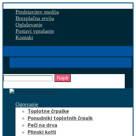
Predstavitev medija
Brezplačna revija
Oglaševanje
Postavi vprašanje
Kontakt
Najdi
Ogrevanje
Toplotne črpalke
Ponudniki toplotnih črpalk
Peči na drva
Plinski kotli