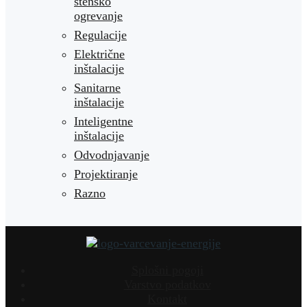
stensko
ogrevanje
Regulacije
Električne
inštalacije
Sanitarne
inštalacije
Inteligentne
inštalacije
Odvodnjavanje
Projektiranje
Razno
Splošni pogoji
Varstvo podatkov
Kontakt