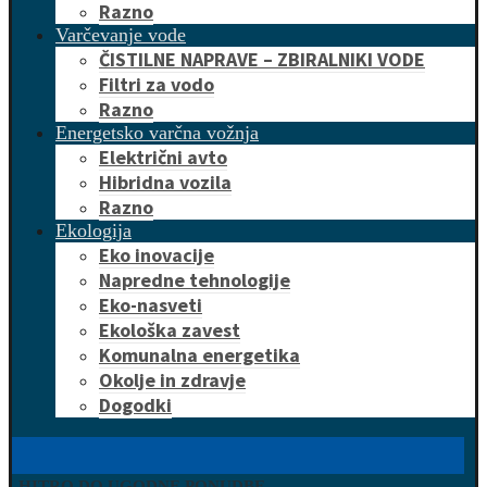
Razno
Varčevanje vode
ČISTILNE NAPRAVE – ZBIRALNIKI VODE
Filtri za vodo
Razno
Energetsko varčna vožnja
Električni avto
Hibridna vozila
Razno
Ekologija
Eko inovacije
Napredne tehnologije
Eko-nasveti
Ekološka zavest
Komunalna energetika
Okolje in zdravje
Dogodki
HITRO DO UGODNE PONUDBE