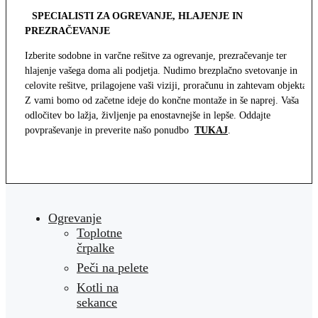
SPECIALISTI ZA OGREVANJE, HLAJENJE IN
PREZRAČEVANJE
Izberite sodobne in varčne rešitve za ogrevanje, prezračevanje ter
hlajenje vašega doma ali podjetja. Nudimo brezplačno svetovanje in
celovite rešitve, prilagojene vaši viziji, proračunu in zahtevam objekta.
Z vami bomo od začetne ideje do končne montaže in še naprej. Vaša
odločitev bo lažja, življenje pa enostavnejše in lepše. Oddajte
povpraševanje in preverite našo ponudbo
TUKAJ
.
Ogrevanje
Toplotne
črpalke
Peči na pelete
Kotli na
sekance