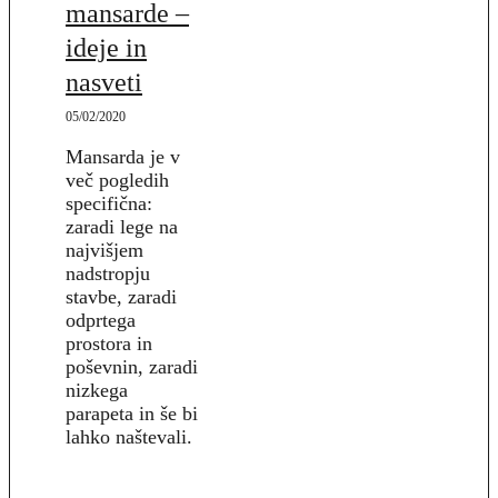
mansarde –
ideje in
nasveti
05/02/2020
Mansarda je v
več pogledih
specifična:
zaradi lege na
najvišjem
nadstropju
stavbe, zaradi
odprtega
prostora in
poševnin, zaradi
nizkega
parapeta in še bi
lahko naštevali.