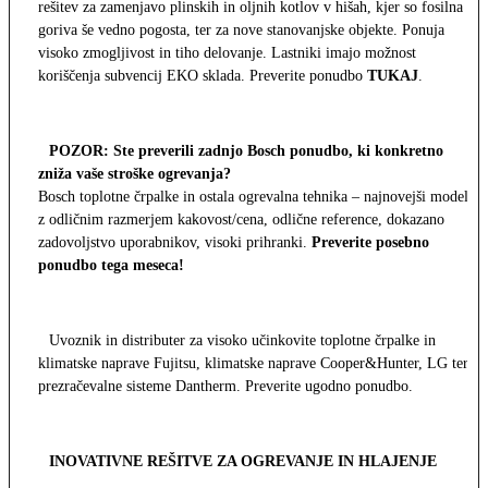
rešitev za zamenjavo plinskih in oljnih kotlov v hišah, kjer so fosilna
goriva še vedno pogosta, ter za nove stanovanjske objekte. Ponuja
visoko zmogljivost in tiho delovanje. Lastniki imajo možnost
koriščenja subvencij EKO sklada. Preverite ponudbo
TUKAJ
.
POZOR: Ste preverili zadnjo Bosch ponudbo, ki konkretno
zniža vaše stroške ogrevanja?
Bosch toplotne črpalke in ostala ogrevalna tehnika – najnovejši modeli
z odličnim razmerjem kakovost/cena, odlične reference, dokazano
zadovoljstvo uporabnikov, visoki prihranki.
Preverite posebno
ponudbo tega meseca!
Uvoznik in distributer za visoko učinkovite toplotne črpalke in
klimatske naprave Fujitsu, klimatske naprave Cooper&Hunter, LG ter
prezračevalne sisteme Dantherm. Preverite ugodno ponudbo.
INOVATIVNE REŠITVE ZA OGREVANJE IN HLAJENJE