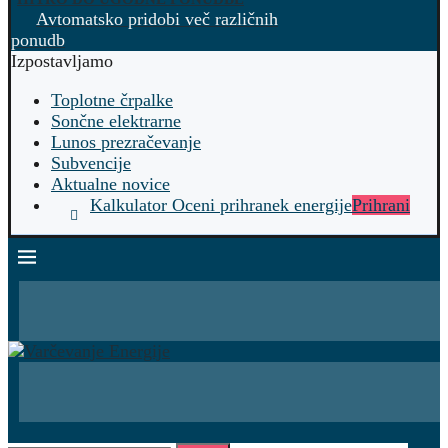
Avtomatsko pridobi več različnih
ponudb
Izpostavljamo
Toplotne črpalke
Sončne elektrarne
Lunos prezračevanje
Subvencije
Aktualne novice
Kalkulator Oceni prihranek energije
Prihrani