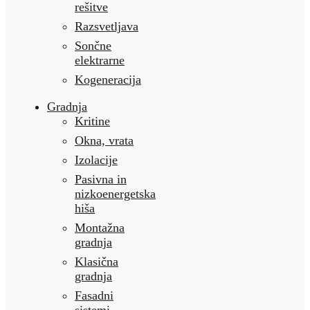
rešitve
Razsvetljava
Sončne
elektrarne
Kogeneracija
Gradnja
Kritine
Okna, vrata
Izolacije
Pasivna in
nizkoenergetska
hiša
Montažna
gradnja
Klasična
gradnja
Fasadni