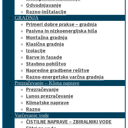
Odvodnjavanje
Razno-inštalacije
GRADNJA
Primeri dobre prakse – gradnja
Pasivna in nizkoenergijska hiša
Montažna gradnja
Klasična gradnja
Izolacije
Barve in fasade
Stavbno pohištvo
Napredne gradbene rešitve
Razno-energetsko varčna gradnja
Prezračevanje – Klima naprave
Prezračevanje
Lunos prezračevanje
Klimatske naprave
Razno
Varčevanje vode
ČISTILNE NAPRAVE – ZBIRALNIKI VODE