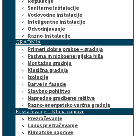
Regulacije
Sanitarne inštalacije
Vodovodne inštalacije
Inteligentne inštalacije
Odvodnjavanje
Razno-inštalacije
GRADNJA
Primeri dobre prakse – gradnja
Pasivna in nizkoenergijska hiša
Montažna gradnja
Klasična gradnja
Izolacije
Barve in fasade
Stavbno pohištvo
Napredne gradbene rešitve
Razno-energetsko varčna gradnja
Prezračevanje – Klima naprave
Prezračevanje
Lunos prezračevanje
Klimatske naprave