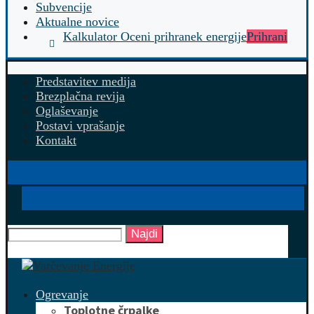
Subvencije
Aktualne novice
Kalkulator Oceni prihranek energije
Prihrani
Predstavitev medija
Brezplačna revija
Oglaševanje
Postavi vprašanje
Kontakt
Najdi
Ogrevanje
Toplotne črpalke