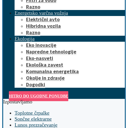
Filtri za vodo
Razno
Energetsko varčna vožnja
Električni avto
Hibridna vozila
Razno
Ekologija
Eko inovacije
Napredne tehnologije
Eko-nasveti
Ekološka zavest
Komunalna energetika
Okolje in zdravje
Dogodki
HITRO DO UGODNE PONUDBE
Izpostavljamo
Toplotne črpalke
Sončne elektrarne
Lunos prezračevanje