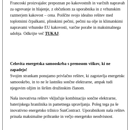
Francoski proizvajalec prepoznan po kakovostnih in varčnih napravah
za ogrevanje in hlajenje, z občutkom za uporabnika in z vrhunskim
razmerjem kakovost – cena. Poiščite svojo idealno rešitev med
toplotnimi črpalkami, plinskimi pečmi, pečmi na olje in klimatskimi
napravami vrhunske EU kakovosti, varčne porabe in maksimalnega
udobja. Odkrijte več
TUKAJ
.
Celovita energetska samooskrba s prenosom viškov, ki ne
zapadejo!
Svojim strankam ponujamo privlačno rešitev, ki zagotavlja energetsko
samooskrbo, in to ne le lastniku sončne elektrarne, ampak tudi
njegovim ožjim in širšim družinskim članom.
Naša inovativna rešitev vključuje kombinacijo sončne elektrarne,
baterijskega hranilnika in pametnega upravljanja. Poleg tega pa še
inovativno energetsko tržnico SunContract. Uporabnikom naša rešitev
prinaša maksimalne prihranke in večjo energetsko neodvisnost.