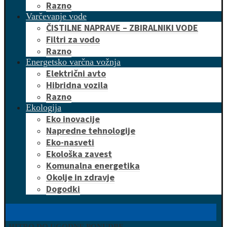
Razno
Varčevanje vode
ČISTILNE NAPRAVE – ZBIRALNIKI VODE
Filtri za vodo
Razno
Energetsko varčna vožnja
Električni avto
Hibridna vozila
Razno
Ekologija
Eko inovacije
Napredne tehnologije
Eko-nasveti
Ekološka zavest
Komunalna energetika
Okolje in zdravje
Dogodki
HITRO DO UGODNE PONUDBE