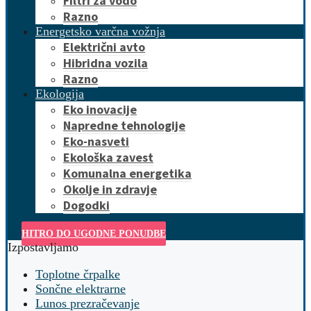
Filtri za vodo
Razno
Energetsko varčna vožnja
Električni avto
Hibridna vozila
Razno
Ekologija
Eko inovacije
Napredne tehnologije
Eko-nasveti
Ekološka zavest
Komunalna energetika
Okolje in zdravje
Dogodki
HITRO DO UGODNE PONUDBE
Izpostavljamo
Toplotne črpalke
Sončne elektrarne
Lunos prezračevanje