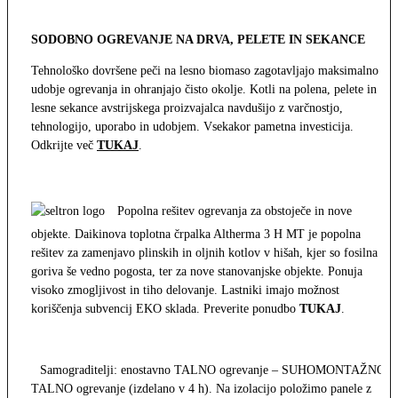
SODOBNO OGREVANJE NA DRVA, PELETE IN SEKANCE
Tehnološko dovršene peči na lesno biomaso zagotavljajo maksimalno
udobje ogrevanja in ohranjajo čisto okolje. Kotli na polena, pelete in
lesne sekance avstrijskega proizvajalca navdušijo z varčnostjo,
tehnologijo, uporabo in udobjem. Vsekakor pametna investicija.
Odkrijte več
TUKAJ
.
Popolna rešitev ogrevanja za obstoječe in nove
objekte. Daikinova toplotna črpalka Altherma 3 H MT je popolna
rešitev za zamenjavo plinskih in oljnih kotlov v hišah, kjer so fosilna
goriva še vedno pogosta, ter za nove stanovanjske objekte. Ponuja
visoko zmogljivost in tiho delovanje. Lastniki imajo možnost
koriščenja subvencij EKO sklada. Preverite ponudbo
TUKAJ
.
Samograditelji: enostavno TALNO ogrevanje – SUHOMONTAŽNO
TALNO ogrevanje (izdelano v 4 h). Na izolacijo položimo panele z