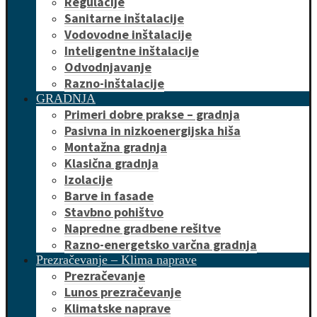
Regulacije
Sanitarne inštalacije
Vodovodne inštalacije
Inteligentne inštalacije
Odvodnjavanje
Razno-inštalacije
GRADNJA
Primeri dobre prakse – gradnja
Pasivna in nizkoenergijska hiša
Montažna gradnja
Klasična gradnja
Izolacije
Barve in fasade
Stavbno pohištvo
Napredne gradbene rešitve
Razno-energetsko varčna gradnja
Prezračevanje – Klima naprave
Prezračevanje
Lunos prezračevanje
Klimatske naprave