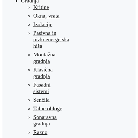
Gradnja
Kritine
Okna, vrata
Izolacije
Pasivna in
nizkoenergetska
hiša
Montažna
gradnja
Klasična
gradnja
Fasadni
sistemi
Senčila
Talne obloge
Sonaravna
gradnja
Razno