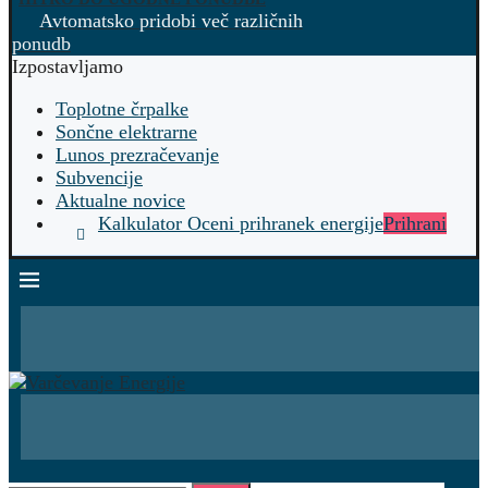
Avtomatsko pridobi več različnih
ponudb
Izpostavljamo
Toplotne črpalke
Sončne elektrarne
Lunos prezračevanje
Subvencije
Aktualne novice
Kalkulator Oceni prihranek energije
Prihrani