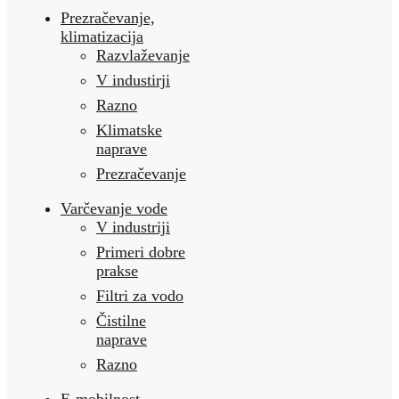
Prezračevanje,
klimatizacija
Razvlaževanje
V industirji
Razno
Klimatske
naprave
Prezračevanje
Varčevanje vode
V industriji
Primeri dobre
prakse
Filtri za vodo
Čistilne
naprave
Razno
E-mobilnost