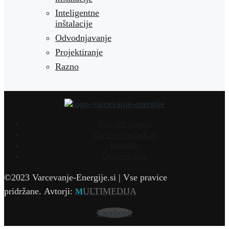
Inteligentne
inštalacije
Odvodnjavanje
Projektiranje
Razno
Splošni pogoji
Varstvo podatkov
Kontakt
Oglaševanje
©2023 Varcevanje-Energije.si | Vse pravice
pridržane.
Avtorji:
ULTIMEDIJA
M
Facebook