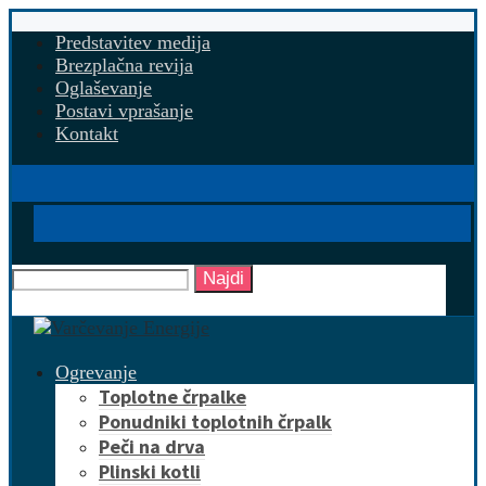
Predstavitev medija
Brezplačna revija
Oglaševanje
Postavi vprašanje
Kontakt
Najdi
Ogrevanje
Toplotne črpalke
Ponudniki toplotnih črpalk
Peči na drva
Plinski kotli