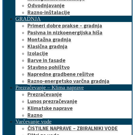
Odvodnjavanje
Razno-inštalacije
GRADNJA
Primeri dobre prakse – gradnja
Pasivna in nizkoenergijska hiša
Montažna gradnja
Klasična gradnja
Izolacije
Barve in fasade
Stavbno pohištvo
Napredne gradbene rešitve
Razno-energetsko varčna gradnja
Prezračevanje – Klima naprave
Prezračevanje
Lunos prezračevanje
Klimatske naprave
Razno
Varčevanje vode
ČISTILNE NAPRAVE – ZBIRALNIKI VODE