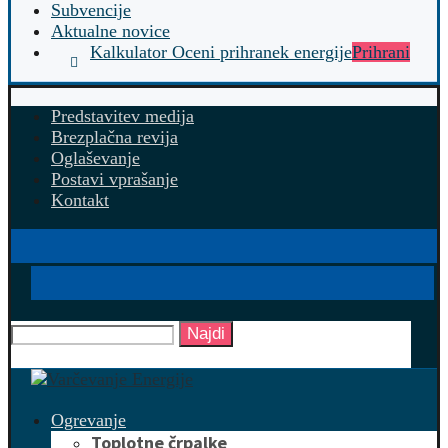
Subvencije
Aktualne novice
Kalkulator Oceni prihranek energije
Prihrani
Predstavitev medija
Brezplačna revija
Oglaševanje
Postavi vprašanje
Kontakt
Najdi
Ogrevanje
Toplotne črpalke