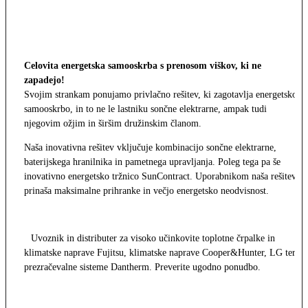
Celovita energetska samooskrba s prenosom viškov, ki ne
zapadejo!
Svojim strankam ponujamo privlačno rešitev, ki zagotavlja energetsko
samooskrbo, in to ne le lastniku sončne elektrarne, ampak tudi
njegovim ožjim in širšim družinskim članom.
Naša inovativna rešitev vključuje kombinacijo sončne elektrarne,
baterijskega hranilnika in pametnega upravljanja. Poleg tega pa še
inovativno energetsko tržnico SunContract. Uporabnikom naša rešitev
prinaša maksimalne prihranke in večjo energetsko neodvisnost.
Uvoznik in distributer za visoko učinkovite toplotne črpalke in
klimatske naprave Fujitsu, klimatske naprave Cooper&Hunter, LG ter
prezračevalne sisteme Dantherm. Preverite ugodno ponudbo.