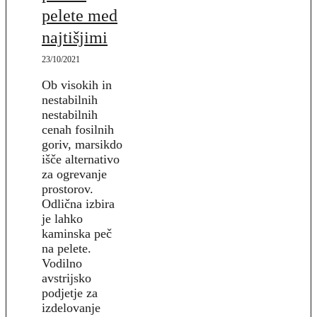
pelete med
najtišjimi
23/10/2021
Ob visokih in
nestabilnih
nestabilnih
cenah fosilnih
goriv, marsikdo
išče alternativo
za ogrevanje
prostorov.
Odlična izbira
je lahko
kaminska peč
na pelete.
Vodilno
avstrijsko
podjetje za
izdelovanje