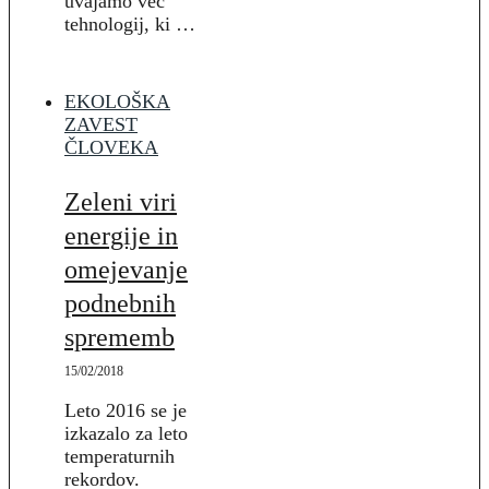
uvajamo več
tehnologij, ki …
EKOLOŠKA
ZAVEST
ČLOVEKA
Zeleni viri
energije in
omejevanje
podnebnih
sprememb
15/02/2018
Leto 2016 se je
izkazalo za leto
temperaturnih
rekordov.