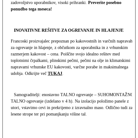
zadovoljstvo uporabnikov, visoki prihranki.
Preverite posebno
ponudbo tega meseca!
INOVATIVNE REŠITVE ZA OGREVANJE IN HLAJENJE
Francoski proizvajalec prepoznan po kakovostnih in varčnih napravah
za ogrevanje in hlajenje, z občutkom za uporabnika in z vrhunskim
razmerjem kakovost – cena. Poiščite svojo idealno rešitev med
toplotnimi črpalkami, plinskimi pečmi, pečmi na olje in klimatskimi
napravami vrhunske EU kakovosti, varčne porabe in maksimalnega
udobja. Odkrijte več
TUKAJ
.
Samograditelji: enostavno TALNO ogrevanje – SUHOMONTAŽNO
TALNO ogrevanje (izdelano v 4 h). Na izolacijo položimo panele z
utori, vstavimo cevi in prekrijemo z izravnalno maso. Odlično tudi za
lesene strope ter pri pomanjkanju višine tal.