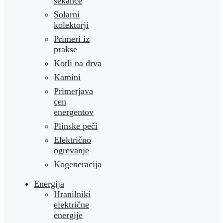
sekance
Solarni
kolektorji
Primeri iz
prakse
Kotli na drva
Kamini
Primerjava
cen
energentov
Plinske peči
Električno
ogrevanje
Kogeneracija
Energija
Hranilniki
električne
energije