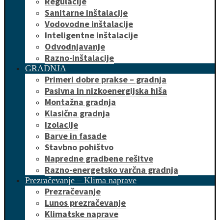
Regulacije
Sanitarne inštalacije
Vodovodne inštalacije
Inteligentne inštalacije
Odvodnjavanje
Razno-inštalacije
GRADNJA
Primeri dobre prakse – gradnja
Pasivna in nizkoenergijska hiša
Montažna gradnja
Klasična gradnja
Izolacije
Barve in fasade
Stavbno pohištvo
Napredne gradbene rešitve
Razno-energetsko varčna gradnja
Prezračevanje – Klima naprave
Prezračevanje
Lunos prezračevanje
Klimatske naprave