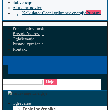
Subvencije
Aktualne novice
Kalkulator Oceni prihranek energije
Prihrani
Predstavitev medija
Brezplačna revija
Oglaševanje
Postavi vprašanje
Kontakt
Najdi
Ogrevanje
Toplotne črpalke