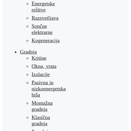
Energetske
rešitve
Razsvetljava
Sončne
elektrarne
Kogeneracija
Gradnja
Kritine
Okna, vrata
Izolacije
Pasivna in
nizkoenergetska
hiša
Montažna
gradnja
Klasična
gradnja