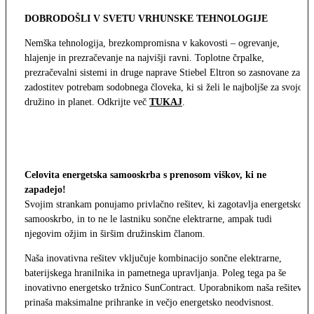
DOBRODOŠLI V SVETU VRHUNSKE TEHNOLOGIJE
Nemška tehnologija, brezkompromisna v kakovosti – ogrevanje,
hlajenje in prezračevanje na najvišji ravni. Toplotne črpalke,
prezračevalni sistemi in druge naprave Stiebel Eltron so zasnovane za
zadostitev potrebam sodobnega človeka, ki si želi le najboljše za svojo
družino in planet. Odkrijte več
TUKAJ
.
Celovita energetska samooskrba s prenosom viškov, ki ne
zapadejo!
Svojim strankam ponujamo privlačno rešitev, ki zagotavlja energetsko
samooskrbo, in to ne le lastniku sončne elektrarne, ampak tudi
njegovim ožjim in širšim družinskim članom.
Naša inovativna rešitev vključuje kombinacijo sončne elektrarne,
baterijskega hranilnika in pametnega upravljanja. Poleg tega pa še
inovativno energetsko tržnico SunContract. Uporabnikom naša rešitev
prinaša maksimalne prihranke in večjo energetsko neodvisnost.