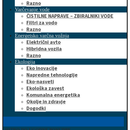
Razno
Varčevanje vode
ČISTILNE NAPRAVE – ZBIRALNIKI VODE
Filtri za vodo
Razno
Energetsko varčna vožnja
Električni avto
Hibridna vozila
Razno
Ekologija
Eko inovacije
Napredne tehnologije
Eko-nasveti
Ekološka zavest
Komunalna energetika
Okolje in zdravje
Dogodki
HITRO DO UGODNE PONUDBE