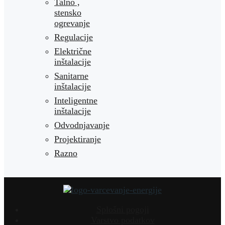
Talno ,
stensko
ogrevanje
Regulacije
Električne
inštalacije
Sanitarne
inštalacije
Inteligentne
inštalacije
Odvodnjavanje
Projektiranje
Razno
Splošni pogoji
Varstvo podatkov