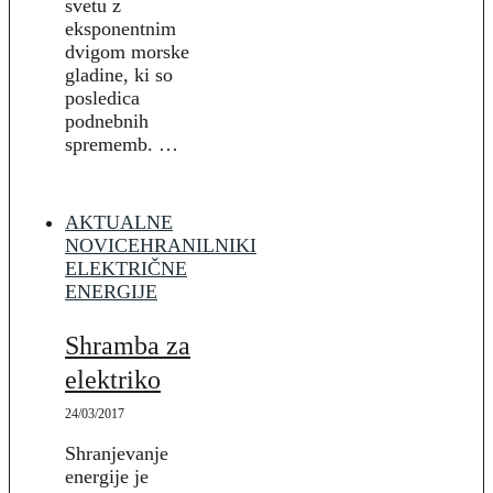
svetu z
eksponentnim
dvigom morske
gladine, ki so
posledica
podnebnih
sprememb. …
AKTUALNE
NOVICE
HRANILNIKI
ELEKTRIČNE
ENERGIJE
Shramba za
elektriko
24/03/2017
Shranjevanje
energije je