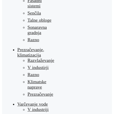
Fasadni
sistemi
Senčila
Talne obloge
Sonaravna
gradnja
Razno
Prezračevanje,
klimatizacija
Razvlaževanje
V industirji
Razno
Klimatske
naprave
Prezračevanje
Varčevanje vode
V industriji