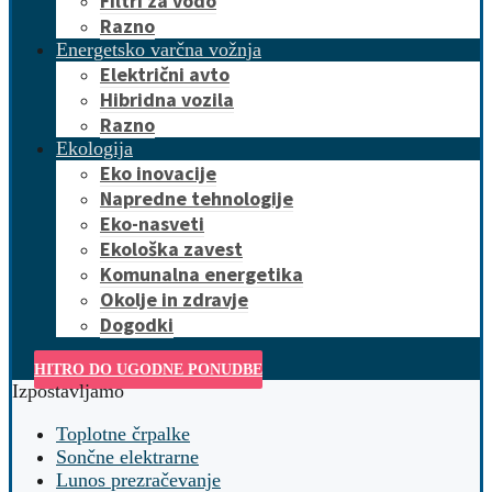
Filtri za vodo
Razno
Energetsko varčna vožnja
Električni avto
Hibridna vozila
Razno
Ekologija
Eko inovacije
Napredne tehnologije
Eko-nasveti
Ekološka zavest
Komunalna energetika
Okolje in zdravje
Dogodki
HITRO DO UGODNE PONUDBE
Izpostavljamo
Toplotne črpalke
Sončne elektrarne
Lunos prezračevanje