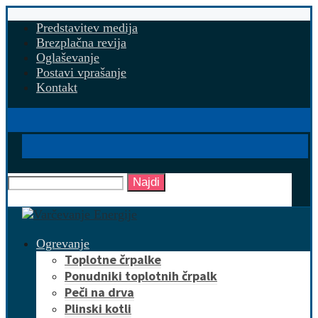
Predstavitev medija
Brezplačna revija
Oglaševanje
Postavi vprašanje
Kontakt
Najdi
Ogrevanje
Toplotne črpalke
Ponudniki toplotnih črpalk
Peči na drva
Plinski kotli