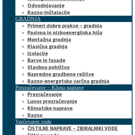
Odvodnjavanje
Razno-inštalacije
GRADNJA
Primeri dobre prakse – gradnja
Pasivna in nizkoenergijska hiša
Montažna gradnja
Klasična gradnja
Izolacije
Barve in fasade
Stavbno pohištvo
Napredne gradbene rešitve
Razno-energetsko varčna gradnja
Prezračevanje – Klima naprave
Prezračevanje
Lunos prezračevanje
Klimatske naprave
Razno
Varčevanje vode
ČISTILNE NAPRAVE – ZBIRALNIKI VODE