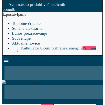
Avtomatsko pridobi več različnih
ponudb
Izpostavljamo
Toplotne črpalke
Sončne elektrarne
Lunos prezračevanje
Subvencije
Aktualne novice
Kalkulator Oceni prihranek energije
Prihrani