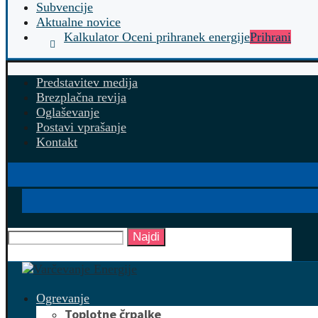
Subvencije
Aktualne novice
Kalkulator Oceni prihranek energije
Prihrani
Predstavitev medija
Brezplačna revija
Oglaševanje
Postavi vprašanje
Kontakt
Najdi
Ogrevanje
Toplotne črpalke