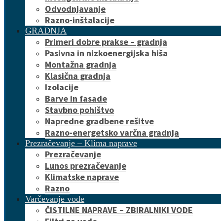
Odvodnjavanje
Razno-inštalacije
GRADNJA
Primeri dobre prakse – gradnja
Pasivna in nizkoenergijska hiša
Montažna gradnja
Klasična gradnja
Izolacije
Barve in fasade
Stavbno pohištvo
Napredne gradbene rešitve
Razno-energetsko varčna gradnja
Prezračevanje – Klima naprave
Prezračevanje
Lunos prezračevanje
Klimatske naprave
Razno
Varčevanje vode
ČISTILNE NAPRAVE – ZBIRALNIKI VODE