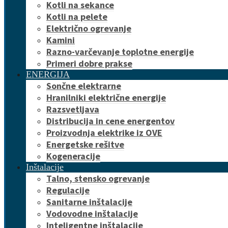
Kotli na sekance
Kotli na pelete
Električno ogrevanje
Kamini
Razno-varčevanje toplotne energije
Primeri dobre prakse
ENERGIJA
Sončne elektrarne
Hranilniki električne energije
Razsvetljava
Distribucija in cene energentov
Proizvodnja elektrike iz OVE
Energetske rešitve
Kogeneracije
Inštalacije
Talno, stensko ogrevanje
Regulacije
Sanitarne inštalacije
Vodovodne inštalacije
Inteligentne inštalacije