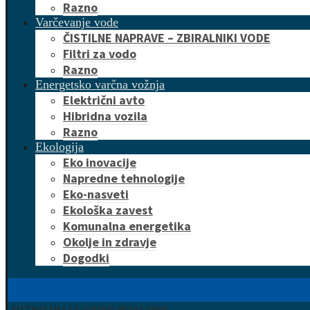
Razno
Varčevanje vode
ČISTILNE NAPRAVE – ZBIRALNIKI VODE
Filtri za vodo
Razno
Energetsko varčna vožnja
Električni avto
Hibridna vozila
Razno
Ekologija
Eko inovacije
Napredne tehnologije
Eko-nasveti
Ekološka zavest
Komunalna energetika
Okolje in zdravje
Dogodki
HITRO DO UGODNE PONUDBE