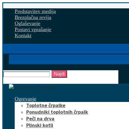
Predstavitev medija
Brezplačna revija
Oglaševanje
Postavi vprašanje
Kontakt
Najdi
Ogrevanje
Toplotne črpalke
Ponudniki toplotnih črpalk
Peči na drva
Plinski kotli