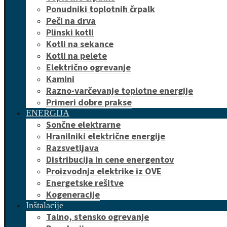
Ponudniki toplotnih črpalk
Peči na drva
Plinski kotli
Kotli na sekance
Kotli na pelete
Električno ogrevanje
Kamini
Razno-varčevanje toplotne energije
Primeri dobre prakse
ENERGIJA
Sončne elektrarne
Hranilniki električne energije
Razsvetljava
Distribucija in cene energentov
Proizvodnja elektrike iz OVE
Energetske rešitve
Kogeneracije
Inštalacije
Talno, stensko ogrevanje