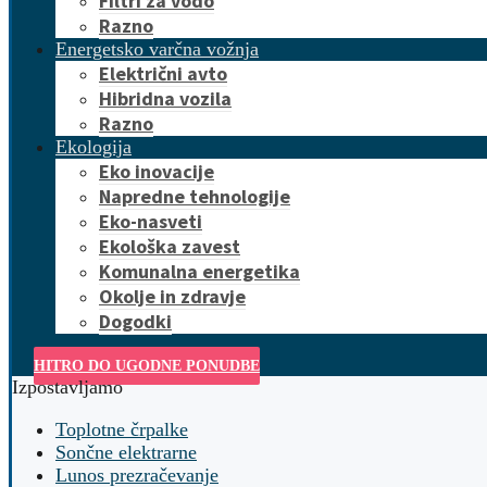
Filtri za vodo
Razno
Energetsko varčna vožnja
Električni avto
Hibridna vozila
Razno
Ekologija
Eko inovacije
Napredne tehnologije
Eko-nasveti
Ekološka zavest
Komunalna energetika
Okolje in zdravje
Dogodki
HITRO DO UGODNE PONUDBE
Izpostavljamo
Toplotne črpalke
Sončne elektrarne
Lunos prezračevanje