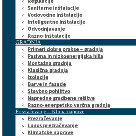
Regulacije
Sanitarne inštalacije
Vodovodne inštalacije
Inteligentne inštalacije
Odvodnjavanje
Razno-inštalacije
GRADNJA
Primeri dobre prakse – gradnja
Pasivna in nizkoenergijska hiša
Montažna gradnja
Klasična gradnja
Izolacije
Barve in fasade
Stavbno pohištvo
Napredne gradbene rešitve
Razno-energetsko varčna gradnja
Prezračevanje – Klima naprave
Prezračevanje
Lunos prezračevanje
Klimatske naprave