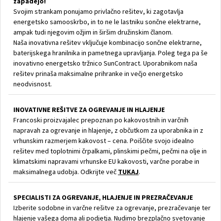
zapadejo!
Svojim strankam ponujamo privlačno rešitev, ki zagotavlja
energetsko samooskrbo, in to ne le lastniku sončne elektrarne,
ampak tudi njegovim ožjim in širšim družinskim članom.
Naša inovativna rešitev vključuje kombinacijo sončne elektrarne,
baterijskega hranilnika in pametnega upravljanja. Poleg tega pa še
inovativno energetsko tržnico SunContract. Uporabnikom naša
rešitev prinaša maksimalne prihranke in večjo energetsko
neodvisnost.
INOVATIVNE REŠITVE ZA OGREVANJE IN HLAJENJE
Francoski proizvajalec prepoznan po kakovostnih in varčnih
napravah za ogrevanje in hlajenje, z občutkom za uporabnika in z
vrhunskim razmerjem kakovost – cena. Poiščite svojo idealno
rešitev med toplotnimi črpalkami, plinskimi pečmi, pečmi na olje in
klimatskimi napravami vrhunske EU kakovosti, varčne porabe in
maksimalnega udobja. Odkrijte več
TUKAJ
.
SPECIALISTI ZA OGREVANJE, HLAJENJE IN PREZRAČEVANJE
Izberite sodobne in varčne rešitve za ogrevanje, prezračevanje ter
hlajenje vašega doma ali podjetja. Nudimo brezplačno svetovanje