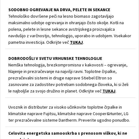
SODOBNO OGREVANJE NA DRVA, PELETE IN SEKANCE
Tehnološko dovršene peči na lesno biomaso zagotavljajo
maksimalno udobje ogrevanja in ohranjajo čisto okolje. Kotli na
polena, pelete in lesne sekance avstrijskega proizvajalca
navdušijo z varčnostjo, tehnologijo, uporabo in udobjem. Vsekakor
pametna investicija. Odkrijte več
TUKAJ
.
DOBRODOŠLI V SVETU VRHUNSKE TEHNOLOGIJE
Nemška tehnologija, brezkompromisna v kakovosti – ogrevanje,
hlajenje in prezračevanje na najvišji ravni. Toplotne črpalke,
prezračevalni sistemi in druge naprave Stiebel Eltron so
zasnovane za zadostitev potrebam sodobnega človeka, ki si želi
le najboljše za svojo družino in planet. Odkrijte več
TUKAJ
.
Uvoznik in distributer za visoko učinkovite toplotne črpalke in
klimatske naprave Fujitsu, klimatske naprave Cooper&Hunter, LG
ter prezračevalne sisteme Dantherm. Preverite ugodno ponudbo.
Celovita energetska samooskrba s prenosom viškov, ki ne