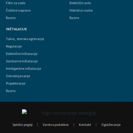
Filtri za vodo
Električni avto
Čistilne naprave
Hibridna vozila
Razno
Razno
INŠTALACIJE
Talno , stensko ogrevanje
Regulacije
Električne inštalacije
Sanitarne inštalacije
Inteligentne inštalacije
Odvodnjavanje
Projektiranje
Razno
Splošni pogoji
Varstvo podatkov
Kontakt
Oglaševanje