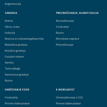
Kogeneracija
GRADNJA
PREZRAČEVANJE, KLIMATIZACIJA
Kritine
Razvlaževanje
Okna, vrata
V industirji
Izolacije
Razno
Pasivna in nizkoenergetska hiša
Klimatske naprave
Montažna gradnja
Prezračevanje
Klasična gradnja
Fasadni sistemi
Senčila
Talne obloge
Sonaravna gradnja
Razno
VARČEVANJE VODE
E-MOBILNOST
V industriji
Onesnaževanje z CO2
Primeri dobre prakse
Primeri dobre prakse