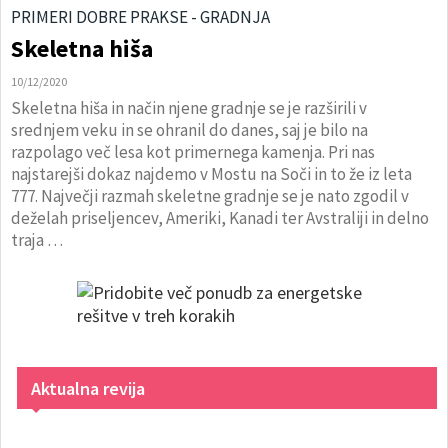
PRIMERI DOBRE PRAKSE - GRADNJA
Skeletna hiša
10/12/2020
Skeletna hiša in način njene gradnje se je razširili v
srednjem veku in se ohranil do danes, saj je bilo na
razpolago več lesa kot primernega kamenja. Pri nas
najstarejši dokaz najdemo v Mostu na Soči in to že iz leta
777. Največji razmah skeletne gradnje se je nato zgodil v
deželah priseljencev, Ameriki, Kanadi ter Avstraliji in delno
traja …
Aktualna revija