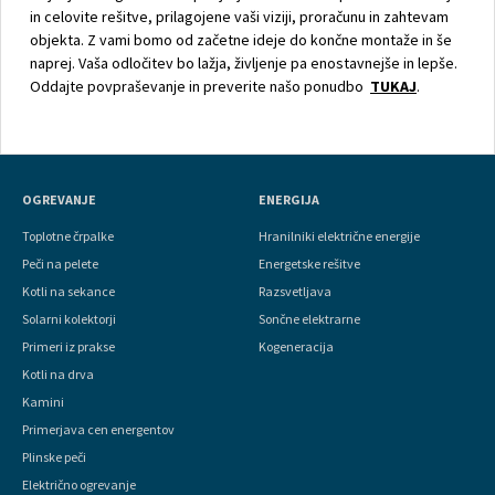
in celovite rešitve, prilagojene vaši viziji, proračunu in zahtevam
objekta. Z vami bomo od začetne ideje do končne montaže in še
naprej. Vaša odločitev bo lažja, življenje pa enostavnejše in lepše.
Oddajte povpraševanje in preverite našo ponudbo
TUKAJ
.
OGREVANJE
ENERGIJA
Toplotne črpalke
Hranilniki električne energije
Peči na pelete
Energetske rešitve
Kotli na sekance
Razsvetljava
Solarni kolektorji
Sončne elektrarne
Primeri iz prakse
Kogeneracija
Kotli na drva
Kamini
Primerjava cen energentov
Plinske peči
Električno ogrevanje