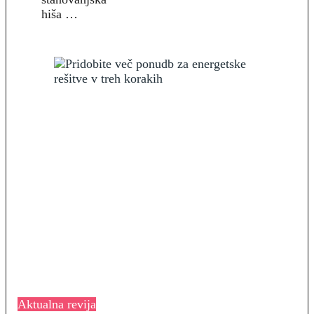
hiša …
Aktualna revija