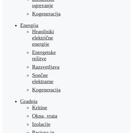
ogrevanje
Kogeneracija
Energija
Hranilniki
električne
energije
Energetske
rešitve
Razsvetljava
Sončne
elektrarne
Kogeneracija
Gradnja
Kritine
Okna, vrata
Izolacije
Pasivna in