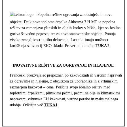
Popolna rešitev ogrevanja za obstoječe in nove
objekte. Daikinova toplotna črpalka Altherma 3 H MT je popolna
rešitev za zamenjavo plinskih in oljnih kotlov v hišah, kjer so fosilna
goriva še vedno pogosta, ter za nove stanovanjske objekte. Ponuja
visoko zmogljivost in tiho delovanje. Lastniki imajo možnost
koriščenja subvencij EKO sklada. Preverite ponudbo
TUKAJ
.
INOVATIVNE REŠITVE ZA OGREVANJE IN HLAJENJE
Francoski proizvajalec prepoznan po kakovostnih in varčnih napravah
za ogrevanje in hlajenje, z občutkom za uporabnika in z vrhunskim
razmerjem kakovost – cena. Poiščite svojo idealno rešitev med
toplotnimi črpalkami, plinskimi pečmi, pečmi na olje in klimatskimi
napravami vrhunske EU kakovosti, varčne porabe in maksimalnega
udobja. Odkrijte več
TUKAJ
.