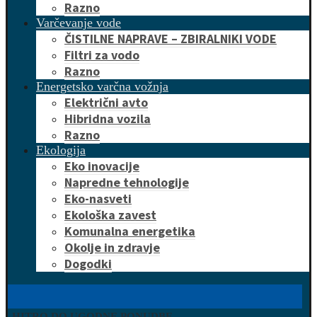
Razno
Varčevanje vode
ČISTILNE NAPRAVE – ZBIRALNIKI VODE
Filtri za vodo
Razno
Energetsko varčna vožnja
Električni avto
Hibridna vozila
Razno
Ekologija
Eko inovacije
Napredne tehnologije
Eko-nasveti
Ekološka zavest
Komunalna energetika
Okolje in zdravje
Dogodki
HITRO DO UGODNE PONUDBE