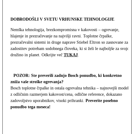
DOBRODOŠLI V SVETU VRHUNSKE TEHNOLOGIJE
Nemška tehnologija, brezkompromisna v kakovosti – ogrevanje,
hlajenje in prezračevanje na najvišji ravni. Toplotne črpalke,
prezračevalni sistemi in druge naprave Stiebel Eltron so zasnovane za
zadostitev potrebam sodobnega človeka, ki si želi le najboljše za svojo
družino in planet. Odkrijte več
TUKAJ
.
POZOR: Ste preverili zadnjo Bosch ponudbo, ki konkretno
zniža vaše stroške ogrevanja?
Bosch toplotne črpalke in ostala ogrevalna tehnika – najnovejši modeli
z odličnim razmerjem kakovost/cena, odlične reference, dokazano
zadovoljstvo uporabnikov, visoki prihranki.
Preverite posebno
ponudbo tega meseca!