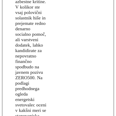
azbestne kritine.
V kolikor ste
vsaj polovični
solastnik hiše in
prejemate redno
denarno
socialno pomoč,
ali varstveni
dodatek, lahko
kandidirate za
nepovratno
finančno
spodbudo na
javnem pozivu
ZERO500. Na
podlagi
predhodnega
ogleda
energetski
svetovalec oceni
v kakšni meri se
stanovanjska