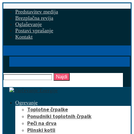
Predstavitev medija
Brezplačna revija
Oglaševanje
Postavi vprašanje
Kontakt
Najdi
Ogrevanje
Toplotne črpalke
Ponudniki toplotnih črpalk
Peči na drva
Plinski kotli