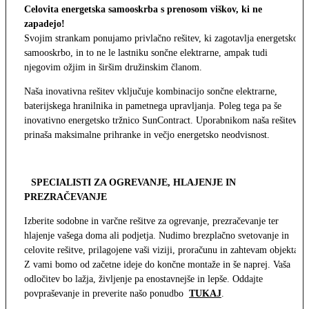
Celovita energetska samooskrba s prenosom viškov, ki ne
zapadejo!
Svojim strankam ponujamo privlačno rešitev, ki zagotavlja energetsko
samooskrbo, in to ne le lastniku sončne elektrarne, ampak tudi
njegovim ožjim in širšim družinskim članom.
Naša inovativna rešitev vključuje kombinacijo sončne elektrarne,
baterijskega hranilnika in pametnega upravljanja. Poleg tega pa še
inovativno energetsko tržnico SunContract. Uporabnikom naša rešitev
prinaša maksimalne prihranke in večjo energetsko neodvisnost.
SPECIALISTI ZA OGREVANJE, HLAJENJE IN
PREZRAČEVANJE
Izberite sodobne in varčne rešitve za ogrevanje, prezračevanje ter
hlajenje vašega doma ali podjetja. Nudimo brezplačno svetovanje in
celovite rešitve, prilagojene vaši viziji, proračunu in zahtevam objekta.
Z vami bomo od začetne ideje do končne montaže in še naprej. Vaša
odločitev bo lažja, življenje pa enostavnejše in lepše. Oddajte
povpraševanje in preverite našo ponudbo
TUKAJ
.