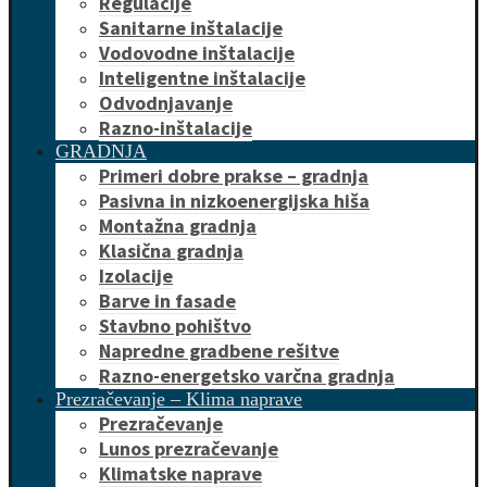
Regulacije
Sanitarne inštalacije
Vodovodne inštalacije
Inteligentne inštalacije
Odvodnjavanje
Razno-inštalacije
GRADNJA
Primeri dobre prakse – gradnja
Pasivna in nizkoenergijska hiša
Montažna gradnja
Klasična gradnja
Izolacije
Barve in fasade
Stavbno pohištvo
Napredne gradbene rešitve
Razno-energetsko varčna gradnja
Prezračevanje – Klima naprave
Prezračevanje
Lunos prezračevanje
Klimatske naprave