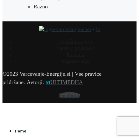
Razno
Splošni pogoji
Varstvo podatkov
Kontakt
Oglaševanje
©2023 Varcevanje-Energije.si | Vse pravice
pridržane.
Avtorji:
ULTIMEDIJA
M
Facebook
Home