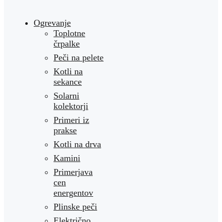
Ogrevanje
Toplotne
črpalke
Peči na pelete
Kotli na
sekance
Solarni
kolektorji
Primeri iz
prakse
Kotli na drva
Kamini
Primerjava
cen
energentov
Plinske peči
Električno