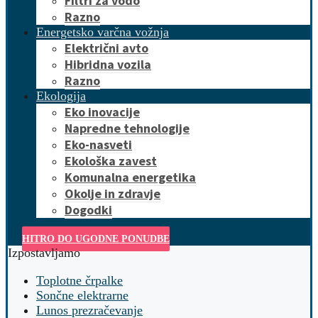
Filtri za vodo
Razno
Energetsko varčna vožnja
Električni avto
Hibridna vozila
Razno
Ekologija
Eko inovacije
Napredne tehnologije
Eko-nasveti
Ekološka zavest
Komunalna energetika
Okolje in zdravje
Dogodki
HITRO DO UGODNE PONUDBE
Izpostavljamo
Toplotne črpalke
Sončne elektrarne
Lunos prezračevanje