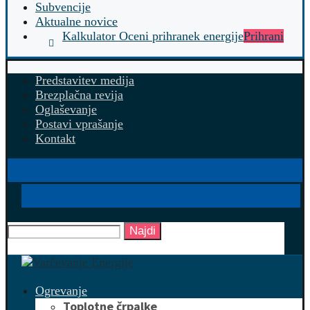
Subvencije
Aktualne novice
Kalkulator Oceni prihranek energije
Prihrani
Predstavitev medija
Brezplačna revija
Oglaševanje
Postavi vprašanje
Kontakt
Najdi
Ogrevanje
Toplotne črpalke