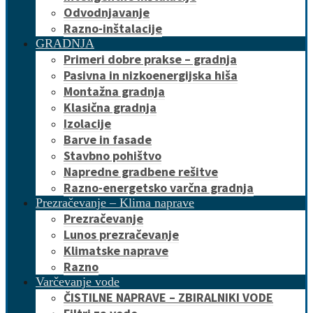
Odvodnjavanje
Razno-inštalacije
GRADNJA
Primeri dobre prakse – gradnja
Pasivna in nizkoenergijska hiša
Montažna gradnja
Klasična gradnja
Izolacije
Barve in fasade
Stavbno pohištvo
Napredne gradbene rešitve
Razno-energetsko varčna gradnja
Prezračevanje – Klima naprave
Prezračevanje
Lunos prezračevanje
Klimatske naprave
Razno
Varčevanje vode
ČISTILNE NAPRAVE – ZBIRALNIKI VODE