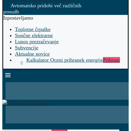
Avtomatsko pridobi več različnih
ponudb
Izpostavljamo
Toplotne črpalke
Sončne elektrarne
Lunos prezračevanje
Subvencije
Aktualne novice
Kalkulator Oceni prihranek energije
Prihrani