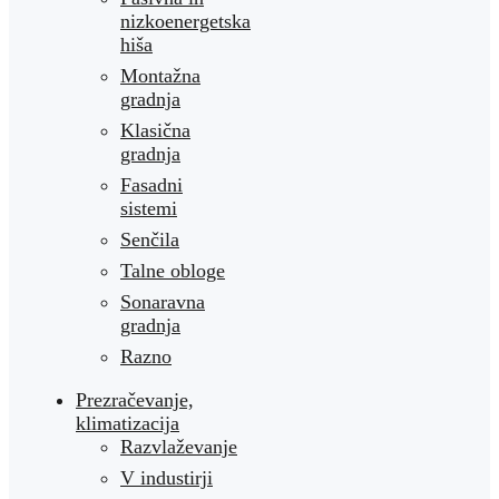
nizkoenergetska
hiša
Montažna
gradnja
Klasična
gradnja
Fasadni
sistemi
Senčila
Talne obloge
Sonaravna
gradnja
Razno
Prezračevanje,
klimatizacija
Razvlaževanje
V industirji