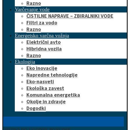
Razno
Varčevanje vode
ČISTILNE NAPRAVE – ZBIRALNIKI VODE
Filtri za vodo
Razno
Energetsko varčna vožnja
Električni avto
Hibridna vozila
Razno
Ekologija
Eko inovacije
Napredne tehnologije
Eko-nasveti
Ekološka zavest
Komunalna energetika
Okolje in zdravje
Dogodki
HITRO DO UGODNE PONUDBE