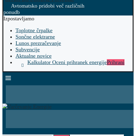
Avtomatsko pridobi več različnih
ponudb
Izpostavljamo
Toplotne črpalke
Sončne elektrarne
Lunos prezračevanje
Subvencije
Aktualne novice
Kalkulator Oceni prihranek energije
Prihrani