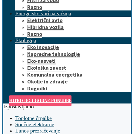
Filtri za vodo
Razno
Energetsko varčna vožnja
Električni avto
Hibridna vozila
Razno
Ekologija
Eko inovacije
Napredne tehnologije
Eko-nasveti
Ekološka zavest
Komunalna energetika
Okolje in zdravje
Dogodki
HITRO DO UGODNE PONUDBE
Izpostavljamo
Toplotne črpalke
Sončne elektrarne
Lunos prezračevanje