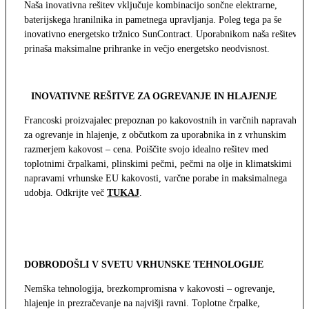
Naša inovativna rešitev vključuje kombinacijo sončne elektrarne,
baterijskega hranilnika in pametnega upravljanja. Poleg tega pa še
inovativno energetsko tržnico SunContract. Uporabnikom naša rešitev
prinaša maksimalne prihranke in večjo energetsko neodvisnost.
INOVATIVNE REŠITVE ZA OGREVANJE IN HLAJENJE
Francoski proizvajalec prepoznan po kakovostnih in varčnih napravah
za ogrevanje in hlajenje, z občutkom za uporabnika in z vrhunskim
razmerjem kakovost – cena. Poiščite svojo idealno rešitev med
toplotnimi črpalkami, plinskimi pečmi, pečmi na olje in klimatskimi
napravami vrhunske EU kakovosti, varčne porabe in maksimalnega
udobja. Odkrijte več
TUKAJ
.
DOBRODOŠLI V SVETU VRHUNSKE TEHNOLOGIJE
Nemška tehnologija, brezkompromisna v kakovosti – ogrevanje,
hlajenje in prezračevanje na najvišji ravni. Toplotne črpalke,