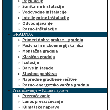
Regulacije
Sanitarne inštalacije
Vodovodne inštalacije
Inteligentne inštalacije
Odvodnjavanje
Razno-inštalacije
GRADNJA
Primeri dobre prakse – gradnja
Pasivna in nizkoenergijska hiša
Montažna gradnja
Klasična gradnja
Izolacije
Barve in fasade
Stavbno pohištvo
Napredne gradbene rešitve
Razno-energetsko varčna gradnja
Prezračevanje – Klima naprave
Prezračevanje
Lunos prezračevanje
Klimatske naprave