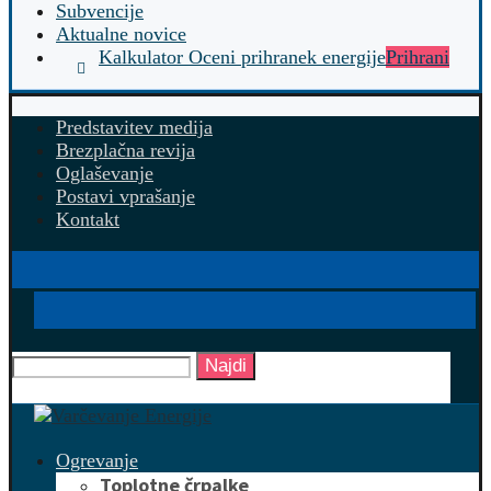
Subvencije
Aktualne novice
Kalkulator Oceni prihranek energije
Prihrani
Predstavitev medija
Brezplačna revija
Oglaševanje
Postavi vprašanje
Kontakt
Najdi
Ogrevanje
Toplotne črpalke