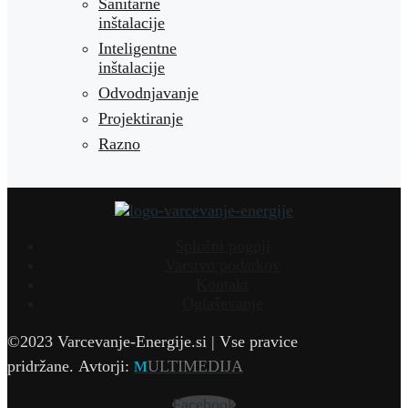
Sanitarne
inštalacije
Inteligentne
inštalacije
Odvodnjavanje
Projektiranje
Razno
Splošni pogoji
Varstvo podatkov
Kontakt
Oglaševanje
©2023 Varcevanje-Energije.si | Vse pravice
pridržane.
Avtorji:
ULTIMEDIJA
M
Facebook