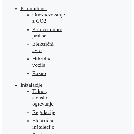
E-mobilnost
Onesnaževanje
z CO2
Primeri dobre
prakse
Električni
avto
Hibridna
vozila
Razno
Inštalacije
Talno ,
stensko
ogrevanje
Regulacije
Električne
inštalacije