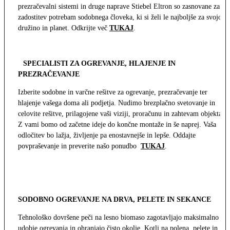
prezračevalni sistemi in druge naprave Stiebel Eltron so zasnovane za
zadostitev potrebam sodobnega človeka, ki si želi le najboljše za svojo
družino in planet. Odkrijte več
TUKAJ
.
SPECIALISTI ZA OGREVANJE, HLAJENJE IN
PREZRAČEVANJE
Izberite sodobne in varčne rešitve za ogrevanje, prezračevanje ter
hlajenje vašega doma ali podjetja. Nudimo brezplačno svetovanje in
celovite rešitve, prilagojene vaši viziji, proračunu in zahtevam objekta.
Z vami bomo od začetne ideje do končne montaže in še naprej. Vaša
odločitev bo lažja, življenje pa enostavnejše in lepše. Oddajte
povpraševanje in preverite našo ponudbo
TUKAJ
.
SODOBNO OGREVANJE NA DRVA, PELETE IN SEKANCE
Tehnološko dovršene peči na lesno biomaso zagotavljajo maksimalno
udobje ogrevanja in ohranjajo čisto okolje. Kotli na polena, pelete in