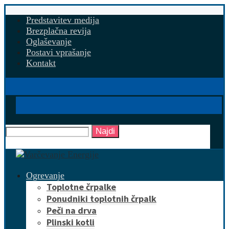
Predstavitev medija
Brezplačna revija
Oglaševanje
Postavi vprašanje
Kontakt
Najdi
Ogrevanje
Toplotne črpalke
Ponudniki toplotnih črpalk
Peči na drva
Plinski kotli