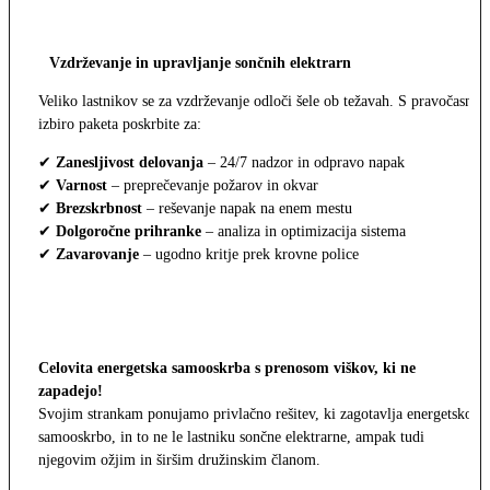
Vzdrževanje in upravljanje sončnih elektrarn
Veliko lastnikov se za vzdrževanje odloči šele ob težavah. S pravočasno
izbiro paketa poskrbite za:
✔
Zanesljivost delovanja
– 24/7 nadzor in odpravo napak
✔
Varnost
– preprečevanje požarov in okvar
✔
Brezskrbnost
– reševanje napak na enem mestu
✔
Dolgoročne prihranke
– analiza in optimizacija sistema
✔
Zavarovanje
– ugodno kritje prek krovne police
Celovita energetska samooskrba s prenosom viškov, ki ne
zapadejo!
Svojim strankam ponujamo privlačno rešitev, ki zagotavlja energetsko
samooskrbo, in to ne le lastniku sončne elektrarne, ampak tudi
njegovim ožjim in širšim družinskim članom.