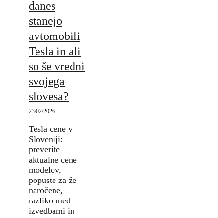
danes
stanejo
avtomobili
Tesla in ali
so še vredni
svojega
slovesa?
23/02/2026
Tesla cene v
Sloveniji:
preverite
aktualne cene
modelov,
popuste za že
naročene,
razliko med
izvedbami in