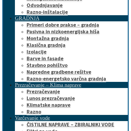
Odvodnjavanje
Razno-inštalacije
GRADNJA
Primeri dobre prakse – gradnja
Pasivna in nizkoenergijska hiša
Montažna gradnja
Klasična gradnja
Izolacije
Barve in fasade
Stavbno pohištvo
Napredne gradbene rešitve
Razno-energetsko varčna gradnja
Prezračevanje – Klima naprave
Prezračevanje
Lunos prezračevanje
Klimatske naprave
Razno
Varčevanje vode
ČISTILNE NAPRAVE – ZBIRALNIKI VODE