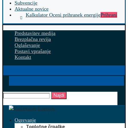
Subvencije
Aktualne novice
Kalkulator Oceni prihranek energije
Prihrani
Predstavitev medija
Brezplačna revija
Oglaševanje
Postavi vprašanje
Kontakt
Najdi
Ogrevanje
Toplotne črpalke