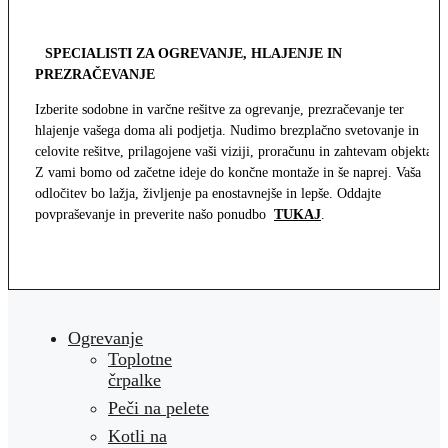
SPECIALISTI ZA OGREVANJE, HLAJENJE IN
PREZRAČEVANJE
Izberite sodobne in varčne rešitve za ogrevanje, prezračevanje ter
hlajenje vašega doma ali podjetja. Nudimo brezplačno svetovanje in
celovite rešitve, prilagojene vaši viziji, proračunu in zahtevam objekta.
Z vami bomo od začetne ideje do končne montaže in še naprej. Vaša
odločitev bo lažja, življenje pa enostavnejše in lepše. Oddajte
povpraševanje in preverite našo ponudbo
TUKAJ
.
Ogrevanje
Toplotne
črpalke
Peči na pelete
Kotli na