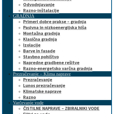
Odvodnjavanje
Razno-inštalacije
GRADNJA
Primeri dobre prakse – gradnja
Pasivna in nizkoenergijska hiša
Montažna gradnja
Klasična gradnja
Izolacije
Barve in fasade
Stavbno pohištvo
Napredne gradbene rešitve
Razno-energetsko varčna gradnja
Prezračevanje – Klima naprave
Prezračevanje
Lunos prezračevanje
Klimatske naprave
Razno
Varčevanje vode
ČISTILNE NAPRAVE – ZBIRALNIKI VODE