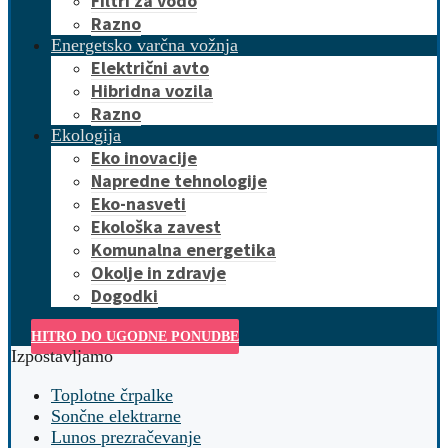
Filtri za vodo
Razno
Energetsko varčna vožnja
Električni avto
Hibridna vozila
Razno
Ekologija
Eko inovacije
Napredne tehnologije
Eko-nasveti
Ekološka zavest
Komunalna energetika
Okolje in zdravje
Dogodki
HITRO DO UGODNE PONUDBE
Izpostavljamo
Toplotne črpalke
Sončne elektrarne
Lunos prezračevanje