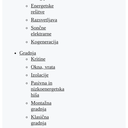
Energetske
rešitve
Razsvetljava
Sončne
elektrarne
Kogeneracija
Gradnja
Kritine
Okna, vrata
Izolacije
Pasivna in
nizkoenergetska
hiša
Montažna
gradnja
Klasična
gradnja