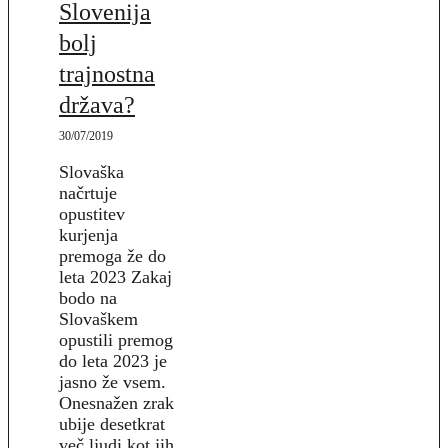
Slovenija
bolj
trajnostna
država?
30/07/2019
Slovaška
načrtuje
opustitev
kurjenja
premoga že do
leta 2023 Zakaj
bodo na
Slovaškem
opustili premog
do leta 2023 je
jasno že vsem.
Onesnažen zrak
ubije desetkrat
več ljudi kot jih