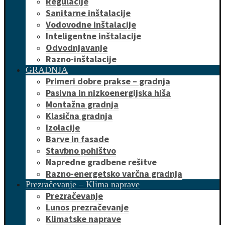
Regulacije
Sanitarne inštalacije
Vodovodne inštalacije
Inteligentne inštalacije
Odvodnjavanje
Razno-inštalacije
GRADNJA
Primeri dobre prakse – gradnja
Pasivna in nizkoenergijska hiša
Montažna gradnja
Klasična gradnja
Izolacije
Barve in fasade
Stavbno pohištvo
Napredne gradbene rešitve
Razno-energetsko varčna gradnja
Prezračevanje – Klima naprave
Prezračevanje
Lunos prezračevanje
Klimatske naprave