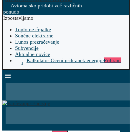
Avtomatsko pridobi več različnih
ponudb
Izpostavljamo
Toplotne črpalke
Sončne elektrarne
Lunos prezračevanje
Subvencije
Aktualne novice
Kalkulator Oceni prihranek energije
Prihrani