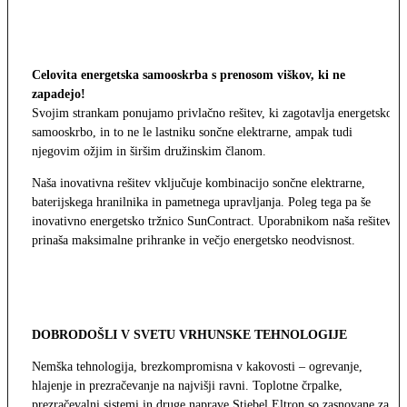
Celovita energetska samooskrba s prenosom viškov, ki ne
zapadejo!
Svojim strankam ponujamo privlačno rešitev, ki zagotavlja energetsko
samooskrbo, in to ne le lastniku sončne elektrarne, ampak tudi
njegovim ožjim in širšim družinskim članom.
Naša inovativna rešitev vključuje kombinacijo sončne elektrarne,
baterijskega hranilnika in pametnega upravljanja. Poleg tega pa še
inovativno energetsko tržnico SunContract. Uporabnikom naša rešitev
prinaša maksimalne prihranke in večjo energetsko neodvisnost.
DOBRODOŠLI V SVETU VRHUNSKE TEHNOLOGIJE
Nemška tehnologija, brezkompromisna v kakovosti – ogrevanje,
hlajenje in prezračevanje na najvišji ravni. Toplotne črpalke,
prezračevalni sistemi in druge naprave Stiebel Eltron so zasnovane za