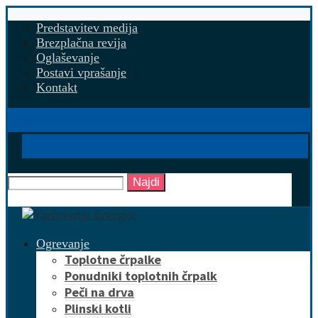
Predstavitev medija
Brezplačna revija
Oglaševanje
Postavi vprašanje
Kontakt
Najdi
Ogrevanje
Toplotne črpalke
Ponudniki toplotnih črpalk
Peči na drva
Plinski kotli