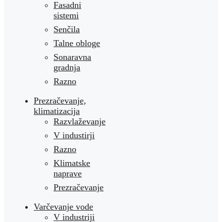
Fasadni
sistemi
Senčila
Talne obloge
Sonaravna
gradnja
Razno
Prezračevanje,
klimatizacija
Razvlaževanje
V industirji
Razno
Klimatske
naprave
Prezračevanje
Varčevanje vode
V industriji