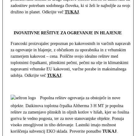
zadostitev potrebam sodobnega človeka, ki si želi le najboljše za svojo
družino in planet. Odkrijte več
TUKAJ
.
INOVATIVNE REŠITVE ZA OGREVANJE IN HLAJENJE
Francoski proizvajalec prepoznan po kakovostnih in varčnih napravah
za ogrevanje in hlajenje, z občutkom za uporabnika in z vrhunskim
razmerjem kakovost – cena. Poiščite svojo idealno rešitev med
toplotnimi črpalkami, plinskimi pečmi, pečmi na olje in klimatskimi
napravami vrhunske EU kakovosti, varčne porabe in maksimalnega
udobja. Odkrijte več
TUKAJ
.
Popolna rešitev ogrevanja za obstoječe in nove
objekte. Daikinova toplotna črpalka Altherma 3 H MT je popolna
rešitev za zamenjavo plinskih in oljnih kotlov v hišah, kjer so fosilna
goriva še vedno pogosta, ter za nove stanovanjske objekte. Ponuja
visoko zmogljivost in tiho delovanje. Lastniki imajo možnost
koriščenja subvencij EKO sklada. Preverite ponudbo
TUKAJ
.