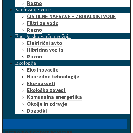
Razno
Varčevanje vode
ČISTILNE NAPRAVE – ZBIRALNIKI VODE
Filtri za vodo
Razno
Energetsko varčna vožnja
Električni avto
Hibridna vozila
Razno
Ekologija
Eko inovacije
Napredne tehnologije
Eko-nasveti
Ekološka zavest
Komunalna energetika
Okolje in zdravje
Dogodki
HITRO DO UGODNE PONUDBE