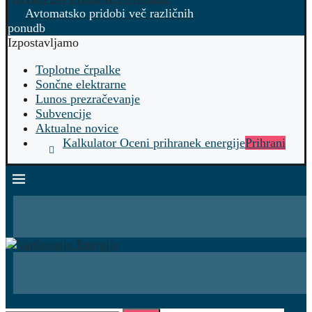
Avtomatsko pridobi več različnih
ponudb
Izpostavljamo
Toplotne črpalke
Sončne elektrarne
Lunos prezračevanje
Subvencije
Aktualne novice
Kalkulator Oceni prihranek energije
Prihrani