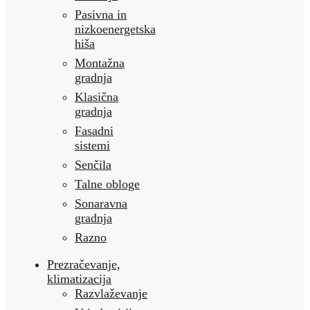
Pasivna in
nizkoenergetska
hiša
Montažna
gradnja
Klasična
gradnja
Fasadni
sistemi
Senčila
Talne obloge
Sonaravna
gradnja
Razno
Prezračevanje,
klimatizacija
Razvlaževanje