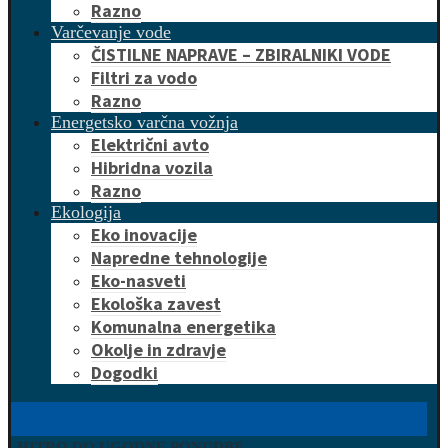
Razno
Varčevanje vode
ČISTILNE NAPRAVE – ZBIRALNIKI VODE
Filtri za vodo
Razno
Energetsko varčna vožnja
Električni avto
Hibridna vozila
Razno
Ekologija
Eko inovacije
Napredne tehnologije
Eko-nasveti
Ekološka zavest
Komunalna energetika
Okolje in zdravje
Dogodki
HITRO DO UGODNE PONUDBE