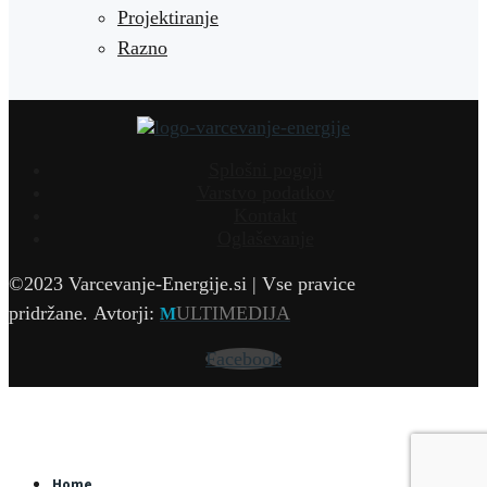
Projektiranje
Razno
Splošni pogoji
Varstvo podatkov
Kontakt
Oglaševanje
©2023 Varcevanje-Energije.si | Vse pravice
pridržane.
Avtorji:
ULTIMEDIJA
M
Facebook
Home