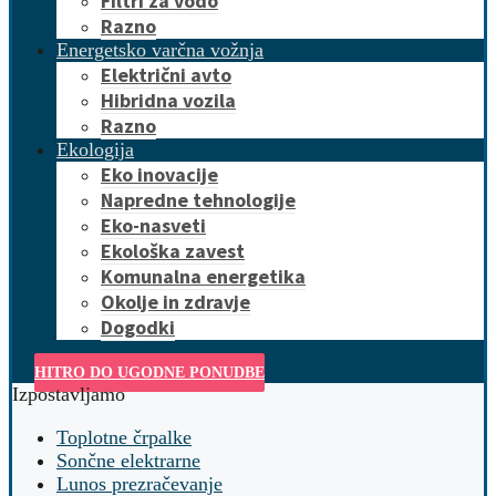
Filtri za vodo
Razno
Energetsko varčna vožnja
Električni avto
Hibridna vozila
Razno
Ekologija
Eko inovacije
Napredne tehnologije
Eko-nasveti
Ekološka zavest
Komunalna energetika
Okolje in zdravje
Dogodki
HITRO DO UGODNE PONUDBE
Izpostavljamo
Toplotne črpalke
Sončne elektrarne
Lunos prezračevanje