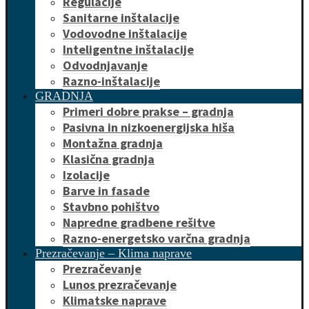
Regulacije
Sanitarne inštalacije
Vodovodne inštalacije
Inteligentne inštalacije
Odvodnjavanje
Razno-inštalacije
GRADNJA
Primeri dobre prakse – gradnja
Pasivna in nizkoenergijska hiša
Montažna gradnja
Klasična gradnja
Izolacije
Barve in fasade
Stavbno pohištvo
Napredne gradbene rešitve
Razno-energetsko varčna gradnja
Prezračevanje – Klima naprave
Prezračevanje
Lunos prezračevanje
Klimatske naprave