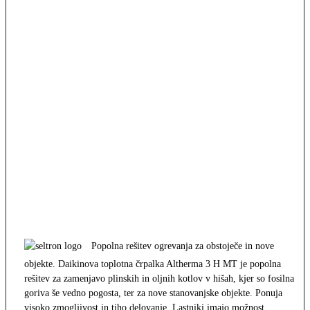
Popolna rešitev ogrevanja za obstoječe in nove
objekte. Daikinova toplotna črpalka Altherma 3 H MT je popolna
rešitev za zamenjavo plinskih in oljnih kotlov v hišah, kjer so fosilna
goriva še vedno pogosta, ter za nove stanovanjske objekte. Ponuja
visoko zmogljivost in tiho delovanje. Lastniki imajo možnost