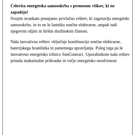
Celovita energetska samooskrba s prenosom viškov, ki ne
zapadejo!
Svojim strankam ponujamo privlačno rešitev, ki zagotavlja energetsko
samooskrbo, in to ne le lastniku sončne elektrarne, ampak tudi
njegovim ožjim in širšim družinskim članom.
Naša inovativna rešitev vključuje kombinacijo sončne elektrarne,
baterijskega hranilnika in pametnega upravljanja. Poleg tega pa še
inovativno energetsko tržnico SunContract. Uporabnikom naša rešitev
prinaša maksimalne prihranke in večjo energetsko neodvisnost.