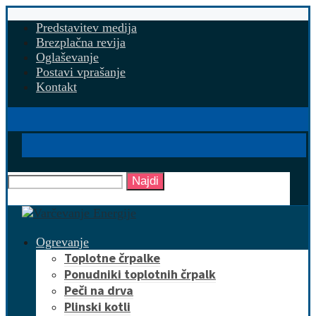
Predstavitev medija
Brezplačna revija
Oglaševanje
Postavi vprašanje
Kontakt
Najdi
Ogrevanje
Toplotne črpalke
Ponudniki toplotnih črpalk
Peči na drva
Plinski kotli