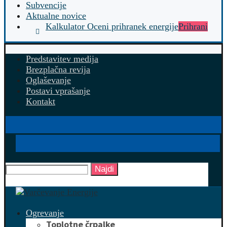
Subvencije
Aktualne novice
Kalkulator Oceni prihranek energije
Prihrani
Predstavitev medija
Brezplačna revija
Oglaševanje
Postavi vprašanje
Kontakt
Najdi
Ogrevanje
Toplotne črpalke