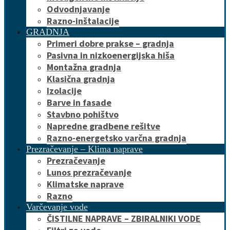
Odvodnjavanje
Razno-inštalacije
GRADNJA
Primeri dobre prakse – gradnja
Pasivna in nizkoenergijska hiša
Montažna gradnja
Klasična gradnja
Izolacije
Barve in fasade
Stavbno pohištvo
Napredne gradbene rešitve
Razno-energetsko varčna gradnja
Prezračevanje – Klima naprave
Prezračevanje
Lunos prezračevanje
Klimatske naprave
Razno
Varčevanje vode
ČISTILNE NAPRAVE – ZBIRALNIKI VODE