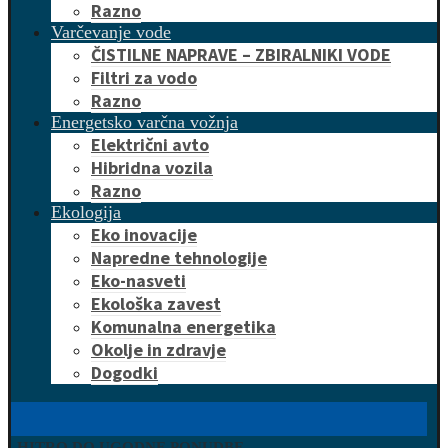
Razno
Varčevanje vode
ČISTILNE NAPRAVE – ZBIRALNIKI VODE
Filtri za vodo
Razno
Energetsko varčna vožnja
Električni avto
Hibridna vozila
Razno
Ekologija
Eko inovacije
Napredne tehnologije
Eko-nasveti
Ekološka zavest
Komunalna energetika
Okolje in zdravje
Dogodki
HITRO DO UGODNE PONUDBE