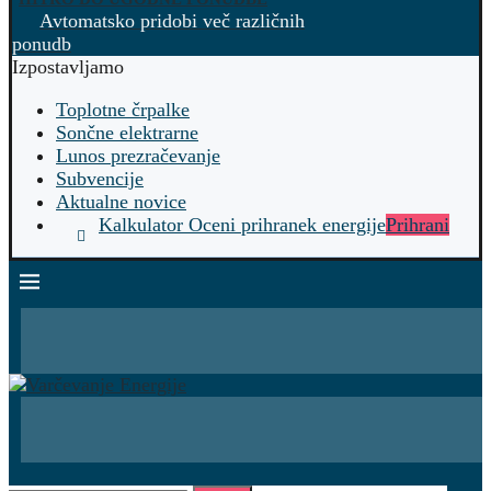
Avtomatsko pridobi več različnih
ponudb
Izpostavljamo
Toplotne črpalke
Sončne elektrarne
Lunos prezračevanje
Subvencije
Aktualne novice
Kalkulator Oceni prihranek energije
Prihrani