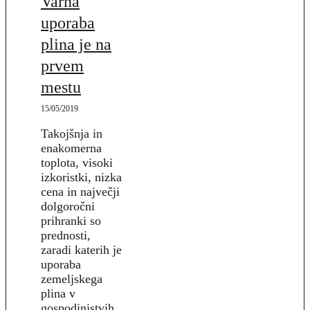
Varna
uporaba
plina je na
prvem
mestu
15/05/2019
Takojšnja in
enakomerna
toplota, visoki
izkoristki, nizka
cena in največji
dolgoročni
prihranki so
prednosti,
zaradi katerih je
uporaba
zemeljskega
plina v
gospodinjstvih