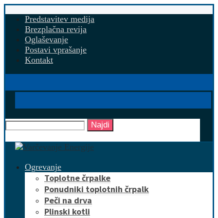
Predstavitev medija
Brezplačna revija
Oglaševanje
Postavi vprašanje
Kontakt
Najdi
Ogrevanje
Toplotne črpalke
Ponudniki toplotnih črpalk
Peči na drva
Plinski kotli