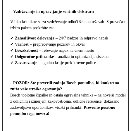
Vzdrževanje in upravljanje sončnih elektrarn
Veliko lastnikov se za vzdrževanje odloči šele ob težavah. S pravočasno
izbiro paketa poskrbite za:
✔
Zanesljivost delovanja
– 24/7 nadzor in odpravo napak
✔
Varnost
– preprečevanje požarov in okvar
✔
Brezskrbnost
– reševanje napak na enem mestu
✔
Dolgoročne prihranke
– analiza in optimizacija sistema
✔
Zavarovanje
– ugodno kritje prek krovne police
POZOR: Ste preverili zadnjo Bosch ponudbo, ki konkretno
zniža vaše stroške ogrevanja?
Bosch toplotne črpalke in ostala ogrevalna tehnika – najnovejši modeli
z odličnim razmerjem kakovost/cena, odlične reference, dokazano
zadovoljstvo uporabnikov, visoki prihranki.
Preverite posebno
ponudbo tega meseca!