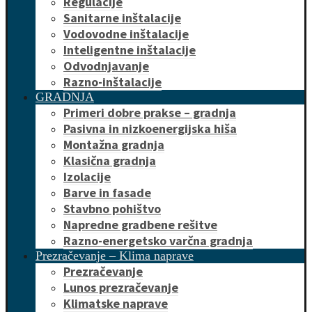
Regulacije
Sanitarne inštalacije
Vodovodne inštalacije
Inteligentne inštalacije
Odvodnjavanje
Razno-inštalacije
GRADNJA
Primeri dobre prakse – gradnja
Pasivna in nizkoenergijska hiša
Montažna gradnja
Klasična gradnja
Izolacije
Barve in fasade
Stavbno pohištvo
Napredne gradbene rešitve
Razno-energetsko varčna gradnja
Prezračevanje – Klima naprave
Prezračevanje
Lunos prezračevanje
Klimatske naprave