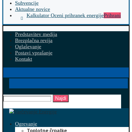
Subvencije
Aktualne novice
Kalkulator Oceni prihranek energije
Prihrani
Predstavitev medija
Brezplačna revija
Oglaševanje
Postavi vprašanje
Kontakt
Najdi
Ogrevanje
Toplotne črpalke