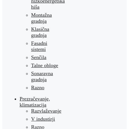
nizkoenergetska
hiša
Montažna
gradnja
Klasična
gradnja
Fasadni
sistemi
Senčila
Talne obloge
Sonaravna
gradnja
Razno
Prezračevanje,
klimatizacija
Razvlaževanje
V industirji
Razno