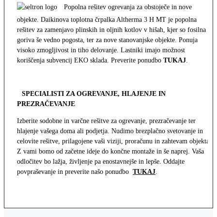
Popolna rešitev ogrevanja za obstoječe in nove
objekte. Daikinova toplotna črpalka Altherma 3 H MT je popolna
rešitev za zamenjavo plinskih in oljnih kotlov v hišah, kjer so fosilna
goriva še vedno pogosta, ter za nove stanovanjske objekte. Ponuja
visoko zmogljivost in tiho delovanje. Lastniki imajo možnost
koriščenja subvencij EKO sklada. Preverite ponudbo
TUKAJ
.
SPECIALISTI ZA OGREVANJE, HLAJENJE IN
PREZRAČEVANJE
Izberite sodobne in varčne rešitve za ogrevanje, prezračevanje ter
hlajenje vašega doma ali podjetja. Nudimo brezplačno svetovanje in
celovite rešitve, prilagojene vaši viziji, proračunu in zahtevam objekta.
Z vami bomo od začetne ideje do končne montaže in še naprej. Vaša
odločitev bo lažja, življenje pa enostavnejše in lepše. Oddajte
povpraševanje in preverite našo ponudbo
TUKAJ
.