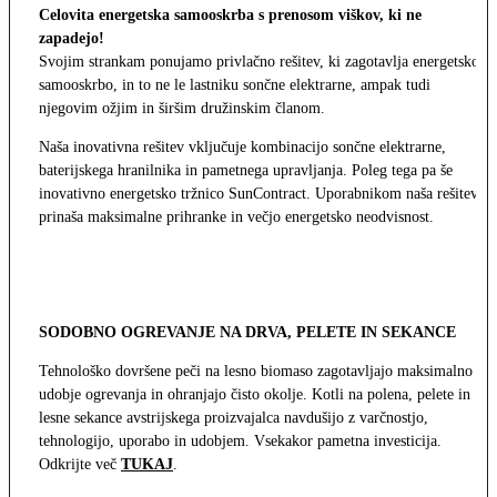
Celovita energetska samooskrba s prenosom viškov, ki ne
zapadejo!
Svojim strankam ponujamo privlačno rešitev, ki zagotavlja energetsko
samooskrbo, in to ne le lastniku sončne elektrarne, ampak tudi
njegovim ožjim in širšim družinskim članom.
Naša inovativna rešitev vključuje kombinacijo sončne elektrarne,
baterijskega hranilnika in pametnega upravljanja. Poleg tega pa še
inovativno energetsko tržnico SunContract. Uporabnikom naša rešitev
prinaša maksimalne prihranke in večjo energetsko neodvisnost.
SODOBNO OGREVANJE NA DRVA, PELETE IN SEKANCE
Tehnološko dovršene peči na lesno biomaso zagotavljajo maksimalno
udobje ogrevanja in ohranjajo čisto okolje. Kotli na polena, pelete in
lesne sekance avstrijskega proizvajalca navdušijo z varčnostjo,
tehnologijo, uporabo in udobjem. Vsekakor pametna investicija.
Odkrijte več
TUKAJ
.