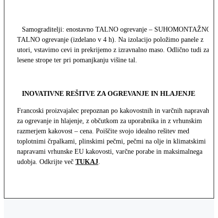
Samograditelji: enostavno TALNO ogrevanje – SUHOMONTAŽNO
TALNO ogrevanje (izdelano v 4 h). Na izolacijo položimo panele z
utori, vstavimo cevi in prekrijemo z izravnalno maso. Odlično tudi za
lesene strope ter pri pomanjkanju višine tal.
INOVATIVNE REŠITVE ZA OGREVANJE IN HLAJENJE
Francoski proizvajalec prepoznan po kakovostnih in varčnih napravah
za ogrevanje in hlajenje, z občutkom za uporabnika in z vrhunskim
razmerjem kakovost – cena. Poiščite svojo idealno rešitev med
toplotnimi črpalkami, plinskimi pečmi, pečmi na olje in klimatskimi
napravami vrhunske EU kakovosti, varčne porabe in maksimalnega
udobja. Odkrijte več
TUKAJ
.