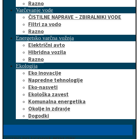
Razno
Varčevanje vode
ČISTILNE NAPRAVE – ZBIRALNIKI VODE
Filtri za vodo
Razno
Energetsko varčna vožnja
Električni avto
Hibridna vozila
Razno
Ekologija
Eko inovacije
Napredne tehnologije
Eko-nasveti
Ekološka zavest
Komunalna energetika
Okolje in zdravje
Dogodki
HITRO DO UGODNE PONUDBE