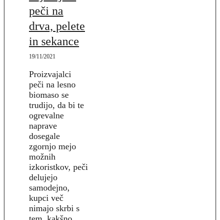
peči na
drva, pelete
in sekance
19/11/2021
Proizvajalci
peči na lesno
biomaso se
trudijo, da bi te
ogrevalne
naprave
dosegale
zgornjo mejo
možnih
izkoristkov, peči
delujejo
samodejno,
kupci več
nimajo skrbi s
tem, kakšno