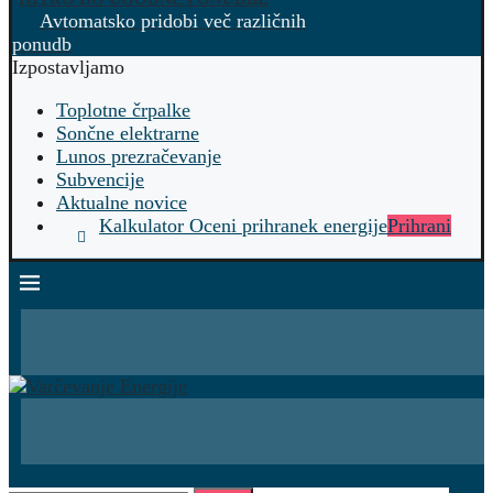
Avtomatsko pridobi več različnih
ponudb
Izpostavljamo
Toplotne črpalke
Sončne elektrarne
Lunos prezračevanje
Subvencije
Aktualne novice
Kalkulator Oceni prihranek energije
Prihrani