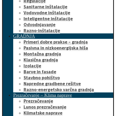
Regulacije
Sanitarne inštalacije
Vodovodne inštalacije
Inteligentne inštalacije
Odvodnjavanje
Razno-inštalacije
GRADNJA
Primeri dobre prakse – gradnja
Pasivna in nizkoenergijska hiša
Montažna gradnja
Klasična gradnja
Izolacije
Barve in fasade
Stavbno pohištvo
Napredne gradbene rešitve
Razno-energetsko varčna gradnja
Prezračevanje – Klima naprave
Prezračevanje
Lunos prezračevanje
Klimatske naprave