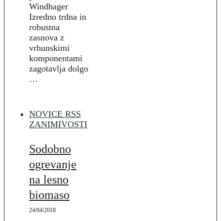
Windhager
Izredno trdna in
robustna
zasnova z
vrhunskimi
komponentami
zagotavlja dolgo
…
NOVICE RSS
ZANIMIVOSTI
Sodobno
ogrevanje
na lesno
biomaso
24/04/2018