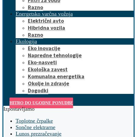
Filtri za vodo
Razno
Energetsko varčna vožnja
Električni avto
Hibridna vozila
Razno
Ekologija
Eko inovacije
Napredne tehnologije
Eko-nasveti
Ekološka zavest
Komunalna energetika
Okolje in zdravje
Dogodki
HITRO DO UGODNE PONUDBE
Izpostavljamo
Toplotne črpalke
Sončne elektrarne
Lunos prezračevanje