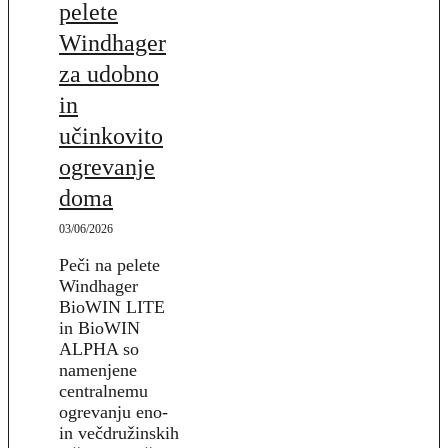
pelete
Windhager
za udobno
in
učinkovito
ogrevanje
doma
03/06/2026
Peči na pelete
Windhager
BioWIN LITE
in BioWIN
ALPHA so
namenjene
centralnemu
ogrevanju eno-
in večdružinskih