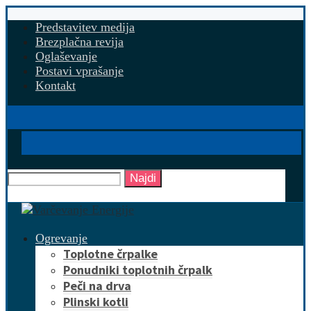
Predstavitev medija
Brezplačna revija
Oglaševanje
Postavi vprašanje
Kontakt
Najdi
Ogrevanje
Toplotne črpalke
Ponudniki toplotnih črpalk
Peči na drva
Plinski kotli