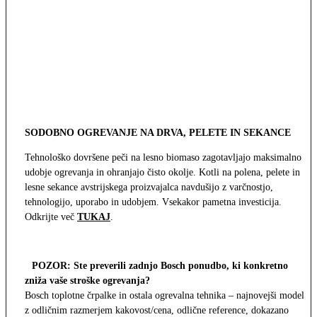
SODOBNO OGREVANJE NA DRVA, PELETE IN SEKANCE
Tehnološko dovršene peči na lesno biomaso zagotavljajo maksimalno
udobje ogrevanja in ohranjajo čisto okolje. Kotli na polena, pelete in
lesne sekance avstrijskega proizvajalca navdušijo z varčnostjo,
tehnologijo, uporabo in udobjem. Vsekakor pametna investicija.
Odkrijte več
TUKAJ
.
POZOR: Ste preverili zadnjo Bosch ponudbo, ki konkretno
zniža vaše stroške ogrevanja?
Bosch toplotne črpalke in ostala ogrevalna tehnika – najnovejši modeli
z odličnim razmerjem kakovost/cena, odlične reference, dokazano