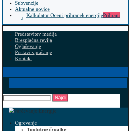
Subvencije
Aktualne novice
Kalkulator Oceni prihranek energije
Prihrani
Predstavitev medija
Brezplačna revija
Oglaševanje
Postavi vprašanje
Kontakt
Najdi
Ogrevanje
Toplotne črpalke