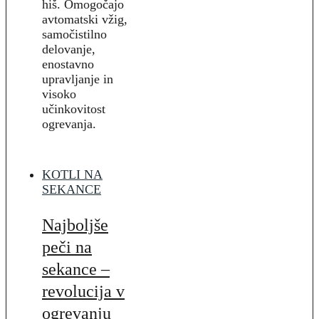
hiš. Omogočajo
avtomatski vžig,
samočistilno
delovanje,
enostavno
upravljanje in
visoko
učinkovitost
ogrevanja.
KOTLI NA
SEKANCE
Najboljše
peči na
sekance –
revolucija v
ogrevanju