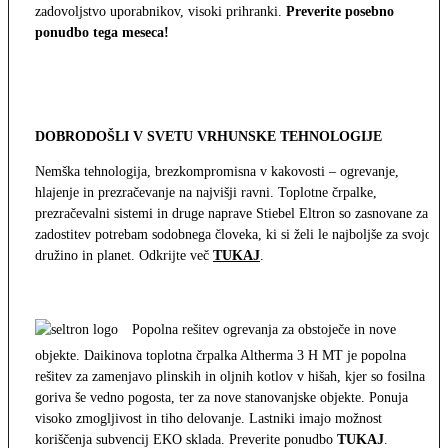
zadovoljstvo uporabnikov, visoki prihranki.
Preverite posebno
ponudbo tega meseca!
DOBRODOŠLI V SVETU VRHUNSKE TEHNOLOGIJE
Nemška tehnologija, brezkompromisna v kakovosti – ogrevanje,
hlajenje in prezračevanje na najvišji ravni. Toplotne črpalke,
prezračevalni sistemi in druge naprave Stiebel Eltron so zasnovane za
zadostitev potrebam sodobnega človeka, ki si želi le najboljše za svojo
družino in planet. Odkrijte več
TUKAJ
.
Popolna rešitev ogrevanja za obstoječe in nove
objekte. Daikinova toplotna črpalka Altherma 3 H MT je popolna
rešitev za zamenjavo plinskih in oljnih kotlov v hišah, kjer so fosilna
goriva še vedno pogosta, ter za nove stanovanjske objekte. Ponuja
visoko zmogljivost in tiho delovanje. Lastniki imajo možnost
koriščenja subvencij EKO sklada. Preverite ponudbo
TUKAJ
.