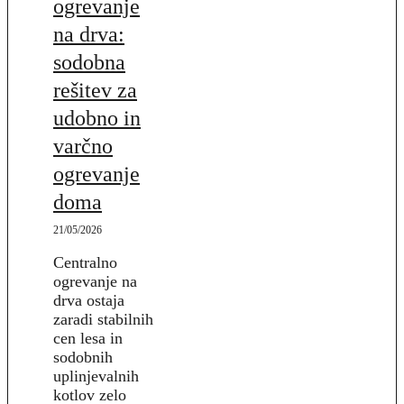
ogrevanje
na drva:
sodobna
rešitev za
udobno in
varčno
ogrevanje
doma
21/05/2026
Centralno
ogrevanje na
drva ostaja
zaradi stabilnih
cen lesa in
sodobnih
uplinjevalnih
kotlov zelo