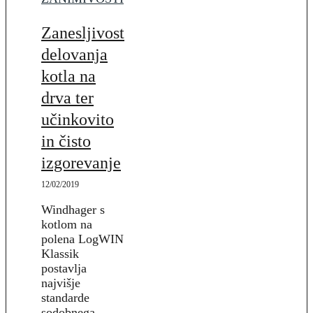
Zanesljivost
delovanja
kotla na
drva ter
učinkovito
in čisto
izgorevanje
12/02/2019
Windhager s
kotlom na
polena LogWIN
Klassik
postavlja
najvišje
standarde
sodobnega