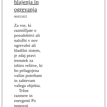
hlajenja in
ogrevanja
06/05/2025
Za vse, ki
razmišljate o
posodobitvi ali
naložbi v nov
ogrevalni ali
hladilni sistem,
je zdaj pravi
trenutek za
izbiro rešitve, ki
bo prilagojena
vašim potrebam
in zahtevam
vašega objekta.
Tržne
razmere in
energenti Po
ponovni