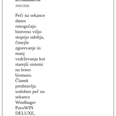
26/05/2026
Peči na sekance
danes
omogočajo
bistveno višjo
stopnjo udobja,
čistejše
zgorevanje in
manj
vzdrževanja kot
starejši sistemi
na lesno
biomaso.
Članek
predstavlja
sodobno peč na
sekance
Windhager
PuroWIN
DELUXE,