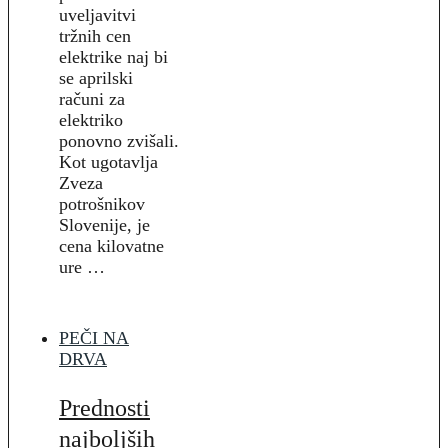
uveljavitvi
tržnih cen
elektrike naj bi
se aprilski
računi za
elektriko
ponovno zvišali.
Kot ugotavlja
Zveza
potrošnikov
Slovenije, je
cena kilovatne
ure …
PEČI NA
DRVA
Prednosti
najboljših