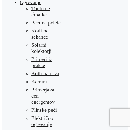
Ogrevanje
Toplotne
črpalke
Peči na pelete
Kotli na
sekance
Solarni
kolektorji
Primeri iz
prakse
Kotli na drva
Kamini
Primerjava
cen
energentov
Plinske peči
Električno
ogrevanje