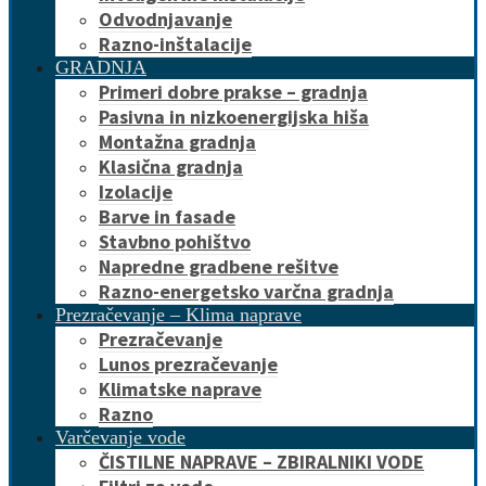
Odvodnjavanje
Razno-inštalacije
GRADNJA
Primeri dobre prakse – gradnja
Pasivna in nizkoenergijska hiša
Montažna gradnja
Klasična gradnja
Izolacije
Barve in fasade
Stavbno pohištvo
Napredne gradbene rešitve
Razno-energetsko varčna gradnja
Prezračevanje – Klima naprave
Prezračevanje
Lunos prezračevanje
Klimatske naprave
Razno
Varčevanje vode
ČISTILNE NAPRAVE – ZBIRALNIKI VODE