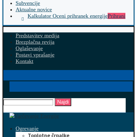
Subvencije
Aktualne novice
Kalkulator Oceni prihranek energije
Prihrani
Predstavitev medija
Brezplačna revija
Oglaševanje
Postavi vprašanje
Kontakt
Najdi
Ogrevanje
Toplotne črpalke