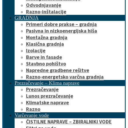
Odvodnjavanje
Razno-inštalacije
GRADNJA
Primeri dobre prakse – gradnja
Pasivna in nizkoenergijska hiša
Montažna gradnja
Klasična gradnja
Izolacije
Barve in fasade
Stavbno pohištvo
Napredne gradbene rešitve
Razno-energetsko varčna gradnja
Prezračevanje – Klima naprave
Prezračevanje
Lunos prezračevanje
Klimatske naprave
Razno
Varčevanje vode
ČISTILNE NAPRAVE – ZBIRALNIKI VODE