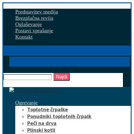
Predstavitev medija
Brezplačna revija
Oglaševanje
Postavi vprašanje
Kontakt
Najdi
Ogrevanje
Toplotne črpalke
Ponudniki toplotnih črpalk
Peči na drva
Plinski kotli