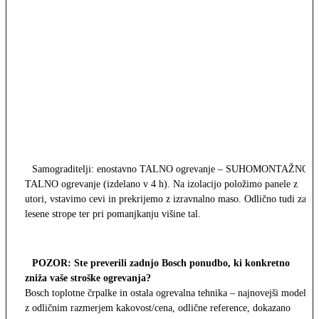
Samograditelji: enostavno TALNO ogrevanje – SUHOMONTAŽNO
TALNO ogrevanje (izdelano v 4 h). Na izolacijo položimo panele z
utori, vstavimo cevi in prekrijemo z izravnalno maso. Odlično tudi za
lesene strope ter pri pomanjkanju višine tal.
POZOR: Ste preverili zadnjo Bosch ponudbo, ki konkretno
zniža vaše stroške ogrevanja?
Bosch toplotne črpalke in ostala ogrevalna tehnika – najnovejši modeli
z odličnim razmerjem kakovost/cena, odlične reference, dokazano