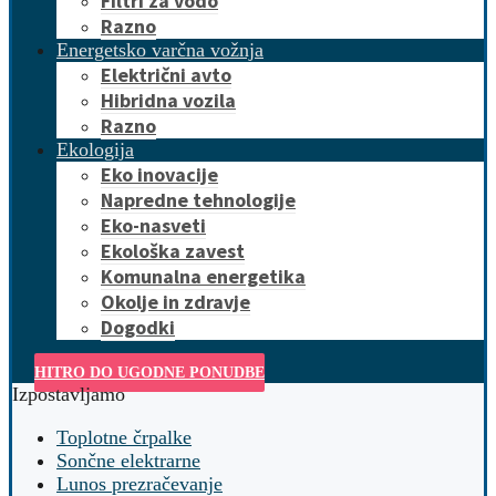
Filtri za vodo
Razno
Energetsko varčna vožnja
Električni avto
Hibridna vozila
Razno
Ekologija
Eko inovacije
Napredne tehnologije
Eko-nasveti
Ekološka zavest
Komunalna energetika
Okolje in zdravje
Dogodki
HITRO DO UGODNE PONUDBE
Izpostavljamo
Toplotne črpalke
Sončne elektrarne
Lunos prezračevanje