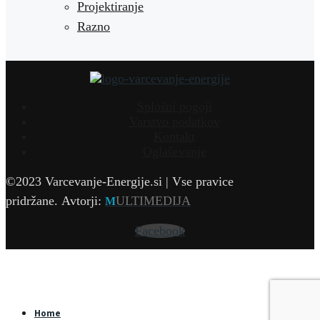
Projektiranje
Razno
Splošni pogoji
Varstvo podatkov
Kontakt
Oglaševanje
©2023 Varcevanje-Energije.si | Vse pravice
pridržane.
Avtorji:
ULTIMEDIJA
M
Facebook
Home