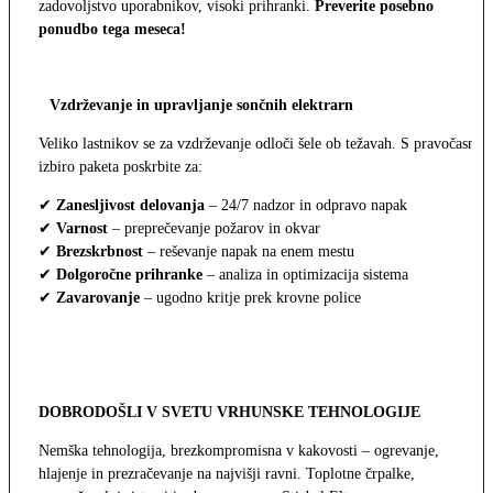
zadovoljstvo uporabnikov, visoki prihranki.
Preverite posebno
ponudbo tega meseca!
Vzdrževanje in upravljanje sončnih elektrarn
Veliko lastnikov se za vzdrževanje odloči šele ob težavah. S pravočasno
izbiro paketa poskrbite za:
✔
Zanesljivost delovanja
– 24/7 nadzor in odpravo napak
✔
Varnost
– preprečevanje požarov in okvar
✔
Brezskrbnost
– reševanje napak na enem mestu
✔
Dolgoročne prihranke
– analiza in optimizacija sistema
✔
Zavarovanje
– ugodno kritje prek krovne police
DOBRODOŠLI V SVETU VRHUNSKE TEHNOLOGIJE
Nemška tehnologija, brezkompromisna v kakovosti – ogrevanje,
hlajenje in prezračevanje na najvišji ravni. Toplotne črpalke,