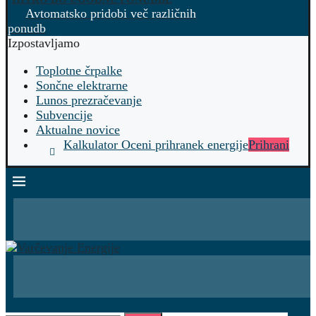
Avtomatsko pridobi več različnih
ponudb
Izpostavljamo
Toplotne črpalke
Sončne elektrarne
Lunos prezračevanje
Subvencije
Aktualne novice
Kalkulator Oceni prihranek energije
Prihrani