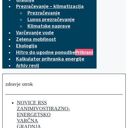
Prezračevanje – klimatizacija
Prezračevanje
Lunos prezračevanje
Klimatske naprave
Varčevanje vode
Zelena mobilnost
Ekologija
Hitro do ugodne ponudbe
Prihrani
Kalkulator prihranka energije
Arhiv revij
zdravje otrok
NOVICE RSS
ZANIMIVOSTI
RAZNO-
ENERGETSKO
VARČNA
GRADNJA