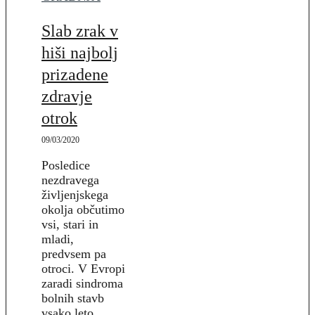
Slab zrak v
hiši najbolj
prizadene
zdravje
otrok
09/03/2020
Posledice
nezdravega
življenjskega
okolja občutimo
vsi, stari in
mladi,
predvsem pa
otroci. V Evropi
zaradi sindroma
bolnih stavb
vsako leto