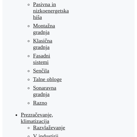
Pasivna in
nizkoenergetska
hiša
Montažna
gradnja
Klasična
gradnja
Fasadni
sistemi
Senčila
Talne obloge
Sonaravna
gradnja
Razno
Prezračevanje,
klimatizacija
Razvlaževanje
V industirji