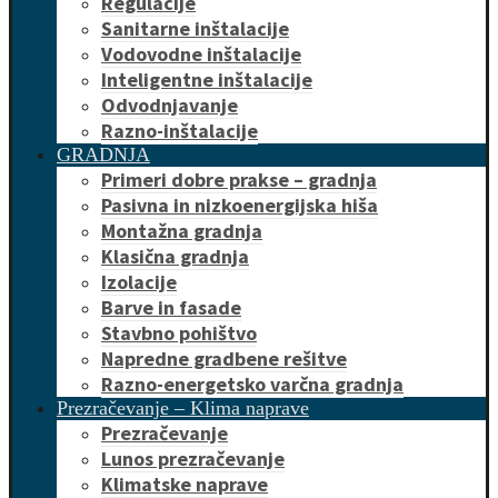
Regulacije
Sanitarne inštalacije
Vodovodne inštalacije
Inteligentne inštalacije
Odvodnjavanje
Razno-inštalacije
GRADNJA
Primeri dobre prakse – gradnja
Pasivna in nizkoenergijska hiša
Montažna gradnja
Klasična gradnja
Izolacije
Barve in fasade
Stavbno pohištvo
Napredne gradbene rešitve
Razno-energetsko varčna gradnja
Prezračevanje – Klima naprave
Prezračevanje
Lunos prezračevanje
Klimatske naprave