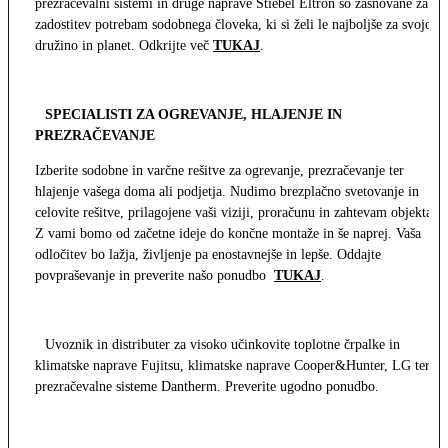
prezračevalni sistemi in druge naprave Stiebel Eltron so zasnovane za
zadostitev potrebam sodobnega človeka, ki si želi le najboljše za svojo
družino in planet. Odkrijte več
TUKAJ
.
SPECIALISTI ZA OGREVANJE, HLAJENJE IN
PREZRAČEVANJE
Izberite sodobne in varčne rešitve za ogrevanje, prezračevanje ter
hlajenje vašega doma ali podjetja. Nudimo brezplačno svetovanje in
celovite rešitve, prilagojene vaši viziji, proračunu in zahtevam objekta.
Z vami bomo od začetne ideje do končne montaže in še naprej. Vaša
odločitev bo lažja, življenje pa enostavnejše in lepše. Oddajte
povpraševanje in preverite našo ponudbo
TUKAJ
.
Uvoznik in distributer za visoko učinkovite toplotne črpalke in
klimatske naprave Fujitsu, klimatske naprave Cooper&Hunter, LG ter
prezračevalne sisteme Dantherm. Preverite ugodno ponudbo.