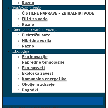
Razno
Varčevanje vode
ČISTILNE NAPRAVE – ZBIRALNIKI VODE
Filtri za vodo
Razno
Energetsko varčna vožnja
Električni avto
Hibridna vozila
Razno
Ekologija
Eko inovacije
Napredne tehnologije
Eko-nasveti
Ekološka zavest
Komunalna energetika
Okolje in zdravje
Dogodki
HITRO DO UGODNE PONUDBE