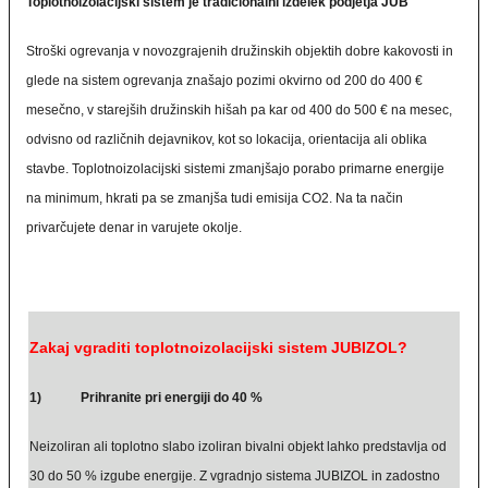
Toplotnoizolacijski sistem je tradicionalni izdelek podjetja JUB
Stroški ogrevanja v novozgrajenih družinskih objektih dobre kakovosti in
glede na sistem ogrevanja znašajo pozimi okvirno od 200 do 400 €
mesečno, v starejših družinskih hišah pa kar od 400 do 500 € na mesec,
odvisno od različnih dejavnikov, kot so lokacija, orientacija ali oblika
stavbe. Toplotnoizolacijski sistemi zmanjšajo porabo primarne energije
na minimum, hkrati pa se zmanjša tudi emisija CO2. Na ta način
privarčujete denar in varujete okolje.
Zakaj vgraditi toplotnoizolacijski sistem JUBIZOL?
1) Prihranite pri energiji do 40 %
Neizoliran ali toplotno slabo izoliran bivalni objekt lahko predstavlja od
30 do 50 % izgube energije. Z vgradnjo sistema JUBIZOL in zadostno