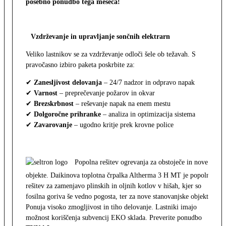
posebno ponudbo tega meseca!
Vzdrževanje in upravljanje sončnih elektrarn
Veliko lastnikov se za vzdrževanje odloči šele ob težavah. S
pravočasno izbiro paketa poskrbite za:
✔
Zanesljivost delovanja
– 24/7 nadzor in odpravo napak
✔
Varnost
– preprečevanje požarov in okvar
✔
Brezskrbnost
– reševanje napak na enem mestu
✔
Dolgoročne prihranke
– analiza in optimizacija sistema
✔
Zavarovanje
– ugodno kritje prek krovne police
Popolna rešitev ogrevanja za obstoječe in nove
objekte. Daikinova toplotna črpalka Altherma 3 H MT je popolna
rešitev za zamenjavo plinskih in oljnih kotlov v hišah, kjer so
fosilna goriva še vedno pogosta, ter za nove stanovanjske objekte.
Ponuja visoko zmogljivost in tiho delovanje. Lastniki imajo
možnost koriščenja subvencij EKO sklada. Preverite ponudbo