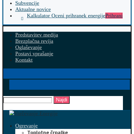
Subvencije
Aktualne novice
Kalkulator Oceni prihranek energije
Prihrani
Predstavitev medija
Brezplačna revija
Oglaševanje
Postavi vprašanje
Kontakt
Najdi
Ogrevanje
Toplotne črpalke