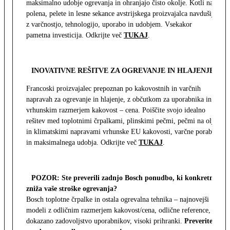
maksimalno udobje ogrevanja in ohranjajo čisto okolje. Kotli na
polena, pelete in lesne sekance avstrijskega proizvajalca navdušijo
z varčnostjo, tehnologijo, uporabo in udobjem. Vsekakor
pametna investicija. Odkrijte več
TUKAJ
.
INOVATIVNE REŠITVE ZA OGREVANJE IN HLAJENJE
Francoski proizvajalec prepoznan po kakovostnih in varčnih
napravah za ogrevanje in hlajenje, z občutkom za uporabnika in z
vrhunskim razmerjem kakovost – cena. Poiščite svojo idealno
rešitev med toplotnimi črpalkami, plinskimi pečmi, pečmi na olje
in klimatskimi napravami vrhunske EU kakovosti, varčne porabe
in maksimalnega udobja. Odkrijte več
TUKAJ
.
POZOR: Ste preverili zadnjo Bosch ponudbo, ki konkretno
zniža vaše stroške ogrevanja?
Bosch toplotne črpalke in ostala ogrevalna tehnika – najnovejši
modeli z odličnim razmerjem kakovost/cena, odlične reference,
dokazano zadovoljstvo uporabnikov, visoki prihranki.
Preverite