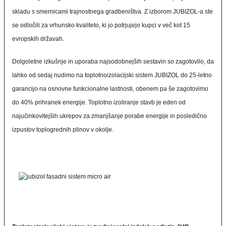
skladu s smernicami trajnostnega gradbeništva. Z izborom JUBIZOL-a ste
se odločili za vrhunsko kvaliteto, ki jo potrjujejo kupci v več kot 15
evropskih državah.
Dolgoletne izkušnje in uporaba najsodobnejših sestavin so zagotovilo, da
lahko od sedaj nudimo na toplotnoizolacijski sistem JUBIZOL do 25-letno
garancijo na osnovne funkcionalne lastnosti, obenem pa še zagotovimo
do 40% prihranek energije. Toplotno izoliranje stavb je eden od
najučinkovitejših ukrepov za zmanjšanje porabe energije in posledično
izpustov toplogrednih plinov v okolje.