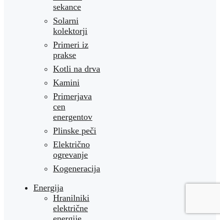
sekance
Solarni
kolektorji
Primeri iz
prakse
Kotli na drva
Kamini
Primerjava
cen
energentov
Plinske peči
Električno
ogrevanje
Kogeneracija
Energija
Hranilniki
električne
energije