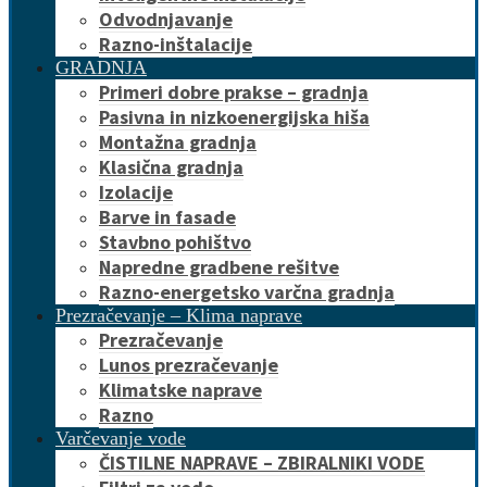
Odvodnjavanje
Razno-inštalacije
GRADNJA
Primeri dobre prakse – gradnja
Pasivna in nizkoenergijska hiša
Montažna gradnja
Klasična gradnja
Izolacije
Barve in fasade
Stavbno pohištvo
Napredne gradbene rešitve
Razno-energetsko varčna gradnja
Prezračevanje – Klima naprave
Prezračevanje
Lunos prezračevanje
Klimatske naprave
Razno
Varčevanje vode
ČISTILNE NAPRAVE – ZBIRALNIKI VODE