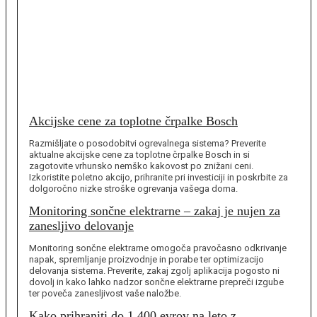
Akcijske cene za toplotne črpalke Bosch
Razmišljate o posodobitvi ogrevalnega sistema? Preverite
aktualne akcijske cene za toplotne črpalke Bosch in si
zagotovite vrhunsko nemško kakovost po znižani ceni.
Izkoristite poletno akcijo, prihranite pri investiciji in poskrbite za
dolgoročno nizke stroške ogrevanja vašega doma.
Monitoring sončne elektrarne – zakaj je nujen za
zanesljivo delovanje
Monitoring sončne elektrarne omogoča pravočasno odkrivanje
napak, spremljanje proizvodnje in porabe ter optimizacijo
delovanja sistema. Preverite, zakaj zgolj aplikacija pogosto ni
dovolj in kako lahko nadzor sončne elektrarne prepreči izgube
ter poveča zanesljivost vaše naložbe.
Kako prihraniti do 1.400 evrov na leto z