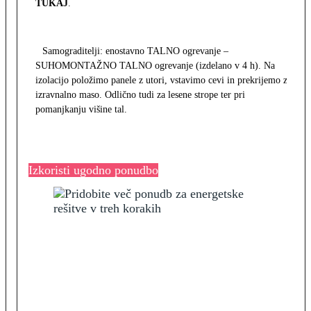
TUKAJ
.
Samograditelji: enostavno TALNO ogrevanje –
SUHOMONTAŽNO TALNO ogrevanje (izdelano v 4 h). Na
izolacijo položimo panele z utori, vstavimo cevi in prekrijemo z
izravnalno maso. Odlično tudi za lesene strope ter pri
pomanjkanju višine tal.
Izkoristi ugodno ponudbo