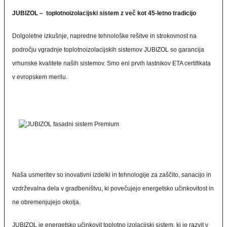
JUBIZOL – toplotnoizolacijski sistem z več kot 45-letno tradicijo
Dolgoletne izkušnje, napredne tehnološke rešitve in strokovnost na
področju vgradnje toplotnoizolacijskih sistemov JUBIZOL so garancija
vrhunske kvalitete naših sistemov. Smo eni prvih lastnikov ETA certifikata
v evropskem merilu.
Naša usmeritev so inovativni izdelki in tehnologije za zaščito, sanacijo in
vzdrževalna dela v gradbeništvu, ki povečujejo energetsko učinkovitost in
ne obremenjujejo okolja.
JUBIZOL je energetsko učinkovit toplotno izolacijski sistem, ki je razvit v