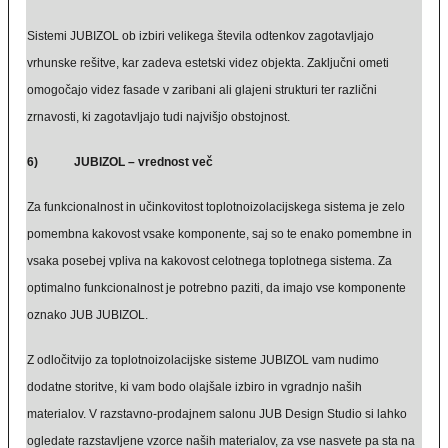
Sistemi JUBIZOL ob izbiri velikega števila odtenkov zagotavljajo
vrhunske rešitve, kar zadeva estetski videz objekta. Zaključni ometi
omogočajo videz fasade v zaribani ali glajeni strukturi ter različni
zrnavosti, ki zagotavljajo tudi najvišjo obstojnost.
6) JUBIZOL – vrednost več
Za funkcionalnost in učinkovitost toplotnoizolacijskega sistema je zelo
pomembna kakovost vsake komponente, saj so te enako pomembne in
vsaka posebej vpliva na kakovost celotnega toplotnega sistema. Za
optimalno funkcionalnost je potrebno paziti, da imajo vse komponente
oznako JUB JUBIZOL.
Z odločitvijo za toplotnoizolacijske sisteme JUBIZOL vam nudimo
dodatne storitve, ki vam bodo olajšale izbiro in vgradnjo naših
materialov. V razstavno-prodajnem salonu JUB Design Studio si lahko
ogledate razstavljene vzorce naših materialov, za vse nasvete pa sta na