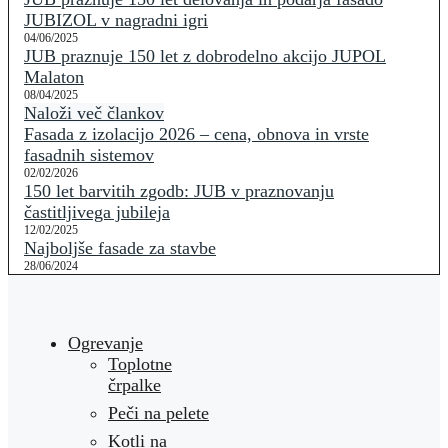
JUBIZOL v nagradni igri
04/06/2025
JUB praznuje 150 let z dobrodelno akcijo JUPOL
Malaton
08/04/2025
Naloži več člankov
Fasada z izolacijo 2026 – cena, obnova in vrste
fasadnih sistemov
02/02/2026
150 let barvitih zgodb: JUB v praznovanju
častitljivega jubileja
12/02/2025
Najboljše fasade za stavbe
28/06/2024
Ogrevanje
Toplotne
črpalke
Peči na pelete
Kotli na