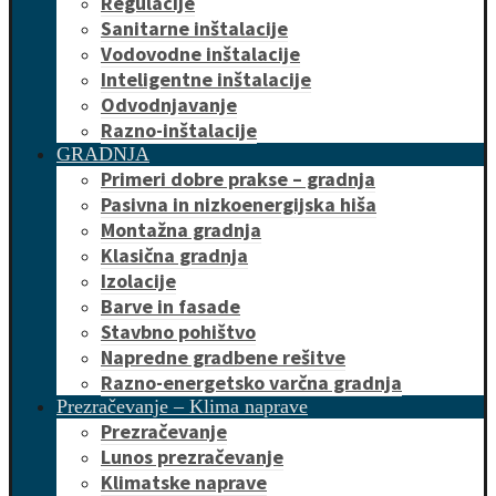
Regulacije
Sanitarne inštalacije
Vodovodne inštalacije
Inteligentne inštalacije
Odvodnjavanje
Razno-inštalacije
GRADNJA
Primeri dobre prakse – gradnja
Pasivna in nizkoenergijska hiša
Montažna gradnja
Klasična gradnja
Izolacije
Barve in fasade
Stavbno pohištvo
Napredne gradbene rešitve
Razno-energetsko varčna gradnja
Prezračevanje – Klima naprave
Prezračevanje
Lunos prezračevanje
Klimatske naprave