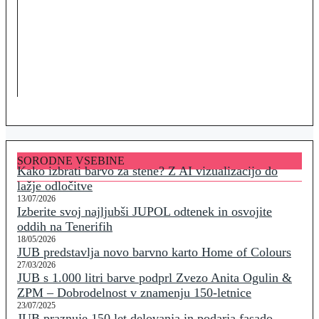
SORODNE VSEBINE
Kako izbrati barvo za stene? Z AI vizualizacijo do
lažje odločitve
13/07/2026
Izberite svoj najljubši JUPOL odtenek in osvojite
oddih na Tenerifih
18/05/2026
JUB predstavlja novo barvno karto Home of Colours
27/03/2026
JUB s 1.000 litri barve podprl Zvezo Anita Ogulin &
ZPM – Dobrodelnost v znamenju 150-letnice
23/07/2025
JUB praznuje 150 let delovanja in podarja fasado