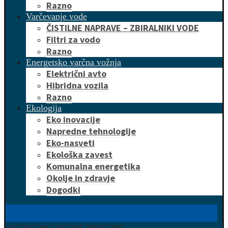
Razno
Varčevanje vode
ČISTILNE NAPRAVE – ZBIRALNIKI VODE
Filtri za vodo
Razno
Energetsko varčna vožnja
Električni avto
Hibridna vozila
Razno
Ekologija
Eko inovacije
Napredne tehnologije
Eko-nasveti
Ekološka zavest
Komunalna energetika
Okolje in zdravje
Dogodki
HITRO DO UGODNE PONUDBE