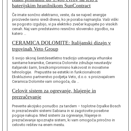
baterijskim hranilnikom SunContract
Če imate sončno elektrarno, veste, da se največ energije
proizvede ravno sredi dneva, ko je poraba najmanjša. Vaši viški
se pogosto izgubijo, vi pa elektriko zvečer kupujete po visokih
cenah. Naj vam predstavimo resnično slovensko zgodbo, na
katero …
CERAMICA DOLOMITE: Italijanski dizajn v
trgovinah Veto Group
S svojo skoraj šestdesetletno tradicijo ustvarjanja vrhunske
sanitarne keramike, Ceramica Dolomite združuje neustavljiv
italijanski šarm, brezkompromisno kakovost in inovativne
tehnologije. Prepustite se estetiki in funkcionalnosti
Ekskluzivno partnerstvo podjetja Veto, d.o.o. s proizvajalcem
Ceramica Dolomite vam omogoča, da …
Celovit sistem za ogrevanje, hlajenje in
prezračevanje
Preverite akcijsko ponudbo za tandem – toplotne črpalke Bosch
in prezračevalni sistemi Sabiana in si zagotovite posebne
pogoje nakupa. Med sistemi za ogrevanje, hlajenje in
prezračevanje spoznajte sistem, ki vam omogoča priročno in
celovito rešitev na enem mestu.