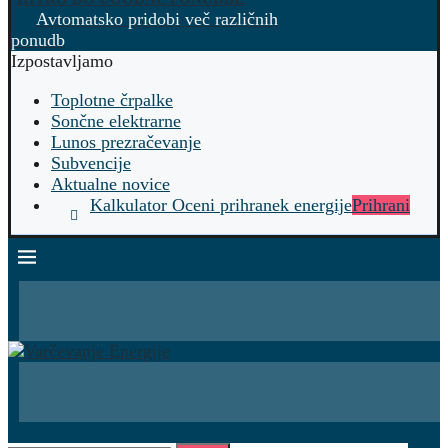
Avtomatsko pridobi več različnih
ponudb
Izpostavljamo
Toplotne črpalke
Sončne elektrarne
Lunos prezračevanje
Subvencije
Aktualne novice
Kalkulator Oceni prihranek energije
Prihrani