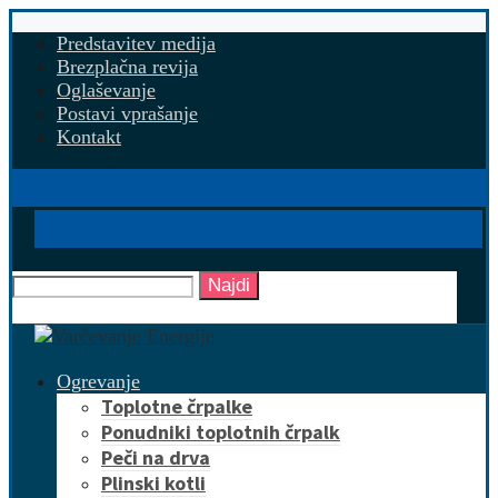
Predstavitev medija
Brezplačna revija
Oglaševanje
Postavi vprašanje
Kontakt
Najdi
Ogrevanje
Toplotne črpalke
Ponudniki toplotnih črpalk
Peči na drva
Plinski kotli