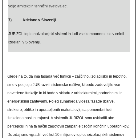
voljo arhitekt in tehnični svetovalec.
7) Izdelano v Sloveniji
JUBIZOL toplotnoizolacijski sistemi in tudi vse komponente so v celoti
izdelani v Sloveniji.
Glede na to, da ima fasada več funkcij – zaščitno, izolacijsko in lepotno,
smo v podjetju JUB razvili sistemske rešitve, ki bodo zadovoljile vse
navedene funkcije in ki bodo v skladu z arhitekturnimi, podnebnimi in
energetskimi zahtevami. Poleg zunanjega videza fasade (barve,
strukture, oblike in uporabljenih materialov), sta pomembni tudi
funkcionalnost in trajnost. V sistemih JUBIZOL smo uskladili obe
percepciji in na ta način zagotovili zaupanje tisočih končnih uporabnikov.
Do zdaj smo vgradili več kot 10 milijonov toplotnoizolacijskih sistemov