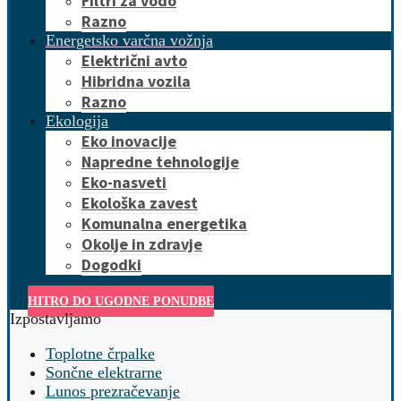
Filtri za vodo
Razno
Energetsko varčna vožnja
Električni avto
Hibridna vozila
Razno
Ekologija
Eko inovacije
Napredne tehnologije
Eko-nasveti
Ekološka zavest
Komunalna energetika
Okolje in zdravje
Dogodki
HITRO DO UGODNE PONUDBE
Izpostavljamo
Toplotne črpalke
Sončne elektrarne
Lunos prezračevanje