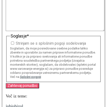
Soglasje
*
Strinjam se s splošnim pogoji sodelovanja
Soglašam, da moje posredovane osebne podatke lahko
zberete in uporabite za namen priprave informativne ponudbe.
V kolikor je za pripravo svetovanja ali informativne ponudbe
potrebna soudeležba partnerskega podjetja (izvajalca
monterskih storitev), soglašam, da obdelovalec (spletni portal
www.varcevanje-energije.si) za pripravo ponudbe posreduje
oddano povpraševanje ustreznemu partnerskemu podjetju.
Več na
Splošni pogojii
Več iz teme:
jub
jubizol