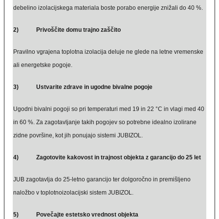
debelino izolacijskega materiala boste porabo energije znižali do 40 %.
2) Privoščite domu trajno zaščito
Pravilno vgrajena toplotna izolacija deluje ne glede na letne vremenske
ali energetske pogoje.
3) Ustvarite zdrave in ugodne bivalne pogoje
Ugodni bivalni pogoji so pri temperaturi med 19 in 22 °C in vlagi med 40
in 60 %. Za zagotavljanje takih pogojev so potrebne idealno izolirane
zidne površine, kot jih ponujajo sistemi JUBIZOL.
4) Zagotovite kakovost in trajnost objekta z garancijo do 25 let
JUB zagotavlja do 25-letno garancijo ter dolgoročno in premišljeno
naložbo v toplotnoizolacijski sistem JUBIZOL.
5) Povečajte estetsko vrednost objekta