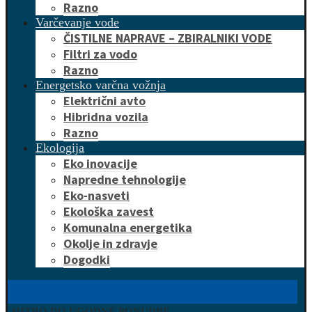
Razno
Varčevanje vode
ČISTILNE NAPRAVE – ZBIRALNIKI VODE
Filtri za vodo
Razno
Energetsko varčna vožnja
Električni avto
Hibridna vozila
Razno
Ekologija
Eko inovacije
Napredne tehnologije
Eko-nasveti
Ekološka zavest
Komunalna energetika
Okolje in zdravje
Dogodki
HITRO DO UGODNE PONUDBE