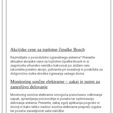
Akcijske cene za toplotne črpalke Bosch
Razmišljate o posodobitvi ogrevalnega sistema? Preverite
aktualne akcijske cene za toplotne črpalke Bosch in si
zagotovite vrhunsko nemško kakovost po znižani ceni.
Izkoristite poletno akcijo, prihranite pri investiciji in poskrbite za
dolgoročno nizke stroške ogrevanja vašega doma.
Monitoring sončne elektrarne – zakaj je nujen za
zanesljivo delovanje
Monitoring sončne elektrarne omogoča pravočasno odkrivanje
napak, spremljanje proizvodnje in porabe ter optimizacijo
delovanja sistema. Preverite, zakaj zgolj aplikacija pogosto ni
dovolj in kako lahko nadzor sončne elektrarne prepreči izgube
ter poveča zanesljivost vaše naložbe.