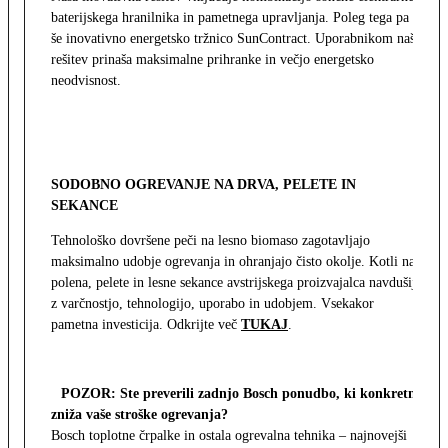
baterijskega hranilnika in pametnega upravljanja. Poleg tega pa
še inovativno energetsko tržnico SunContract. Uporabnikom naša
rešitev prinaša maksimalne prihranke in večjo energetsko
neodvisnost.
SODOBNO OGREVANJE NA DRVA, PELETE IN
SEKANCE
Tehnološko dovršene peči na lesno biomaso zagotavljajo
maksimalno udobje ogrevanja in ohranjajo čisto okolje. Kotli na
polena, pelete in lesne sekance avstrijskega proizvajalca navdušijo
z varčnostjo, tehnologijo, uporabo in udobjem. Vsekakor
pametna investicija. Odkrijte več
TUKAJ
.
POZOR: Ste preverili zadnjo Bosch ponudbo, ki konkretno
zniža vaše stroške ogrevanja?
Bosch toplotne črpalke in ostala ogrevalna tehnika – najnovejši