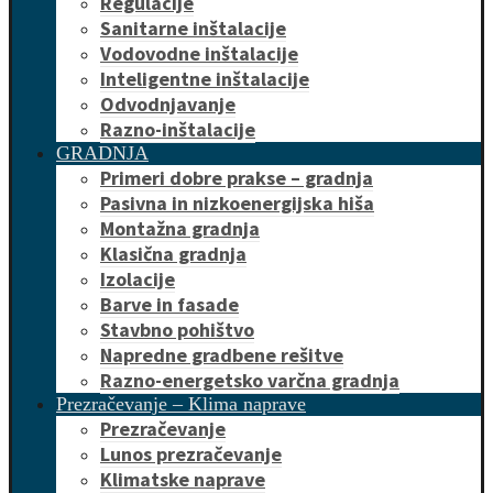
Regulacije
Sanitarne inštalacije
Vodovodne inštalacije
Inteligentne inštalacije
Odvodnjavanje
Razno-inštalacije
GRADNJA
Primeri dobre prakse – gradnja
Pasivna in nizkoenergijska hiša
Montažna gradnja
Klasična gradnja
Izolacije
Barve in fasade
Stavbno pohištvo
Napredne gradbene rešitve
Razno-energetsko varčna gradnja
Prezračevanje – Klima naprave
Prezračevanje
Lunos prezračevanje
Klimatske naprave