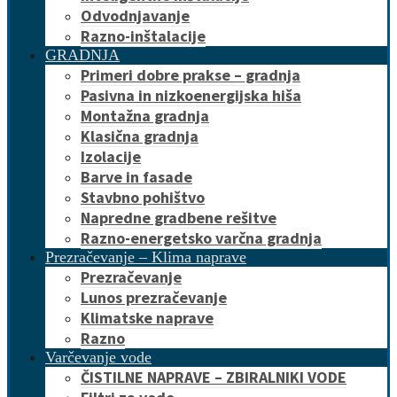
Odvodnjavanje
Razno-inštalacije
GRADNJA
Primeri dobre prakse – gradnja
Pasivna in nizkoenergijska hiša
Montažna gradnja
Klasična gradnja
Izolacije
Barve in fasade
Stavbno pohištvo
Napredne gradbene rešitve
Razno-energetsko varčna gradnja
Prezračevanje – Klima naprave
Prezračevanje
Lunos prezračevanje
Klimatske naprave
Razno
Varčevanje vode
ČISTILNE NAPRAVE – ZBIRALNIKI VODE