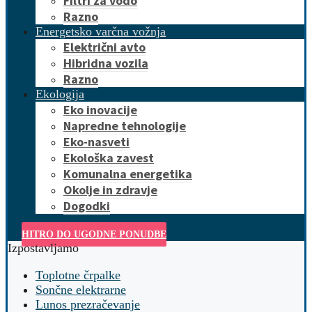
Filtri za vodo
Razno
Energetsko varčna vožnja
Električni avto
Hibridna vozila
Razno
Ekologija
Eko inovacije
Napredne tehnologije
Eko-nasveti
Ekološka zavest
Komunalna energetika
Okolje in zdravje
Dogodki
HITRO DO UGODNE PONUDBE
Izpostavljamo
Toplotne črpalke
Sončne elektrarne
Lunos prezračevanje