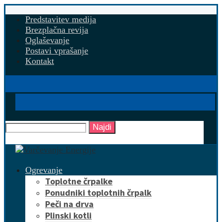
Predstavitev medija
Brezplačna revija
Oglaševanje
Postavi vprašanje
Kontakt
Najdi
Ogrevanje
Toplotne črpalke
Ponudniki toplotnih črpalk
Peči na drva
Plinski kotli