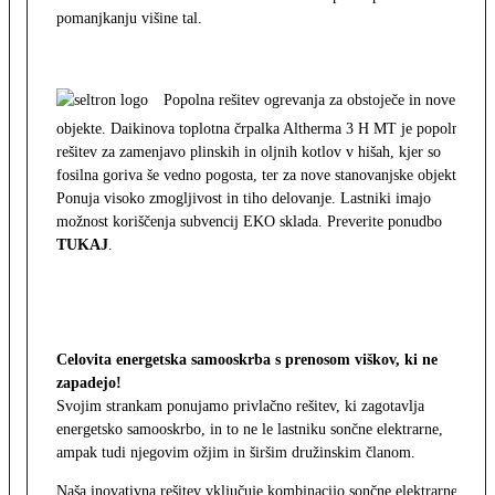
pomanjkanju višine tal.
Popolna rešitev ogrevanja za obstoječe in nove
objekte. Daikinova toplotna črpalka Altherma 3 H MT je popolna
rešitev za zamenjavo plinskih in oljnih kotlov v hišah, kjer so
fosilna goriva še vedno pogosta, ter za nove stanovanjske objekte.
Ponuja visoko zmogljivost in tiho delovanje. Lastniki imajo
možnost koriščenja subvencij EKO sklada. Preverite ponudbo
TUKAJ
.
Celovita energetska samooskrba s prenosom viškov, ki ne
zapadejo!
Svojim strankam ponujamo privlačno rešitev, ki zagotavlja
energetsko samooskrbo, in to ne le lastniku sončne elektrarne,
ampak tudi njegovim ožjim in širšim družinskim članom.
Naša inovativna rešitev vključuje kombinacijo sončne elektrarne,