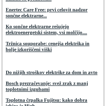
Enertec Care Free: prvi celovit nadzor
sončne elektrarne...
Ko sončne elektrarne rešujejo
elektroenergetski sistem, vsi molčijo....
Tržnica souporabe: cenejša elektrika in
bolje izkoriščeni viški
Do nižjih stroškov elektrike za dom in avto
Bosch prezračevanje: svež zrak z manj
toplotnimi izgubami
Toplotna črpalka Fujitsu: kako dobra
izbira je High...