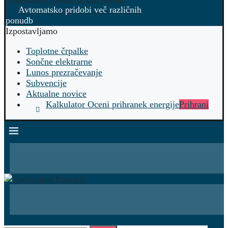
Avtomatsko pridobi več različnih
ponudb
Izpostavljamo
Toplotne črpalke
Sončne elektrarne
Lunos prezračevanje
Subvencije
Aktualne novice
Kalkulator Oceni prihranek energije
Prihrani