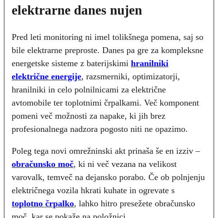
elektrarne danes nujen
Pred leti monitoring ni imel tolikšnega pomena, saj so
bile elektrarne preproste. Danes pa gre za kompleksne
energetske sisteme z baterijskimi
hranilniki
električne energije
, razsmerniki, optimizatorji,
hranilniki in celo polnilnicami za električne
avtomobile ter toplotnimi črpalkami. Več komponent
pomeni več možnosti za napake, ki jih brez
profesionalnega nadzora pogosto niti ne opazimo.
Poleg tega novi omrežninski akt prinaša še en izziv –
obračunsko moč
, ki ni več vezana na velikost
varovalk, temveč na dejansko porabo. Če ob polnjenju
električnega vozila hkrati kuhate in ogrevate s
toplotno črpalko
, lahko hitro presežete obračunsko
moč, kar se pokaže na položnici.