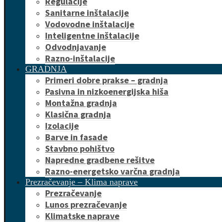
Regulacije
Sanitarne inštalacije
Vodovodne inštalacije
Inteligentne inštalacije
Odvodnjavanje
Razno-inštalacije
GRADNJA
Primeri dobre prakse – gradnja
Pasivna in nizkoenergijska hiša
Montažna gradnja
Klasična gradnja
Izolacije
Barve in fasade
Stavbno pohištvo
Napredne gradbene rešitve
Razno-energetsko varčna gradnja
Prezračevanje – Klima naprave
Prezračevanje
Lunos prezračevanje
Klimatske naprave