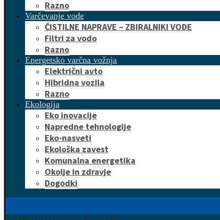
Razno
Varčevanje vode
ČISTILNE NAPRAVE – ZBIRALNIKI VODE
Filtri za vodo
Razno
Energetsko varčna vožnja
Električni avto
Hibridna vozila
Razno
Ekologija
Eko inovacije
Napredne tehnologije
Eko-nasveti
Ekološka zavest
Komunalna energetika
Okolje in zdravje
Dogodki
HITRO DO UGODNE PONUDBE