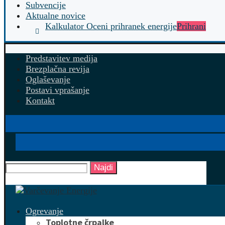
Subvencije
Aktualne novice
Kalkulator Oceni prihranek energije
Prihrani
Predstavitev medija
Brezplačna revija
Oglaševanje
Postavi vprašanje
Kontakt
Najdi
Ogrevanje
Toplotne črpalke