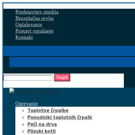
Predstavitev medija
Brezplačna revija
Oglaševanje
Postavi vprašanje
Kontakt
Najdi
Ogrevanje
Toplotne črpalke
Ponudniki toplotnih črpalk
Peči na drva
Plinski kotli