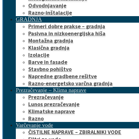
Odvodnjavanje
Razno-inštalacije
GRADNJA
Primeri dobre prakse – gradnja
Pasivna in nizkoenergijska hiša
Montažna gradnja
Klasična gradnja
Izolacije
Barve in fasade
Stavbno pohištvo
Napredne gradbene rešitve
Razno-energetsko varčna gradnja
Prezračevanje – Klima naprave
Prezračevanje
Lunos prezračevanje
Klimatske naprave
Razno
Varčevanje vode
ČISTILNE NAPRAVE – ZBIRALNIKI VODE