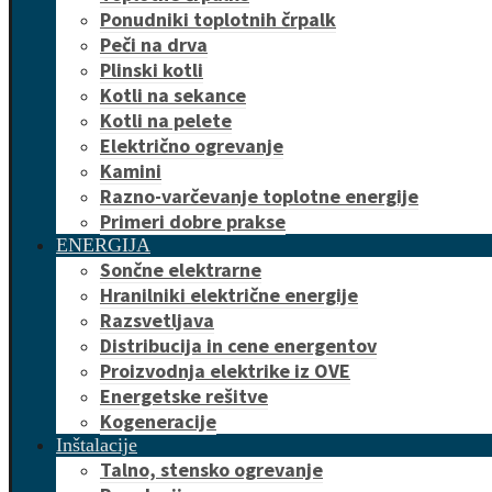
Ponudniki toplotnih črpalk
Peči na drva
Plinski kotli
Kotli na sekance
Kotli na pelete
Električno ogrevanje
Kamini
Razno-varčevanje toplotne energije
Primeri dobre prakse
ENERGIJA
Sončne elektrarne
Hranilniki električne energije
Razsvetljava
Distribucija in cene energentov
Proizvodnja elektrike iz OVE
Energetske rešitve
Kogeneracije
Inštalacije
Talno, stensko ogrevanje