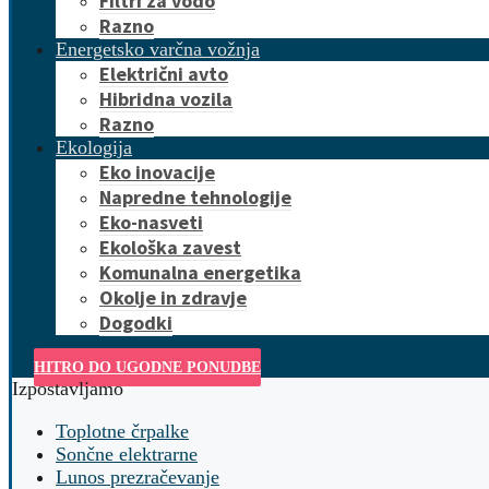
Filtri za vodo
Razno
Energetsko varčna vožnja
Električni avto
Hibridna vozila
Razno
Ekologija
Eko inovacije
Napredne tehnologije
Eko-nasveti
Ekološka zavest
Komunalna energetika
Okolje in zdravje
Dogodki
HITRO DO UGODNE PONUDBE
Izpostavljamo
Toplotne črpalke
Sončne elektrarne
Lunos prezračevanje