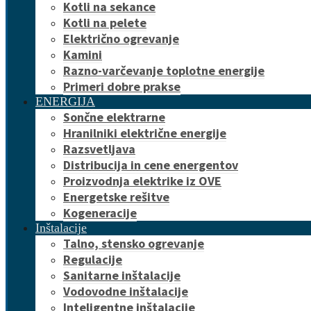
Kotli na sekance
Kotli na pelete
Električno ogrevanje
Kamini
Razno-varčevanje toplotne energije
Primeri dobre prakse
ENERGIJA
Sončne elektrarne
Hranilniki električne energije
Razsvetljava
Distribucija in cene energentov
Proizvodnja elektrike iz OVE
Energetske rešitve
Kogeneracije
Inštalacije
Talno, stensko ogrevanje
Regulacije
Sanitarne inštalacije
Vodovodne inštalacije
Inteligentne inštalacije