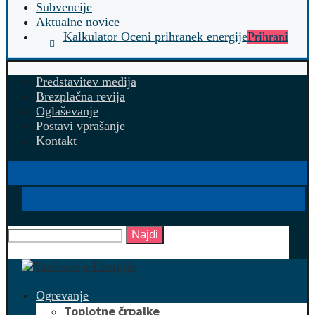
Subvencije
Aktualne novice
Kalkulator Oceni prihranek energije
Prihrani
Predstavitev medija
Brezplačna revija
Oglaševanje
Postavi vprašanje
Kontakt
Najdi
Ogrevanje
Toplotne črpalke