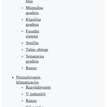
hiša
Montažna
gradnja
Klasična
gradnja
Fasadni
sistemi
Senčila
Talne obloge
Sonaravna
gradnja
Razno
Prezračevanje,
klimatizacija
Razvlaževanje
V industirji
Razno