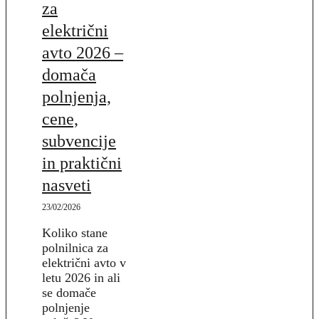
za
električni
avto 2026 –
domača
polnjenja,
cene,
subvencije
in praktični
nasveti
23/02/2026
Koliko stane
polnilnica za
električni avto v
letu 2026 in ali
se domače
polnjenje