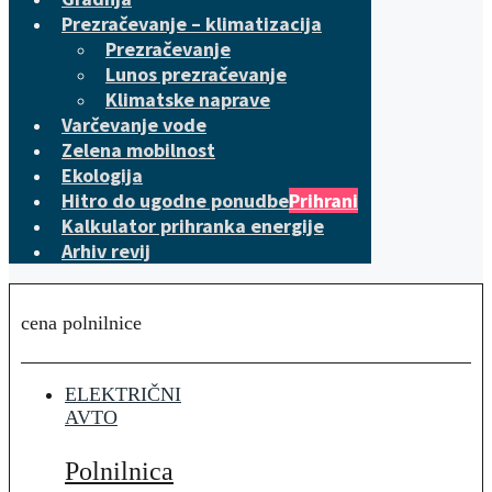
Prezračevanje – klimatizacija
Prezračevanje
Lunos prezračevanje
Klimatske naprave
Varčevanje vode
Zelena mobilnost
Ekologija
Hitro do ugodne ponudbe
Prihrani
Kalkulator prihranka energije
Arhiv revij
cena polnilnice
ELEKTRIČNI
AVTO
Polnilnica