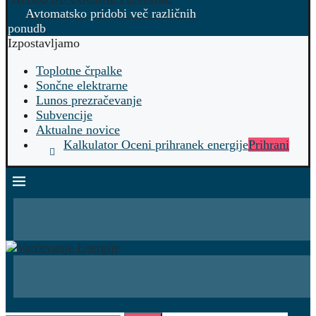
Avtomatsko pridobi več različnih
ponudb
Izpostavljamo
Toplotne črpalke
Sončne elektrarne
Lunos prezračevanje
Subvencije
Aktualne novice
Kalkulator Oceni prihranek energije
Prihrani