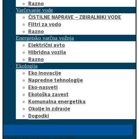
Razno
Varčevanje vode
ČISTILNE NAPRAVE – ZBIRALNIKI VODE
Filtri za vodo
Razno
Energetsko varčna vožnja
Električni avto
Hibridna vozila
Razno
Ekologija
Eko inovacije
Napredne tehnologije
Eko-nasveti
Ekološka zavest
Komunalna energetika
Okolje in zdravje
Dogodki
HITRO DO UGODNE PONUDBE