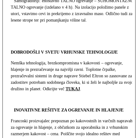
Samograditelji: enostavno TALNO ogrevanje – SUHOMONTAŽNO
TALNO ogrevanje (izdelano v 4 h). Na izolacijo položimo panele z
utori, vstavimo cevi in prekrijemo z izravnalno maso. Odlično tudi za
lesene strope ter pri pomanjkanju višine tal.
DOBRODOŠLI V SVETU VRHUNSKE TEHNOLOGIJE
Nemška tehnologija, brezkompromisna v kakovosti – ogrevanje,
hlajenje in prezračevanje na najvišji ravni. Toplotne črpalke,
prezračevalni sistemi in druge naprave Stiebel Eltron so zasnovane za
zadostitev potrebam sodobnega človeka, ki si želi le najboljše za svojo
družino in planet. Odkrijte več
TUKAJ
.
INOVATIVNE REŠITVE ZA OGREVANJE IN HLAJENJE
Francoski proizvajalec prepoznan po kakovostnih in varčnih napravah
za ogrevanje in hlajenje, z občutkom za uporabnika in z vrhunskim
razmerjem kakovost – cena. Poiščite svojo idealno rešitev med