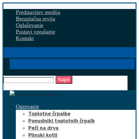
Predstavitev medija
Brezplačna revija
Oglaševanje
Postavi vprašanje
Kontakt
Najdi
Ogrevanje
Toplotne črpalke
Ponudniki toplotnih črpalk
Peči na drva
Plinski kotli