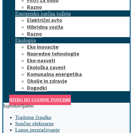
Filtri za vodo
Razno
Energetsko varčna vožnja
Električni avto
Hibridna vozila
Razno
Ekologija
Eko inovacije
Napredne tehnologije
Eko-nasveti
Ekološka zavest
Komunalna energetika
Okolje in zdravje
Dogodki
HITRO DO UGODNE PONUDBE
Izpostavljamo
Toplotne črpalke
Sončne elektrarne
Lunos prezračevanje