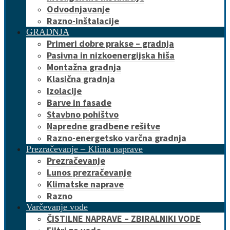
Odvodnjavanje
Razno-inštalacije
GRADNJA
Primeri dobre prakse – gradnja
Pasivna in nizkoenergijska hiša
Montažna gradnja
Klasična gradnja
Izolacije
Barve in fasade
Stavbno pohištvo
Napredne gradbene rešitve
Razno-energetsko varčna gradnja
Prezračevanje – Klima naprave
Prezračevanje
Lunos prezračevanje
Klimatske naprave
Razno
Varčevanje vode
ČISTILNE NAPRAVE – ZBIRALNIKI VODE