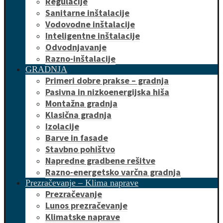
Regulacije
Sanitarne inštalacije
Vodovodne inštalacije
Inteligentne inštalacije
Odvodnjavanje
Razno-inštalacije
GRADNJA
Primeri dobre prakse – gradnja
Pasivna in nizkoenergijska hiša
Montažna gradnja
Klasična gradnja
Izolacije
Barve in fasade
Stavbno pohištvo
Napredne gradbene rešitve
Razno-energetsko varčna gradnja
Prezračevanje – Klima naprave
Prezračevanje
Lunos prezračevanje
Klimatske naprave