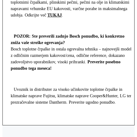
toplotnimi črpalkami, plinskimi pečmi, pečmi na olje in klimatskimi
napravami vrhunske EU kakovosti, varčne porabe in maksimalnega
udobja. Odkrijte več
TUKAJ
.
POZOR: Ste preverili zadnjo Bosch ponudbo, ki konkretno
zniža vaše stroške ogrevanja?
Bosch toplotne črpalke in ostala ogrevalna tehnika – najnovejši modeli
z odličnim razmerjem kakovost/cena, odlične reference, dokazano
zadovoljstvo uporabnikov, visoki prihranki.
Preverite posebno
ponudbo tega meseca!
Uvoznik in distributer za visoko učinkovite toplotne črpalke in
klimatske naprave Fujitsu, klimatske naprave Cooper&Hunter, LG ter
prezračevalne sisteme Dantherm. Preverite ugodno ponudbo.