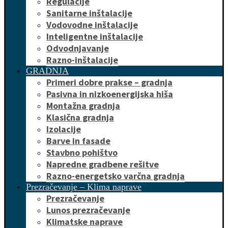
Regulacije
Sanitarne inštalacije
Vodovodne inštalacije
Inteligentne inštalacije
Odvodnjavanje
Razno-inštalacije
GRADNJA
Primeri dobre prakse – gradnja
Pasivna in nizkoenergijska hiša
Montažna gradnja
Klasična gradnja
Izolacije
Barve in fasade
Stavbno pohištvo
Napredne gradbene rešitve
Razno-energetsko varčna gradnja
Prezračevanje – Klima naprave
Prezračevanje
Lunos prezračevanje
Klimatske naprave