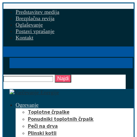
Predstavitev medija
Brezplačna revija
Oglaševanje
Postavi vprašanje
Kontakt
Najdi
Ogrevanje
Toplotne črpalke
Ponudniki toplotnih črpalk
Peči na drva
Plinski kotli