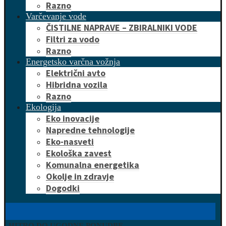
Razno
Varčevanje vode
ČISTILNE NAPRAVE – ZBIRALNIKI VODE
Filtri za vodo
Razno
Energetsko varčna vožnja
Električni avto
Hibridna vozila
Razno
Ekologija
Eko inovacije
Napredne tehnologije
Eko-nasveti
Ekološka zavest
Komunalna energetika
Okolje in zdravje
Dogodki
HITRO DO UGODNE PONUDBE