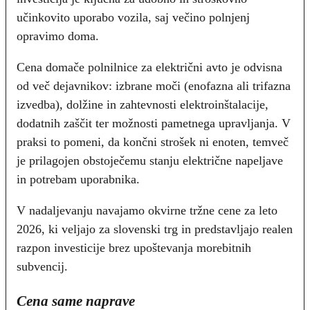
učinkovito uporabo vozila, saj večino polnjenj
opravimo doma.
Cena domače polnilnice za električni avto je odvisna
od več dejavnikov: izbrane moči (enofazna ali trifazna
izvedba), dolžine in zahtevnosti elektroinštalacije,
dodatnih zaščit ter možnosti pametnega upravljanja. V
praksi to pomeni, da končni strošek ni enoten, temveč
je prilagojen obstoječemu stanju električne napeljave
in potrebam uporabnika.
V nadaljevanju navajamo okvirne tržne cene za leto
2026, ki veljajo za slovenski trg in predstavljajo realen
razpon investicije brez upoštevanja morebitnih
subvencij.
Cena same naprave