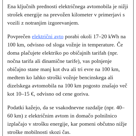
Ena ključnih prednosti električnega avtomobila je nižji
strošek energije na prevožen kilometer v primerjavi s
vozili z notranjim izgorevanjem.
Povprečen
električni avto
porabi okoli 17–20 kWh na
100 km, odvisno od sloga vožnje in temperature. Če
doma plačujete elektriko po običajnih tarifah (npr.
nočna tarifa ali dinamične tarife), vas polnjenje
običajno stane manj kot dva ali tri evre na 100 km,
medtem ko lahko stroški vožnje bencinskega ali
dizelskega avtomobila na 100 km pogosto znašajo več
kot 10–15 €, odvisno od cene goriva.
Podatki kažejo, da se vsakodnevne razdalje (npr. 40–
60 km) z električnim avtom in domačo polnilnico
izplačajo v strošku energije, kar pomeni občutno nižje
stroške mobilnosti skozi čas.