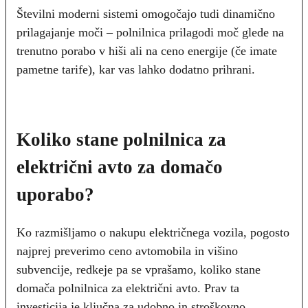
Številni moderni sistemi omogočajo tudi dinamično
prilagajanje moči – polnilnica prilagodi moč glede na
trenutno porabo v hiši ali na ceno energije (če imate
pametne tarife), kar vas lahko dodatno prihrani.
Koliko stane polnilnica za
električni avto za domačo
uporabo?
Ko razmišljamo o nakupu električnega vozila, pogosto
najprej preverimo ceno avtomobila in višino
subvencije, redkeje pa se vprašamo, koliko stane
domača polnilnica za električni avto. Prav ta
investicija je ključna za udobno in stroškovno