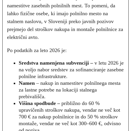
namestitve zasebnih polnilnih mest. To pomeni, da
lahko fizične osebe, ki imajo polnilno mesto na
stalnem naslovu, v Sloveniji preko javnih pozivov
prejmejo del stroškov nakupa in montaže polnilnice za
električni avto.
Po podatkih za leto 2026 je:
Sredstva namenjena subvenciji –
v letu 2026 je
na voljo nabor sredstev za sofinanciranje zasebne
polnilne infrastrukture.
Namen
– nakup in namestitev polnilnega mesta
za lastne potrebe na lokaciji stalnega
prebivališča.
Višina spodbude –
približno do 60 %
upravičenih stroškov nakupa, vendar ne več kot
700 € za nakup polnilnice in do 50 % stroškov
montaže, vendar ne več kot 300–600 €, odvisno
od poziva.