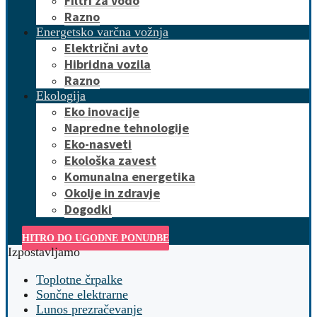
Filtri za vodo
Razno
Energetsko varčna vožnja
Električni avto
Hibridna vozila
Razno
Ekologija
Eko inovacije
Napredne tehnologije
Eko-nasveti
Ekološka zavest
Komunalna energetika
Okolje in zdravje
Dogodki
HITRO DO UGODNE PONUDBE
Izpostavljamo
Toplotne črpalke
Sončne elektrarne
Lunos prezračevanje