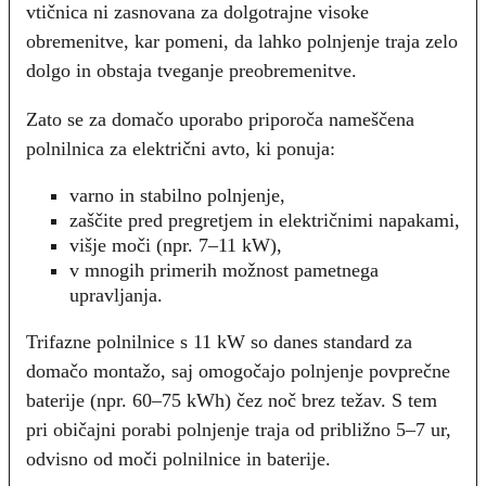
vtičnica ni zasnovana za dolgotrajne visoke
obremenitve, kar pomeni, da lahko polnjenje traja zelo
dolgo in obstaja tveganje preobremenitve.
Zato se za domačo uporabo priporoča nameščena
polnilnica za električni avto, ki ponuja:
varno in stabilno polnjenje,
zaščite pred pregretjem in električnimi napakami,
višje moči (npr. 7–11 kW),
v mnogih primerih možnost pametnega
upravljanja.
Trifazne polnilnice s 11 kW so danes standard za
domačo montažo, saj omogočajo polnjenje povprečne
baterije (npr. 60–75 kWh) čez noč brez težav. S tem
pri običajni porabi polnjenje traja od približno 5–7 ur,
odvisno od moči polnilnice in baterije.