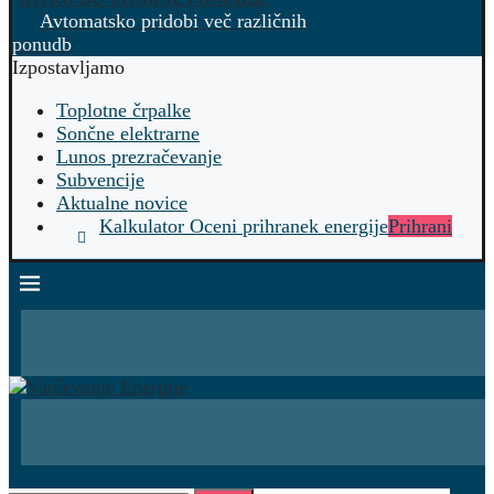
Avtomatsko pridobi več različnih
ponudb
Izpostavljamo
Toplotne črpalke
Sončne elektrarne
Lunos prezračevanje
Subvencije
Aktualne novice
Kalkulator Oceni prihranek energije
Prihrani