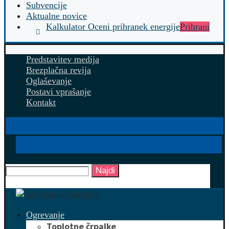
Subvencije
Aktualne novice
Kalkulator Oceni prihranek energije
Prihrani
Predstavitev medija
Brezplačna revija
Oglaševanje
Postavi vprašanje
Kontakt
Najdi
Ogrevanje
Toplotne črpalke