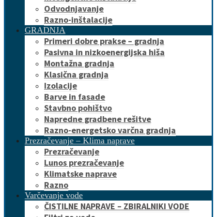
Odvodnjavanje
Razno-inštalacije
GRADNJA
Primeri dobre prakse – gradnja
Pasivna in nizkoenergijska hiša
Montažna gradnja
Klasična gradnja
Izolacije
Barve in fasade
Stavbno pohištvo
Napredne gradbene rešitve
Razno-energetsko varčna gradnja
Prezračevanje – Klima naprave
Prezračevanje
Lunos prezračevanje
Klimatske naprave
Razno
Varčevanje vode
ČISTILNE NAPRAVE – ZBIRALNIKI VODE