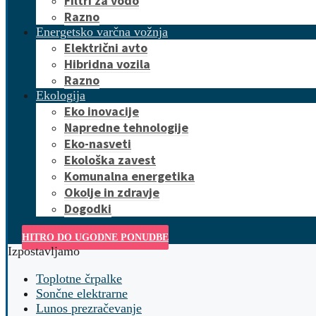
Filtri za vodo
Razno
Energetsko varčna vožnja
Električni avto
Hibridna vozila
Razno
Ekologija
Eko inovacije
Napredne tehnologije
Eko-nasveti
Ekološka zavest
Komunalna energetika
Okolje in zdravje
Dogodki
HITRO DO UGODNE PONUDBE
Izpostavljamo
Toplotne črpalke
Sončne elektrarne
Lunos prezračevanje