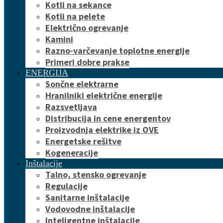
Kotli na sekance
Kotli na pelete
Električno ogrevanje
Kamini
Razno-varčevanje toplotne energije
Primeri dobre prakse
ENERGIJA
Sončne elektrarne
Hranilniki električne energije
Razsvetljava
Distribucija in cene energentov
Proizvodnja elektrike iz OVE
Energetske rešitve
Kogeneracije
Inštalacije
Talno, stensko ogrevanje
Regulacije
Sanitarne inštalacije
Vodovodne inštalacije
Inteligentne inštalacije