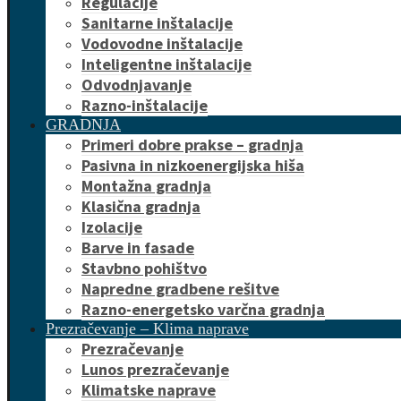
Regulacije
Sanitarne inštalacije
Vodovodne inštalacije
Inteligentne inštalacije
Odvodnjavanje
Razno-inštalacije
GRADNJA
Primeri dobre prakse – gradnja
Pasivna in nizkoenergijska hiša
Montažna gradnja
Klasična gradnja
Izolacije
Barve in fasade
Stavbno pohištvo
Napredne gradbene rešitve
Razno-energetsko varčna gradnja
Prezračevanje – Klima naprave
Prezračevanje
Lunos prezračevanje
Klimatske naprave