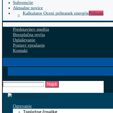
Subvencije
Aktualne novice
Kalkulator Oceni prihranek energije
Prihrani
Predstavitev medija
Brezplačna revija
Oglaševanje
Postavi vprašanje
Kontakt
Najdi
Ogrevanje
Toplotne črpalke