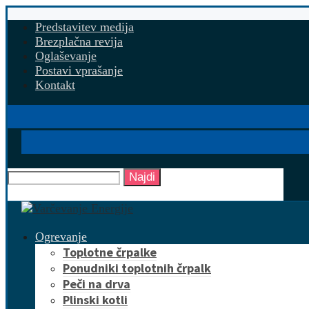
Predstavitev medija
Brezplačna revija
Oglaševanje
Postavi vprašanje
Kontakt
Najdi
Ogrevanje
Toplotne črpalke
Ponudniki toplotnih črpalk
Peči na drva
Plinski kotli