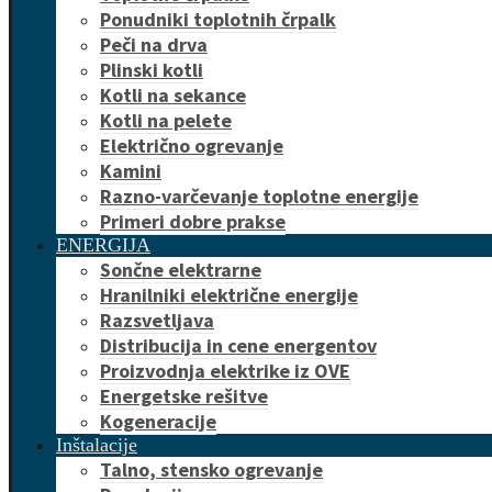
Ponudniki toplotnih črpalk
Peči na drva
Plinski kotli
Kotli na sekance
Kotli na pelete
Električno ogrevanje
Kamini
Razno-varčevanje toplotne energije
Primeri dobre prakse
ENERGIJA
Sončne elektrarne
Hranilniki električne energije
Razsvetljava
Distribucija in cene energentov
Proizvodnja elektrike iz OVE
Energetske rešitve
Kogeneracije
Inštalacije
Talno, stensko ogrevanje