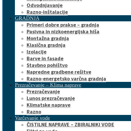
Odvodnjavanje
Razno-inštalacije
GRADNJA
Primeri dobre prakse – gradnja
Pasivna in nizkoenergijska hiša
Montažna gradnja
Klasična gradnja
Izolacije
Barve in fasade
Stavbno pohištvo
Napredne gradbene rešitve
Razno-energetsko varčna gradnja
Prezračevanje – Klima naprave
Prezračevanje
Lunos prezračevanje
Klimatske naprave
Razno
Varčevanje vode
ČISTILNE NAPRAVE – ZBIRALNIKI VODE