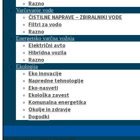
Razno
Varčevanje vode
ČISTILNE NAPRAVE – ZBIRALNIKI VODE
Filtri za vodo
Razno
Energetsko varčna vožnja
Električni avto
Hibridna vozila
Razno
Ekologija
Eko inovacije
Napredne tehnologije
Eko-nasveti
Ekološka zavest
Komunalna energetika
Okolje in zdravje
Dogodki
HITRO DO UGODNE PONUDBE