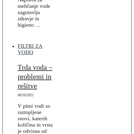
mehčanje vode
zagotavlja
zdravje in
higieno …
FILTRI ZA
VODO
Trda voda –
problemi in
rešitve
08/10/2021
V pitni vodi so
raztopljene
snovi, katerih
količina in vrsta
je odvisna od