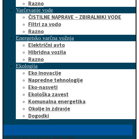
Razno
Varčevanje vode
ČISTILNE NAPRAVE – ZBIRALNIKI VODE
Filtri za vodo
Razno
Energetsko varčna vožnja
Električni avto
Hibridna vozila
Razno
Ekologija
Eko inovacije
Napredne tehnologije
Eko-nasveti
Ekološka zavest
Komunalna energetika
Okolje in zdravje
Dogodki
HITRO DO UGODNE PONUDBE