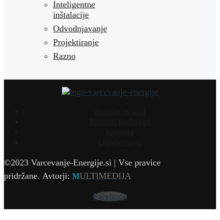
Inteligentne
inštalacije
Odvodnjavanje
Projektiranje
Razno
Splošni pogoji
Varstvo podatkov
Kontakt
Oglaševanje
©2023 Varcevanje-Energije.si | Vse pravice
pridržane.
Avtorji:
ULTIMEDIJA
M
Facebook