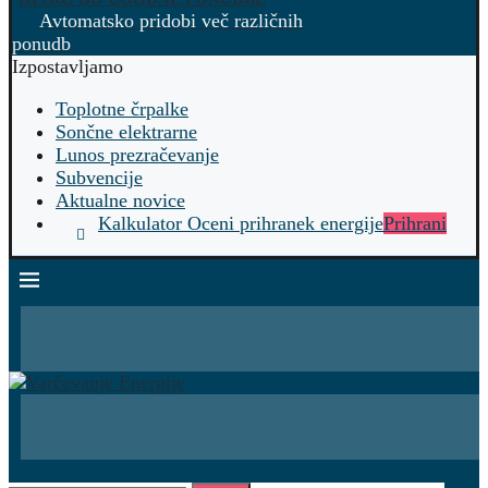
Avtomatsko pridobi več različnih
ponudb
Izpostavljamo
Toplotne črpalke
Sončne elektrarne
Lunos prezračevanje
Subvencije
Aktualne novice
Kalkulator Oceni prihranek energije
Prihrani