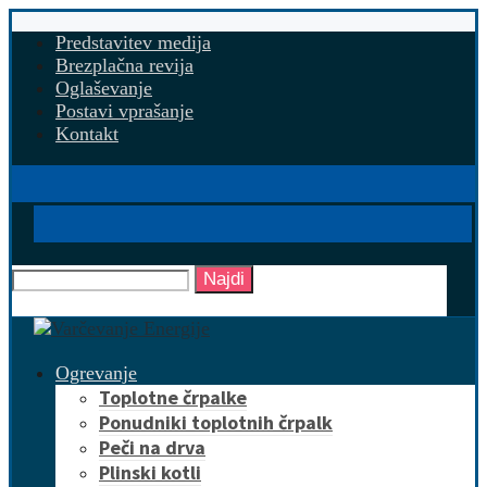
Predstavitev medija
Brezplačna revija
Oglaševanje
Postavi vprašanje
Kontakt
Najdi
Ogrevanje
Toplotne črpalke
Ponudniki toplotnih črpalk
Peči na drva
Plinski kotli