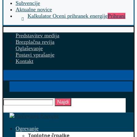
Subvencije
Aktualne novice
Kalkulator Oceni prihranek energije
Prihrani
Predstavitev medija
Brezplačna revija
Oglaševanje
Postavi vprašanje
Kontakt
Najdi
Ogrevanje
Toplotne črpalke