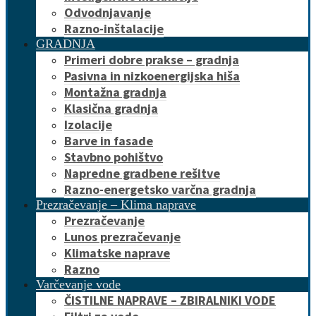
Odvodnjavanje
Razno-inštalacije
GRADNJA
Primeri dobre prakse – gradnja
Pasivna in nizkoenergijska hiša
Montažna gradnja
Klasična gradnja
Izolacije
Barve in fasade
Stavbno pohištvo
Napredne gradbene rešitve
Razno-energetsko varčna gradnja
Prezračevanje – Klima naprave
Prezračevanje
Lunos prezračevanje
Klimatske naprave
Razno
Varčevanje vode
ČISTILNE NAPRAVE – ZBIRALNIKI VODE