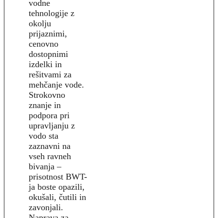
vodne
tehnologije z
okolju
prijaznimi,
cenovno
dostopnimi
izdelki in
rešitvami za
mehčanje vode.
Strokovno
znanje in
podpora pri
upravljanju z
vodo sta
zaznavni na
vseh ravneh
bivanja –
prisotnost BWT-
ja boste opazili,
okušali, čutili in
zavonjali.
Naprava za