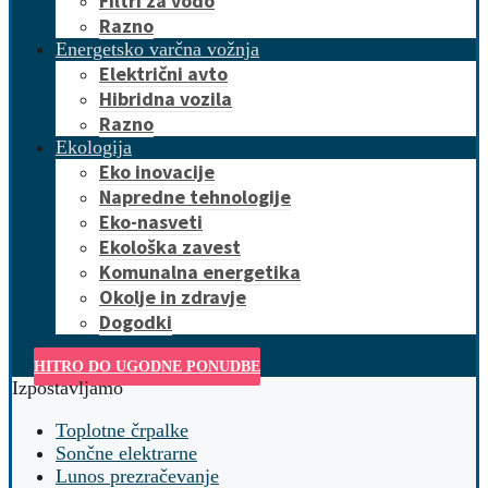
Filtri za vodo
Razno
Energetsko varčna vožnja
Električni avto
Hibridna vozila
Razno
Ekologija
Eko inovacije
Napredne tehnologije
Eko-nasveti
Ekološka zavest
Komunalna energetika
Okolje in zdravje
Dogodki
HITRO DO UGODNE PONUDBE
Izpostavljamo
Toplotne črpalke
Sončne elektrarne
Lunos prezračevanje