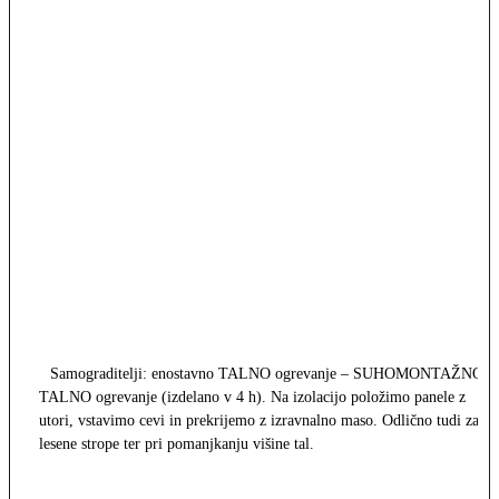
Samograditelji: enostavno TALNO ogrevanje – SUHOMONTAŽNO
TALNO ogrevanje (izdelano v 4 h). Na izolacijo položimo panele z
utori, vstavimo cevi in prekrijemo z izravnalno maso. Odlično tudi za
lesene strope ter pri pomanjkanju višine tal.