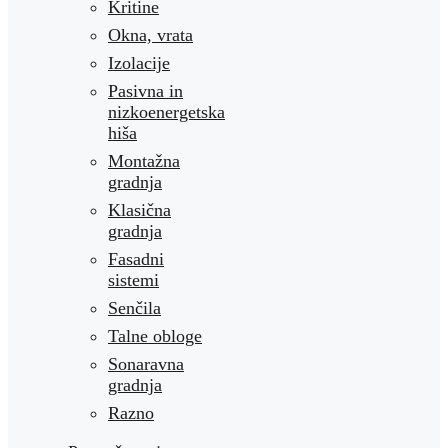
Kritine
Okna, vrata
Izolacije
Pasivna in
nizkoenergetska
hiša
Montažna
gradnja
Klasična
gradnja
Fasadni
sistemi
Senčila
Talne obloge
Sonaravna
gradnja
Razno