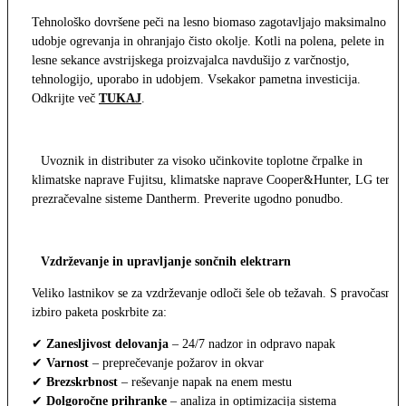
Tehnološko dovršene peči na lesno biomaso zagotavljajo maksimalno
udobje ogrevanja in ohranjajo čisto okolje. Kotli na polena, pelete in
lesne sekance avstrijskega proizvajalca navdušijo z varčnostjo,
tehnologijo, uporabo in udobjem. Vsekakor pametna investicija.
Odkrijte več
TUKAJ
.
Uvoznik in distributer za visoko učinkovite toplotne črpalke in
klimatske naprave Fujitsu, klimatske naprave Cooper&Hunter, LG ter
prezračevalne sisteme Dantherm. Preverite ugodno ponudbo.
Vzdrževanje in upravljanje sončnih elektrarn
Veliko lastnikov se za vzdrževanje odloči šele ob težavah. S pravočasno
izbiro paketa poskrbite za:
✔
Zanesljivost delovanja
– 24/7 nadzor in odpravo napak
✔
Varnost
– preprečevanje požarov in okvar
✔
Brezskrbnost
– reševanje napak na enem mestu
✔
Dolgoročne prihranke
– analiza in optimizacija sistema