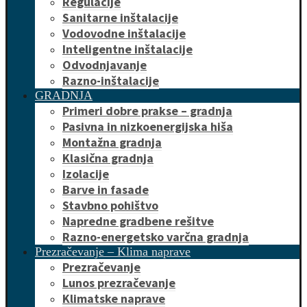
Regulacije
Sanitarne inštalacije
Vodovodne inštalacije
Inteligentne inštalacije
Odvodnjavanje
Razno-inštalacije
GRADNJA
Primeri dobre prakse – gradnja
Pasivna in nizkoenergijska hiša
Montažna gradnja
Klasična gradnja
Izolacije
Barve in fasade
Stavbno pohištvo
Napredne gradbene rešitve
Razno-energetsko varčna gradnja
Prezračevanje – Klima naprave
Prezračevanje
Lunos prezračevanje
Klimatske naprave