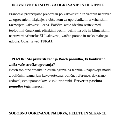
INOVATIVNE REŠITVE ZA OGREVANJE IN HLAJENJE
Francoski proizvajalec prepoznan po kakovostnih in varčnih napravah
za ogrevanje in hlajenje, z občutkom za uporabnika in z vrhunskim
razmerjem kakovost – cena. Poiščite svojo idealno rešitev med
toplotnimi črpalkami, plinskimi pečmi, pečmi na olje in klimatskimi
napravami vrhunske EU kakovosti, varčne porabe in maksimalnega
udobja. Odkrijte več
TUKAJ
.
POZOR: Ste preverili zadnjo Bosch ponudbo, ki konkretno
zniža vaše stroške ogrevanja?
Bosch toplotne črpalke in ostala ogrevalna tehnika – najnovejši modeli
z odličnim razmerjem kakovost/cena, odlične reference, dokazano
zadovoljstvo uporabnikov, visoki prihranki.
Preverite posebno
ponudbo tega meseca!
SODOBNO OGREVANJE NA DRVA, PELETE IN SEKANCE