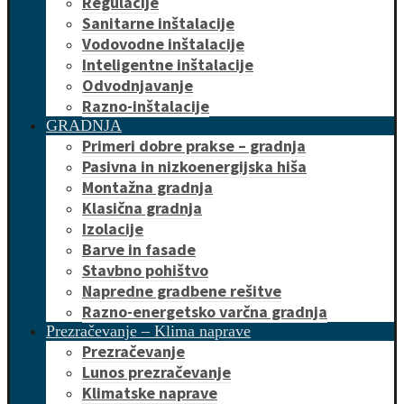
Regulacije
Sanitarne inštalacije
Vodovodne inštalacije
Inteligentne inštalacije
Odvodnjavanje
Razno-inštalacije
GRADNJA
Primeri dobre prakse – gradnja
Pasivna in nizkoenergijska hiša
Montažna gradnja
Klasična gradnja
Izolacije
Barve in fasade
Stavbno pohištvo
Napredne gradbene rešitve
Razno-energetsko varčna gradnja
Prezračevanje – Klima naprave
Prezračevanje
Lunos prezračevanje
Klimatske naprave