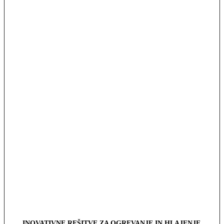
INOVATIVNE REŠITVE ZA OGREVANJE IN HLAJENJE