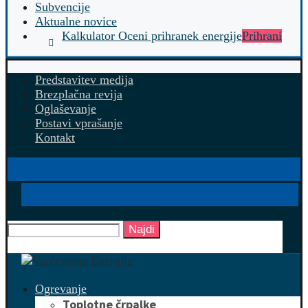
Subvencije
Aktualne novice
Kalkulator Oceni prihranek energije
Prihrani
Predstavitev medija
Brezplačna revija
Oglaševanje
Postavi vprašanje
Kontakt
Najdi
Ogrevanje
Toplotne črpalke