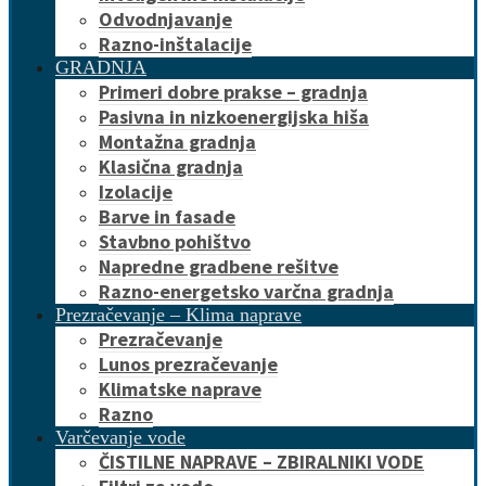
Odvodnjavanje
Razno-inštalacije
GRADNJA
Primeri dobre prakse – gradnja
Pasivna in nizkoenergijska hiša
Montažna gradnja
Klasična gradnja
Izolacije
Barve in fasade
Stavbno pohištvo
Napredne gradbene rešitve
Razno-energetsko varčna gradnja
Prezračevanje – Klima naprave
Prezračevanje
Lunos prezračevanje
Klimatske naprave
Razno
Varčevanje vode
ČISTILNE NAPRAVE – ZBIRALNIKI VODE