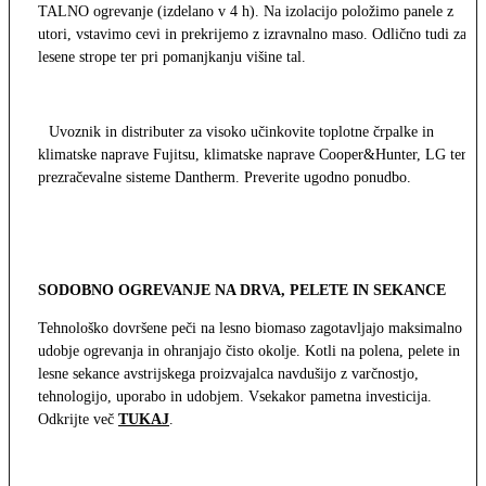
TALNO ogrevanje (izdelano v 4 h). Na izolacijo položimo panele z
utori, vstavimo cevi in prekrijemo z izravnalno maso. Odlično tudi za
lesene strope ter pri pomanjkanju višine tal.
Uvoznik in distributer za visoko učinkovite toplotne črpalke in
klimatske naprave Fujitsu, klimatske naprave Cooper&Hunter, LG ter
prezračevalne sisteme Dantherm. Preverite ugodno ponudbo.
SODOBNO OGREVANJE NA DRVA, PELETE IN SEKANCE
Tehnološko dovršene peči na lesno biomaso zagotavljajo maksimalno
udobje ogrevanja in ohranjajo čisto okolje. Kotli na polena, pelete in
lesne sekance avstrijskega proizvajalca navdušijo z varčnostjo,
tehnologijo, uporabo in udobjem. Vsekakor pametna investicija.
Odkrijte več
TUKAJ
.