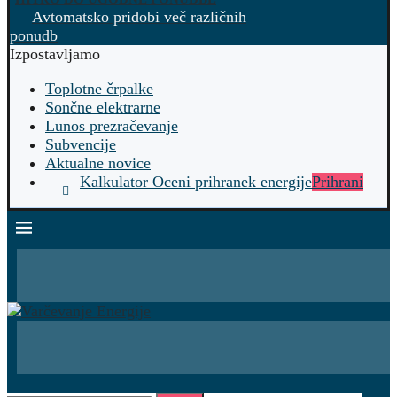
Avtomatsko pridobi več različnih
ponudb
Izpostavljamo
Toplotne črpalke
Sončne elektrarne
Lunos prezračevanje
Subvencije
Aktualne novice
Kalkulator Oceni prihranek energije
Prihrani