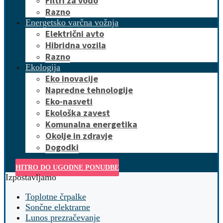
Filtri za vodo
Razno
Energetsko varčna vožnja
Električni avto
Hibridna vozila
Razno
Ekologija
Eko inovacije
Napredne tehnologije
Eko-nasveti
Ekološka zavest
Komunalna energetika
Okolje in zdravje
Dogodki
HITRO DO UGODNE PONUDBE
Izpostavljamo
Toplotne črpalke
Sončne elektrarne
Lunos prezračevanje