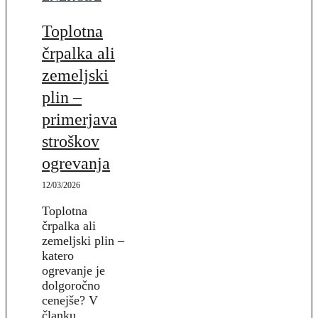
Toplotna
črpalka ali
zemeljski
plin –
primerjava
stroškov
ogrevanja
12/03/2026
Toplotna
črpalka ali
zemeljski plin –
katero
ogrevanje je
dolgoročno
cenejše? V
članku