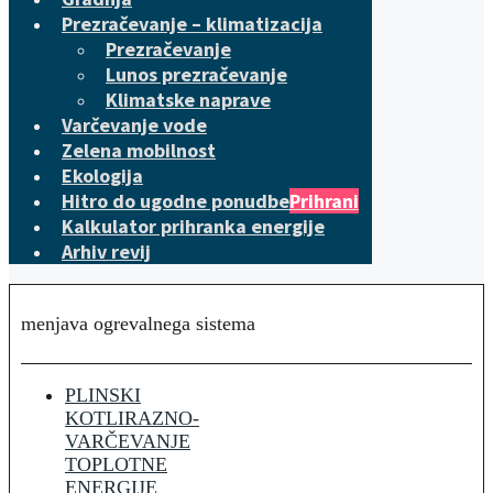
Prezračevanje – klimatizacija
Prezračevanje
Lunos prezračevanje
Klimatske naprave
Varčevanje vode
Zelena mobilnost
Ekologija
Hitro do ugodne ponudbe
Prihrani
Kalkulator prihranka energije
Arhiv revij
menjava ogrevalnega sistema
PLINSKI
KOTLI
RAZNO-
VARČEVANJE
TOPLOTNE
ENERGIJE