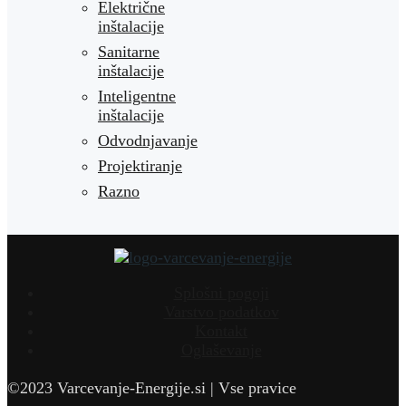
Električne
inštalacije
Sanitarne
inštalacije
Inteligentne
inštalacije
Odvodnjavanje
Projektiranje
Razno
Splošni pogoji
Varstvo podatkov
Kontakt
Oglaševanje
©2023 Varcevanje-Energije.si | Vse pravice