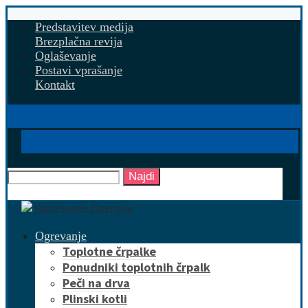
Predstavitev medija
Brezplačna revija
Oglaševanje
Postavi vprašanje
Kontakt
Najdi
Ogrevanje
Toplotne črpalke
Ponudniki toplotnih črpalk
Peči na drva
Plinski kotli