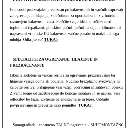
Francoski proizvajalec prepoznan po kakovostnih in varčnih napravah
za ogrevanje in hlajenje, z občutkom za uporabnika in z vrhunskim
razmerjem kakovost – cena. Poiščite svojo idealno rešitev med
toplotnimi črpalkami, plinskimi pečmi, pečmi na olje in klimatskimi
napravami vrhunske EU kakovosti, varčne porabe in maksimalnega
udobja. Odkrijte več
TUKAJ
.
SPECIALISTI ZA OGREVANJE, HLAJENJE IN
PREZRAČEVANJE
Izberite sodobne in varčne rešitve za ogrevanje, prezračevanje ter
hlajenje vašega doma ali podjetja. Nudimo brezplačno svetovanje in
celovite rešitve, prilagojene vaši viziji, proračunu in zahtevam objekta.
Z vami bomo od začetne ideje do končne montaže in še naprej. Vaša
odločitev bo lažja, življenje pa enostavnejše in lepše. Oddajte
povpraševanje in preverite našo ponudbo
TUKAJ
.
Samograditelji: enostavno TALNO ogrevanje – SUHOMONTAŽNO