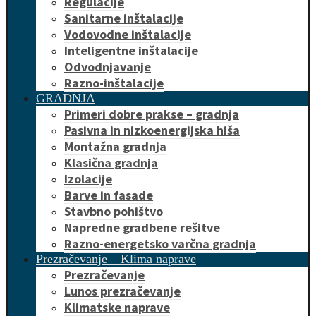
Regulacije
Sanitarne inštalacije
Vodovodne inštalacije
Inteligentne inštalacije
Odvodnjavanje
Razno-inštalacije
GRADNJA
Primeri dobre prakse – gradnja
Pasivna in nizkoenergijska hiša
Montažna gradnja
Klasična gradnja
Izolacije
Barve in fasade
Stavbno pohištvo
Napredne gradbene rešitve
Razno-energetsko varčna gradnja
Prezračevanje – Klima naprave
Prezračevanje
Lunos prezračevanje
Klimatske naprave