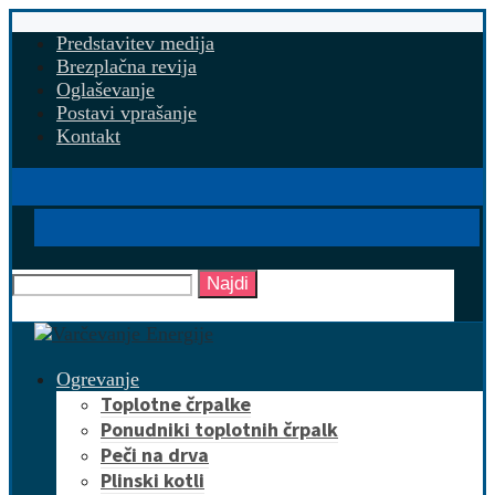
Predstavitev medija
Brezplačna revija
Oglaševanje
Postavi vprašanje
Kontakt
Najdi
Ogrevanje
Toplotne črpalke
Ponudniki toplotnih črpalk
Peči na drva
Plinski kotli