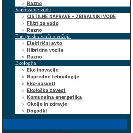
Razno
Varčevanje vode
ČISTILNE NAPRAVE – ZBIRALNIKI VODE
Filtri za vodo
Razno
Energetsko varčna vožnja
Električni avto
Hibridna vozila
Razno
Ekologija
Eko inovacije
Napredne tehnologije
Eko-nasveti
Ekološka zavest
Komunalna energetika
Okolje in zdravje
Dogodki
HITRO DO UGODNE PONUDBE