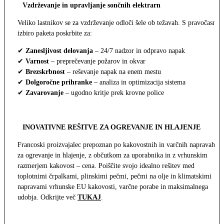
Vzdrževanje in upravljanje sončnih elektrarn
Veliko lastnikov se za vzdrževanje odloči šele ob težavah. S pravočasno
izbiro paketa poskrbite za:
✔
Zanesljivost delovanja
– 24/7 nadzor in odpravo napak
✔
Varnost
– preprečevanje požarov in okvar
✔
Brezskrbnost
– reševanje napak na enem mestu
✔
Dolgoročne prihranke
– analiza in optimizacija sistema
✔
Zavarovanje
– ugodno kritje prek krovne police
INOVATIVNE REŠITVE ZA OGREVANJE IN HLAJENJE
Francoski proizvajalec prepoznan po kakovostnih in varčnih napravah
za ogrevanje in hlajenje, z občutkom za uporabnika in z vrhunskim
razmerjem kakovost – cena. Poiščite svojo idealno rešitev med
toplotnimi črpalkami, plinskimi pečmi, pečmi na olje in klimatskimi
napravami vrhunske EU kakovosti, varčne porabe in maksimalnega
udobja. Odkrijte več
TUKAJ
.