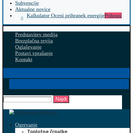
Subvencije
Aktualne novice
Kalkulator Oceni prihranek energije
Prihrani
Predstavitev medija
Brezplačna revija
Oglaševanje
Postavi vprašanje
Kontakt
Najdi
Ogrevanje
Toplotne črpalke