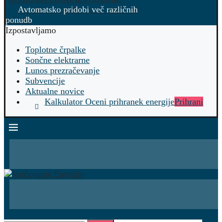
Avtomatsko pridobi več različnih
ponudb
Izpostavljamo
Toplotne črpalke
Sončne elektrarne
Lunos prezračevanje
Subvencije
Aktualne novice
Kalkulator Oceni prihranek energije
Prihrani