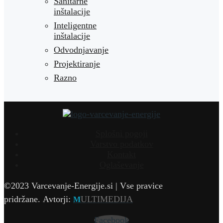
Sanitarne
inštalacije
Inteligentne
inštalacije
Odvodnjavanje
Projektiranje
Razno
Splošni pogoji
Varstvo podatkov
Kontakt
Oglaševanje
©2023 Varcevanje-Energije.si | Vse pravice
pridržane.
Avtorji:
ULTIMEDIJA
M
Facebook