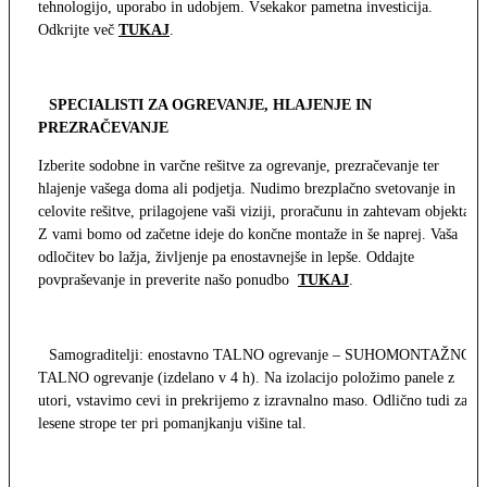
tehnologijo, uporabo in udobjem. Vsekakor pametna investicija.
Odkrijte več
TUKAJ
.
SPECIALISTI ZA OGREVANJE, HLAJENJE IN
PREZRAČEVANJE
Izberite sodobne in varčne rešitve za ogrevanje, prezračevanje ter
hlajenje vašega doma ali podjetja. Nudimo brezplačno svetovanje in
celovite rešitve, prilagojene vaši viziji, proračunu in zahtevam objekta.
Z vami bomo od začetne ideje do končne montaže in še naprej. Vaša
odločitev bo lažja, življenje pa enostavnejše in lepše. Oddajte
povpraševanje in preverite našo ponudbo
TUKAJ
.
Samograditelji: enostavno TALNO ogrevanje – SUHOMONTAŽNO
TALNO ogrevanje (izdelano v 4 h). Na izolacijo položimo panele z
utori, vstavimo cevi in prekrijemo z izravnalno maso. Odlično tudi za
lesene strope ter pri pomanjkanju višine tal.