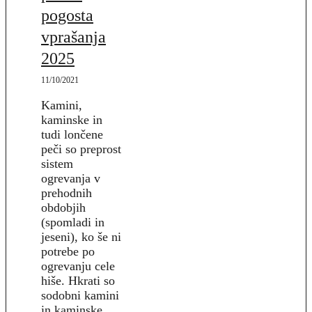
pogosta
vprašanja
2025
11/10/2021
Kamini,
kaminske in
tudi lončene
peči so preprost
sistem
ogrevanja v
prehodnih
obdobjih
(spomladi in
jeseni), ko še ni
potrebe po
ogrevanju cele
hiše. Hkrati so
sodobni kamini
in kaminske