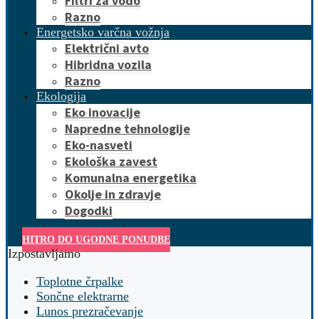
Filtri za vodo
Razno
Energetsko varčna vožnja
Električni avto
Hibridna vozila
Razno
Ekologija
Eko inovacije
Napredne tehnologije
Eko-nasveti
Ekološka zavest
Komunalna energetika
Okolje in zdravje
Dogodki
HITRO DO UGODNE PONUDBE
Izpostavljamo
Toplotne črpalke
Sončne elektrarne
Lunos prezračevanje