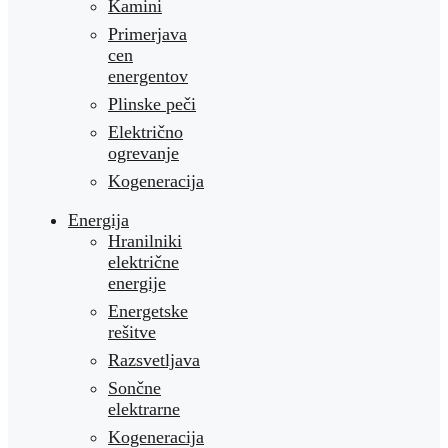
Kamini
Primerjava
cen
energentov
Plinske peči
Električno
ogrevanje
Kogeneracija
Energija
Hranilniki
električne
energije
Energetske
rešitve
Razsvetljava
Sončne
elektrarne
Kogeneracija