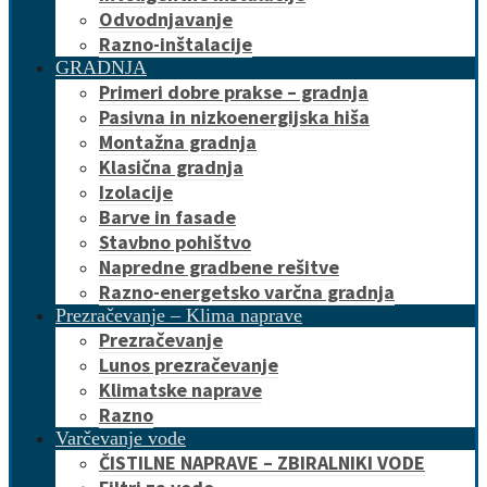
Odvodnjavanje
Razno-inštalacije
GRADNJA
Primeri dobre prakse – gradnja
Pasivna in nizkoenergijska hiša
Montažna gradnja
Klasična gradnja
Izolacije
Barve in fasade
Stavbno pohištvo
Napredne gradbene rešitve
Razno-energetsko varčna gradnja
Prezračevanje – Klima naprave
Prezračevanje
Lunos prezračevanje
Klimatske naprave
Razno
Varčevanje vode
ČISTILNE NAPRAVE – ZBIRALNIKI VODE