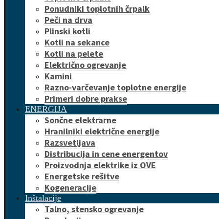
Ponudniki toplotnih črpalk
Peči na drva
Plinski kotli
Kotli na sekance
Kotli na pelete
Električno ogrevanje
Kamini
Razno-varčevanje toplotne energije
Primeri dobre prakse
ENERGIJA
Sončne elektrarne
Hranilniki električne energije
Razsvetljava
Distribucija in cene energentov
Proizvodnja elektrike iz OVE
Energetske rešitve
Kogeneracije
Inštalacije
Talno, stensko ogrevanje