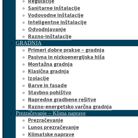
Regulacije
Sanitarne inštalacije
Vodovodne inštalacije
Inteligentne inštalacije
Odvodnjavanje
Razno-inštalacije
GRADNJA
Primeri dobre prakse – gradnja
Pasivna in nizkoenergijska hiša
Montažna gradnja
Klasična gradnja
Izolacije
Barve in fasade
Stavbno pohištvo
Napredne gradbene rešitve
Razno-energetsko varčna gradnja
Prezračevanje – Klima naprave
Prezračevanje
Lunos prezračevanje
Klimatske naprave