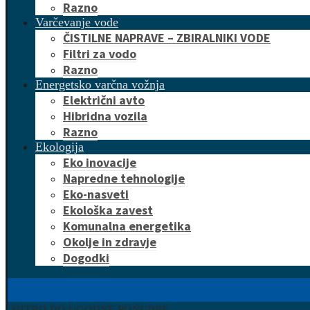
Razno
Varčevanje vode
ČISTILNE NAPRAVE – ZBIRALNIKI VODE
Filtri za vodo
Razno
Energetsko varčna vožnja
Električni avto
Hibridna vozila
Razno
Ekologija
Eko inovacije
Napredne tehnologije
Eko-nasveti
Ekološka zavest
Komunalna energetika
Okolje in zdravje
Dogodki
HITRO DO UGODNE PONUDBE