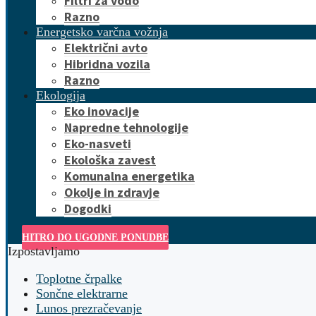
Filtri za vodo
Razno
Energetsko varčna vožnja
Električni avto
Hibridna vozila
Razno
Ekologija
Eko inovacije
Napredne tehnologije
Eko-nasveti
Ekološka zavest
Komunalna energetika
Okolje in zdravje
Dogodki
HITRO DO UGODNE PONUDBE
Izpostavljamo
Toplotne črpalke
Sončne elektrarne
Lunos prezračevanje