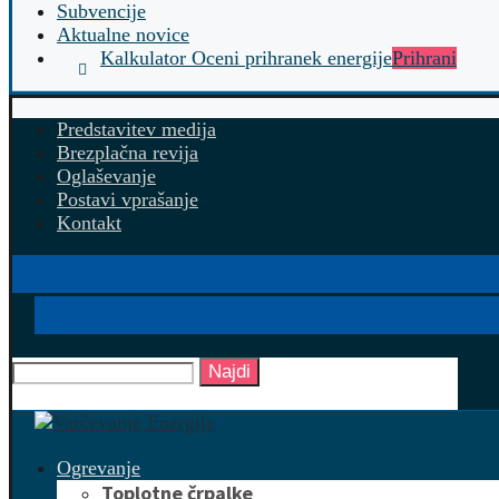
Subvencije
Aktualne novice
Kalkulator Oceni prihranek energije
Prihrani
Predstavitev medija
Brezplačna revija
Oglaševanje
Postavi vprašanje
Kontakt
Najdi
Ogrevanje
Toplotne črpalke