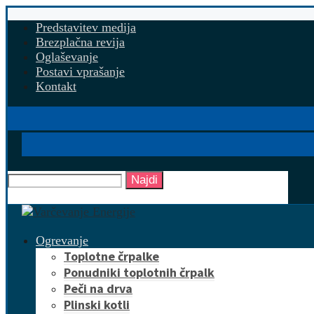
Predstavitev medija
Brezplačna revija
Oglaševanje
Postavi vprašanje
Kontakt
Najdi
Ogrevanje
Toplotne črpalke
Ponudniki toplotnih črpalk
Peči na drva
Plinski kotli