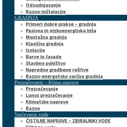
Odvodnjavanje
Razno-inštalacije
GRADNJA
Primeri dobre prakse – gradnja
Pasivna in nizkoenergijska hiša
Montažna gradnja
Klasična gradnja
Izolacije
Barve in fasade
Stavbno pohištvo
Napredne gradbene rešitve
Razno-energetsko varčna gradnja
Prezračevanje – Klima naprave
Prezračevanje
Lunos prezračevanje
Klimatske naprave
Razno
Varčevanje vode
ČISTILNE NAPRAVE – ZBIRALNIKI VODE