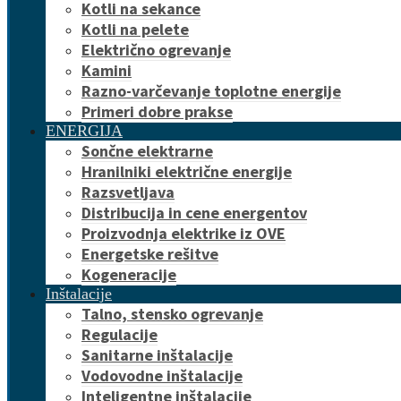
Kotli na sekance
Kotli na pelete
Električno ogrevanje
Kamini
Razno-varčevanje toplotne energije
Primeri dobre prakse
ENERGIJA
Sončne elektrarne
Hranilniki električne energije
Razsvetljava
Distribucija in cene energentov
Proizvodnja elektrike iz OVE
Energetske rešitve
Kogeneracije
Inštalacije
Talno, stensko ogrevanje
Regulacije
Sanitarne inštalacije
Vodovodne inštalacije
Inteligentne inštalacije