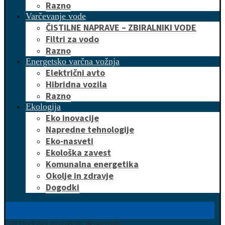
Razno
Varčevanje vode
ČISTILNE NAPRAVE – ZBIRALNIKI VODE
Filtri za vodo
Razno
Energetsko varčna vožnja
Električni avto
Hibridna vozila
Razno
Ekologija
Eko inovacije
Napredne tehnologije
Eko-nasveti
Ekološka zavest
Komunalna energetika
Okolje in zdravje
Dogodki
HITRO DO UGODNE PONUDBE