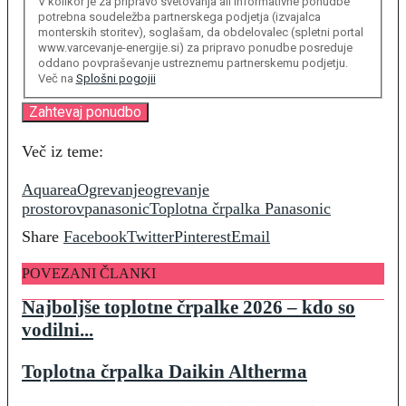
V kolikor je za pripravo svetovanja ali informativne ponudbe
potrebna soudeležba partnerskega podjetja (izvajalca
monterskih storitev), soglašam, da obdelovalec (spletni portal
www.varcevanje-energije.si) za pripravo ponudbe posreduje
oddano povpraševanje ustreznemu partnerskemu podjetju.
Več na
Splošni pogojii
Več iz teme:
Aquarea
Ogrevanje
ogrevanje
prostorov
panasonic
Toplotna črpalka Panasonic
Share
Facebook
Twitter
Pinterest
Email
POVEZANI ČLANKI
Najboljše toplotne črpalke 2026 – kdo so
vodilni...
Toplotna črpalka Daikin Altherma