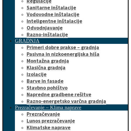
Regulacije
Sanitarne inštalacije
Vodovodne inštalacije
Inteligentne inštalacije
Odvodnjavanje
Razno-inštalacije
GRADNJA
Primeri dobre prakse – gradnja
Pasivna in nizkoenergijska hiša
Montažna gradnja
Klasična gradnja
Izolacije
Barve in fasade
Stavbno pohištvo
Napredne gradbene rešitve
Razno-energetsko varčna gradnja
Prezračevanje – Klima naprave
Prezračevanje
Lunos prezračevanje
Klimatske naprave