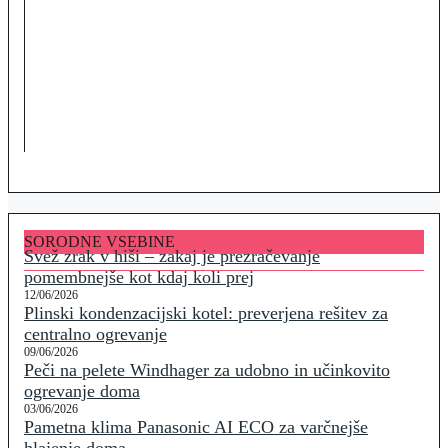
SORODNE VSEBINE
Svež zrak v hiši – zakaj je prezračevanje
pomembnejše kot kdaj koli prej
12/06/2026
Plinski kondenzacijski kotel: preverjena rešitev za
centralno ogrevanje
09/06/2026
Peči na pelete Windhager za udobno in učinkovito
ogrevanje doma
03/06/2026
Pametna klima Panasonic AI ECO za varčnejše