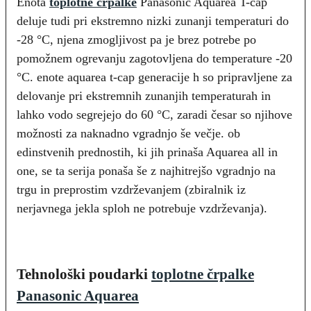
Enota
toplotne črpalke
Panasonic Aquarea T-cap
deluje tudi pri ekstremno nizki zunanji temperaturi do
-28 °C, njena zmogljivost pa je brez potrebe po
pomožnem ogrevanju zagotovljena do temperature -20
°C. enote aquarea t-cap generacije h so pripravljene za
delovanje pri ekstremnih zunanjih temperaturah in
lahko vodo segrejejo do 60 °C, zaradi česar so njihove
možnosti za naknadno vgradnjo še večje. ob
edinstvenih prednostih, ki jih prinaša Aquarea all in
one, se ta serija ponaša še z najhitrejšo vgradnjo na
trgu in preprostim vzdrževanjem (zbiralnik iz
nerjavnega jekla sploh ne potrebuje vzdrževanja).
Tehnološki poudarki
toplotne črpalke
Panasonic Aquarea