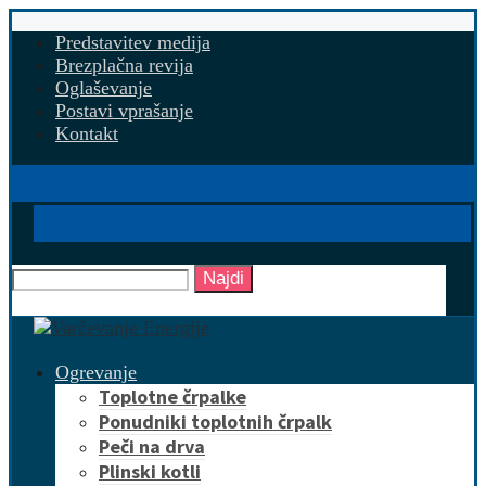
Predstavitev medija
Brezplačna revija
Oglaševanje
Postavi vprašanje
Kontakt
Najdi
Ogrevanje
Toplotne črpalke
Ponudniki toplotnih črpalk
Peči na drva
Plinski kotli