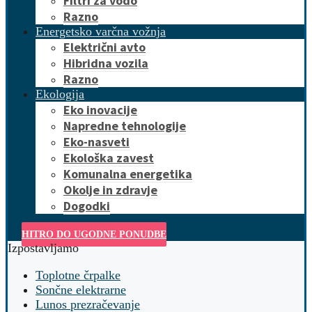
Filtri za vodo
Razno
Energetsko varčna vožnja
Električni avto
Hibridna vozila
Razno
Ekologija
Eko inovacije
Napredne tehnologije
Eko-nasveti
Ekološka zavest
Komunalna energetika
Okolje in zdravje
Dogodki
HITRO DO UGODNE PONUDBE
Izpostavljamo
Toplotne črpalke
Sončne elektrarne
Lunos prezračevanje