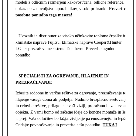
modeli z odličnim razmerjem kakovost/cena, odlične reference,
dokazano zadovoljstvo uporabnikov, visoki prihranki.
Preverite
posebno ponudbo tega meseca!
Uvoznik in distributer za visoko učinkovite toplotne črpalke in
klimatske naprave Fujitsu, klimatske naprave Cooper&Hunter,
LG ter prezračevalne sisteme Dantherm. Preverite ugodno
ponudbo.
SPECIALISTI ZA OGREVANJE, HLAJENJE IN
PREZRAČEVANJE
Izberite sodobne in varčne rešitve za ogrevanje, prezračevanje ter
hlajenje vašega doma ali podjetja. Nudimo brezplačno svetovanje
in celovite rešitve, prilagojene vaši viziji, proračunu in zahtevam
objekta. Z vami bomo od začetne ideje do končne montaže in še
naprej. Vaša odločitev bo lažja, življenje pa enostavnejše in lepše.
Oddajte povpraševanje in preverite našo ponudbo
TUKAJ
.