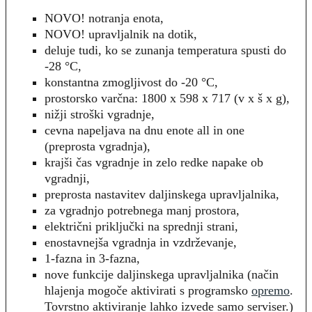
NOVO! notranja enota,
NOVO! upravljalnik na dotik,
deluje tudi, ko se zunanja temperatura spusti do
-28 °C,
konstantna zmogljivost do -20 °C,
prostorsko varčna: 1800 x 598 x 717 (v x š x g),
nižji stroški vgradnje,
cevna napeljava na dnu enote all in one
(preprosta vgradnja),
krajši čas vgradnje in zelo redke napake ob
vgradnji,
preprosta nastavitev daljinskega upravljalnika,
za vgradnjo potrebnega manj prostora,
električni priključki na sprednji strani,
enostavnejša vgradnja in vzdrževanje,
1-fazna in 3-fazna,
nove funkcije daljinskega upravljalnika (način
hlajenja mogoče aktivirati s programsko
opremo
.
Tovrstno aktiviranje lahko izvede samo serviser.)