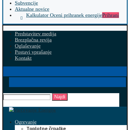
Subvencije
Aktualne novice
Kalkulator Oceni prihranek energije
Prihrani
Predstavitev medija
Brezplačna revija
Oglaševanje
Postavi vprašanje
Kontakt
Najdi
Ogrevanje
Toplotne črpalke