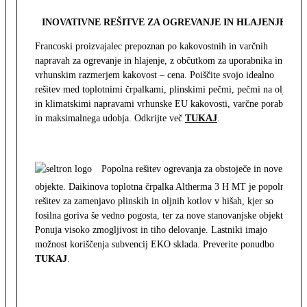
INOVATIVNE REŠITVE ZA OGREVANJE IN HLAJENJE
Francoski proizvajalec prepoznan po kakovostnih in varčnih
napravah za ogrevanje in hlajenje, z občutkom za uporabnika in z
vrhunskim razmerjem kakovost – cena. Poiščite svojo idealno
rešitev med toplotnimi črpalkami, plinskimi pečmi, pečmi na olje
in klimatskimi napravami vrhunske EU kakovosti, varčne porabe
in maksimalnega udobja. Odkrijte več
TUKAJ
.
Popolna rešitev ogrevanja za obstoječe in nove
objekte. Daikinova toplotna črpalka Altherma 3 H MT je popolna
rešitev za zamenjavo plinskih in oljnih kotlov v hišah, kjer so
fosilna goriva še vedno pogosta, ter za nove stanovanjske objekte.
Ponuja visoko zmogljivost in tiho delovanje. Lastniki imajo
možnost koriščenja subvencij EKO sklada. Preverite ponudbo
TUKAJ
.