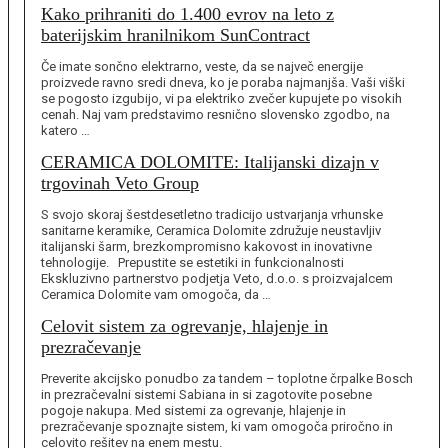
Kako prihraniti do 1.400 evrov na leto z
baterijskim hranilnikom SunContract
Če imate sončno elektrarno, veste, da se največ energije
proizvede ravno sredi dneva, ko je poraba najmanjša. Vaši viški
se pogosto izgubijo, vi pa elektriko zvečer kupujete po visokih
cenah. Naj vam predstavimo resnično slovensko zgodbo, na
katero …
CERAMICA DOLOMITE: Italijanski dizajn v
trgovinah Veto Group
S svojo skoraj šestdesetletno tradicijo ustvarjanja vrhunske
sanitarne keramike, Ceramica Dolomite združuje neustavljiv
italijanski šarm, brezkompromisno kakovost in inovativne
tehnologije. Prepustite se estetiki in funkcionalnosti
Ekskluzivno partnerstvo podjetja Veto, d.o.o. s proizvajalcem
Ceramica Dolomite vam omogoča, da …
Celovit sistem za ogrevanje, hlajenje in
prezračevanje
Preverite akcijsko ponudbo za tandem – toplotne črpalke Bosch
in prezračevalni sistemi Sabiana in si zagotovite posebne
pogoje nakupa. Med sistemi za ogrevanje, hlajenje in
prezračevanje spoznajte sistem, ki vam omogoča priročno in
celovito rešitev na enem mestu.