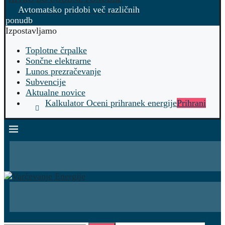
Avtomatsko pridobi več različnih
ponudb
Izpostavljamo
Toplotne črpalke
Sončne elektrarne
Lunos prezračevanje
Subvencije
Aktualne novice
Kalkulator Oceni prihranek energije
Prihrani