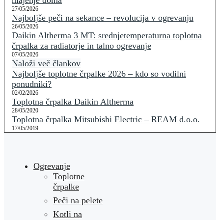
hlajenje doma
27/05/2026
Najboljše peči na sekance – revolucija v ogrevanju
26/05/2026
Daikin Altherma 3 MT: srednjetemperaturna toplotna
črpalka za radiatorje in talno ogrevanje
07/05/2026
Naloži več člankov
Najboljše toplotne črpalke 2026 – kdo so vodilni
ponudniki?
02/02/2026
Toplotna črpalka Daikin Altherma
28/05/2020
Toplotna črpalka Mitsubishi Electric – REAM d.o.o.
17/05/2019
Ogrevanje
Toplotne
črpalke
Peči na pelete
Kotli na