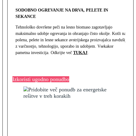
SODOBNO OGREVANJE NA DRVA, PELETE IN
SEKANCE
Tehnološko dovršene peči na lesno biomaso zagotavljajo
maksimalno udobje ogrevanja in ohranjajo čisto okolje. Kotli na
polena, pelete in lesne sekance avstrijskega proizvajalca navdušijo
z varčnostjo, tehnologijo, uporabo in udobjem. Vsekakor
pametna investicija. Odkrijte več
TUKAJ
.
Izkoristi ugodno ponudbo