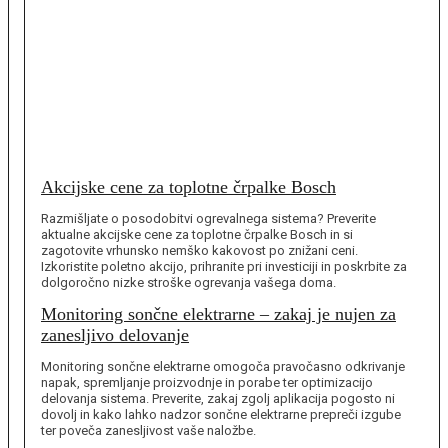
Akcijske cene za toplotne črpalke Bosch
Razmišljate o posodobitvi ogrevalnega sistema? Preverite
aktualne akcijske cene za toplotne črpalke Bosch in si
zagotovite vrhunsko nemško kakovost po znižani ceni.
Izkoristite poletno akcijo, prihranite pri investiciji in poskrbite za
dolgoročno nizke stroške ogrevanja vašega doma.
Monitoring sončne elektrarne – zakaj je nujen za
zanesljivo delovanje
Monitoring sončne elektrarne omogoča pravočasno odkrivanje
napak, spremljanje proizvodnje in porabe ter optimizacijo
delovanja sistema. Preverite, zakaj zgolj aplikacija pogosto ni
dovolj in kako lahko nadzor sončne elektrarne prepreči izgube
ter poveča zanesljivost vaše naložbe.