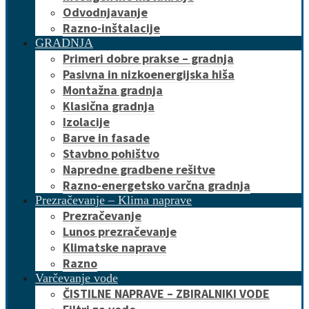
Odvodnjavanje
Razno-inštalacije
GRADNJA
Primeri dobre prakse – gradnja
Pasivna in nizkoenergijska hiša
Montažna gradnja
Klasična gradnja
Izolacije
Barve in fasade
Stavbno pohištvo
Napredne gradbene rešitve
Razno-energetsko varčna gradnja
Prezračevanje – Klima naprave
Prezračevanje
Lunos prezračevanje
Klimatske naprave
Razno
Varčevanje vode
ČISTILNE NAPRAVE – ZBIRALNIKI VODE