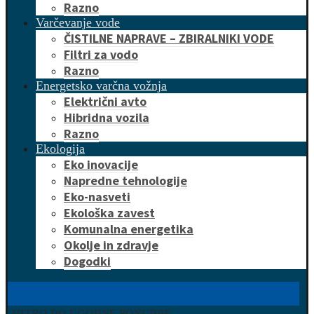
Razno
Varčevanje vode
ČISTILNE NAPRAVE – ZBIRALNIKI VODE
Filtri za vodo
Razno
Energetsko varčna vožnja
Električni avto
Hibridna vozila
Razno
Ekologija
Eko inovacije
Napredne tehnologije
Eko-nasveti
Ekološka zavest
Komunalna energetika
Okolje in zdravje
Dogodki
HITRO DO UGODNE PONUDBE