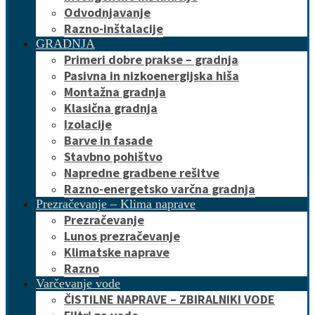
Odvodnjavanje
Razno-inštalacije
GRADNJA
Primeri dobre prakse – gradnja
Pasivna in nizkoenergijska hiša
Montažna gradnja
Klasična gradnja
Izolacije
Barve in fasade
Stavbno pohištvo
Napredne gradbene rešitve
Razno-energetsko varčna gradnja
Prezračevanje – Klima naprave
Prezračevanje
Lunos prezračevanje
Klimatske naprave
Razno
Varčevanje vode
ČISTILNE NAPRAVE – ZBIRALNIKI VODE