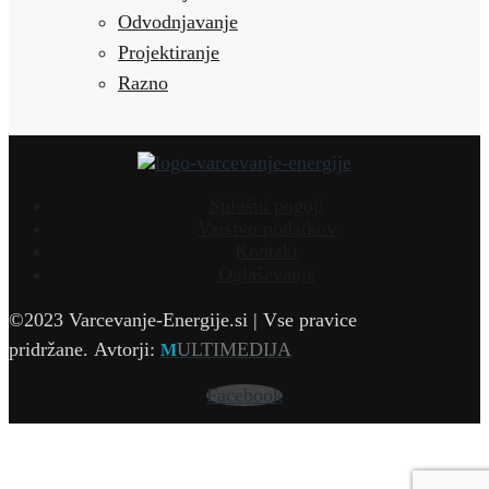
Odvodnjavanje
Projektiranje
Razno
Splošni pogoji
Varstvo podatkov
Kontakt
Oglaševanje
©2023 Varcevanje-Energije.si | Vse pravice
pridržane.
Avtorji:
ULTIMEDIJA
M
Facebook