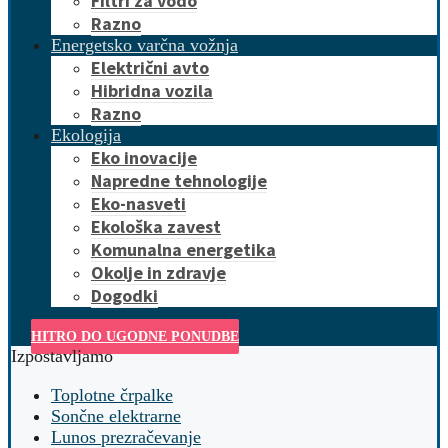
Filtri za vodo
Razno
Energetsko varčna vožnja
Električni avto
Hibridna vozila
Razno
Ekologija
Eko inovacije
Napredne tehnologije
Eko-nasveti
Ekološka zavest
Komunalna energetika
Okolje in zdravje
Dogodki
HITRO DO UGODNE PONUDBE
Izpostavljamo
Toplotne črpalke
Sončne elektrarne
Lunos prezračevanje