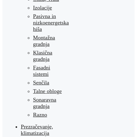
Izolacije
Pasivna in
nizkoenergetska
hiša
Montažna
gradnja
Klasična
gradnja
Fasadni
sistemi
Senčila
Talne obloge
Sonaravna
gradnja
Razno
Prezračevanje,
klimatizacija