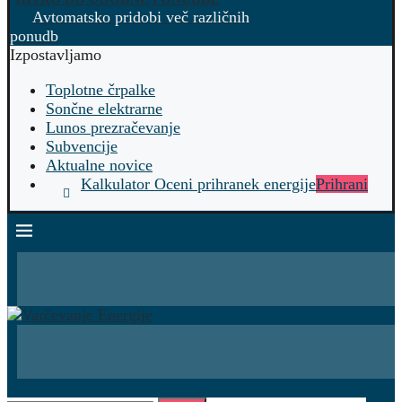
Avtomatsko pridobi več različnih
ponudb
Izpostavljamo
Toplotne črpalke
Sončne elektrarne
Lunos prezračevanje
Subvencije
Aktualne novice
Kalkulator Oceni prihranek energije
Prihrani