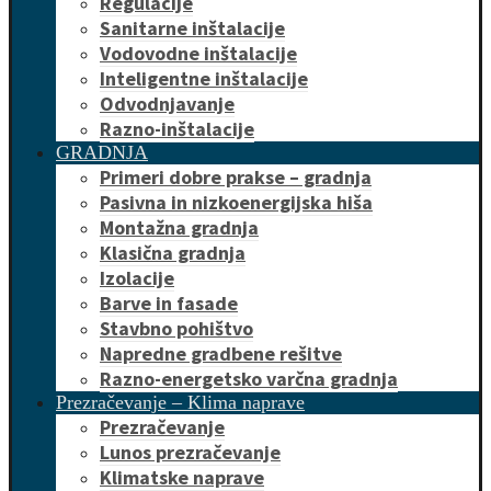
Regulacije
Sanitarne inštalacije
Vodovodne inštalacije
Inteligentne inštalacije
Odvodnjavanje
Razno-inštalacije
GRADNJA
Primeri dobre prakse – gradnja
Pasivna in nizkoenergijska hiša
Montažna gradnja
Klasična gradnja
Izolacije
Barve in fasade
Stavbno pohištvo
Napredne gradbene rešitve
Razno-energetsko varčna gradnja
Prezračevanje – Klima naprave
Prezračevanje
Lunos prezračevanje
Klimatske naprave