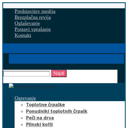
Predstavitev medija
Brezplačna revija
Oglaševanje
Postavi vprašanje
Kontakt
Najdi
Ogrevanje
Toplotne črpalke
Ponudniki toplotnih črpalk
Peči na drva
Plinski kotli