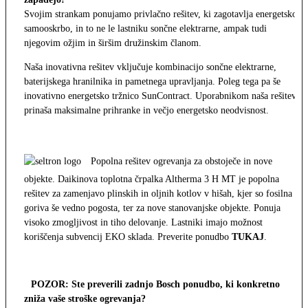
Svojim strankam ponujamo privlačno rešitev, ki zagotavlja energetsko
samooskrbo, in to ne le lastniku sončne elektrarne, ampak tudi
njegovim ožjim in širšim družinskim članom.
Naša inovativna rešitev vključuje kombinacijo sončne elektrarne,
baterijskega hranilnika in pametnega upravljanja. Poleg tega pa še
inovativno energetsko tržnico SunContract. Uporabnikom naša rešitev
prinaša maksimalne prihranke in večjo energetsko neodvisnost.
Popolna rešitev ogrevanja za obstoječe in nove
objekte. Daikinova toplotna črpalka Altherma 3 H MT je popolna
rešitev za zamenjavo plinskih in oljnih kotlov v hišah, kjer so fosilna
goriva še vedno pogosta, ter za nove stanovanjske objekte. Ponuja
visoko zmogljivost in tiho delovanje. Lastniki imajo možnost
koriščenja subvencij EKO sklada. Preverite ponudbo
TUKAJ
.
POZOR: Ste preverili zadnjo Bosch ponudbo, ki konkretno
zniža vaše stroške ogrevanja?