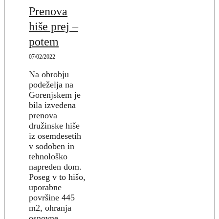
Prenova
hiše prej –
potem
07/02/2022
Na obrobju
podeželja na
Gorenjskem je
bila izvedena
prenova
družinske hiše
iz osemdesetih
v sodoben in
tehnološko
napreden dom.
Poseg v to hišo,
uporabne
površine 445
m2, ohranja
osnovne