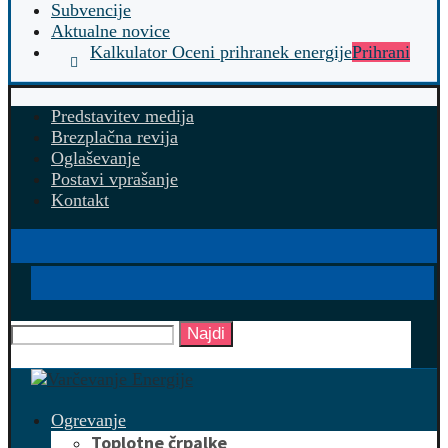
Subvencije
Aktualne novice
Kalkulator Oceni prihranek energije
Prihrani
Predstavitev medija
Brezplačna revija
Oglaševanje
Postavi vprašanje
Kontakt
Najdi
Ogrevanje
Toplotne črpalke