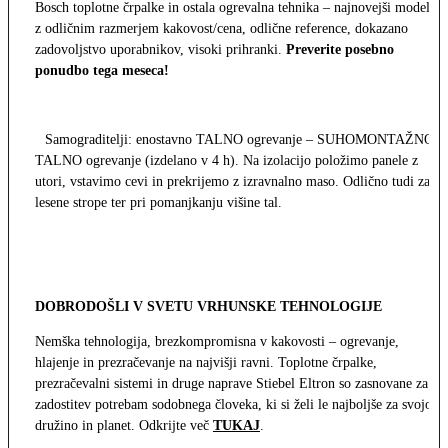
Bosch toplotne črpalke in ostala ogrevalna tehnika – najnovejši modeli
z odličnim razmerjem kakovost/cena, odlične reference, dokazano
zadovoljstvo uporabnikov, visoki prihranki.
Preverite posebno
ponudbo tega meseca!
Samograditelji: enostavno TALNO ogrevanje – SUHOMONTAŽNO
TALNO ogrevanje (izdelano v 4 h). Na izolacijo položimo panele z
utori, vstavimo cevi in prekrijemo z izravnalno maso. Odlično tudi za
lesene strope ter pri pomanjkanju višine tal.
DOBRODOŠLI V SVETU VRHUNSKE TEHNOLOGIJE
Nemška tehnologija, brezkompromisna v kakovosti – ogrevanje,
hlajenje in prezračevanje na najvišji ravni. Toplotne črpalke,
prezračevalni sistemi in druge naprave Stiebel Eltron so zasnovane za
zadostitev potrebam sodobnega človeka, ki si želi le najboljše za svojo
družino in planet. Odkrijte več
TUKAJ
.