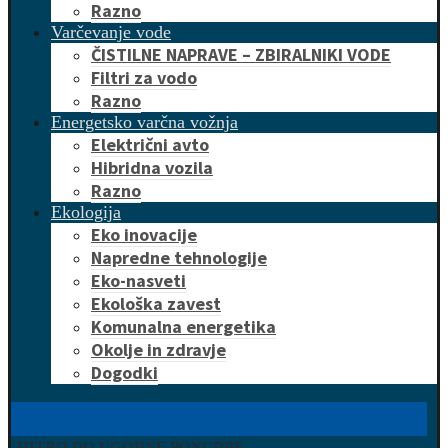
Razno
Varčevanje vode
ČISTILNE NAPRAVE – ZBIRALNIKI VODE
Filtri za vodo
Razno
Energetsko varčna vožnja
Električni avto
Hibridna vozila
Razno
Ekologija
Eko inovacije
Napredne tehnologije
Eko-nasveti
Ekološka zavest
Komunalna energetika
Okolje in zdravje
Dogodki
HITRO DO UGODNE PONUDBE