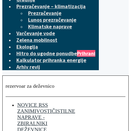
Prezračevanje – klimatizacija
Prezračevanje
Lunos prezračevanje
Klimatske naprave
Varčevanje vode
Zelena mobilnost
Ekologija
Hitro do ugodne ponudbe
Prihrani
Kalkulator prihranka energije
Arhiv revij
rezervoar za deževnico
NOVICE RSS
ZANIMIVOSTI
ČISTILNE
NAPRAVE -
ZBIRALNIKI
DEŽEVNICE