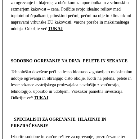
za ogrevanje in hlajenje, z občutkom za uporabnika in z vrhunskim
razmerjem kakovost – cena. Poiščite svojo idealno rešitev med
toplotnimi črpalkami, plinskimi pečmi, pečmi na olje in klimatskimi
napravami vrhunske EU kakovosti, varčne porabe in maksimalnega
udobja. Odkrijte več
TUKAJ
.
SODOBNO OGREVANJE NA DRVA, PELETE IN SEKANCE
Tehnološko dovršene peči na lesno biomaso zagotavljajo maksimalno
udobje ogrevanja in ohranjajo čisto okolje. Kotli na polena, pelete in
lesne sekance avstrijskega proizvajalca navdušijo z varčnostjo,
tehnologijo, uporabo in udobjem. Vsekakor pametna investicija.
Odkrijte več
TUKAJ
.
SPECIALISTI ZA OGREVANJE, HLAJENJE IN
PREZRAČEVANJE
Izberite sodobne in varčne rešitve za ogrevanje, prezračevanje ter