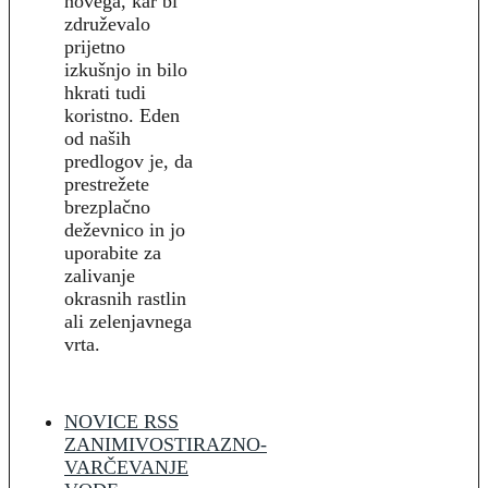
novega, kar bi
združevalo
prijetno
izkušnjo in bilo
hkrati tudi
koristno. Eden
od naših
predlogov je, da
prestrežete
brezplačno
deževnico in jo
uporabite za
zalivanje
okrasnih rastlin
ali zelenjavnega
vrta.
NOVICE RSS
ZANIMIVOSTI
RAZNO-
VARČEVANJE