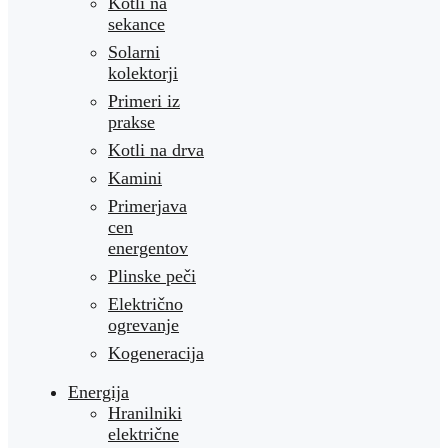
Kotli na
sekance
Solarni
kolektorji
Primeri iz
prakse
Kotli na drva
Kamini
Primerjava
cen
energentov
Plinske peči
Električno
ogrevanje
Kogeneracija
Energija
Hranilniki
električne