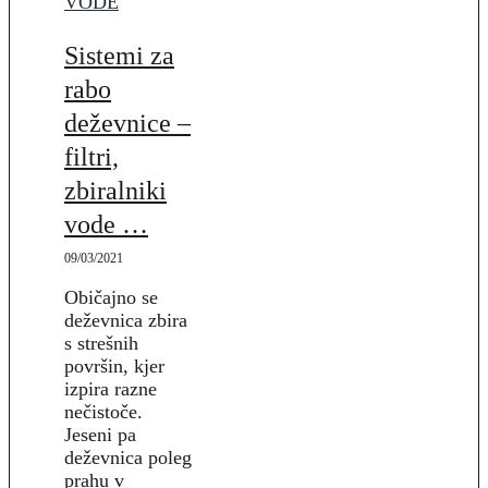
VODE
Sistemi za
rabo
deževnice –
filtri,
zbiralniki
vode …
09/03/2021
Običajno se
deževnica zbira
s strešnih
površin, kjer
izpira razne
nečistoče.
Jeseni pa
deževnica poleg
prahu v