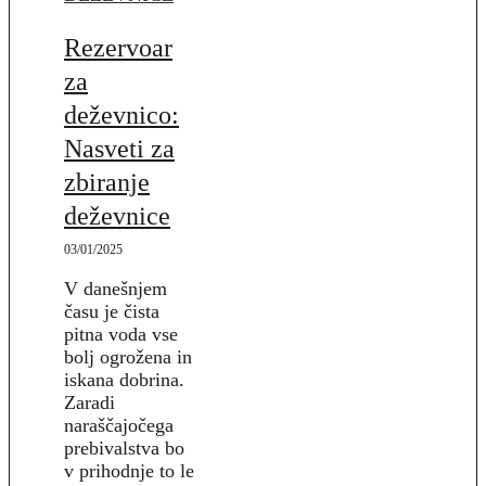
Rezervoar
za
deževnico:
Nasveti za
zbiranje
deževnice
03/01/2025
V danešnjem
času je čista
pitna voda vse
bolj ogrožena in
iskana dobrina.
Zaradi
naraščajočega
prebivalstva bo
v prihodnje to le