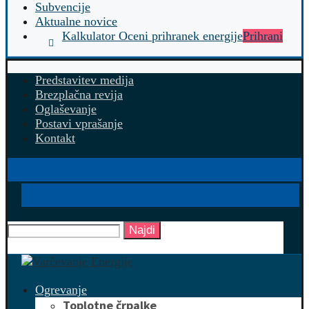
Subvencije
Aktualne novice
Kalkulator Oceni prihranek energije
Prihrani
Predstavitev medija
Brezplačna revija
Oglaševanje
Postavi vprašanje
Kontakt
Najdi
Ogrevanje
Toplotne črpalke