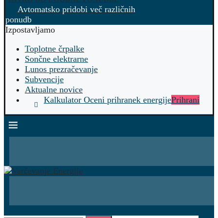
Avtomatsko pridobi več različnih
ponudb
Izpostavljamo
Toplotne črpalke
Sončne elektrarne
Lunos prezračevanje
Subvencije
Aktualne novice
Kalkulator Oceni prihranek energije
Prihrani