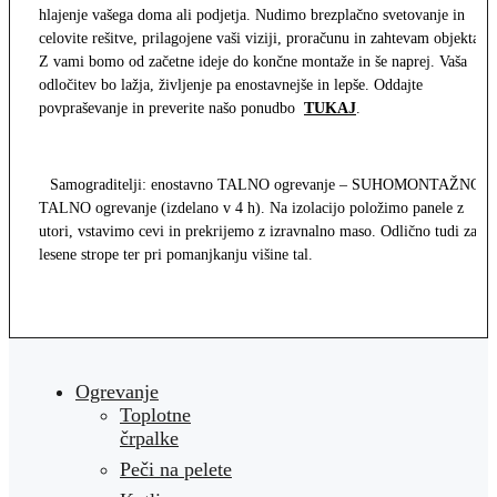
hlajenje vašega doma ali podjetja. Nudimo brezplačno svetovanje in
celovite rešitve, prilagojene vaši viziji, proračunu in zahtevam objekta.
Z vami bomo od začetne ideje do končne montaže in še naprej. Vaša
odločitev bo lažja, življenje pa enostavnejše in lepše. Oddajte
povpraševanje in preverite našo ponudbo
TUKAJ
.
Samograditelji: enostavno TALNO ogrevanje – SUHOMONTAŽNO
TALNO ogrevanje (izdelano v 4 h). Na izolacijo položimo panele z
utori, vstavimo cevi in prekrijemo z izravnalno maso. Odlično tudi za
lesene strope ter pri pomanjkanju višine tal.
Ogrevanje
Toplotne
črpalke
Peči na pelete