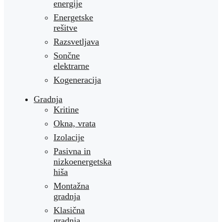
energije
Energetske
rešitve
Razsvetljava
Sončne
elektrarne
Kogeneracija
Gradnja
Kritine
Okna, vrata
Izolacije
Pasivna in
nizkoenergetska
hiša
Montažna
gradnja
Klasična
gradnja