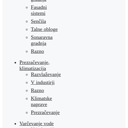
Fasadni
sistemi
Senčila
Talne obloge
Sonaravna
gradnja
Razno
Prezračevanje,
klimatizacija
Razvlaževanje
V industirji
Razno
Klimatske
naprave
Prezračevanje
Varčevanje vode