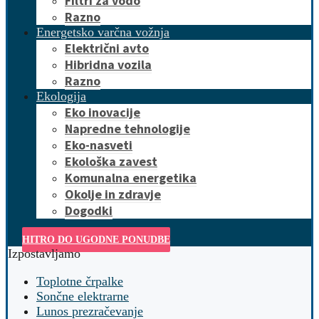
Filtri za vodo
Razno
Energetsko varčna vožnja
Električni avto
Hibridna vozila
Razno
Ekologija
Eko inovacije
Napredne tehnologije
Eko-nasveti
Ekološka zavest
Komunalna energetika
Okolje in zdravje
Dogodki
HITRO DO UGODNE PONUDBE
Izpostavljamo
Toplotne črpalke
Sončne elektrarne
Lunos prezračevanje