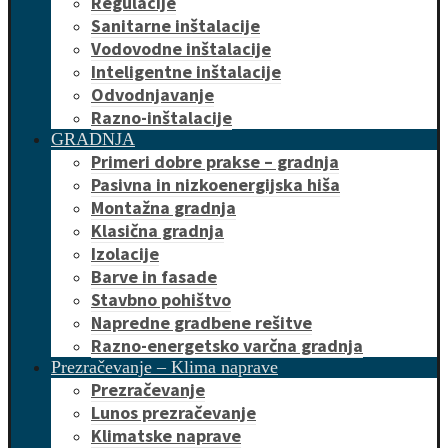
Regulacije
Sanitarne inštalacije
Vodovodne inštalacije
Inteligentne inštalacije
Odvodnjavanje
Razno-inštalacije
GRADNJA
Primeri dobre prakse – gradnja
Pasivna in nizkoenergijska hiša
Montažna gradnja
Klasična gradnja
Izolacije
Barve in fasade
Stavbno pohištvo
Napredne gradbene rešitve
Razno-energetsko varčna gradnja
Prezračevanje – Klima naprave
Prezračevanje
Lunos prezračevanje
Klimatske naprave