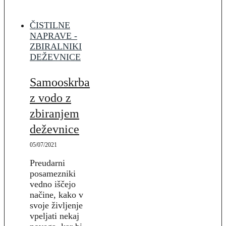
ČISTILNE
NAPRAVE -
ZBIRALNIKI
DEŽEVNICE
Samooskrba
z vodo z
zbiranjem
deževnice
05/07/2021
Preudarni
posamezniki
vedno iščejo
načine, kako v
svoje življenje
vpeljati nekaj