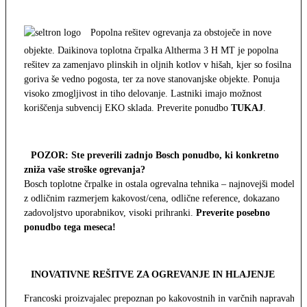
Popolna rešitev ogrevanja za obstoječe in nove
objekte. Daikinova toplotna črpalka Altherma 3 H MT je popolna
rešitev za zamenjavo plinskih in oljnih kotlov v hišah, kjer so fosilna
goriva še vedno pogosta, ter za nove stanovanjske objekte. Ponuja
visoko zmogljivost in tiho delovanje. Lastniki imajo možnost
koriščenja subvencij EKO sklada. Preverite ponudbo
TUKAJ
.
POZOR: Ste preverili zadnjo Bosch ponudbo, ki konkretno
zniža vaše stroške ogrevanja?
Bosch toplotne črpalke in ostala ogrevalna tehnika – najnovejši modeli
z odličnim razmerjem kakovost/cena, odlične reference, dokazano
zadovoljstvo uporabnikov, visoki prihranki.
Preverite posebno
ponudbo tega meseca!
INOVATIVNE REŠITVE ZA OGREVANJE IN HLAJENJE
Francoski proizvajalec prepoznan po kakovostnih in varčnih napravah