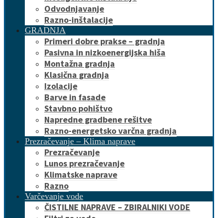
Odvodnjavanje
Razno-inštalacije
GRADNJA
Primeri dobre prakse – gradnja
Pasivna in nizkoenergijska hiša
Montažna gradnja
Klasična gradnja
Izolacije
Barve in fasade
Stavbno pohištvo
Napredne gradbene rešitve
Razno-energetsko varčna gradnja
Prezračevanje – Klima naprave
Prezračevanje
Lunos prezračevanje
Klimatske naprave
Razno
Varčevanje vode
ČISTILNE NAPRAVE – ZBIRALNIKI VODE