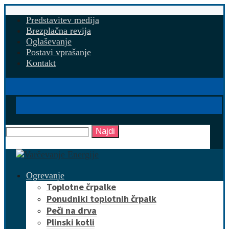
Predstavitev medija
Brezplačna revija
Oglaševanje
Postavi vprašanje
Kontakt
Najdi
Ogrevanje
Toplotne črpalke
Ponudniki toplotnih črpalk
Peči na drva
Plinski kotli