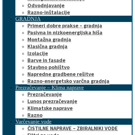
Odvodnjavanje
Razno-inštalacije
GRADNJA
Primeri dobre prakse – gradnja
Pasivna in nizkoenergijska hiša
Montažna gradnja
Klasična gradnja
Izolacije
Barve in fasade
Stavbno pohištvo
Napredne gradbene rešitve
Razno-energetsko varčna gradnja
Prezračevanje – Klima naprave
Prezračevanje
Lunos prezračevanje
Klimatske naprave
Razno
Varčevanje vode
ČISTILNE NAPRAVE – ZBIRALNIKI VODE