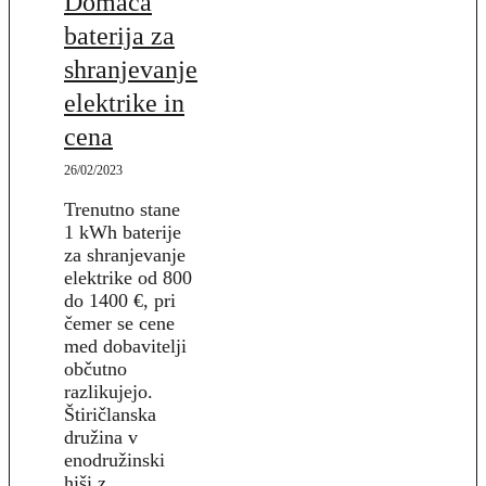
Domača
baterija za
shranjevanje
elektrike in
cena
26/02/2023
Trenutno stane
1 kWh baterije
za shranjevanje
elektrike od 800
do 1400 €, pri
čemer se cene
med dobavitelji
občutno
razlikujejo.
Štiričlanska
družina v
enodružinski
hiši z