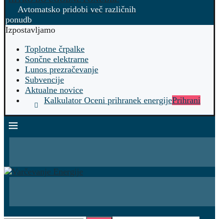
Avtomatsko pridobi več različnih
ponudb
Izpostavljamo
Toplotne črpalke
Sončne elektrarne
Lunos prezračevanje
Subvencije
Aktualne novice
Kalkulator Oceni prihranek energije
Prihrani