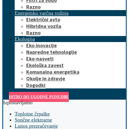
Filtri za vodo
Razno
Energetsko varčna vožnja
Električni avto
Hibridna vozila
Razno
Ekologija
Eko inovacije
Napredne tehnologije
Eko-nasveti
Ekološka zavest
Komunalna energetika
Okolje in zdravje
Dogodki
HITRO DO UGODNE PONUDBE
Izpostavljamo
Toplotne črpalke
Sončne elektrarne
Lunos prezračevanje