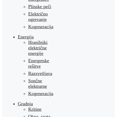
Plinske peči
Električno
ogrevanje
Kogeneracija
Energija
Hranilniki
električne
energije
Energetske
rešitve
Razsvetljava
Sončne
elektrarne
Kogeneracija
Gradnja
Kritine
Okna, vrata