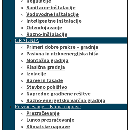
Regulacije
Sanitarne inštalacije
Vodovodne inštalacije
Inteligentne inštalacije
Odvodnjavanje
Razno-inštalacije
GRADNJA
Primeri dobre prakse – gradnja
Pasivna in nizkoenergijska hiša
Montažna gradnja
Klasična gradnja
Izolacije
Barve in fasade
Stavbno pohištvo
Napredne gradbene rešitve
Razno-energetsko varčna gradnja
Prezračevanje – Klima naprave
Prezračevanje
Lunos prezračevanje
Klimatske naprave