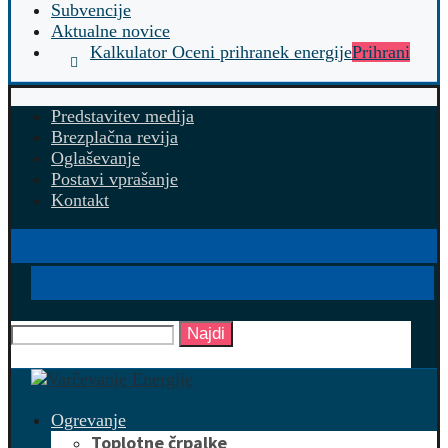
Subvencije
Aktualne novice
Kalkulator Oceni prihranek energije
Prihrani
Predstavitev medija
Brezplačna revija
Oglaševanje
Postavi vprašanje
Kontakt
Najdi
Ogrevanje
Toplotne črpalke