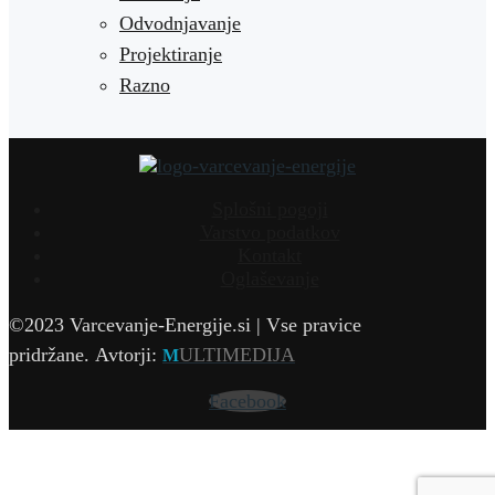
Odvodnjavanje
Projektiranje
Razno
Splošni pogoji
Varstvo podatkov
Kontakt
Oglaševanje
©2023 Varcevanje-Energije.si | Vse pravice
pridržane.
Avtorji:
ULTIMEDIJA
M
Facebook