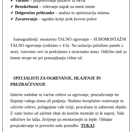
✔
Varnost
– preprečevanje požarov in okvar
✔
Brezskrbnost
– reševanje napak na enem mestu
✔
Dolgoročne prihranke
– analiza in optimizacija sistema
✔
Zavarovanje
– ugodno kritje prek krovne police
Samograditelji: enostavno TALNO ogrevanje – SUHOMONTAŽNO
TALNO ogrevanje (izdelano v 4 h). Na izolacijo položimo panele z
utori, vstavimo cevi in prekrijemo z izravnalno maso. Odlično tudi za
lesene strope ter pri pomanjkanju višine tal.
SPECIALISTI ZA OGREVANJE, HLAJENJE IN
PREZRAČEVANJE
Izberite sodobne in varčne rešitve za ogrevanje, prezračevanje ter
hlajenje vašega doma ali podjetja. Nudimo brezplačno svetovanje in
celovite rešitve, prilagojene vaši viziji, proračunu in zahtevam objekta.
Z vami bomo od začetne ideje do končne montaže in še naprej. Vaša
odločitev bo lažja, življenje pa enostavnejše in lepše. Oddajte
povpraševanje in preverite našo ponudbo
TUKAJ
.