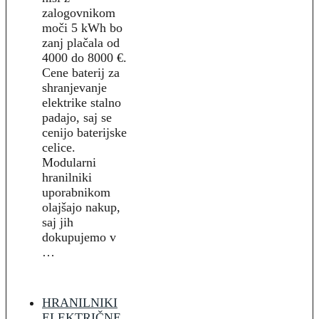
zalogovnikom
moči 5 kWh bo
zanj plačala od
4000 do 8000 €.
Cene baterij za
shranjevanje
elektrike stalno
padajo, saj se
cenijo baterijske
celice.
Modularni
hranilniki
uporabnikom
olajšajo nakup,
saj jih
dokupujemo v
…
HRANILNIKI
ELEKTRIČNE