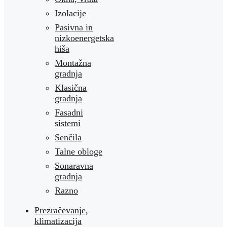
Izolacije
Pasivna in
nizkoenergetska
hiša
Montažna
gradnja
Klasična
gradnja
Fasadni
sistemi
Senčila
Talne obloge
Sonaravna
gradnja
Razno
Prezračevanje,
klimatizacija