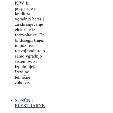
KfW, ki
pospešuje in
kreditira
vgradnjo baterij
za shranjevanje
elektrike iz
fotovoltaike. Da
bi dosegli trajen
in pozitiven
razvoj podpirajo
samo vgradnjo
sistemov, ki
izpolnjujejo
številne
tehnične
zahteve.
SONČNE
ELEKTRARNE