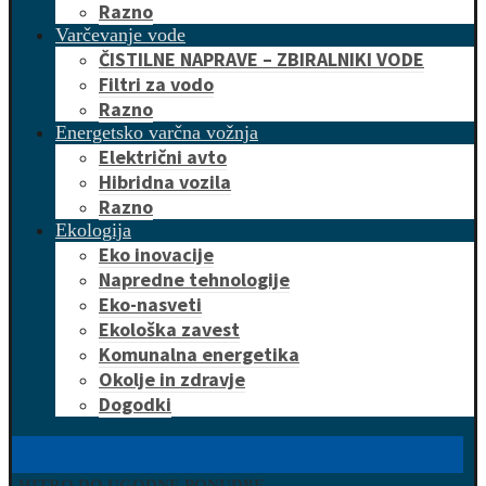
Razno
Varčevanje vode
ČISTILNE NAPRAVE – ZBIRALNIKI VODE
Filtri za vodo
Razno
Energetsko varčna vožnja
Električni avto
Hibridna vozila
Razno
Ekologija
Eko inovacije
Napredne tehnologije
Eko-nasveti
Ekološka zavest
Komunalna energetika
Okolje in zdravje
Dogodki
HITRO DO UGODNE PONUDBE