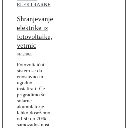
ELEKTRARNE
Shranjevanje
elektrike iz
fotovoltaike,
vetrnic
01/12/2020
Fotovoltaični
sistem se da
enostavno in
ugodno
instalirati. Če
prigradimo še
solarne
akumulatorje
lahko dosežemo
od 50 do 70%
samozadostnost.