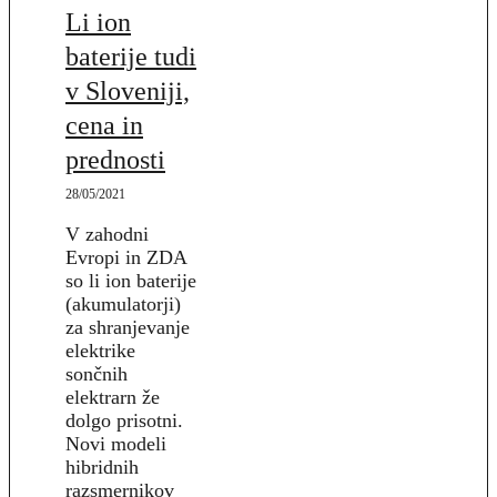
Li ion
baterije tudi
v Sloveniji,
cena in
prednosti
28/05/2021
V zahodni
Evropi in ZDA
so li ion baterije
(akumulatorji)
za shranjevanje
elektrike
sončnih
elektrarn že
dolgo prisotni.
Novi modeli
hibridnih
razsmernikov