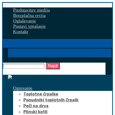
Predstavitev medija
Brezplačna revija
Oglaševanje
Postavi vprašanje
Kontakt
Najdi
Ogrevanje
Toplotne črpalke
Ponudniki toplotnih črpalk
Peči na drva
Plinski kotli