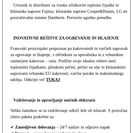
Uvoznik in distributer za visoko učinkovite toplotne črpalke in
klimatske naprave Fujitsu, klimatske naprave Cooper&Hunter, LG ter
prezračevalne sisteme Dantherm. Preverite ugodno ponudbo.
INOVATIVNE REŠITVE ZA OGREVANJE IN HLAJENJE
Francoski proizvajalec prepoznan po kakovostnih in varčnih napravah
za ogrevanje in hlajenje, z občutkom za uporabnika in z vrhunskim
razmerjem kakovost – cena. Poiščite svojo idealno rešitev med
toplotnimi črpalkami, plinskimi pečmi, pečmi na olje in klimatskimi
napravami vrhunske EU kakovosti, varčne porabe in maksimalnega
udobja. Odkrijte več
TUKAJ
.
Vzdrževanje in upravljanje sončnih elektrarn
Veliko lastnikov se za vzdrževanje odloči šele ob težavah. S pravočasno
izbiro paketa poskrbite za:
✔
Zanesljivost delovanja
– 24/7 nadzor in odpravo napak