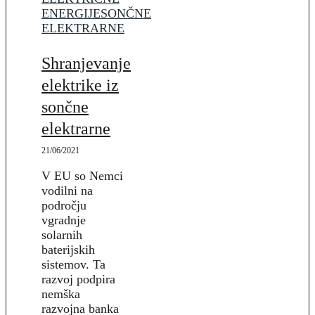
ENERGIJE
SONČNE
ELEKTRARNE
Shranjevanje
elektrike iz
sončne
elektrarne
21/06/2021
V EU so Nemci
vodilni na
področju
vgradnje
solarnih
baterijskih
sistemov. Ta
razvoj podpira
nemška
razvojna banka