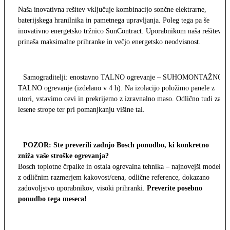
Naša inovativna rešitev vključuje kombinacijo sončne elektrarne,
baterijskega hranilnika in pametnega upravljanja. Poleg tega pa še
inovativno energetsko tržnico SunContract. Uporabnikom naša rešitev
prinaša maksimalne prihranke in večjo energetsko neodvisnost.
Samograditelji: enostavno TALNO ogrevanje – SUHOMONTAŽNO
TALNO ogrevanje (izdelano v 4 h). Na izolacijo položimo panele z
utori, vstavimo cevi in prekrijemo z izravnalno maso. Odlično tudi za
lesene strope ter pri pomanjkanju višine tal.
POZOR: Ste preverili zadnjo Bosch ponudbo, ki konkretno
zniža vaše stroške ogrevanja?
Bosch toplotne črpalke in ostala ogrevalna tehnika – najnovejši modeli
z odličnim razmerjem kakovost/cena, odlične reference, dokazano
zadovoljstvo uporabnikov, visoki prihranki.
Preverite posebno
ponudbo tega meseca!