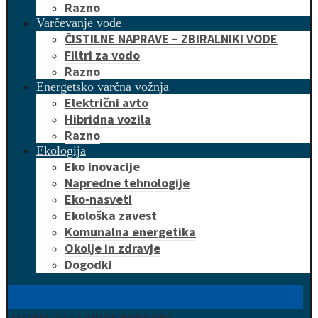
Razno
Varčevanje vode
ČISTILNE NAPRAVE – ZBIRALNIKI VODE
Filtri za vodo
Razno
Energetsko varčna vožnja
Električni avto
Hibridna vozila
Razno
Ekologija
Eko inovacije
Napredne tehnologije
Eko-nasveti
Ekološka zavest
Komunalna energetika
Okolje in zdravje
Dogodki
HITRO DO UGODNE PONUDBE