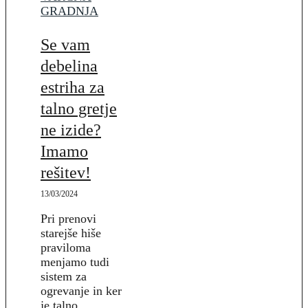
GRADNJA
Se vam
debelina
estriha za
talno gretje
ne izide?
Imamo
rešitev!
13/03/2024
Pri prenovi
starejše hiše
praviloma
menjamo tudi
sistem za
ogrevanje in ker
je talno