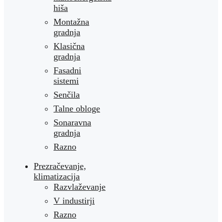
hiša
Montažna
gradnja
Klasična
gradnja
Fasadni
sistemi
Senčila
Talne obloge
Sonaravna
gradnja
Razno
Prezračevanje,
klimatizacija
Razvlaževanje
V industirji
Razno