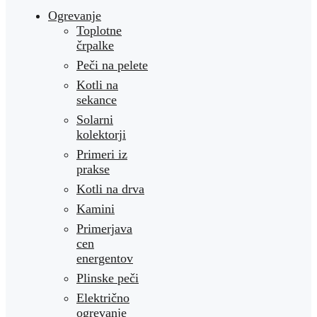
Ogrevanje
Toplotne
črpalke
Peči na pelete
Kotli na
sekance
Solarni
kolektorji
Primeri iz
prakse
Kotli na drva
Kamini
Primerjava
cen
energentov
Plinske peči
Električno
ogrevanje