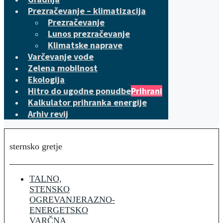
Prezračevanje – klimatizacija
Prezračevanje
Lunos prezračevanje
Klimatske naprave
Varčevanje vode
Zelena mobilnost
Ekologija
Hitro do ugodne ponudbe
Prihrani
Kalkulator prihranka energije
Arhiv revij
sternsko gretje
TALNO,
STENSKO
OGREVANJE
RAZNO-
ENERGETSKO
VARČNA