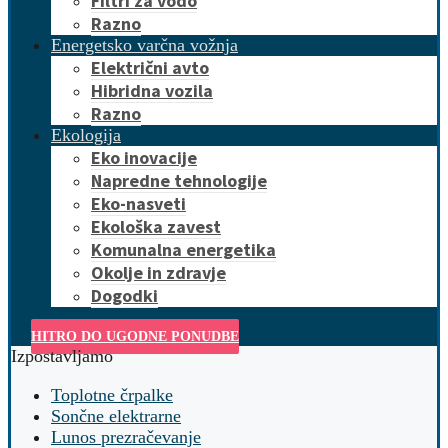
Filtri za vodo
Razno
Energetsko varčna vožnja
Električni avto
Hibridna vozila
Razno
Ekologija
Eko inovacije
Napredne tehnologije
Eko-nasveti
Ekološka zavest
Komunalna energetika
Okolje in zdravje
Dogodki
HITRO DO UGODNE PONUDBE
Izpostavljamo
Toplotne črpalke
Sončne elektrarne
Lunos prezračevanje