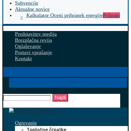
Subvencije
Aktualne novice
Kalkulator Oceni prihranek energije
Prihrani
Predstavitev medija
Brezplačna revija
Oglaševanje
Postavi vprašanje
Kontakt
Najdi
Ogrevanje
Toplotne črpalke