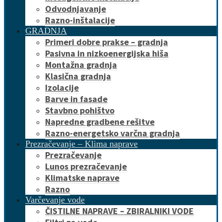
Odvodnjavanje
Razno-inštalacije
GRADNJA
Primeri dobre prakse – gradnja
Pasivna in nizkoenergijska hiša
Montažna gradnja
Klasična gradnja
Izolacije
Barve in fasade
Stavbno pohištvo
Napredne gradbene rešitve
Razno-energetsko varčna gradnja
Prezračevanje – Klima naprave
Prezračevanje
Lunos prezračevanje
Klimatske naprave
Razno
Varčevanje vode
ČISTILNE NAPRAVE – ZBIRALNIKI VODE