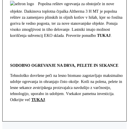
Popolna rešitev ogrevanja za obstoječe in nove
objekte. Daikinova toplotna črpalka Altherma 3 H MT je popolna
rešitev za zamenjavo plinskih in oljnih kotlov v hišah, kjer so fosilna
goriva še vedno pogosta, ter za nove stanovanjske objekte. Ponuja
visoko zmogljivost in tiho delovanje. Lastniki imajo možnost
koriščenja subvencij EKO sklada. Preverite ponudbo
TUKAJ
.
SODOBNO OGREVANJE NA DRVA, PELETE IN SEKANCE
Tehnološko dovršene peči na lesno biomaso zagotavljajo maksimalno
udobje ogrevanja in ohranjajo čisto okolje. Kotli na polena, pelete in
lesne sekance avstrijskega proizvajalca navdušijo z varčnostjo,
tehnologijo, uporabo in udobjem. Vsekakor pametna investicija.
Odkrijte več
TUKAJ
.