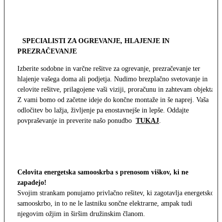
SPECIALISTI ZA OGREVANJE, HLAJENJE IN
PREZRAČEVANJE
Izberite sodobne in varčne rešitve za ogrevanje, prezračevanje ter
hlajenje vašega doma ali podjetja. Nudimo brezplačno svetovanje in
celovite rešitve, prilagojene vaši viziji, proračunu in zahtevam objekta.
Z vami bomo od začetne ideje do končne montaže in še naprej. Vaša
odločitev bo lažja, življenje pa enostavnejše in lepše. Oddajte
povpraševanje in preverite našo ponudbo
TUKAJ
.
Celovita energetska samooskrba s prenosom viškov, ki ne
zapadejo!
Svojim strankam ponujamo privlačno rešitev, ki zagotavlja energetsko
samooskrbo, in to ne le lastniku sončne elektrarne, ampak tudi
njegovim ožjim in širšim družinskim članom.