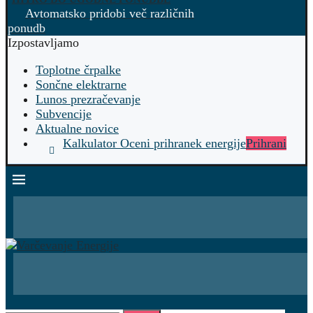
Avtomatsko pridobi več različnih
ponudb
Izpostavljamo
Toplotne črpalke
Sončne elektrarne
Lunos prezračevanje
Subvencije
Aktualne novice
Kalkulator Oceni prihranek energije
Prihrani