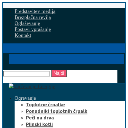
Predstavitev medija
Brezplačna revija
Oglaševanje
Postavi vprašanje
Kontakt
Najdi
Ogrevanje
Toplotne črpalke
Ponudniki toplotnih črpalk
Peči na drva
Plinski kotli