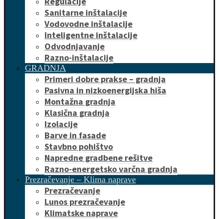
Regulacije
Sanitarne inštalacije
Vodovodne inštalacije
Inteligentne inštalacije
Odvodnjavanje
Razno-inštalacije
GRADNJA
Primeri dobre prakse – gradnja
Pasivna in nizkoenergijska hiša
Montažna gradnja
Klasična gradnja
Izolacije
Barve in fasade
Stavbno pohištvo
Napredne gradbene rešitve
Razno-energetsko varčna gradnja
Prezračevanje – Klima naprave
Prezračevanje
Lunos prezračevanje
Klimatske naprave