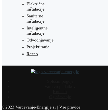
Električne
inštalacije
Sanitarne
inštalacije
Inteligentne
inštalacije
Odvodnjavanje
Projektiranje
Razno
Splošni pogoji
Varstvo podatkov
Kontakt
Oglaševanje
©2023 Varcevanje-Energije.si | Vse pravice