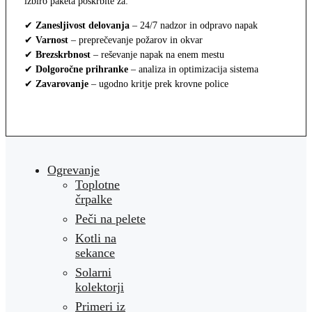
izbiro paketa poskrbite za:
✔
Zanesljivost delovanja
– 24/7 nadzor in odpravo napak
✔
Varnost
– preprečevanje požarov in okvar
✔
Brezskrbnost
– reševanje napak na enem mestu
✔
Dolgoročne prihranke
– analiza in optimizacija sistema
✔
Zavarovanje
– ugodno kritje prek krovne police
Ogrevanje
Toplotne
črpalke
Peči na pelete
Kotli na
sekance
Solarni
kolektorji
Primeri iz