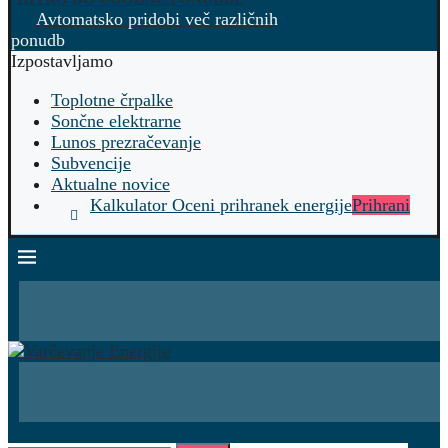
Avtomatsko pridobi več različnih
ponudb
Izpostavljamo
Toplotne črpalke
Sončne elektrarne
Lunos prezračevanje
Subvencije
Aktualne novice
Kalkulator Oceni prihranek energije
Prihrani