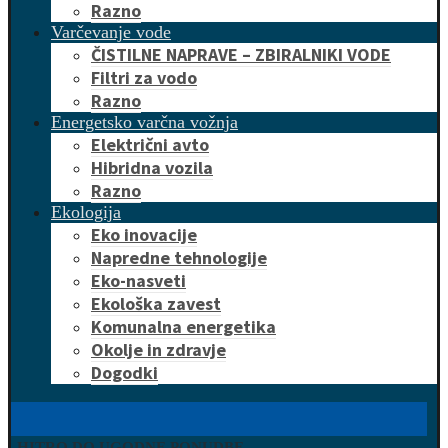
Razno
Varčevanje vode
ČISTILNE NAPRAVE – ZBIRALNIKI VODE
Filtri za vodo
Razno
Energetsko varčna vožnja
Električni avto
Hibridna vozila
Razno
Ekologija
Eko inovacije
Napredne tehnologije
Eko-nasveti
Ekološka zavest
Komunalna energetika
Okolje in zdravje
Dogodki
HITRO DO UGODNE PONUDBE