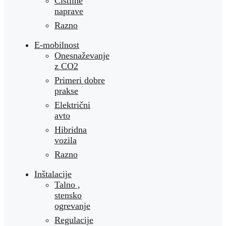
Čistilne
naprave
Razno
E-mobilnost
Onesnaževanje
z CO2
Primeri dobre
prakse
Električni
avto
Hibridna
vozila
Razno
Inštalacije
Talno ,
stensko
ogrevanje
Regulacije