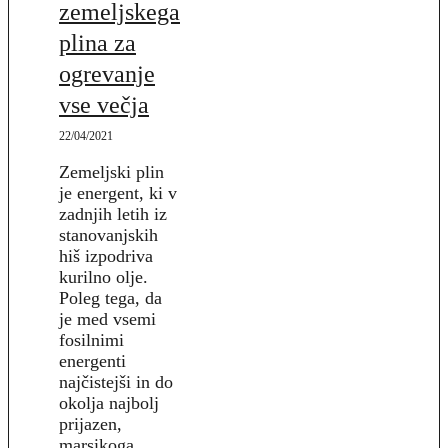
zemeljskega
plina za
ogrevanje
vse večja
22/04/2021
Zemeljski plin
je energent, ki v
zadnjih letih iz
stanovanjskih
hiš izpodriva
kurilno olje.
Poleg tega, da
je med vsemi
fosilnimi
energenti
najčistejši in do
okolja najbolj
prijazen,
marsikoga