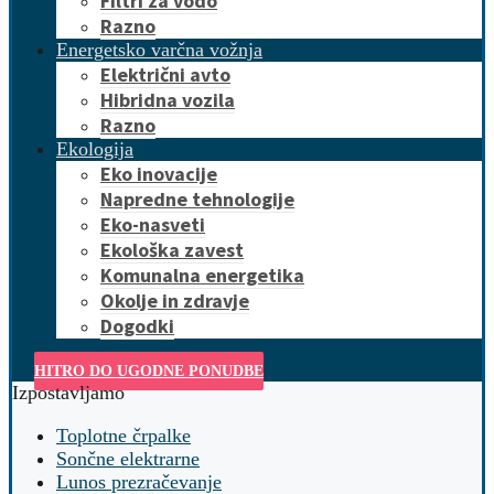
Filtri za vodo
Razno
Energetsko varčna vožnja
Električni avto
Hibridna vozila
Razno
Ekologija
Eko inovacije
Napredne tehnologije
Eko-nasveti
Ekološka zavest
Komunalna energetika
Okolje in zdravje
Dogodki
HITRO DO UGODNE PONUDBE
Izpostavljamo
Toplotne črpalke
Sončne elektrarne
Lunos prezračevanje