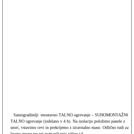
Samograditelji: enostavno TALNO ogrevanje – SUHOMONTAŽNO
TALNO ogrevanje (izdelano v 4 h). Na izolacijo položimo panele z
utori, vstavimo cevi in prekrijemo z izravnalno maso. Odlično tudi za
lesene strope ter pri pomanjkanju višine tal.