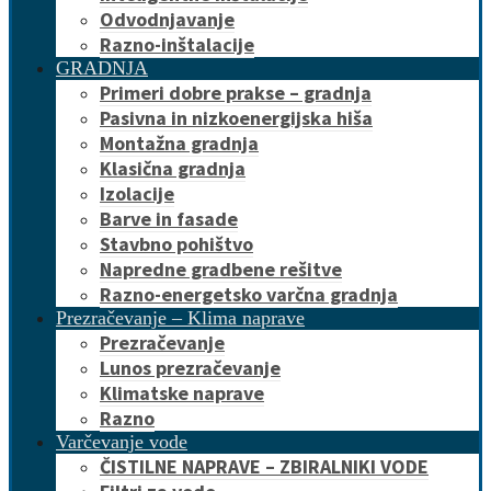
Odvodnjavanje
Razno-inštalacije
GRADNJA
Primeri dobre prakse – gradnja
Pasivna in nizkoenergijska hiša
Montažna gradnja
Klasična gradnja
Izolacije
Barve in fasade
Stavbno pohištvo
Napredne gradbene rešitve
Razno-energetsko varčna gradnja
Prezračevanje – Klima naprave
Prezračevanje
Lunos prezračevanje
Klimatske naprave
Razno
Varčevanje vode
ČISTILNE NAPRAVE – ZBIRALNIKI VODE