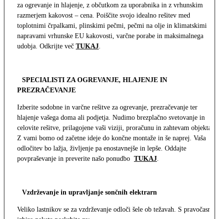
za ogrevanje in hlajenje, z občutkom za uporabnika in z vrhunskim
razmerjem kakovost – cena. Poiščite svojo idealno rešitev med
toplotnimi črpalkami, plinskimi pečmi, pečmi na olje in klimatskimi
napravami vrhunske EU kakovosti, varčne porabe in maksimalnega
udobja. Odkrijte več
TUKAJ
.
SPECIALISTI ZA OGREVANJE, HLAJENJE IN
PREZRAČEVANJE
Izberite sodobne in varčne rešitve za ogrevanje, prezračevanje ter
hlajenje vašega doma ali podjetja. Nudimo brezplačno svetovanje in
celovite rešitve, prilagojene vaši viziji, proračunu in zahtevam objekta.
Z vami bomo od začetne ideje do končne montaže in še naprej. Vaša
odločitev bo lažja, življenje pa enostavnejše in lepše. Oddajte
povpraševanje in preverite našo ponudbo
TUKAJ
.
Vzdrževanje in upravljanje sončnih elektrarn
Veliko lastnikov se za vzdrževanje odloči šele ob težavah. S pravočasno