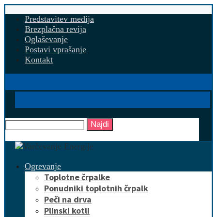
Predstavitev medija
Brezplačna revija
Oglaševanje
Postavi vprašanje
Kontakt
Najdi
Ogrevanje
Toplotne črpalke
Ponudniki toplotnih črpalk
Peči na drva
Plinski kotli