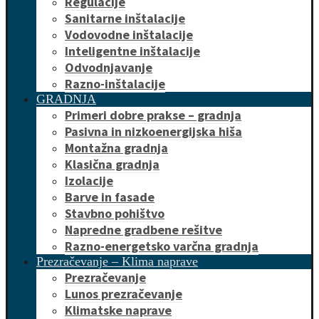
Regulacije
Sanitarne inštalacije
Vodovodne inštalacije
Inteligentne inštalacije
Odvodnjavanje
Razno-inštalacije
GRADNJA
Primeri dobre prakse – gradnja
Pasivna in nizkoenergijska hiša
Montažna gradnja
Klasična gradnja
Izolacije
Barve in fasade
Stavbno pohištvo
Napredne gradbene rešitve
Razno-energetsko varčna gradnja
Prezračevanje – Klima naprave
Prezračevanje
Lunos prezračevanje
Klimatske naprave