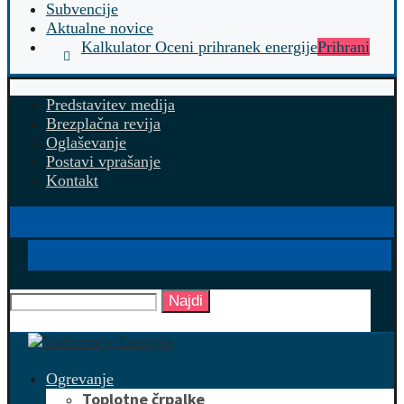
Subvencije
Aktualne novice
Kalkulator Oceni prihranek energije
Prihrani
Predstavitev medija
Brezplačna revija
Oglaševanje
Postavi vprašanje
Kontakt
Najdi
Ogrevanje
Toplotne črpalke