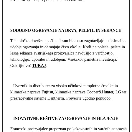
SODOBNO OGREVANJE NA DRVA, PELETE IN SEKANCE
Tehnološko dovršene peči na lesno biomaso zagotavljajo maksimalno
udobje ogrevanja in ohranjajo čisto okolje. Kotli na polena, pelete in
lesne sekance avstrijskega proizvajalca navdušijo z varčnostjo,
tehnologijo, uporabo in udobjem. Vsekakor pametna investicija.
Odkrijte več
TUKAJ
.
Uvoznik in distributer za visoko učinkovite toplotne črpalke in
klimatske naprave Fujitsu, klimatske naprave Cooper&Hunter, LG ter
prezračevalne sisteme Dantherm. Preverite ugodno ponudbo.
INOVATIVNE REŠITVE ZA OGREVANJE IN HLAJENJE
Francoski proizvajalec prepoznan po kakovostnih in varčnih napravah