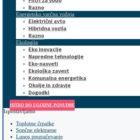
Filtri za vodo
Razno
Energetsko varčna vožnja
Električni avto
Hibridna vozila
Razno
Ekologija
Eko inovacije
Napredne tehnologije
Eko-nasveti
Ekološka zavest
Komunalna energetika
Okolje in zdravje
Dogodki
HITRO DO UGODNE PONUDBE
Izpostavljamo
Toplotne črpalke
Sončne elektrarne
Lunos prezračevanje