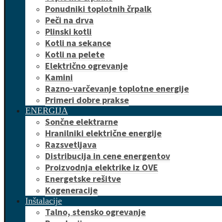
Ponudniki toplotnih črpalk
Peči na drva
Plinski kotli
Kotli na sekance
Kotli na pelete
Električno ogrevanje
Kamini
Razno-varčevanje toplotne energije
Primeri dobre prakse
ENERGIJA
Sončne elektrarne
Hranilniki električne energije
Razsvetljava
Distribucija in cene energentov
Proizvodnja elektrike iz OVE
Energetske rešitve
Kogeneracije
Inštalacije
Talno, stensko ogrevanje