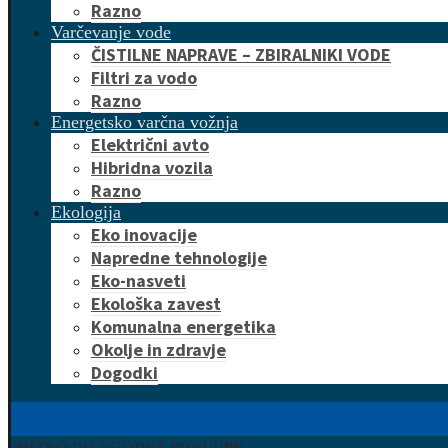
Razno
Varčevanje vode
ČISTILNE NAPRAVE – ZBIRALNIKI VODE
Filtri za vodo
Razno
Energetsko varčna vožnja
Električni avto
Hibridna vozila
Razno
Ekologija
Eko inovacije
Napredne tehnologije
Eko-nasveti
Ekološka zavest
Komunalna energetika
Okolje in zdravje
Dogodki
HITRO DO UGODNE PONUDBE