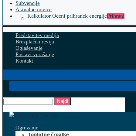
Subvencije
Aktualne novice
Kalkulator Oceni prihranek energije
Prihrani
Predstavitev medija
Brezplačna revija
Oglaševanje
Postavi vprašanje
Kontakt
Najdi
Ogrevanje
Toplotne črpalke