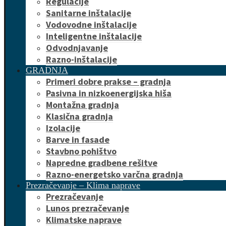
Regulacije
Sanitarne inštalacije
Vodovodne inštalacije
Inteligentne inštalacije
Odvodnjavanje
Razno-inštalacije
GRADNJA
Primeri dobre prakse – gradnja
Pasivna in nizkoenergijska hiša
Montažna gradnja
Klasična gradnja
Izolacije
Barve in fasade
Stavbno pohištvo
Napredne gradbene rešitve
Razno-energetsko varčna gradnja
Prezračevanje – Klima naprave
Prezračevanje
Lunos prezračevanje
Klimatske naprave