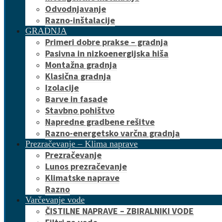
Odvodnjavanje
Razno-inštalacije
GRADNJA
Primeri dobre prakse – gradnja
Pasivna in nizkoenergijska hiša
Montažna gradnja
Klasična gradnja
Izolacije
Barve in fasade
Stavbno pohištvo
Napredne gradbene rešitve
Razno-energetsko varčna gradnja
Prezračevanje – Klima naprave
Prezračevanje
Lunos prezračevanje
Klimatske naprave
Razno
Varčevanje vode
ČISTILNE NAPRAVE – ZBIRALNIKI VODE