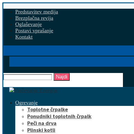
Predstavitev medija
Brezplačna revija
Oglaševanje
Postavi vprašanje
Kontakt
Najdi
Ogrevanje
Toplotne črpalke
Ponudniki toplotnih črpalk
Peči na drva
Plinski kotli