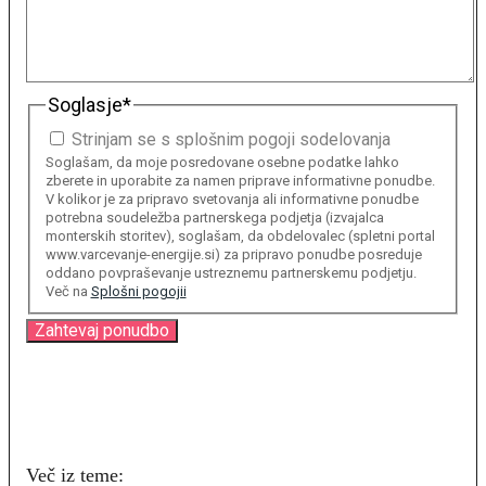
Soglasje
*
Strinjam se s splošnim pogoji sodelovanja
Soglašam, da moje posredovane osebne podatke lahko
zberete in uporabite za namen priprave informativne ponudbe.
V kolikor je za pripravo svetovanja ali informativne ponudbe
potrebna soudeležba partnerskega podjetja (izvajalca
monterskih storitev), soglašam, da obdelovalec (spletni portal
www.varcevanje-energije.si) za pripravo ponudbe posreduje
oddano povpraševanje ustreznemu partnerskemu podjetju.
Več na
Splošni pogojii
Več iz teme: