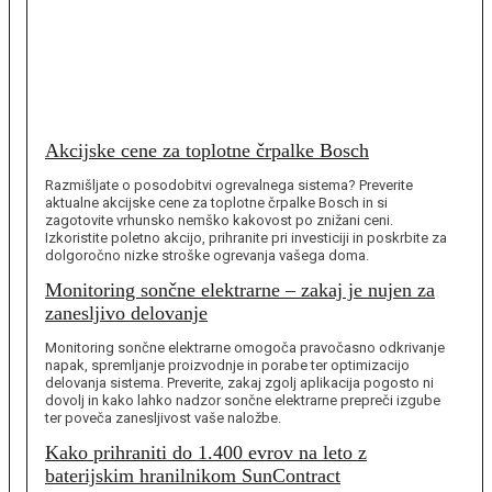
Akcijske cene za toplotne črpalke Bosch
Razmišljate o posodobitvi ogrevalnega sistema? Preverite
aktualne akcijske cene za toplotne črpalke Bosch in si
zagotovite vrhunsko nemško kakovost po znižani ceni.
Izkoristite poletno akcijo, prihranite pri investiciji in poskrbite za
dolgoročno nizke stroške ogrevanja vašega doma.
Monitoring sončne elektrarne – zakaj je nujen za
zanesljivo delovanje
Monitoring sončne elektrarne omogoča pravočasno odkrivanje
napak, spremljanje proizvodnje in porabe ter optimizacijo
delovanja sistema. Preverite, zakaj zgolj aplikacija pogosto ni
dovolj in kako lahko nadzor sončne elektrarne prepreči izgube
ter poveča zanesljivost vaše naložbe.
Kako prihraniti do 1.400 evrov na leto z
baterijskim hranilnikom SunContract