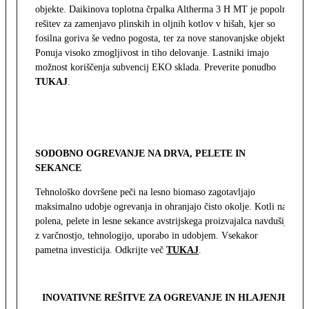
objekte. Daikinova toplotna črpalka Altherma 3 H MT je popolna
rešitev za zamenjavo plinskih in oljnih kotlov v hišah, kjer so
fosilna goriva še vedno pogosta, ter za nove stanovanjske objekte.
Ponuja visoko zmogljivost in tiho delovanje. Lastniki imajo
možnost koriščenja subvencij EKO sklada. Preverite ponudbo
TUKAJ
.
SODOBNO OGREVANJE NA DRVA, PELETE IN
SEKANCE
Tehnološko dovršene peči na lesno biomaso zagotavljajo
maksimalno udobje ogrevanja in ohranjajo čisto okolje. Kotli na
polena, pelete in lesne sekance avstrijskega proizvajalca navdušijo
z varčnostjo, tehnologijo, uporabo in udobjem. Vsekakor
pametna investicija. Odkrijte več
TUKAJ
.
INOVATIVNE REŠITVE ZA OGREVANJE IN HLAJENJE