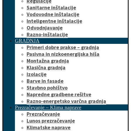
Regulacije
Sanitarne inštalacije
Vodovodne inštalacije
Inteligentne inštalacije
Odvodnjavanje
Razno-inštalacije
GRADNJA
Primeri dobre prakse – gradnja
Pasivna in nizkoenergijska hiša
Montažna gradnja
Klasična gradnja
Izolacije
Barve in fasade
Stavbno pohištvo
Napredne gradbene rešitve
Razno-energetsko varčna gradnja
Prezračevanje – Klima naprave
Prezračevanje
Lunos prezračevanje
Klimatske naprave