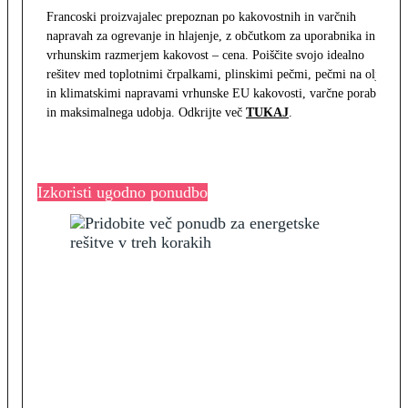
Francoski proizvajalec prepoznan po kakovostnih in varčnih
napravah za ogrevanje in hlajenje, z občutkom za uporabnika in z
vrhunskim razmerjem kakovost – cena. Poiščite svojo idealno
rešitev med toplotnimi črpalkami, plinskimi pečmi, pečmi na olje
in klimatskimi napravami vrhunske EU kakovosti, varčne porabe
in maksimalnega udobja. Odkrijte več
TUKAJ
.
Izkoristi ugodno ponudbo