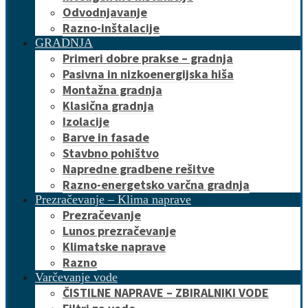
Odvodnjavanje
Razno-inštalacije
GRADNJA
Primeri dobre prakse – gradnja
Pasivna in nizkoenergijska hiša
Montažna gradnja
Klasična gradnja
Izolacije
Barve in fasade
Stavbno pohištvo
Napredne gradbene rešitve
Razno-energetsko varčna gradnja
Prezračevanje – Klima naprave
Prezračevanje
Lunos prezračevanje
Klimatske naprave
Razno
Varčevanje vode
ČISTILNE NAPRAVE – ZBIRALNIKI VODE