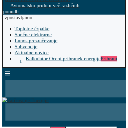
Avtomatsko pridobi več različnih
ponudb
Izpostavljamo
Toplotne črpalke
Sončne elektrarne
Lunos prezračevanje
Subvencije
Aktualne novice
Kalkulator Oceni prihranek energije
Prihrani