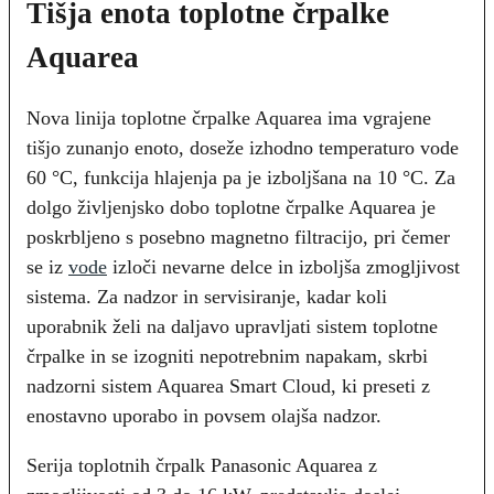
Tišja enota toplotne črpalke
Aquarea
Nova linija toplotne črpalke Aquarea ima vgrajene
tišjo zunanjo enoto, doseže izhodno temperaturo vode
60 °C, funkcija hlajenja pa je izboljšana na 10 °C. Za
dolgo življenjsko dobo toplotne črpalke Aquarea je
poskrbljeno s posebno magnetno filtracijo, pri čemer
se iz
vode
izloči nevarne delce in izboljša zmogljivost
sistema. Za nadzor in servisiranje, kadar koli
uporabnik želi na daljavo upravljati sistem toplotne
črpalke in se izogniti nepotrebnim napakam, skrbi
nadzorni sistem Aquarea Smart Cloud, ki preseti z
enostavno uporabo in povsem olajša nadzor.
Serija toplotnih črpalk Panasonic Aquarea z