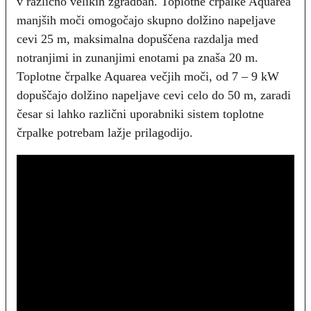
v različno velikih zgradbah. Toplotne črpalke Aquarea
manjših moči omogočajo skupno dolžino napeljave
cevi 25 m, maksimalna dopuščena razdalja med
notranjimi in zunanjimi enotami pa znaša 20 m.
Toplotne črpalke Aquarea večjih moči, od 7 – 9 kW
dopuščajo dolžino napeljave cevi celo do 50 m, zaradi
česar si lahko različni uporabniki sistem toplotne
črpalke potrebam lažje prilagodijo.