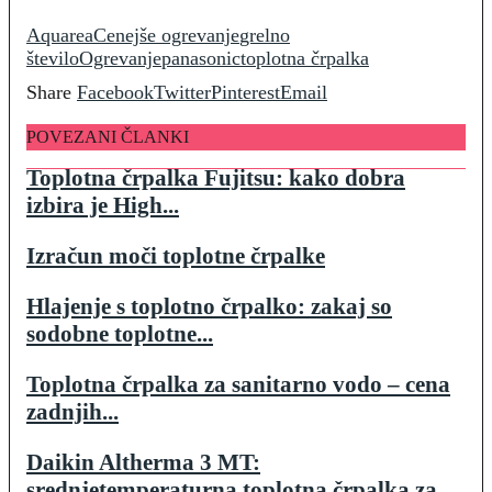
Aquarea
Cenejše ogrevanje
grelno
število
Ogrevanje
panasonic
toplotna črpalka
Share
Facebook
Twitter
Pinterest
Email
POVEZANI ČLANKI
Toplotna črpalka Fujitsu: kako dobra
izbira je High...
Izračun moči toplotne črpalke
Hlajenje s toplotno črpalko: zakaj so
sodobne toplotne...
Toplotna črpalka za sanitarno vodo – cena
zadnjih...
Daikin Altherma 3 MT:
srednjetemperaturna toplotna črpalka za...