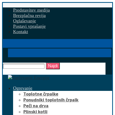
Predstavitev medija
Brezplačna revija
Oglaševanje
Postavi vprašanje
Kontakt
Najdi
Ogrevanje
Toplotne črpalke
Ponudniki toplotnih črpalk
Peči na drva
Plinski kotli