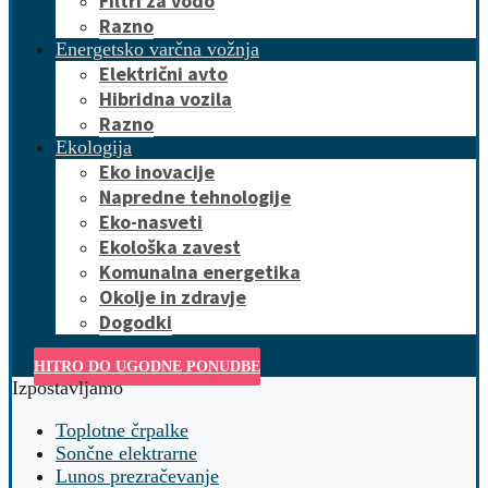
Filtri za vodo
Razno
Energetsko varčna vožnja
Električni avto
Hibridna vozila
Razno
Ekologija
Eko inovacije
Napredne tehnologije
Eko-nasveti
Ekološka zavest
Komunalna energetika
Okolje in zdravje
Dogodki
HITRO DO UGODNE PONUDBE
Izpostavljamo
Toplotne črpalke
Sončne elektrarne
Lunos prezračevanje