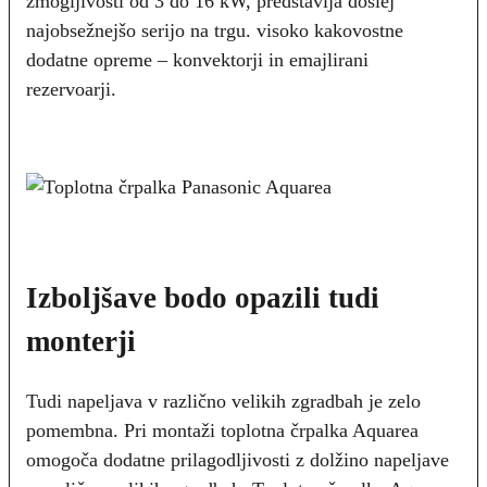
zmogljivosti od 3 do 16 kW, predstavlja doslej
najobsežnejšo serijo na trgu. visoko kakovostne
dodatne opreme – konvektorji in emajlirani
rezervoarji.
Izboljšave bodo opazili tudi
monterji
Tudi napeljava v različno velikih zgradbah je zelo
pomembna. Pri montaži toplotna črpalka Aquarea
omogoča dodatne prilagodljivosti z dolžino napeljave