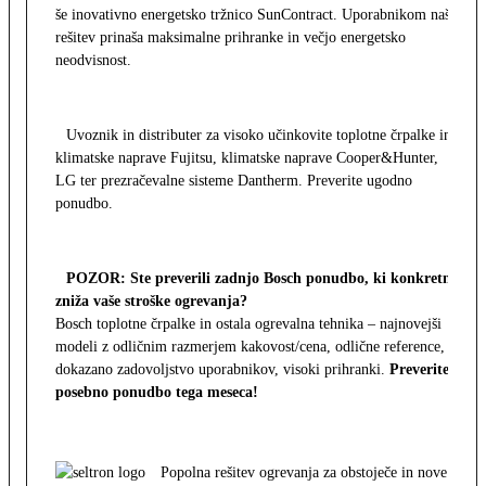
še inovativno energetsko tržnico SunContract. Uporabnikom naša
rešitev prinaša maksimalne prihranke in večjo energetsko
neodvisnost.
Uvoznik in distributer za visoko učinkovite toplotne črpalke in
klimatske naprave Fujitsu, klimatske naprave Cooper&Hunter,
LG ter prezračevalne sisteme Dantherm. Preverite ugodno
ponudbo.
POZOR: Ste preverili zadnjo Bosch ponudbo, ki konkretno
zniža vaše stroške ogrevanja?
Bosch toplotne črpalke in ostala ogrevalna tehnika – najnovejši
modeli z odličnim razmerjem kakovost/cena, odlične reference,
dokazano zadovoljstvo uporabnikov, visoki prihranki.
Preverite
posebno ponudbo tega meseca!
Popolna rešitev ogrevanja za obstoječe in nove