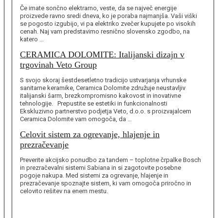
Če imate sončno elektrarno, veste, da se največ energije
proizvede ravno sredi dneva, ko je poraba najmanjša. Vaši viški
se pogosto izgubijo, vi pa elektriko zvečer kupujete po visokih
cenah. Naj vam predstavimo resnično slovensko zgodbo, na
katero …
CERAMICA DOLOMITE: Italijanski dizajn v
trgovinah Veto Group
S svojo skoraj šestdesetletno tradicijo ustvarjanja vrhunske
sanitarne keramike, Ceramica Dolomite združuje neustavljiv
italijanski šarm, brezkompromisno kakovost in inovativne
tehnologije. Prepustite se estetiki in funkcionalnosti
Ekskluzivno partnerstvo podjetja Veto, d.o.o. s proizvajalcem
Ceramica Dolomite vam omogoča, da …
Celovit sistem za ogrevanje, hlajenje in
prezračevanje
Preverite akcijsko ponudbo za tandem – toplotne črpalke Bosch
in prezračevalni sistemi Sabiana in si zagotovite posebne
pogoje nakupa. Med sistemi za ogrevanje, hlajenje in
prezračevanje spoznajte sistem, ki vam omogoča priročno in
celovito rešitev na enem mestu.