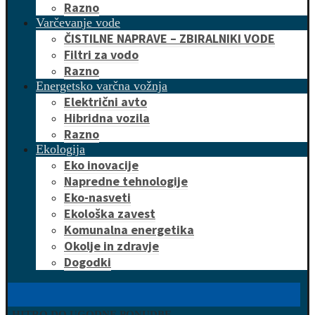
Razno
Varčevanje vode
ČISTILNE NAPRAVE – ZBIRALNIKI VODE
Filtri za vodo
Razno
Energetsko varčna vožnja
Električni avto
Hibridna vozila
Razno
Ekologija
Eko inovacije
Napredne tehnologije
Eko-nasveti
Ekološka zavest
Komunalna energetika
Okolje in zdravje
Dogodki
HITRO DO UGODNE PONUDBE