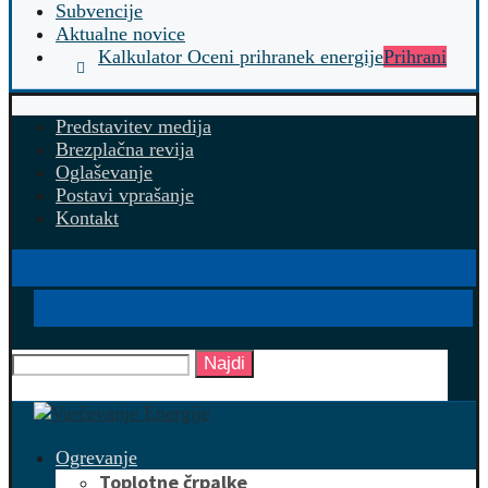
Subvencije
Aktualne novice
Kalkulator Oceni prihranek energije
Prihrani
Predstavitev medija
Brezplačna revija
Oglaševanje
Postavi vprašanje
Kontakt
Najdi
Ogrevanje
Toplotne črpalke