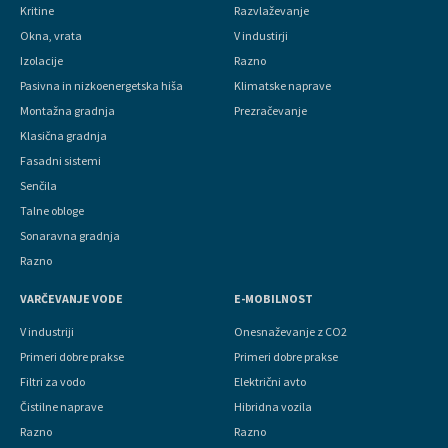
Kritine
Razvlaževanje
Okna, vrata
V industirji
Izolacije
Razno
Pasivna in nizkoenergetska hiša
Klimatske naprave
Montažna gradnja
Prezračevanje
Klasična gradnja
Fasadni sistemi
Senčila
Talne obloge
Sonaravna gradnja
Razno
VARČEVANJE VODE
E-MOBILNOST
V industriji
Onesnaževanje z CO2
Primeri dobre prakse
Primeri dobre prakse
Filtri za vodo
Električni avto
Čistilne naprave
Hibridna vozila
Razno
Razno