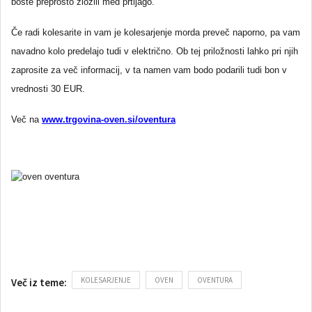
boste preprosto zložili med prtljago.
Če radi kolesarite in vam je kolesarjenje morda preveč naporno, pa vam
navadno kolo predelajo tudi v električno. Ob tej priložnosti lahko pri njih
zaprosite za več informacij, v ta namen vam bodo podarili tudi bon v
vrednosti 30 EUR.
Več na
www.trgovina-oven.si/oventura
KOLESARJENJE
OVEN
OVENTURA
Več iz teme: