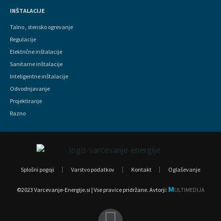
INŠTALACIJE
Talno , stensko ogrevanje
Regulacije
Električne inštalacije
Sanitarne inštalacije
Inteligentne inštalacije
Odvodnjavanje
Projektiranje
Razno
Splošni pogoji
Varstvo podatkov
Kontakt
Oglaševanje
M
©2023 Varcevanje-Energije.si | Vse pravice pridržane.
Avtorji:
ULTIMEDIJA