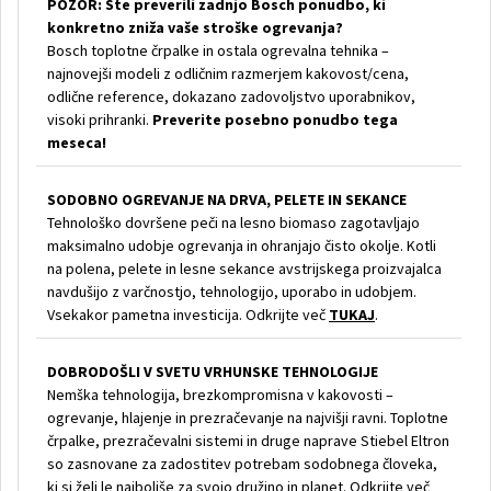
POZOR: Ste preverili zadnjo Bosch ponudbo, ki
konkretno zniža vaše stroške ogrevanja?
Bosch toplotne črpalke in ostala ogrevalna tehnika –
najnovejši modeli z odličnim razmerjem kakovost/cena,
odlične reference, dokazano zadovoljstvo uporabnikov,
visoki prihranki.
Preverite posebno ponudbo tega
meseca!
SODOBNO OGREVANJE NA DRVA, PELETE IN SEKANCE
Tehnološko dovršene peči na lesno biomaso zagotavljajo
maksimalno udobje ogrevanja in ohranjajo čisto okolje. Kotli
na polena, pelete in lesne sekance avstrijskega proizvajalca
navdušijo z varčnostjo, tehnologijo, uporabo in udobjem.
Vsekakor pametna investicija. Odkrijte več
TUKAJ
.
DOBRODOŠLI V SVETU VRHUNSKE TEHNOLOGIJE
Nemška tehnologija, brezkompromisna v kakovosti –
ogrevanje, hlajenje in prezračevanje na najvišji ravni. Toplotne
črpalke, prezračevalni sistemi in druge naprave Stiebel Eltron
so zasnovane za zadostitev potrebam sodobnega človeka,
ki si želi le najboljše za svojo družino in planet. Odkrijte več