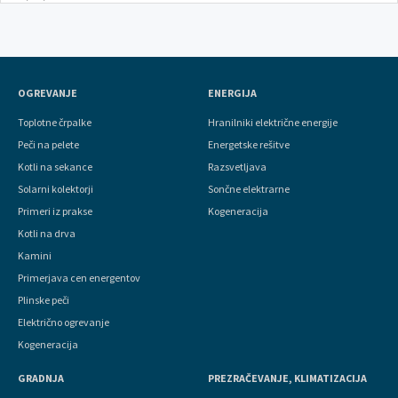
OGREVANJE
ENERGIJA
Toplotne črpalke
Hranilniki električne energije
Peči na pelete
Energetske rešitve
Kotli na sekance
Razsvetljava
Solarni kolektorji
Sončne elektrarne
Primeri iz prakse
Kogeneracija
Kotli na drva
Kamini
Primerjava cen energentov
Plinske peči
Električno ogrevanje
Kogeneracija
GRADNJA
PREZRAČEVANJE, KLIMATIZACIJA