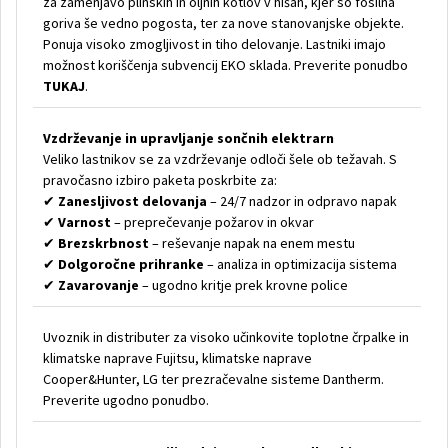
za zamenjavo plinskih in oljnih kotlov v hišah, kjer so fosilna
goriva še vedno pogosta, ter za nove stanovanjske objekte.
Ponuja visoko zmogljivost in tiho delovanje. Lastniki imajo
možnost koriščenja subvencij EKO sklada. Preverite ponudbo
TUKAJ
.
Vzdrževanje in upravljanje sončnih elektrarn
Veliko lastnikov se za vzdrževanje odloči šele ob težavah. S
pravočasno izbiro paketa poskrbite za:
✔
Zanesljivost delovanja
– 24/7 nadzor in odpravo napak
✔
Varnost
– preprečevanje požarov in okvar
✔
Brezskrbnost
– reševanje napak na enem mestu
✔
Dolgoročne prihranke
– analiza in optimizacija sistema
✔
Zavarovanje
– ugodno kritje prek krovne police
Uvoznik in distributer za visoko učinkovite toplotne črpalke in
klimatske naprave Fujitsu, klimatske naprave
Cooper&Hunter, LG ter prezračevalne sisteme Dantherm.
Preverite ugodno ponudbo.