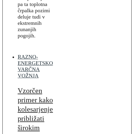
pa ta toplotna
črpalka pozimi
deluje tudi v
ekstremnih
zunanjih
pogojih.
RAZNO-
ENERGETSKO
VARČNA
VOŽNJA
Vzorčen
primer kako
kolesarjenje
približati
širokim