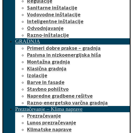
Regulacije
Sanitarne inštalacije
Vodovodne inštalacije
Inteligentne inštalacije
Odvodnjavanje
Razno-inštalacije
GRADNJA
Primeri dobre prakse – gradnja
Pasivna in nizkoenergijska hiša
Montažna gradnja
Klasična gradnja
Izolacije
Barve in fasade
Stavbno pohištvo
Napredne gradbene rešitve
Razno-energetsko varčna gradnja
Prezračevanje – Klima naprave
Prezračevanje
Lunos prezračevanje
Klimatske naprave