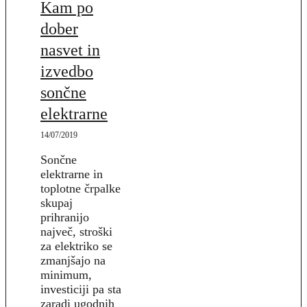
Kam po
dober
nasvet in
izvedbo
sončne
elektrarne
14/07/2019
Sončne
elektrarne in
toplotne črpalke
skupaj
prihranijo
največ, stroški
za elektriko se
zmanjšajo na
minimum,
investiciji pa sta
zaradi ugodnih