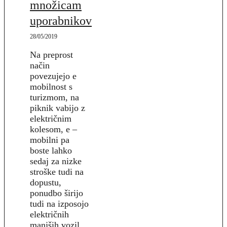
množicam
uporabnikov
28/05/2019
Na preprost
način
povezujejo e
mobilnost s
turizmom, na
piknik vabijo z
električnim
kolesom, e –
mobilni pa
boste lahko
sedaj za nizke
stroške tudi na
dopustu,
ponudbo širijo
tudi na izposojo
električnih
manjših vozil.