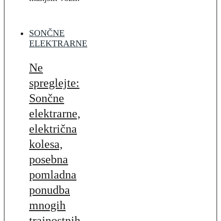
SONČNE
ELEKTRARNE
Ne
spreglejte:
Sončne
elektrarne,
električna
kolesa,
posebna
pomladna
ponudba
mnogih
trajnostnih