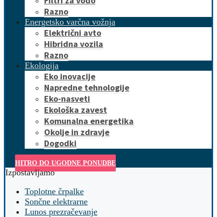
Filtri za vodo
Razno
Energetsko varčna vožnja
Električni avto
Hibridna vozila
Razno
Ekologija
Eko inovacije
Napredne tehnologije
Eko-nasveti
Ekološka zavest
Komunalna energetika
Okolje in zdravje
Dogodki
HITRO DO UGODNE PONUDBE
Izpostavljamo
Toplotne črpalke
Sončne elektrarne
Lunos prezračevanje