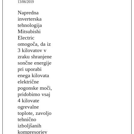
13/06/2019
Napredna
inverterska
tehnologija
Mitsubishi
Electric
omogoča, da iz
3 kilovatov v
zraku shranjene
sončne energije
pri uporabi
enega kilovata
električne
pogonske moči,
pridobimo vsaj
4 kilovate
ogrevalne
toplote, zavoljo
tehnično
izboljšanih
kompresorjev