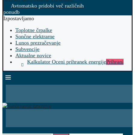
Avtomatsko pridobi več različnih
ponudb
Izpostavljamo
Toplotne črpalke
Sončne elektrarne
Lunos prezračevanje
Subvencije
Aktualne novice
Kalkulator Oceni prihranek energije
Prihrani