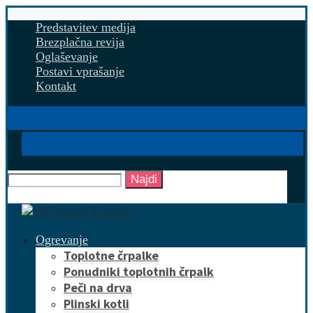
Predstavitev medija
Brezplačna revija
Oglaševanje
Postavi vprašanje
Kontakt
Najdi
Ogrevanje
Toplotne črpalke
Ponudniki toplotnih črpalk
Peči na drva
Plinski kotli