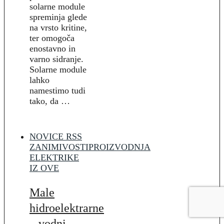
solarne module
spreminja glede
na vrsto kritine,
ter omogoča
enostavno in
varno sidranje.
Solarne module
lahko
namestimo tudi
tako, da …
NOVICE RSS
ZANIMIVOSTI
PROIZVODNJA
ELEKTRIKE
IZ OVE
Male
hidroelektrarne
– vodni