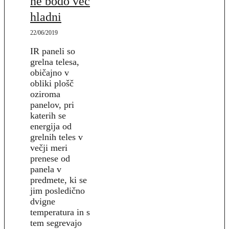
ne bodo več
hladni
22/06/2019
IR paneli so
grelna telesa,
običajno v
obliki plošč
oziroma
panelov, pri
katerih se
energija od
grelnih teles v
večji meri
prenese od
panela v
predmete, ki se
jim posledično
dvigne
temperatura in s
tem segrevajo