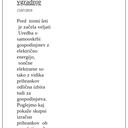
vgradnje
15/07/2019
Pred tremi leti
je začela veljati
Uredba o
samooskrbi
gospodinjstev z
električno
energijo,
sončne
elektrarne so
tako z vidika
prihrankov
odlična izbira
tudi za
gospodinjstva.
Poglejmo kaj
pokaže skupni
izračun
prihrankov ob