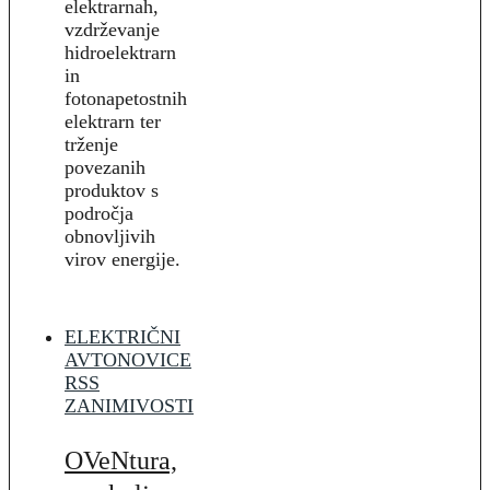
elektrarnah,
vzdrževanje
hidroelektrarn
in
fotonapetostnih
elektrarn ter
trženje
povezanih
produktov s
področja
obnovljivih
virov energije.
ELEKTRIČNI
AVTO
NOVICE
RSS
ZANIMIVOSTI
OVeNtura,