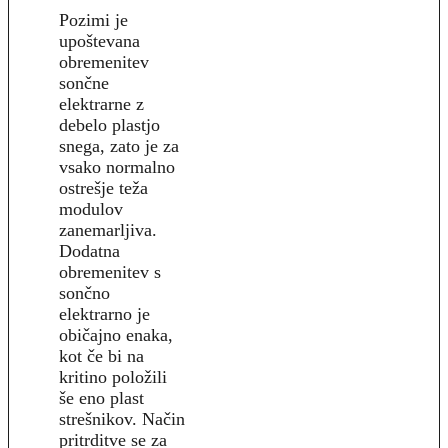
Pozimi je
upoštevana
obremenitev
sončne
elektrarne z
debelo plastjo
snega, zato je za
vsako normalno
ostrešje teža
modulov
zanemarljiva.
Dodatna
obremenitev s
sončno
elektrarno je
običajno enaka,
kot če bi na
kritino položili
še eno plast
strešnikov. Način
pritrditve se za