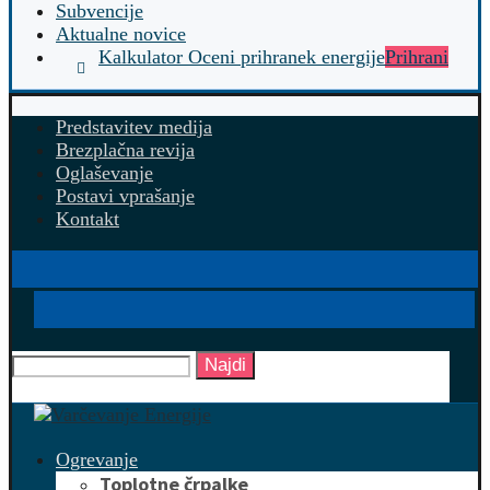
Subvencije
Aktualne novice
Kalkulator Oceni prihranek energije
Prihrani
Predstavitev medija
Brezplačna revija
Oglaševanje
Postavi vprašanje
Kontakt
Najdi
Ogrevanje
Toplotne črpalke