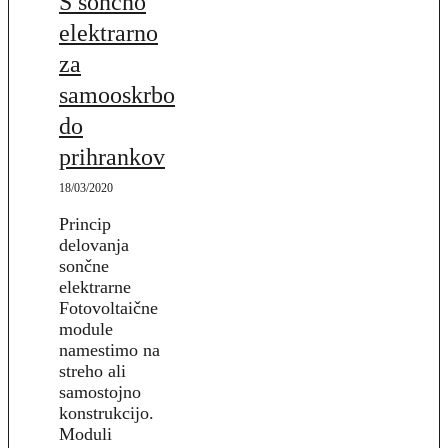
S sončno
elektrarno
za
samooskrbo
do
prihrankov
18/03/2020
Princip
delovanja
sončne
elektrarne
Fotovoltaične
module
namestimo na
streho ali
samostojno
konstrukcijo.
Moduli