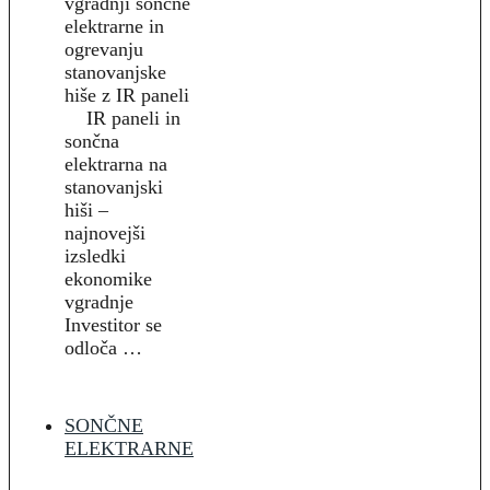
vgradnji sončne
elektrarne in
ogrevanju
stanovanjske
hiše z IR paneli
IR paneli in
sončna
elektrarna na
stanovanjski
hiši –
najnovejši
izsledki
ekonomike
vgradnje
Investitor se
odloča …
SONČNE
ELEKTRARNE