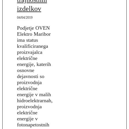
izdelkov
04/04/2019
Podjetje OVEN
Elektro Maribor
ima status
kvalificiranega
proizvajalca
električne
energije, katerih
osnovne
dejavnosti so
proizvodnja
električne
energije v malih
hidroelektrarnah,
proizvodnja
električne
energije v
fotonapetostnih