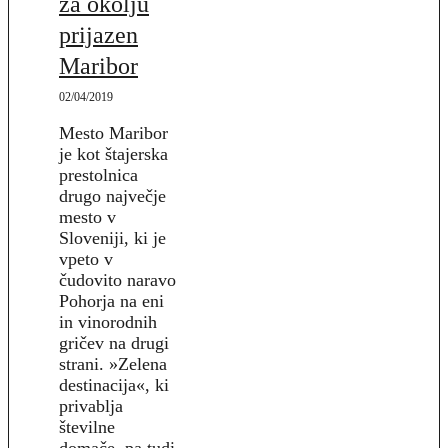
za okolju
prijazen
Maribor
02/04/2019
Mesto Maribor
je kot štajerska
prestolnica
drugo največje
mesto v
Sloveniji, ki je
vpeto v
čudovito naravo
Pohorja na eni
in vinorodnih
gričev na drugi
strani. »Zelena
destinacija«, ki
privablja
številne
domače, pa tudi