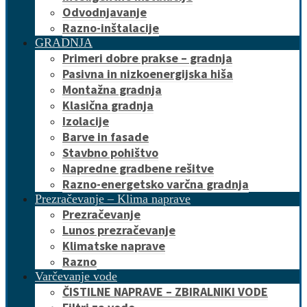
Odvodnjavanje
Razno-inštalacije
GRADNJA
Primeri dobre prakse – gradnja
Pasivna in nizkoenergijska hiša
Montažna gradnja
Klasična gradnja
Izolacije
Barve in fasade
Stavbno pohištvo
Napredne gradbene rešitve
Razno-energetsko varčna gradnja
Prezračevanje – Klima naprave
Prezračevanje
Lunos prezračevanje
Klimatske naprave
Razno
Varčevanje vode
ČISTILNE NAPRAVE – ZBIRALNIKI VODE