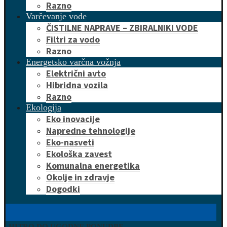
Razno
Varčevanje vode
ČISTILNE NAPRAVE – ZBIRALNIKI VODE
Filtri za vodo
Razno
Energetsko varčna vožnja
Električni avto
Hibridna vozila
Razno
Ekologija
Eko inovacije
Napredne tehnologije
Eko-nasveti
Ekološka zavest
Komunalna energetika
Okolje in zdravje
Dogodki
HITRO DO UGODNE PONUDBE