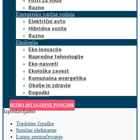
Filtri za vodo
Razno
Energetsko varčna vožnja
Električni avto
Hibridna vozila
Razno
Ekologija
Eko inovacije
Napredne tehnologije
Eko-nasveti
Ekološka zavest
Komunalna energetika
Okolje in zdravje
Dogodki
HITRO DO UGODNE PONUDBE
Izpostavljamo
Toplotne črpalke
Sončne elektrarne
Lunos prezračevanje