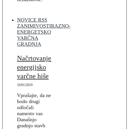
NOVICE RSS
ZANIMIVOSTI
RAZNO-
ENERGETSKO
VARČNA
GRADNJA
Načrtovanje
energijsko
varčne hiše
10/01/2019
Vprašajte, da ne
bodo drugi
odločali
namesto vas
Današnjo
gradnjo stavb