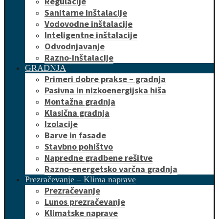
Regulacije
Sanitarne inštalacije
Vodovodne inštalacije
Inteligentne inštalacije
Odvodnjavanje
Razno-inštalacije
GRADNJA
Primeri dobre prakse – gradnja
Pasivna in nizkoenergijska hiša
Montažna gradnja
Klasična gradnja
Izolacije
Barve in fasade
Stavbno pohištvo
Napredne gradbene rešitve
Razno-energetsko varčna gradnja
Prezračevanje – Klima naprave
Prezračevanje
Lunos prezračevanje
Klimatske naprave