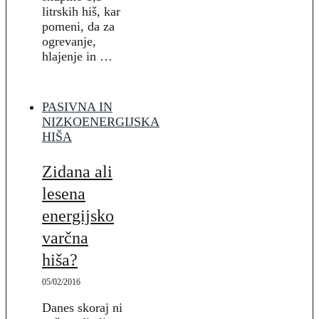
litrskih hiš, kar
pomeni, da za
ogrevanje,
hlajenje in …
PASIVNA IN
NIZKOENERGIJSKA
HIŠA
Zidana ali
lesena
energijsko
varčna
hiša?
05/02/2016
Danes skoraj ni