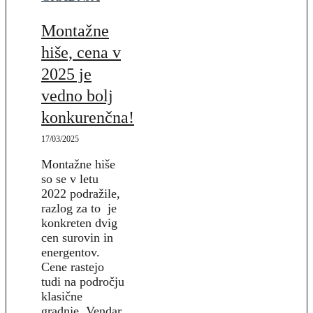
Montažne
hiše, cena v
2025 je
vedno bolj
konkurenčna!
17/03/2025
Montažne hiše
so se v letu
2022 podražile,
razlog za to je
konkreten dvig
cen surovin in
energentov.
Cene rastejo
tudi na področju
klasične
gradnje. Vendar