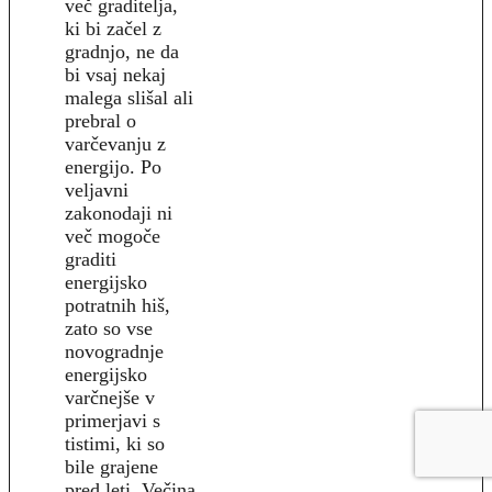
več graditelja,
ki bi začel z
gradnjo, ne da
bi vsaj nekaj
malega slišal ali
prebral o
varčevanju z
energijo. Po
veljavni
zakonodaji ni
več mogoče
graditi
energijsko
potratnih hiš,
zato so vse
novogradnje
energijsko
varčnejše v
primerjavi s
tistimi, ki so
bile grajene
pred leti. Večina