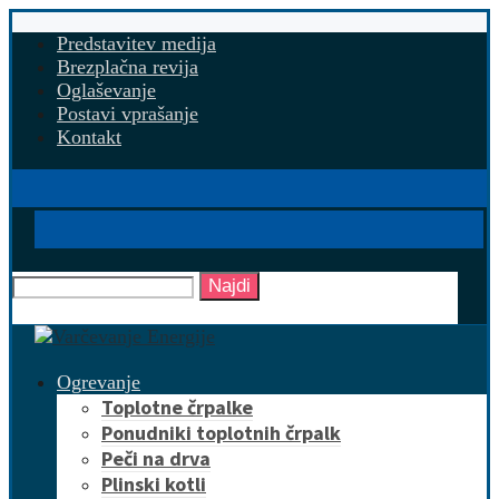
Predstavitev medija
Brezplačna revija
Oglaševanje
Postavi vprašanje
Kontakt
Najdi
Ogrevanje
Toplotne črpalke
Ponudniki toplotnih črpalk
Peči na drva
Plinski kotli