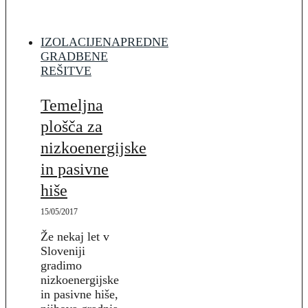
IZOLACIJE
NAPREDNE
GRADBENE
REŠITVE
Temeljna
plošča za
nizkoenergijske
in pasivne
hiše
15/05/2017
Že nekaj let v
Sloveniji
gradimo
nizkoenergijske
in pasivne hiše,