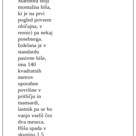
Maribora stoji
montažna hiša,
ki je na prvi
pogled povsem
običajna, v
resnici pa nekaj
posebnega.
Izdelana je v
standardu
pasivne hiše,
ima 140
kvadratnih
metrov
uporabne
površine v
pritličju in
mansardi,
lastnik pa se bo
vanjo vselil čez
dva meseca.
Hiša spada v
skupino 1,5