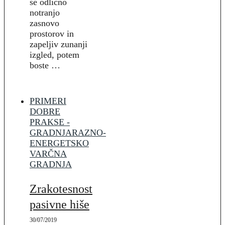
še odlično
notranjo
zasnovo
prostorov in
zapeljiv zunanji
izgled, potem
boste …
PRIMERI
DOBRE
PRAKSE -
GRADNJA
RAZNO-
ENERGETSKO
VARČNA
GRADNJA
Zrakotesnost
pasivne hiše
30/07/2019