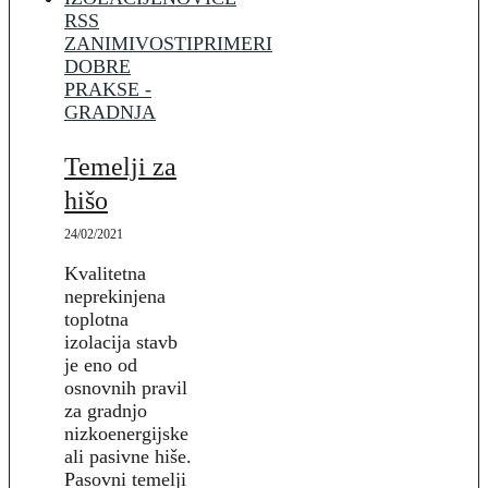
RSS
ZANIMIVOSTI
PRIMERI
DOBRE
PRAKSE -
GRADNJA
Temelji za
hišo
24/02/2021
Kvalitetna
neprekinjena
toplotna
izolacija stavb
je eno od
osnovnih pravil
za gradnjo
nizkoenergijske
ali pasivne hiše.
Pasovni temelji