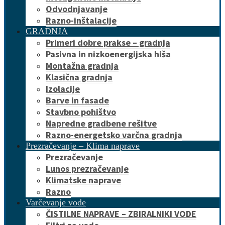
Odvodnjavanje
Razno-inštalacije
GRADNJA
Primeri dobre prakse – gradnja
Pasivna in nizkoenergijska hiša
Montažna gradnja
Klasična gradnja
Izolacije
Barve in fasade
Stavbno pohištvo
Napredne gradbene rešitve
Razno-energetsko varčna gradnja
Prezračevanje – Klima naprave
Prezračevanje
Lunos prezračevanje
Klimatske naprave
Razno
Varčevanje vode
ČISTILNE NAPRAVE – ZBIRALNIKI VODE