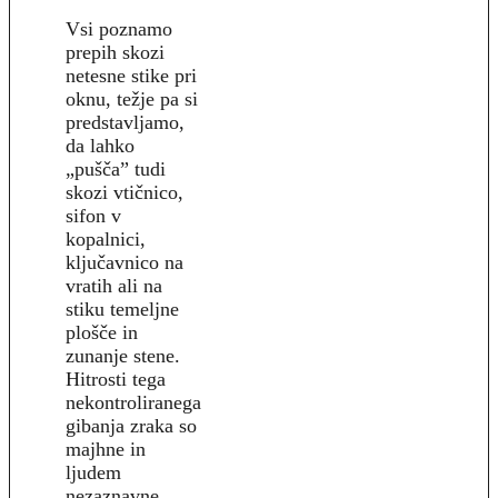
Vsi poznamo
prepih skozi
netesne stike pri
oknu, težje pa si
predstavljamo,
da lahko
„pušča” tudi
skozi vtičnico,
sifon v
kopalnici,
ključavnico na
vratih ali na
stiku temeljne
plošče in
zunanje stene.
Hitrosti tega
nekontroliranega
gibanja zraka so
majhne in
ljudem
nezaznavne.