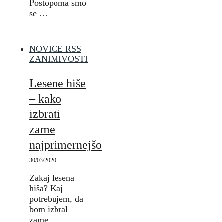
Postopoma smo
se …
NOVICE RSS
ZANIMIVOSTI
Lesene hiše
– kako
izbrati
zame
najprimernejšo
30/03/2020
Zakaj lesena
hiša? Kaj
potrebujem, da
bom izbral
zame