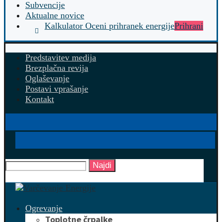
Subvencije
Aktualne novice
Kalkulator Oceni prihranek energije
Prihrani
Predstavitev medija
Brezplačna revija
Oglaševanje
Postavi vprašanje
Kontakt
Najdi
Ogrevanje
Toplotne črpalke