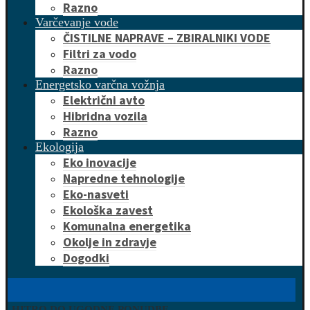
Razno
Varčevanje vode
ČISTILNE NAPRAVE – ZBIRALNIKI VODE
Filtri za vodo
Razno
Energetsko varčna vožnja
Električni avto
Hibridna vozila
Razno
Ekologija
Eko inovacije
Napredne tehnologije
Eko-nasveti
Ekološka zavest
Komunalna energetika
Okolje in zdravje
Dogodki
HITRO DO UGODNE PONUDBE