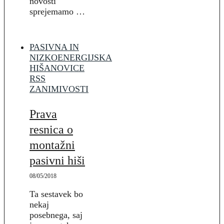
novosti
sprejemamo …
PASIVNA IN
NIZKOENERGIJSKA
HIŠA
NOVICE
RSS
ZANIMIVOSTI
Prava
resnica o
montažni
pasivni hiši
08/05/2018
Ta sestavek bo
nekaj
posebnega, saj