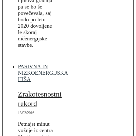
njihova gradnja
pa se bo še
povečevala, saj
bodo po letu
2020 dovoljene
le skoraj
ničenergijske
stavbe.
PASIVNA IN
NIZKOENERGIJSKA
HIŠA
Zrakotesnostni
rekord
18/02/2016
Petnajst minut
vožnje iz centra