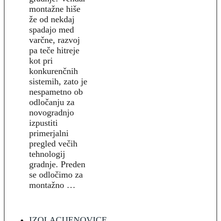
montažne hiše
že od nekdaj
spadajo med
varčne, razvoj
pa teče hitreje
kot pri
konkurenčnih
sistemih, zato je
nespametno ob
odločanju za
novogradnjo
izpustiti
primerjalni
pregled večih
tehnologij
gradnje. Preden
se odločimo za
montažno …
IZOLACIJE
NOVICE