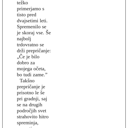
težko
primerjamo s
tisto pred
dvajsetimi leti.
Spremenilo se
je skoraj vse. Še
najbolj
trdovratno se
drži prepričanje:
„Če je bilo
dobro za
mojega očeta,
bo tudi zame.”
Takšno
prepričanje je
prisotno le še
pri gradnji, saj
se na drugih
področjih svet
strahovito hitro
spreminja,