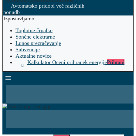
Avtomatsko pridobi več različnih
ponudb
Izpostavljamo
Toplotne črpalke
Sončne elektrarne
Lunos prezračevanje
Subvencije
Aktualne novice
Kalkulator Oceni prihranek energije
Prihrani