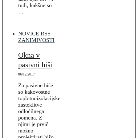
tudi, kakšne so
…
NOVICE RSS
ZANIMIVOSTI
Okna v
pasivni hiši
06/12/2017
Za pasivne hiše
so kakovostne
toplotnoizolacijske
zasteklitve
odločilnega
pomena. Z
njimi je prvič
možno
projektirati hišo