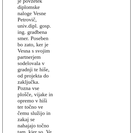
je povzetek
diplomske
naloge Vesne
Petrovič,
univ.dipl. gosp.
ing. gradbena
smer. Poseben
bo zato, ker je
Vesna s svojim
partnerjem
sodelovala v
gradnji te hiše,
od projekta do
zaključka.
Pozna vse
plošče, vijake in
opremo v hiši
ter točno ve
čemu služijo in
zakaj se
nahajajo točno
tam, kjer so. Ve