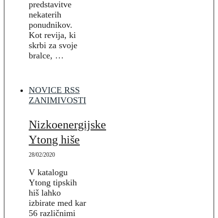
predstavitve
nekaterih
ponudnikov.
Kot revija, ki
skrbi za svoje
bralce, …
NOVICE RSS
ZANIMIVOSTI
Nizkoenergijske
Ytong hiše
28/02/2020
V katalogu
Ytong tipskih
hiš lahko
izbirate med kar
56 različnimi