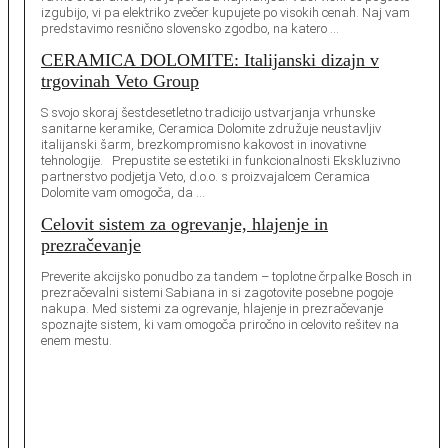
izgubijo, vi pa elektriko zvečer kupujete po visokih cenah. Naj vam
predstavimo resnično slovensko zgodbo, na katero …
CERAMICA DOLOMITE: Italijanski dizajn v
trgovinah Veto Group
S svojo skoraj šestdesetletno tradicijo ustvarjanja vrhunske
sanitarne keramike, Ceramica Dolomite združuje neustavljiv
italijanski šarm, brezkompromisno kakovost in inovativne
tehnologije. Prepustite se estetiki in funkcionalnosti Ekskluzivno
partnerstvo podjetja Veto, d.o.o. s proizvajalcem Ceramica
Dolomite vam omogoča, da …
Celovit sistem za ogrevanje, hlajenje in
prezračevanje
Preverite akcijsko ponudbo za tandem – toplotne črpalke Bosch in
prezračevalni sistemi Sabiana in si zagotovite posebne pogoje
nakupa. Med sistemi za ogrevanje, hlajenje in prezračevanje
spoznajte sistem, ki vam omogoča priročno in celovito rešitev na
enem mestu.