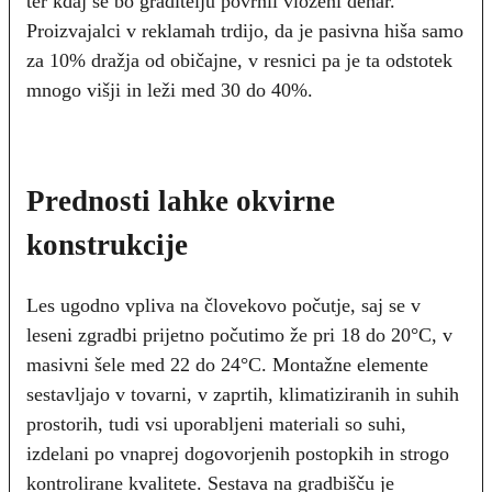
ter kdaj se bo graditelju povrnil vloženi denar.
Proizvajalci v reklamah trdijo, da je pasivna hiša samo
za 10% dražja od običajne, v resnici pa je ta odstotek
mnogo višji in leži med 30 do 40%.
Prednosti lahke okvirne
konstrukcije
Les ugodno vpliva na človekovo počutje, saj se v
leseni zgradbi prijetno počutimo že pri 18 do 20°C, v
masivni šele med 22 do 24°C. Montažne elemente
sestavljajo v tovarni, v zaprtih, klimatiziranih in suhih
prostorih, tudi vsi uporabljeni materiali so suhi,
izdelani po vnaprej dogovorjenih postopkih in strogo
kontrolirane kvalitete. Sestava na gradbišču je