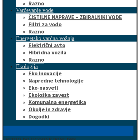
Razno
Varčevanje vode
ČISTILNE NAPRAVE – ZBIRALNIKI VODE
Filtri za vodo
Razno
Energetsko varčna vožnja
Električni avto
Hibridna vozila
Razno
Ekologija
Eko inovacije
Napredne tehnologije
Eko-nasveti
Ekološka zavest
Komunalna energetika
Okolje in zdravje
Dogodki
HITRO DO UGODNE PONUDBE