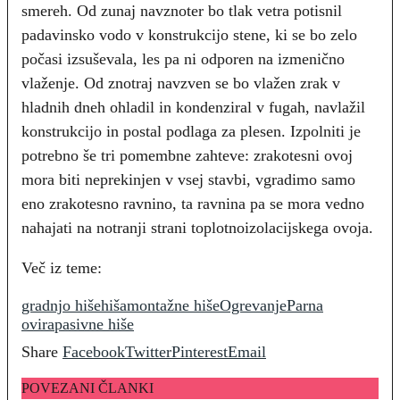
smereh. Od zunaj navznoter bo tlak vetra potisnil
padavinsko vodo v konstrukcijo stene, ki se bo zelo
počasi izsuševala, les pa ni odporen na izmenično
vlaženje. Od znotraj navzven se bo vlažen zrak v
hladnih dneh ohladil in kondenziral v fugah, navlažil
konstrukcijo in postal podlaga za plesen. Izpolniti je
potrebno še tri pomembne zahteve: zrakotesni ovoj
mora biti neprekinjen v vsej stavbi, vgradimo samo
eno zrakotesno ravnino, ta ravnina pa se mora vedno
nahajati na notranji strani toplotnoizolacijskega ovoja.
Več iz teme:
gradnjo hiše
hiša
montažne hiše
Ogrevanje
Parna
ovira
pasivne hiše
Share
Facebook
Twitter
Pinterest
Email
POVEZANI ČLANKI