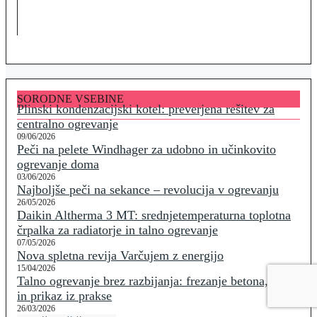
SORODNE VSEBINE
Plinski kondenzacijski kotel: preverjena rešitev za
centralno ogrevanje
09/06/2026
Peči na pelete Windhager za udobno in učinkovito
ogrevanje doma
03/06/2026
Najboljše peči na sekance – revolucija v ogrevanju
26/05/2026
Daikin Altherma 3 MT: srednjetemperaturna toplotna
črpalka za radiatorje in talno ogrevanje
07/05/2026
Nova spletna revija Varčujem z energijo
15/04/2026
Talno ogrevanje brez razbijanja: frezanje betona, cena
in prikaz iz prakse
26/03/2026