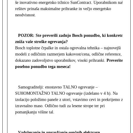
še inovativno energetsko tržnico SunContract. Uporabnikom naša
rešitev prinaša maksimalne prihranke in večjo energetsko
neodvisnost.
POZOR: Ste preverili zadnjo Bosch ponudbo, ki konkretno
zniža vaše stroške ogrevanja?
Bosch toplotne črpalke in ostala ogrevalna tehnika – najnovejši
modeli z odličnim razmerjem kakovost/cena, odlične reference,
dokazano zadovoljstvo uporabnikov, visoki prihranki.
Preverite
posebno ponudbo tega meseca!
Samograditelji: enostavno TALNO ogrevanje –
SUHOMONTAŽNO TALNO ogrevanje (izdelano v 4 h). Na
izolacijo položimo panele z utori, vstavimo cevi in prekrijemo z
izravnalno maso. Odlično tudi za lesene strope ter pri
pomanjkanju višine tal.
Vzdrževanje in upravljanje sončnih elektrarn