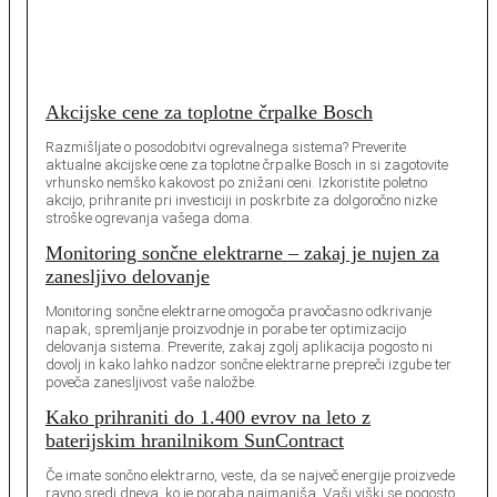
Akcijske cene za toplotne črpalke Bosch
Razmišljate o posodobitvi ogrevalnega sistema? Preverite
aktualne akcijske cene za toplotne črpalke Bosch in si zagotovite
vrhunsko nemško kakovost po znižani ceni. Izkoristite poletno
akcijo, prihranite pri investiciji in poskrbite za dolgoročno nizke
stroške ogrevanja vašega doma.
Monitoring sončne elektrarne – zakaj je nujen za
zanesljivo delovanje
Monitoring sončne elektrarne omogoča pravočasno odkrivanje
napak, spremljanje proizvodnje in porabe ter optimizacijo
delovanja sistema. Preverite, zakaj zgolj aplikacija pogosto ni
dovolj in kako lahko nadzor sončne elektrarne prepreči izgube ter
poveča zanesljivost vaše naložbe.
Kako prihraniti do 1.400 evrov na leto z
baterijskim hranilnikom SunContract
Če imate sončno elektrarno, veste, da se največ energije proizvede
ravno sredi dneva, ko je poraba najmanjša. Vaši viški se pogosto