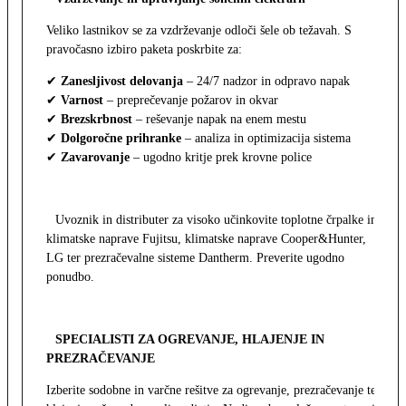
Veliko lastnikov se za vzdrževanje odloči šele ob težavah. S
pravočasno izbiro paketa poskrbite za:
✔
Zanesljivost delovanja
– 24/7 nadzor in odpravo napak
✔
Varnost
– preprečevanje požarov in okvar
✔
Brezskrbnost
– reševanje napak na enem mestu
✔
Dolgoročne prihranke
– analiza in optimizacija sistema
✔
Zavarovanje
– ugodno kritje prek krovne police
Uvoznik in distributer za visoko učinkovite toplotne črpalke in
klimatske naprave Fujitsu, klimatske naprave Cooper&Hunter,
LG ter prezračevalne sisteme Dantherm. Preverite ugodno
ponudbo.
SPECIALISTI ZA OGREVANJE, HLAJENJE IN
PREZRAČEVANJE
Izberite sodobne in varčne rešitve za ogrevanje, prezračevanje ter