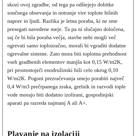
skozi ovoj zgradbe, od tega pa odštejejo dobitke
sončnega obsevanja in notranje vire toplote hišnih
naprav in ljudi. Razlika je letna poraba, ki ne sme
presegati navedene meje. Ta pa ni slučajno določena,
saj če bi bila poraba večja, stavbe nebi mogli več
ogrevati samo toplozračno, morali bi vgraditi dodatne
ogrevalne sisteme. Zato mora biti toplotna prehodnost
vseh gradbenih elementov manjša kot 0,15 W/m2K,
pri prostostoječi enodružinski hiši celo okrog 0,10
W/m2K. Pogoni prezračevanja smejo porabiti največ
0,4 W/m3 prečrpanega zraka, grelnik in razvodi tople
vode morajo biti dodatno izolirani, gospodinjski
aparati pa razreda najmanj A ali A+.
Plavanje na izolaciji