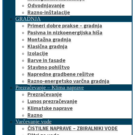
Odvodnjavanje
Razno-inštalacije
GRADNJA
Primeri dobre prakse – gradnja
Pasivna in nizkoenergijska hiša
Montažna gradnja
Klasična gradnja
Izolacije
Barve in fasade
Stavbno pohištvo
Napredne gradbene rešitve
Razno-energetsko varčna gradnja
Prezračevanje – Klima naprave
Prezračevanje
Lunos prezračevanje
Klimatske naprave
Razno
Varčevanje vode
ČISTILNE NAPRAVE – ZBIRALNIKI VODE