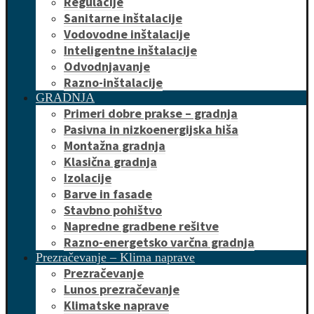
Regulacije
Sanitarne inštalacije
Vodovodne inštalacije
Inteligentne inštalacije
Odvodnjavanje
Razno-inštalacije
GRADNJA
Primeri dobre prakse – gradnja
Pasivna in nizkoenergijska hiša
Montažna gradnja
Klasična gradnja
Izolacije
Barve in fasade
Stavbno pohištvo
Napredne gradbene rešitve
Razno-energetsko varčna gradnja
Prezračevanje – Klima naprave
Prezračevanje
Lunos prezračevanje
Klimatske naprave