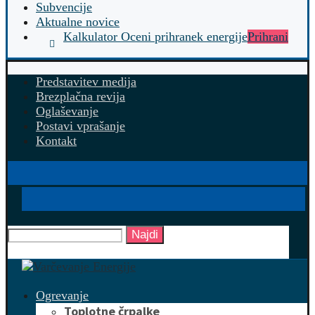
Subvencije
Aktualne novice
Kalkulator Oceni prihranek energije
Prihrani
Predstavitev medija
Brezplačna revija
Oglaševanje
Postavi vprašanje
Kontakt
Najdi
Ogrevanje
Toplotne črpalke