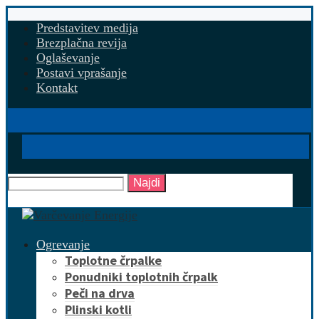
Predstavitev medija
Brezplačna revija
Oglaševanje
Postavi vprašanje
Kontakt
Najdi
Ogrevanje
Toplotne črpalke
Ponudniki toplotnih črpalk
Peči na drva
Plinski kotli