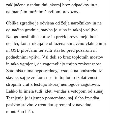
zaključena v tednu dni, skoraj brez odpadkov in z
najmanjšim možnim številom prevozov.
Oblika zgradbe je odvisna od želja naročnikov in ne
od načina gradnje, stavba je suha in takoj vseljiva.
Nalogo nosilnih stebrov in prečk prevzamejo boks
nosilci, konstrukcija je obložena z mavčno vlaknenimi
in OSB ploščami ter ščiti stavbo pred požarom in
podnebnimi vplivi. Vsi deli so brez toplotnih mostov
in tako vgrajeni, da zagotavljajo trajno zrakotesnost.
Zato hiša nima neposrednega vstopa na podstreho iz
stavbe, saj je zrakotesnost in toplotno izolativnost
stropnih vrat z lestvijo skoraj nemogoče zagotoviti.
Lahko bi imela tudi klet, vendar z vstopom od zunaj.
Tesnjenje je izjemno pomembno, saj slaba izvedba
pasivno stavbo v trenutku spremeni v navadno
montažno hišo.