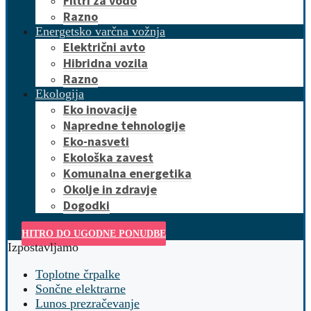
Filtri za vodo
Razno
Energetsko varčna vožnja
Električni avto
Hibridna vozila
Razno
Ekologija
Eko inovacije
Napredne tehnologije
Eko-nasveti
Ekološka zavest
Komunalna energetika
Okolje in zdravje
Dogodki
HITRO DO UGODNE PONUDBE
Izpostavljamo
Toplotne črpalke
Sončne elektrarne
Lunos prezračevanje