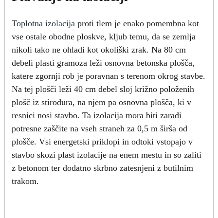
Toplotna izolacija
proti tlem je enako pomembna kot
vse ostale obodne ploskve, kljub temu, da se zemlja
nikoli tako ne ohladi kot okoliški zrak. Na 80 cm
debeli plasti gramoza leži osnovna betonska plošča,
katere zgornji rob je poravnan s terenom okrog stavbe.
Na tej plošči leži 40 cm debel sloj križno položenih
plošč iz stirodura, na njem pa osnovna plošča, ki v
resnici nosi stavbo. Ta izolacija mora biti zaradi
potresne zaščite na vseh straneh za 0,5 m širša od
plošče. Vsi energetski priklopi in odtoki vstopajo v
stavbo skozi plast izolacije na enem mestu in so zaliti
z betonom ter dodatno skrbno zatesnjeni z butilnim
trakom.