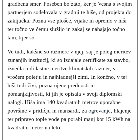
gradbena smer. Poseben bo zato, ker je Vesna s svojim
partnerjem sodelovala v gradnji te hiše, od projekta do
zaključka. Pozna vse plošče, vijake in opremo v hiši
ter točno ve čemu služijo in zakaj se nahajajo točno
tam, kjer so.
Ve tudi, kakšne so razmere v njej, saj je poleg meritev
zunanjih institucij, ki so izdajale certifikate za stavbo,
izvedla tudi lastne meritve klimatskih razmer, v
vročem poletju in najhladnejši zimi. In končno, v tej
hiši tudi živi, pozna njene prednosti in
pomanjkljivosti, ki jih je opisala v svoji diplomski
nalogi. Hiša ima 140 kvadratnih metrov uporabne
površine v pritličju in mansardi, za
ogrevanje
, hlajenje
ter pripravo tople vode pa porabi manj kot 15 kWh na
kvadratni meter na leto.