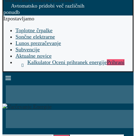
Avtomatsko pridobi več različnih
ponudb
Izpostavljamo
Toplotne črpalke
Sončne elektrarne
Lunos prezračevanje
Subvencije
Aktualne novice
Kalkulator Oceni prihranek energije
Prihrani