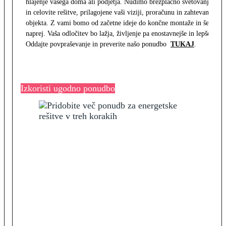
hlajenje vašega doma ali podjetja. Nudimo brezplačno svetovanje
in celovite rešitve, prilagojene vaši viziji, proračunu in zahtevam
objekta. Z vami bomo od začetne ideje do končne montaže in še
naprej. Vaša odločitev bo lažja, življenje pa enostavnejše in lepše.
Oddajte povpraševanje in preverite našo ponudbo
TUKAJ
.
Izkoristi ugodno ponudbo