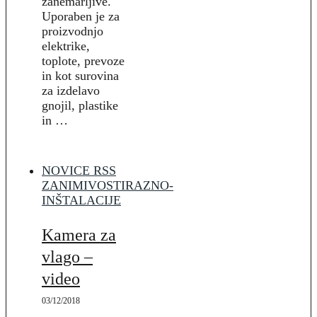
zanemarljive.
Uporaben je za
proizvodnjo
elektrike,
toplote, prevoze
in kot surovina
za izdelavo
gnojil, plastike
in …
NOVICE RSS
ZANIMIVOSTI
RAZNO-
INŠTALACIJE
Kamera za
vlago –
video
03/12/2018