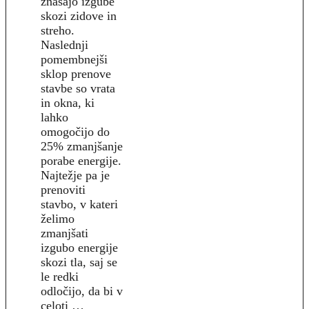
znašajo izgube
skozi zidove in
streho.
Naslednji
pomembnejši
sklop prenove
stavbe so vrata
in okna, ki
lahko
omogočijo do
25% zmanjšanje
porabe energije.
Najtežje pa je
prenoviti
stavbo, v kateri
želimo
zmanjšati
izgubo energije
skozi tla, saj se
le redki
odločijo, da bi v
celoti …