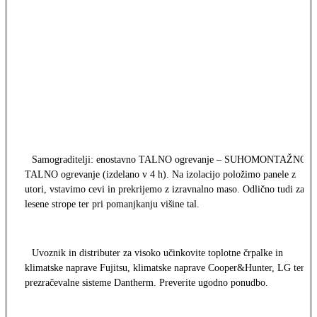
Samograditelji: enostavno TALNO ogrevanje – SUHOMONTAŽNO
TALNO ogrevanje (izdelano v 4 h). Na izolacijo položimo panele z
utori, vstavimo cevi in prekrijemo z izravnalno maso. Odlično tudi za
lesene strope ter pri pomanjkanju višine tal.
Uvoznik in distributer za visoko učinkovite toplotne črpalke in
klimatske naprave Fujitsu, klimatske naprave Cooper&Hunter, LG ter
prezračevalne sisteme Dantherm. Preverite ugodno ponudbo.