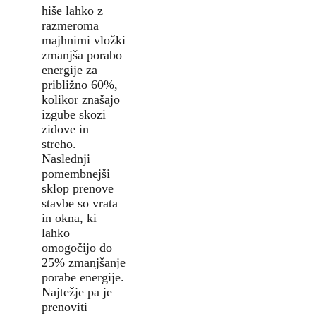
hiše lahko z
razmeroma
majhnimi vložki
zmanjša porabo
energije za
približno 60%,
kolikor znašajo
izgube skozi
zidove in
streho.
Naslednji
pomembnejši
sklop prenove
stavbe so vrata
in okna, ki
lahko
omogočijo do
25% zmanjšanje
porabe energije.
Najtežje pa je
prenoviti