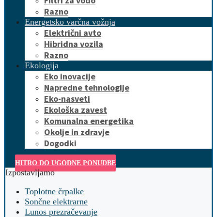
Filtri za vodo
Razno
Energetsko varčna vožnja
Električni avto
Hibridna vozila
Razno
Ekologija
Eko inovacije
Napredne tehnologije
Eko-nasveti
Ekološka zavest
Komunalna energetika
Okolje in zdravje
Dogodki
HITRO DO UGODNE PONUDBE
Izpostavljamo
Toplotne črpalke
Sončne elektrarne
Lunos prezračevanje