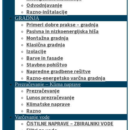
Odvodnjavanje
Razno-inštalacije
GRADNJA
Primeri dobre prakse – gradnja
Pasivna in nizkoenergijska hiša
Montažna gradnja
Klasična gradnja
Izolacije
Barve in fasade
Stavbno pohištvo
Napredne gradbene rešitve
Razno-energetsko varčna gradnja
Prezračevanje – Klima naprave
Prezračevanje
Lunos prezračevanje
Klimatske naprave
Razno
Varčevanje vode
ČISTILNE NAPRAVE – ZBIRALNIKI VODE