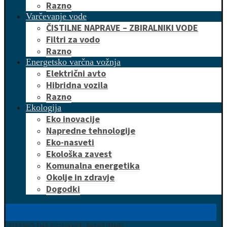
Razno
Varčevanje vode
ČISTILNE NAPRAVE – ZBIRALNIKI VODE
Filtri za vodo
Razno
Energetsko varčna vožnja
Električni avto
Hibridna vozila
Razno
Ekologija
Eko inovacije
Napredne tehnologije
Eko-nasveti
Ekološka zavest
Komunalna energetika
Okolje in zdravje
Dogodki
HITRO DO UGODNE PONUDBE