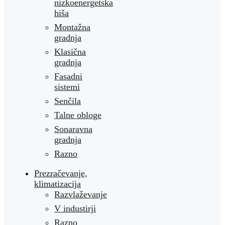
nizkoenergetska
hiša
Montažna
gradnja
Klasična
gradnja
Fasadni
sistemi
Senčila
Talne obloge
Sonaravna
gradnja
Razno
Prezračevanje,
klimatizacija
Razvlaževanje
V industirji
Razno