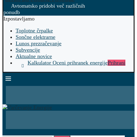
Avtomatsko pridobi več različnih
ponudb
Izpostavljamo
Toplotne črpalke
Sončne elektrarne
Lunos prezračevanje
Subvencije
Aktualne novice
Kalkulator Oceni prihranek energije
Prihrani