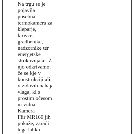
Na trgu se je
pojavila
posebna
termokamera za
kleparje,
krovce,
gradbenike,
nadzornike ter
energetske
strokovnjake. Z
njo odkrivamo,
če se kje v
konstrukciji ali
v zidovih nahaja
vlaga, ki s
prostim očesom
ni vidna.
Kamera
Flir MR160 jih
pokaže, zaradi
tega lahko