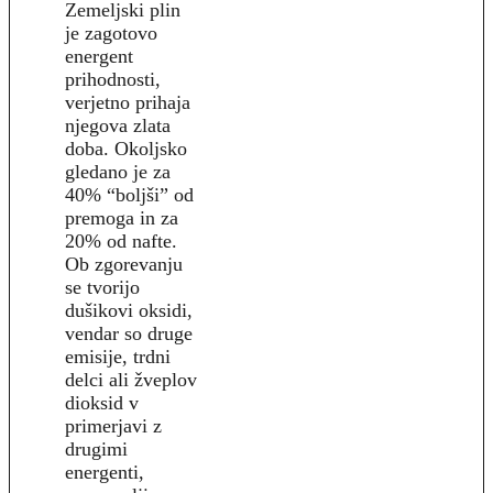
Zemeljski plin
je zagotovo
energent
prihodnosti,
verjetno prihaja
njegova zlata
doba. Okoljsko
gledano je za
40% “boljši” od
premoga in za
20% od nafte.
Ob zgorevanju
se tvorijo
dušikovi oksidi,
vendar so druge
emisije, trdni
delci ali žveplov
dioksid v
primerjavi z
drugimi
energenti,