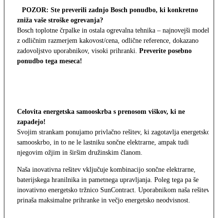
POZOR: Ste preverili zadnjo Bosch ponudbo, ki konkretno
zniža vaše stroške ogrevanja?
Bosch toplotne črpalke in ostala ogrevalna tehnika – najnovejši modeli
z odličnim razmerjem kakovost/cena, odlične reference, dokazano
zadovoljstvo uporabnikov, visoki prihranki.
Preverite posebno
ponudbo tega meseca!
Celovita energetska samooskrba s prenosom viškov, ki ne
zapadejo!
Svojim strankam ponujamo privlačno rešitev, ki zagotavlja energetsko
samooskrbo, in to ne le lastniku sončne elektrarne, ampak tudi
njegovim ožjim in širšim družinskim članom.
Naša inovativna rešitev vključuje kombinacijo sončne elektrarne,
baterijskega hranilnika in pametnega upravljanja. Poleg tega pa še
inovativno energetsko tržnico SunContract. Uporabnikom naša rešitev
prinaša maksimalne prihranke in večjo energetsko neodvisnost.