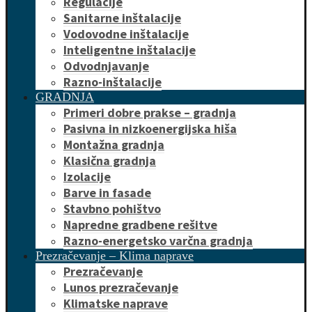
Regulacije
Sanitarne inštalacije
Vodovodne inštalacije
Inteligentne inštalacije
Odvodnjavanje
Razno-inštalacije
GRADNJA
Primeri dobre prakse – gradnja
Pasivna in nizkoenergijska hiša
Montažna gradnja
Klasična gradnja
Izolacije
Barve in fasade
Stavbno pohištvo
Napredne gradbene rešitve
Razno-energetsko varčna gradnja
Prezračevanje – Klima naprave
Prezračevanje
Lunos prezračevanje
Klimatske naprave