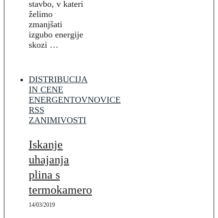
stavbo, v kateri
želimo
zmanjšati
izgubo energije
skozi …
DISTRIBUCIJA
IN CENE
ENERGENTOV
NOVICE
RSS
ZANIMIVOSTI
Iskanje
uhajanja
plina s
termokamero
14/03/2019