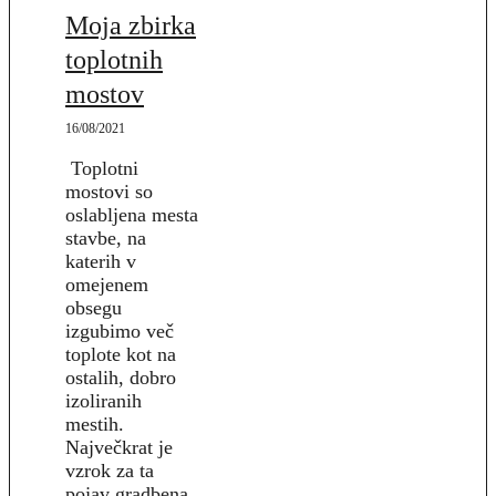
Moja zbirka
toplotnih
mostov
16/08/2021
Toplotni
mostovi so
oslabljena mesta
stavbe, na
katerih v
omejenem
obsegu
izgubimo več
toplote kot na
ostalih, dobro
izoliranih
mestih.
Največkrat je
vzrok za ta
pojav gradbena