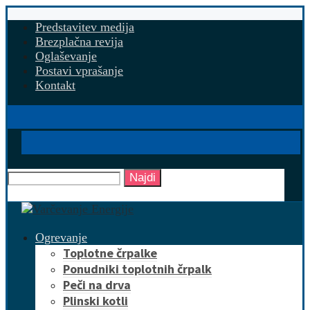
Predstavitev medija
Brezplačna revija
Oglaševanje
Postavi vprašanje
Kontakt
Najdi
Ogrevanje
Toplotne črpalke
Ponudniki toplotnih črpalk
Peči na drva
Plinski kotli