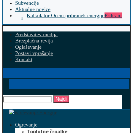
Subvencije
Aktualne novice
Kalkulator Oceni prihranek energije
Prihrani
Predstavitev medija
Brezplačna revija
Oglaševanje
Postavi vprašanje
Kontakt
Najdi
Ogrevanje
Toplotne črpalke