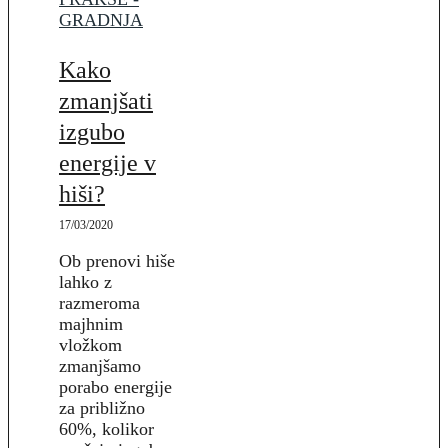
GRADNJA
Kako
zmanjšati
izgubo
energije v
hiši?
17/03/2020
Ob prenovi hiše
lahko z
razmeroma
majhnim
vložkom
zmanjšamo
porabo energije
za približno
60%, kolikor