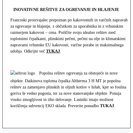
INOVATIVNE REŠITVE ZA OGREVANJE IN HLAJENJE
Francoski proizvajalec prepoznan po kakovostnih in varčnih napravah
za ogrevanje in hlajenje, z občutkom za uporabnika in z vrhunskim
razmerjem kakovost – cena. Poiščite svojo idealno rešitev med
toplotnimi črpalkami, plinskimi pečmi, pečmi na olje in klimatskimi
napravami vrhunske EU kakovosti, varčne porabe in maksimalnega
udobja. Odkrijte več
TUKAJ
.
Popolna rešitev ogrevanja za obstoječe in nove
objekte. Daikinova toplotna črpalka Altherma 3 H MT je popolna
rešitev za zamenjavo plinskih in oljnih kotlov v hišah, kjer so fosilna
goriva še vedno pogosta, ter za nove stanovanjske objekte. Ponuja
visoko zmogljivost in tiho delovanje. Lastniki imajo možnost
koriščenja subvencij EKO sklada. Preverite ponudbo
TUKAJ
.