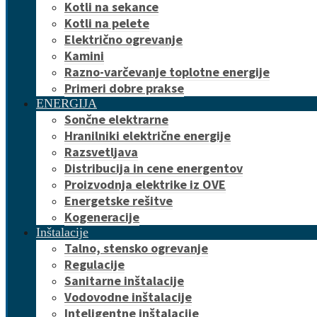
Kotli na sekance
Kotli na pelete
Električno ogrevanje
Kamini
Razno-varčevanje toplotne energije
Primeri dobre prakse
ENERGIJA
Sončne elektrarne
Hranilniki električne energije
Razsvetljava
Distribucija in cene energentov
Proizvodnja elektrike iz OVE
Energetske rešitve
Kogeneracije
Inštalacije
Talno, stensko ogrevanje
Regulacije
Sanitarne inštalacije
Vodovodne inštalacije
Inteligentne inštalacije