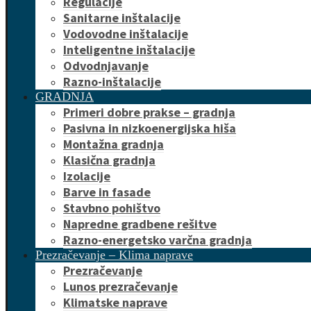
Regulacije
Sanitarne inštalacije
Vodovodne inštalacije
Inteligentne inštalacije
Odvodnjavanje
Razno-inštalacije
GRADNJA
Primeri dobre prakse – gradnja
Pasivna in nizkoenergijska hiša
Montažna gradnja
Klasična gradnja
Izolacije
Barve in fasade
Stavbno pohištvo
Napredne gradbene rešitve
Razno-energetsko varčna gradnja
Prezračevanje – Klima naprave
Prezračevanje
Lunos prezračevanje
Klimatske naprave