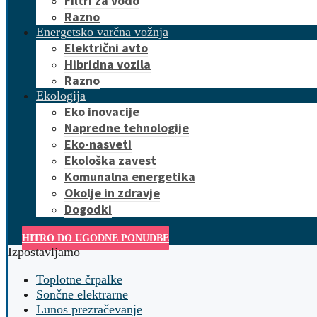
Filtri za vodo
Razno
Energetsko varčna vožnja
Električni avto
Hibridna vozila
Razno
Ekologija
Eko inovacije
Napredne tehnologije
Eko-nasveti
Ekološka zavest
Komunalna energetika
Okolje in zdravje
Dogodki
HITRO DO UGODNE PONUDBE
Izpostavljamo
Toplotne črpalke
Sončne elektrarne
Lunos prezračevanje