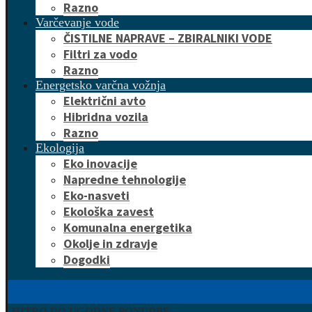
Razno
Varčevanje vode
ČISTILNE NAPRAVE – ZBIRALNIKI VODE
Filtri za vodo
Razno
Energetsko varčna vožnja
Električni avto
Hibridna vozila
Razno
Ekologija
Eko inovacije
Napredne tehnologije
Eko-nasveti
Ekološka zavest
Komunalna energetika
Okolje in zdravje
Dogodki
HITRO DO UGODNE PONUDBE