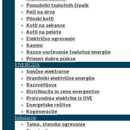
Ponudniki toplotnih črpalk
Peči na drva
Plinski kotli
Kotli na sekance
Kotli na pelete
Električno ogrevanje
Kamini
Razno-varčevanje toplotne energije
Primeri dobre prakse
ENERGIJA
Sončne elektrarne
Hranilniki električne energije
Razsvetljava
Distribucija in cene energentov
Proizvodnja elektrike iz OVE
Energetske rešitve
Kogeneracije
Inštalacije
Talno, stensko ogrevanje