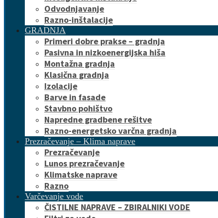
Odvodnjavanje
Razno-inštalacije
GRADNJA
Primeri dobre prakse – gradnja
Pasivna in nizkoenergijska hiša
Montažna gradnja
Klasična gradnja
Izolacije
Barve in fasade
Stavbno pohištvo
Napredne gradbene rešitve
Razno-energetsko varčna gradnja
Prezračevanje – Klima naprave
Prezračevanje
Lunos prezračevanje
Klimatske naprave
Razno
Varčevanje vode
ČISTILNE NAPRAVE – ZBIRALNIKI VODE