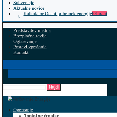
Subvencije
Aktualne novice
Kalkulator Oceni prihranek energije
Prihrani
Predstavitev medija
Brezplačna revija
Oglaševanje
Postavi vprašanje
Kontakt
Najdi
Ogrevanje
Toplotne črpalke