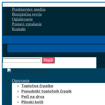
Predstavitev medija
Brezplačna revija
Oglaševanje
Postavi vprašanje
Kontakt
Najdi
Ogrevanje
Toplotne črpalke
Ponudniki toplotnih črpalk
Peči na drva
Plinski kotli