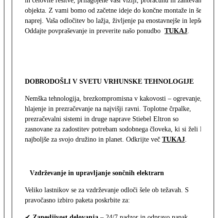
in celovite rešitve, prilagojene vaši viziji, proračunu in zahtevam
objekta. Z vami bomo od začetne ideje do končne montaže in še
naprej. Vaša odločitev bo lažja, življenje pa enostavnejše in lepše.
Oddajte povpraševanje in preverite našo ponudbo
TUKAJ
.
DOBRODOŠLI V SVETU VRHUNSKE TEHNOLOGIJE
Nemška tehnologija, brezkompromisna v kakovosti – ogrevanje,
hlajenje in prezračevanje na najvišji ravni. Toplotne črpalke,
prezračevalni sistemi in druge naprave Stiebel Eltron so
zasnovane za zadostitev potrebam sodobnega človeka, ki si želi le
najboljše za svojo družino in planet. Odkrijte več
TUKAJ
.
Vzdrževanje in upravljanje sončnih elektrarn
Veliko lastnikov se za vzdrževanje odloči šele ob težavah. S
pravočasno izbiro paketa poskrbite za:
✔
Zanesljivost delovanja
– 24/7 nadzor in odpravo napak