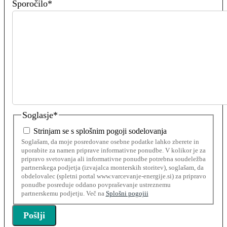
Sporočilo
*
Soglasje
*
Strinjam se s splošnim pogoji sodelovanja
Soglašam, da moje posredovane osebne podatke lahko zberete in
uporabite za namen priprave informativne ponudbe. V kolikor je za
pripravo svetovanja ali informativne ponudbe potrebna soudeležba
partnerskega podjetja (izvajalca monterskih storitev), soglašam, da
obdelovalec (spletni portal www.varcevanje-energije.si) za pripravo
ponudbe posreduje oddano povpraševanje ustreznemu
partnerskemu podjetju. Več na
Splošni pogojii