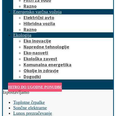
Filtri za vodo
Razno
Energetsko varčna vožnja
Električni avto
Hibridna vozila
Razno
Ekologija
Eko inovacije
Napredne tehnologije
Eko-nasveti
Ekološka zavest
Komunalna energetika
Okolje in zdravje
Dogodki
HITRO DO UGODNE PONUDBE
Izpostavljamo
Toplotne črpalke
Sončne elektrarne
Lunos prezračevanje