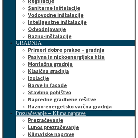
Regulacije
Sanitarne inštalacije
Vodovodne inštalacije
Inteligentne inštalacije
Odvodnjavanje
Razno-inštalacije
GRADNJA
Primeri dobre prakse – gradnja
Pasivna in nizkoenergijska hiša
Montažna gradnja
Klasična gradnja
Izolacije
Barve in fasade
Stavbno pohištvo
Napredne gradbene rešitve
Razno-energetsko varčna gradnja
Prezračevanje – Klima naprave
Prezračevanje
Lunos prezračevanje
Klimatske naprave