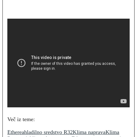
Več iz teme:
Etherea
hladilno sredstvo R32
Klima naprava
Klima