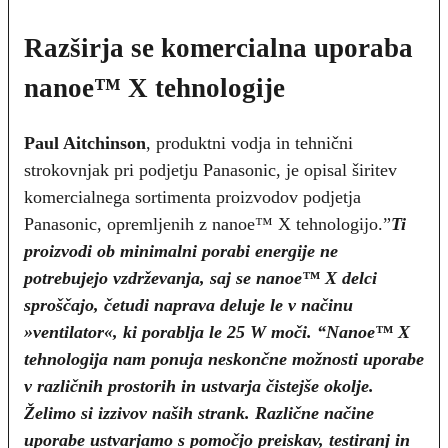
Razširja se komercialna uporaba
nanoe™ X tehnologije
Paul Aitchinson
, produktni vodja in tehnični
strokovnjak pri podjetju Panasonic, je opisal širitev
komercialnega sortimenta proizvodov podjetja
Panasonic, opremljenih z nanoe™ X tehnologijo.”
Ti
proizvodi ob minimalni porabi energije ne
potrebujejo vzdrževanja, saj se nanoe™ X delci
sproščajo, četudi naprava deluje le v načinu
»ventilator«, ki porablja le 25 W moči. “Nanoe™ X
tehnologija nam ponuja neskončne možnosti uporabe
v različnih prostorih in ustvarja čistejše okolje.
Želimo si izzivov naših strank. Različne načine
uporabe ustvarjamo s pomočjo preiskav, testiranj in