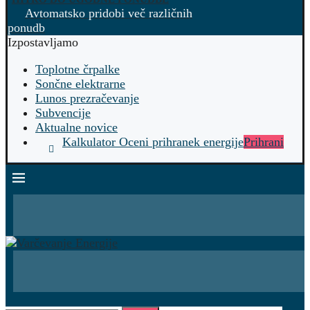
Avtomatsko pridobi več različnih
ponudb
Izpostavljamo
Toplotne črpalke
Sončne elektrarne
Lunos prezračevanje
Subvencije
Aktualne novice
Kalkulator Oceni prihranek energije
Prihrani