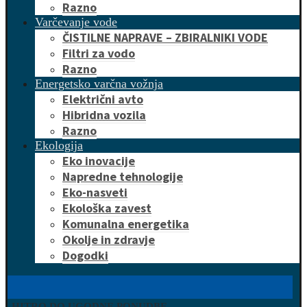
Razno
Varčevanje vode
ČISTILNE NAPRAVE – ZBIRALNIKI VODE
Filtri za vodo
Razno
Energetsko varčna vožnja
Električni avto
Hibridna vozila
Razno
Ekologija
Eko inovacije
Napredne tehnologije
Eko-nasveti
Ekološka zavest
Komunalna energetika
Okolje in zdravje
Dogodki
HITRO DO UGODNE PONUDBE