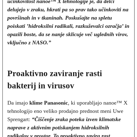
učinkovitost nanoe™ X tehnologije je, da delci
delujejo v zraku, hkrati pa so prav tako učinkoviti na
površinah in v tkaninah. Poskušajte na spletu
poiskati ’hidroksilni radikali, razkuževalci ozračja’ in
opazili boste, da se nanje sklicuje več uglednih virov,
vključno z NASO.”
Proaktivno zaviranje rasti
bakterij in virusov
Da imajo
klime Panasonic
, ki uporabljajo nanoe™ X
tehnologijo eno veliko prodajno prednost meni Uwe
Sprengart:
“Čiščenje zraka poteka izven klimatske
naprave z aktivnim potiskanjem hidroksilnih
radikalov v prostor. To proaktivno zavira rast