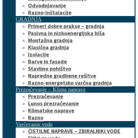
Odvodnjavanje
Razno-inštalacije
GRADNJA
Primeri dobre prakse – gradnja
Pasivna in nizkoenergijska hiša
Montažna gradnja
Klasična gradnja
Izolacije
Barve in fasade
Stavbno pohištvo
Napredne gradbene rešitve
Razno-energetsko varčna gradnja
Prezračevanje – Klima naprave
Prezračevanje
Lunos prezračevanje
Klimatske naprave
Razno
Varčevanje vode
ČISTILNE NAPRAVE – ZBIRALNIKI VODE