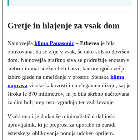
Gretje in hlajenje za vsak dom
Najnovejša
klima Panasonic
– Etherea
je bila
oblikovana, da se zlije v vsak, še tako stilsko dovršen
dom. Najnovejša grafitno siva se pridružuje enotam v
srebrni in mat snežno beli barvi, kar omogoča večjo
izbiro glede na umeščanja v prostor. Stenska
klima
naprava
visoke kakovosti ima eleganten dizajn, saj je
široka le 870 milimetrov, in je bila skrbno načrtovana
za čim bolj preprosto vgradnjo ter vzdrževanje.
Vsaki enoti je dodan še minimalistični daljinski
upravljalnik, ki je preprost za uporabo in zaradi
estetskega oblikovanja ponuja udoben oprijem.