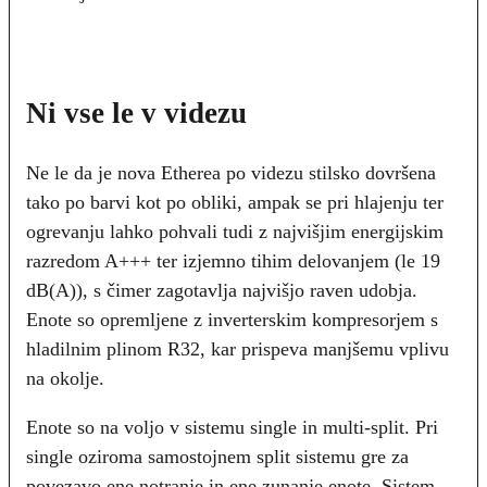
Ni vse le v videzu
Ne le da je nova Etherea po videzu stilsko dovršena
tako po barvi kot po obliki, ampak se pri hlajenju ter
ogrevanju lahko pohvali tudi z najvišjim energijskim
razredom A+++ ter izjemno tihim delovanjem (le 19
dB(A)), s čimer zagotavlja najvišjo raven udobja.
Enote so opremljene z inverterskim kompresorjem s
hladilnim plinom R32, kar prispeva manjšemu vplivu
na okolje.
Enote so na voljo v sistemu single in multi-split. Pri
single oziroma samostojnem split sistemu gre za
povezavo ene notranje in ene zunanje enote. Sistem