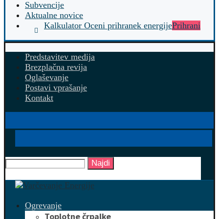
Subvencije
Aktualne novice
Kalkulator Oceni prihranek energije
Prihrani
Predstavitev medija
Brezplačna revija
Oglaševanje
Postavi vprašanje
Kontakt
Najdi
Ogrevanje
Toplotne črpalke