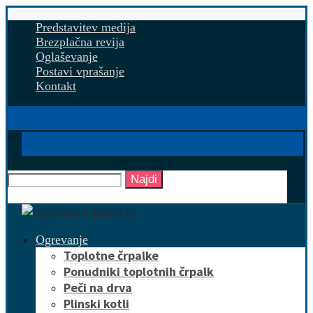
Predstavitev medija
Brezplačna revija
Oglaševanje
Postavi vprašanje
Kontakt
Najdi
Ogrevanje
Toplotne črpalke
Ponudniki toplotnih črpalk
Peči na drva
Plinski kotli