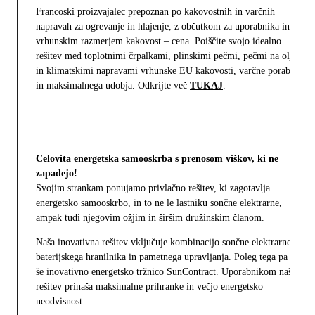
Francoski proizvajalec prepoznan po kakovostnih in varčnih
napravah za ogrevanje in hlajenje, z občutkom za uporabnika in z
vrhunskim razmerjem kakovost – cena. Poiščite svojo idealno
rešitev med toplotnimi črpalkami, plinskimi pečmi, pečmi na olje
in klimatskimi napravami vrhunske EU kakovosti, varčne porabe
in maksimalnega udobja. Odkrijte več
TUKAJ
.
Celovita energetska samooskrba s prenosom viškov, ki ne
zapadejo!
Svojim strankam ponujamo privlačno rešitev, ki zagotavlja
energetsko samooskrbo, in to ne le lastniku sončne elektrarne,
ampak tudi njegovim ožjim in širšim družinskim članom.
Naša inovativna rešitev vključuje kombinacijo sončne elektrarne,
baterijskega hranilnika in pametnega upravljanja. Poleg tega pa
še inovativno energetsko tržnico SunContract. Uporabnikom naša
rešitev prinaša maksimalne prihranke in večjo energetsko
neodvisnost.