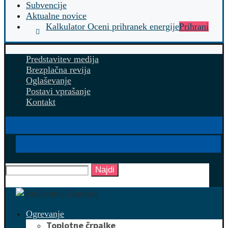
Subvencije
Aktualne novice
Kalkulator Oceni prihranek energije
Prihrani
Predstavitev medija
Brezplačna revija
Oglaševanje
Postavi vprašanje
Kontakt
Najdi
Ogrevanje
Toplotne črpalke