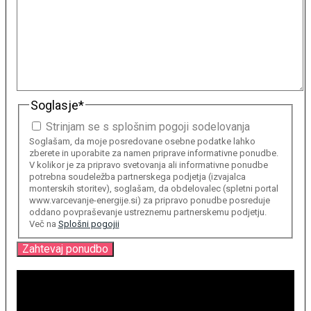
Soglasje
*
Strinjam se s splošnim pogoji sodelovanja
Soglašam, da moje posredovane osebne podatke lahko
zberete in uporabite za namen priprave informativne ponudbe.
V kolikor je za pripravo svetovanja ali informativne ponudbe
potrebna soudeležba partnerskega podjetja (izvajalca
monterskih storitev), soglašam, da obdelovalec (spletni portal
www.varcevanje-energije.si) za pripravo ponudbe posreduje
oddano povpraševanje ustreznemu partnerskemu podjetju.
Več na
Splošni pogojii