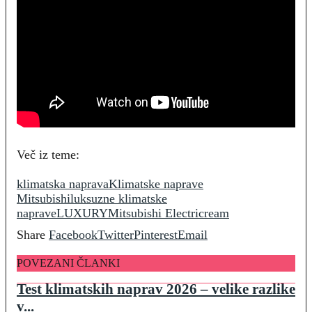
Več iz teme:
klimatska naprava
Klimatske naprave
Mitsubishi
luksuzne klimatske
naprave
LUXURY
Mitsubishi Electric
ream
Share
Facebook
Twitter
Pinterest
Email
POVEZANI ČLANKI
Test klimatskih naprav 2026 – velike razlike
v...