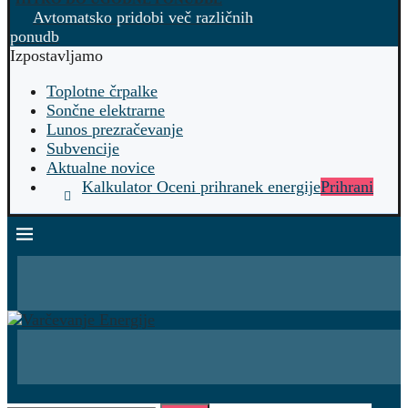
Avtomatsko pridobi več različnih
ponudb
Izpostavljamo
Toplotne črpalke
Sončne elektrarne
Lunos prezračevanje
Subvencije
Aktualne novice
Kalkulator Oceni prihranek energije
Prihrani