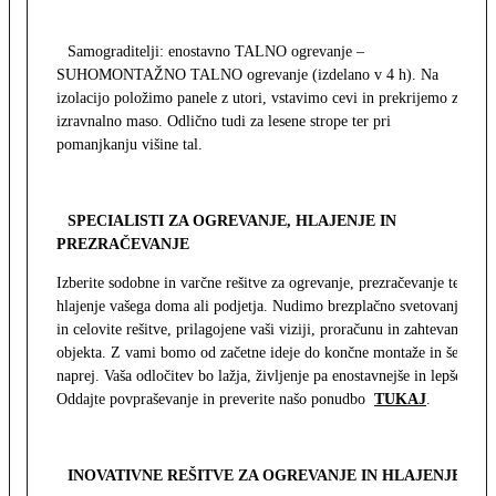
Samograditelji: enostavno TALNO ogrevanje –
SUHOMONTAŽNO TALNO ogrevanje (izdelano v 4 h). Na
izolacijo položimo panele z utori, vstavimo cevi in prekrijemo z
izravnalno maso. Odlično tudi za lesene strope ter pri
pomanjkanju višine tal.
SPECIALISTI ZA OGREVANJE, HLAJENJE IN
PREZRAČEVANJE
Izberite sodobne in varčne rešitve za ogrevanje, prezračevanje ter
hlajenje vašega doma ali podjetja. Nudimo brezplačno svetovanje
in celovite rešitve, prilagojene vaši viziji, proračunu in zahtevam
objekta. Z vami bomo od začetne ideje do končne montaže in še
naprej. Vaša odločitev bo lažja, življenje pa enostavnejše in lepše.
Oddajte povpraševanje in preverite našo ponudbo
TUKAJ
.
INOVATIVNE REŠITVE ZA OGREVANJE IN HLAJENJE