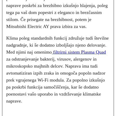
naprave poskrbi za brezhibno izkušnjo hlajenja, poleg
tega pa vaš dom popestri z eleganco in brezčasnim
stilom. Če prisegate na brezhibnost, potem je
Mitsubishi Electric AY prava izbira za vas.
Klima poleg standardnih funkcij združuje tudi številne
nadgradnje, ki še dodatno izboljšajo njeno delovanje.
Med njimi naj omenimo
filtrirni sistem Plasma Quad
za odstranjevanje bakterij, virusov, alergenov in
mikroskopsko majhnih delcev. Naprava ima tudi
avtomatiziran izpih zraka in omogoča popoln nadzor
prek vgrajenega Wi-Fi modula. Za popolno izkušnjo
pa poskrbi funkcija samočiščenja, kar še dodatno
poenostavi vašo uporabo in vzdrževanje klimatske
naprave.