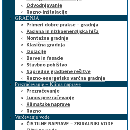
Odvodnjavanje
Razno-inštalacije
GRADNJA
Primeri dobre prakse – gradnja
Pasivna in nizkoenergijska hiša
Montažna gradnja
Klasična gradnja
Izolacije
Barve in fasade
Stavbno pohištvo
Napredne gradbene rešitve
Razno-energetsko varčna gradnja
Prezračevanje – Klima naprave
Prezračevanje
Lunos prezračevanje
Klimatske naprave
Razno
Varčevanje vode
ČISTILNE NAPRAVE – ZBIRALNIKI VODE