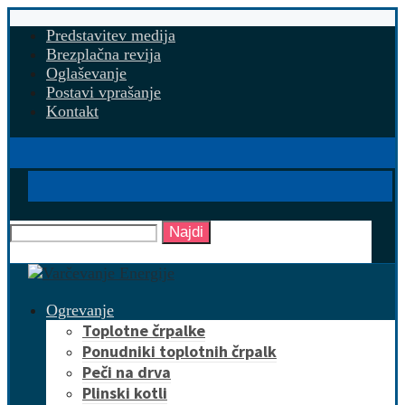
Predstavitev medija
Brezplačna revija
Oglaševanje
Postavi vprašanje
Kontakt
Najdi
Ogrevanje
Toplotne črpalke
Ponudniki toplotnih črpalk
Peči na drva
Plinski kotli