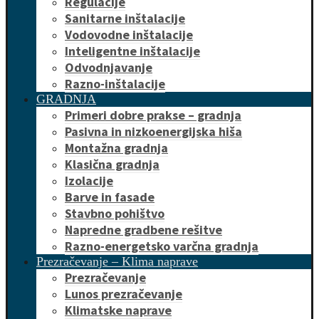
Regulacije
Sanitarne inštalacije
Vodovodne inštalacije
Inteligentne inštalacije
Odvodnjavanje
Razno-inštalacije
GRADNJA
Primeri dobre prakse – gradnja
Pasivna in nizkoenergijska hiša
Montažna gradnja
Klasična gradnja
Izolacije
Barve in fasade
Stavbno pohištvo
Napredne gradbene rešitve
Razno-energetsko varčna gradnja
Prezračevanje – Klima naprave
Prezračevanje
Lunos prezračevanje
Klimatske naprave