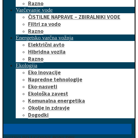
Razno
Varčevanje vode
ČISTILNE NAPRAVE – ZBIRALNIKI VODE
Filtri za vodo
Razno
Energetsko varčna vožnja
Električni avto
Hibridna vozila
Razno
Ekologija
Eko inovacije
Napredne tehnologije
Eko-nasveti
Ekološka zavest
Komunalna energetika
Okolje in zdravje
Dogodki
HITRO DO UGODNE PONUDBE