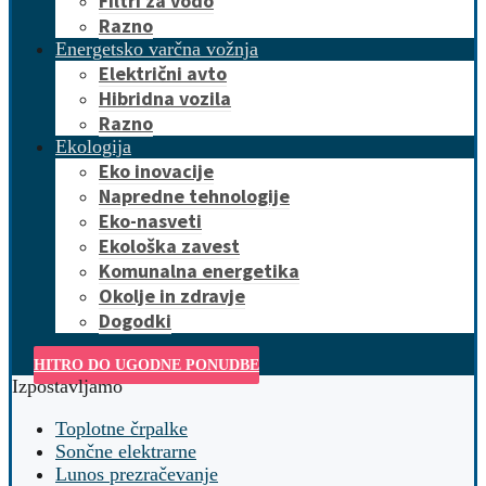
Filtri za vodo
Razno
Energetsko varčna vožnja
Električni avto
Hibridna vozila
Razno
Ekologija
Eko inovacije
Napredne tehnologije
Eko-nasveti
Ekološka zavest
Komunalna energetika
Okolje in zdravje
Dogodki
HITRO DO UGODNE PONUDBE
Izpostavljamo
Toplotne črpalke
Sončne elektrarne
Lunos prezračevanje