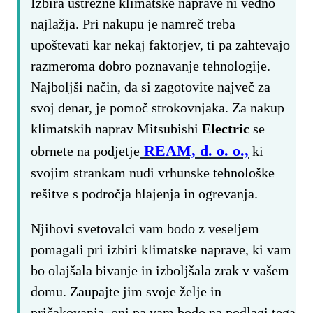
Izbira ustrezne klimatske naprave ni vedno
najlažja. Pri nakupu je namreč treba
upoštevati kar nekaj faktorjev, ti pa zahtevajo
razmeroma dobro poznavanje tehnologije.
Najboljši način, da si zagotovite največ za
svoj denar, je pomoč strokovnjaka. Za nakup
klimatskih naprav Mitsubishi
Electric
se
REAM, d. o. o.,
obrnete na podjetje
ki
svojim strankam nudi vrhunske tehnološke
rešitve s področja hlajenja in ogrevanja.
Njihovi svetovalci vam bodo z veseljem
pomagali pri izbiri klimatske naprave, ki vam
bo olajšala bivanje in izboljšala zrak v vašem
domu. Zaupajte jim svoje želje in
pričakovanja, oni pa vam bodo na podlagi tega