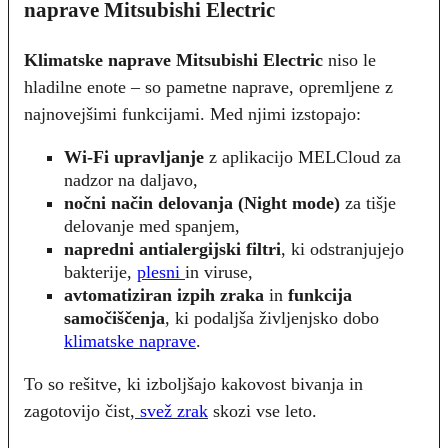
naprave Mitsubishi Electric
Klimatske naprave Mitsubishi
Electric
niso le
hladilne enote – so pametne naprave, opremljene z
najnovejšimi funkcijami. Med njimi izstopajo:
Wi-Fi upravljanje
z aplikacijo MELCloud za
nadzor na daljavo,
nočni način delovanja (Night mode)
za tišje
delovanje med spanjem,
napredni antialergijski filtri
, ki odstranjujejo
bakterije,
plesni
in viruse,
avtomatiziran izpih zraka
in
funkcija
samočiščenja
, ki podaljša življenjsko dobo
klimatske naprave
.
To so rešitve, ki izboljšajo kakovost bivanja in
zagotovijo čist,
svež zrak
skozi vse leto.