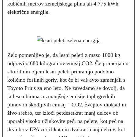
kubičnih metrov zemeljskega plina ali 4.775 kWh
električne energije.
Zelo pomenljivo je, da lesni peleti z maso 1000 kg
odpravijo 680 kilogramov emisij CO2. Če primerjamo
s kurilnim oljem lesni peleti prihranijo podobno
količino fosilnih goriv, kot če bi vaš avto zamenjali s
Toyoto Prius za eno leto. Ne zavedamo se dovolj, da
ta lesna biomasa zmanjšuje emisije toplogrednih
plinov in škodljivih emisij – CO2, žveplov dioksid in
živo srebro, ter izloči petdesetkrat manj delcev ob
uporabi visoko učinkovite peči na pelete, kot peč na
drva brez EPA certifikata in dvakrat manj delcev, kot