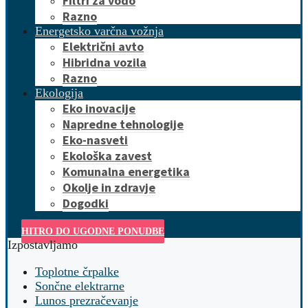
Filtri za vodo
Razno
Energetsko varčna vožnja
Električni avto
Hibridna vozila
Razno
Ekologija
Eko inovacije
Napredne tehnologije
Eko-nasveti
Ekološka zavest
Komunalna energetika
Okolje in zdravje
Dogodki
HITRO DO UGODNE PONUDBE
Izpostavljamo
Toplotne črpalke
Sončne elektrarne
Lunos prezračevanje