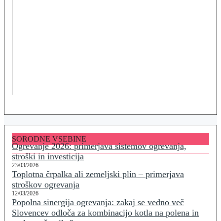
SORODNE VSEBINE
Ogrevanje 2026: primerjava sistemov ogrevanja,
stroški in investicija
23/03/2026
Toplotna črpalka ali zemeljski plin – primerjava
stroškov ogrevanja
12/03/2026
Popolna sinergija ogrevanja: zakaj se vedno več
Slovencev odloča za kombinacijo kotla na polena in