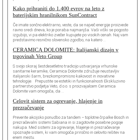
Kako prihraniti do 1.400 evrov na leto z
baterijskim hranilnikom SunContract
Če imate sončno elektrarno, veste, da se največ energije proizvede
ravno sredi dneva, ko je poraba najmanjša. Vaši viški se pogosto
izgubijo, vi pa elektriko zvečer kupujete po visokih cenah. Naj vam
predstavimo resnično slovensko zgodbo, na katero …
CERAMICA DOLOMITE: Italijanski dizajn v
trgovinah Veto Group
S svojo skoraj šestdesetletno tradicijo ustvarjanja vrhunske
sanitarne keramike, Ceramica Dolomite združuje neustavljiv
italijanski šarm, brezkompromisno kakovost in inovativne
tehnologije. Prepustite se estetiki in funkcionalnosti Ekskluzivno
partnerstvo podjetja Veto, d.o.o. s proizvajalcem Ceramica
Dolomite vam omogoča, da …
Celovit sistem za ogrevanje, hlajenje in
prezračevanje
Preverite akcijsko ponudbo za tandem – toplotne črpalke Bosch in
prezračevalni sistemi Sabiana in si zagotovite posebne pogoje
nakupa. Med sistemi za ogrevanje, hlajenje in prezračevanje
spoznajte sistem, ki vam omogoča priročno in celovito rešitev na
enem mestu.