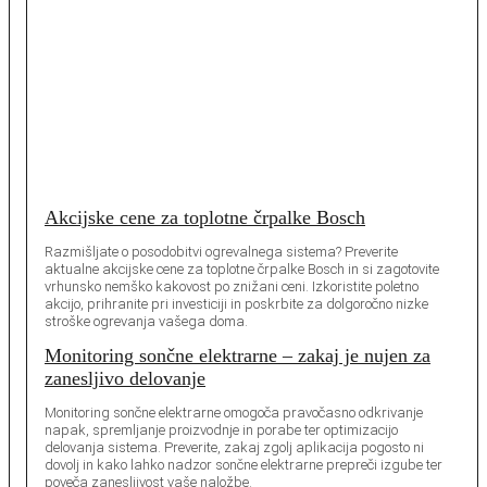
Akcijske cene za toplotne črpalke Bosch
Razmišljate o posodobitvi ogrevalnega sistema? Preverite
aktualne akcijske cene za toplotne črpalke Bosch in si zagotovite
vrhunsko nemško kakovost po znižani ceni. Izkoristite poletno
akcijo, prihranite pri investiciji in poskrbite za dolgoročno nizke
stroške ogrevanja vašega doma.
Monitoring sončne elektrarne – zakaj je nujen za
zanesljivo delovanje
Monitoring sončne elektrarne omogoča pravočasno odkrivanje
napak, spremljanje proizvodnje in porabe ter optimizacijo
delovanja sistema. Preverite, zakaj zgolj aplikacija pogosto ni
dovolj in kako lahko nadzor sončne elektrarne prepreči izgube ter
poveča zanesljivost vaše naložbe.