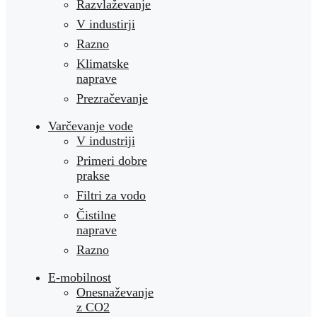
Razvlaževanje
V industirji
Razno
Klimatske
naprave
Prezračevanje
Varčevanje vode
V industriji
Primeri dobre
prakse
Filtri za vodo
Čistilne
naprave
Razno
E-mobilnost
Onesnaževanje
z CO2