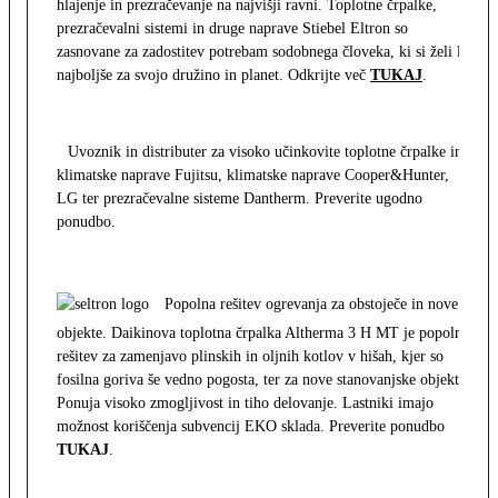
hlajenje in prezračevanje na najvišji ravni. Toplotne črpalke,
prezračevalni sistemi in druge naprave Stiebel Eltron so
zasnovane za zadostitev potrebam sodobnega človeka, ki si želi le
najboljše za svojo družino in planet. Odkrijte več
TUKAJ
.
Uvoznik in distributer za visoko učinkovite toplotne črpalke in
klimatske naprave Fujitsu, klimatske naprave Cooper&Hunter,
LG ter prezračevalne sisteme Dantherm. Preverite ugodno
ponudbo.
Popolna rešitev ogrevanja za obstoječe in nove
objekte. Daikinova toplotna črpalka Altherma 3 H MT je popolna
rešitev za zamenjavo plinskih in oljnih kotlov v hišah, kjer so
fosilna goriva še vedno pogosta, ter za nove stanovanjske objekte.
Ponuja visoko zmogljivost in tiho delovanje. Lastniki imajo
možnost koriščenja subvencij EKO sklada. Preverite ponudbo
TUKAJ
.