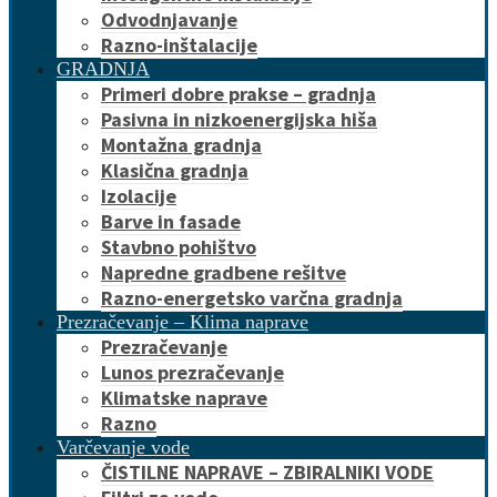
Odvodnjavanje
Razno-inštalacije
GRADNJA
Primeri dobre prakse – gradnja
Pasivna in nizkoenergijska hiša
Montažna gradnja
Klasična gradnja
Izolacije
Barve in fasade
Stavbno pohištvo
Napredne gradbene rešitve
Razno-energetsko varčna gradnja
Prezračevanje – Klima naprave
Prezračevanje
Lunos prezračevanje
Klimatske naprave
Razno
Varčevanje vode
ČISTILNE NAPRAVE – ZBIRALNIKI VODE