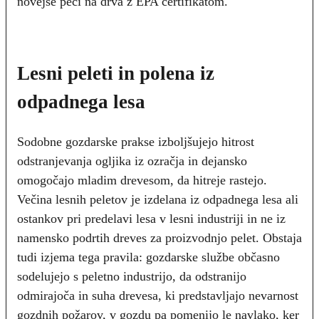
novejše peči na drva z EPA certifikatom.
Lesni peleti in polena iz
odpadnega lesa
Sodobne gozdarske prakse izboljšujejo hitrost
odstranjevanja ogljika iz ozračja in dejansko
omogočajo mladim drevesom, da hitreje rastejo.
Večina lesnih peletov je izdelana iz odpadnega lesa ali
ostankov pri predelavi lesa v lesni industriji in ne iz
namensko podrtih dreves za proizvodnjo pelet. Obstaja
tudi izjema tega pravila: gozdarske službe občasno
sodelujejo s peletno industrijo, da odstranijo
odmirajoča in suha drevesa, ki predstavljajo nevarnost
gozdnih požarov, v gozdu pa pomenijo le navlako, ker