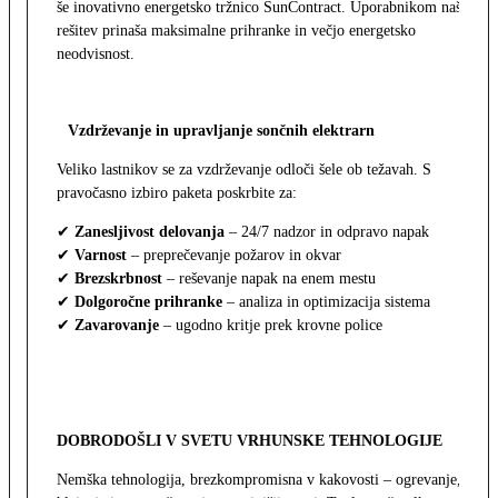
še inovativno energetsko tržnico SunContract. Uporabnikom naša
rešitev prinaša maksimalne prihranke in večjo energetsko
neodvisnost.
Vzdrževanje in upravljanje sončnih elektrarn
Veliko lastnikov se za vzdrževanje odloči šele ob težavah. S
pravočasno izbiro paketa poskrbite za:
✔
Zanesljivost delovanja
– 24/7 nadzor in odpravo napak
✔
Varnost
– preprečevanje požarov in okvar
✔
Brezskrbnost
– reševanje napak na enem mestu
✔
Dolgoročne prihranke
– analiza in optimizacija sistema
✔
Zavarovanje
– ugodno kritje prek krovne police
DOBRODOŠLI V SVETU VRHUNSKE TEHNOLOGIJE
Nemška tehnologija, brezkompromisna v kakovosti – ogrevanje,