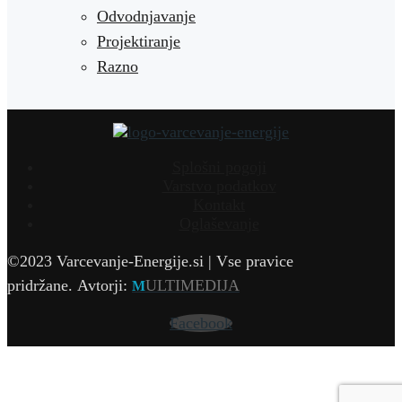
Odvodnjavanje
Projektiranje
Razno
Splošni pogoji
Varstvo podatkov
Kontakt
Oglaševanje
©2023 Varcevanje-Energije.si | Vse pravice
pridržane.
Avtorji:
ULTIMEDIJA
M
Facebook