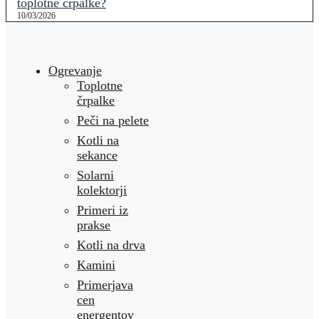
toplotne črpalke?
10/03/2026
Ogrevanje
Toplotne
črpalke
Peči na pelete
Kotli na
sekance
Solarni
kolektorji
Primeri iz
prakse
Kotli na drva
Kamini
Primerjava
cen
energentov