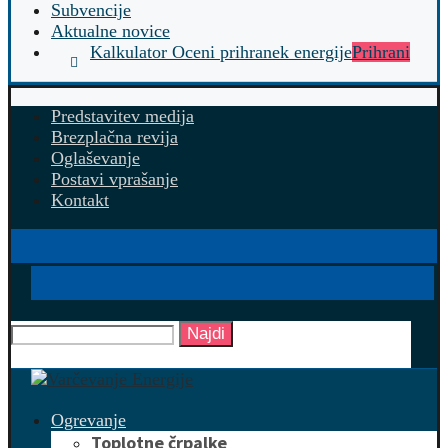
Subvencije
Aktualne novice
Kalkulator Oceni prihranek energije
Prihrani
Predstavitev medija
Brezplačna revija
Oglaševanje
Postavi vprašanje
Kontakt
Najdi
Ogrevanje
Toplotne črpalke