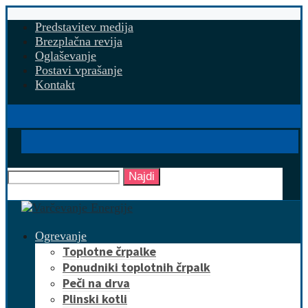
Predstavitev medija
Brezplačna revija
Oglaševanje
Postavi vprašanje
Kontakt
Najdi
Ogrevanje
Toplotne črpalke
Ponudniki toplotnih črpalk
Peči na drva
Plinski kotli