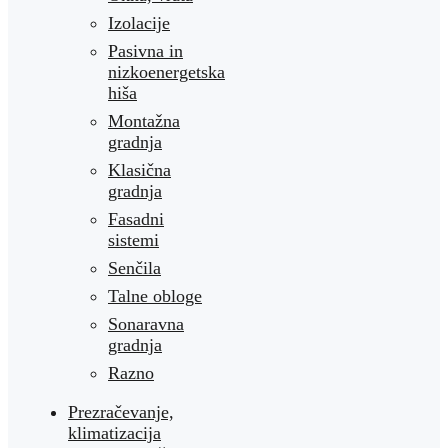
Izolacije
Pasivna in
nizkoenergetska
hiša
Montažna
gradnja
Klasična
gradnja
Fasadni
sistemi
Senčila
Talne obloge
Sonaravna
gradnja
Razno
Prezračevanje,
klimatizacija