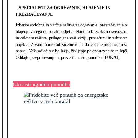
SPECIALISTI ZA OGREVANJE, HLAJENJE IN
PREZRAČEVANJE
Izberite sodobne in varčne rešitve za ogrevanje, prezračevanje ter
hlajenje vašega doma ali podjetja. Nudimo brezplačno svetovanje
in celovite rešitve, prilagojene vaši viziji, proračunu in zahtevam
objekta. Z vami bomo od začetne ideje do končne montaže in še
naprej. Vaša odločitev bo lažja, življenje pa enostavnejše in lepše.
Oddajte povpraševanje in preverite našo ponudbo
TUKAJ
.
Izkoristi ugodno ponudbo