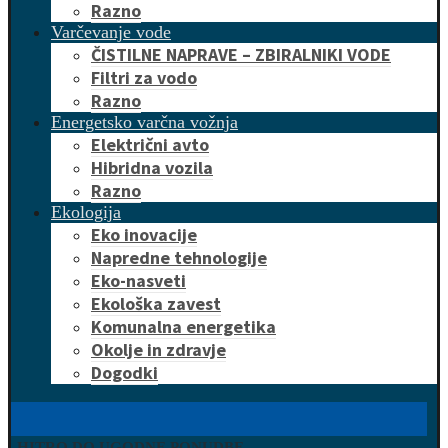
Razno
Varčevanje vode
ČISTILNE NAPRAVE – ZBIRALNIKI VODE
Filtri za vodo
Razno
Energetsko varčna vožnja
Električni avto
Hibridna vozila
Razno
Ekologija
Eko inovacije
Napredne tehnologije
Eko-nasveti
Ekološka zavest
Komunalna energetika
Okolje in zdravje
Dogodki
HITRO DO UGODNE PONUDBE