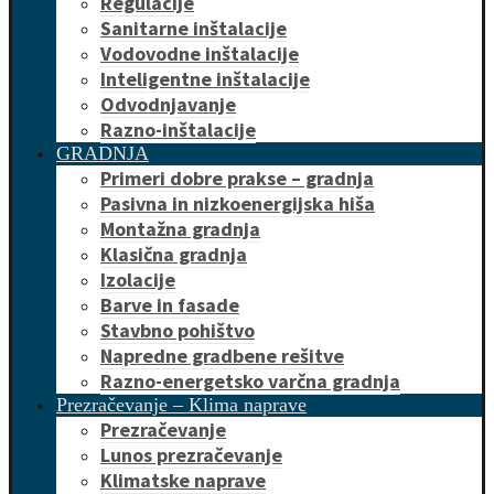
Regulacije
Sanitarne inštalacije
Vodovodne inštalacije
Inteligentne inštalacije
Odvodnjavanje
Razno-inštalacije
GRADNJA
Primeri dobre prakse – gradnja
Pasivna in nizkoenergijska hiša
Montažna gradnja
Klasična gradnja
Izolacije
Barve in fasade
Stavbno pohištvo
Napredne gradbene rešitve
Razno-energetsko varčna gradnja
Prezračevanje – Klima naprave
Prezračevanje
Lunos prezračevanje
Klimatske naprave