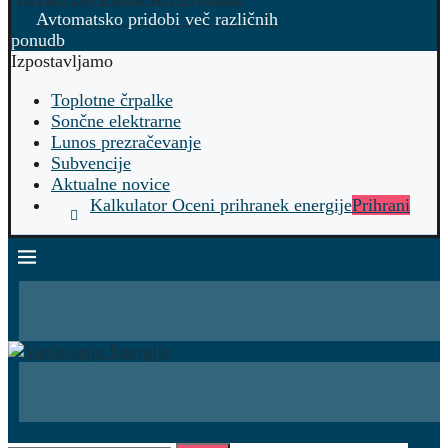
Avtomatsko pridobi več različnih
ponudb
Izpostavljamo
Toplotne črpalke
Sončne elektrarne
Lunos prezračevanje
Subvencije
Aktualne novice
Kalkulator Oceni prihranek energije
Prihrani