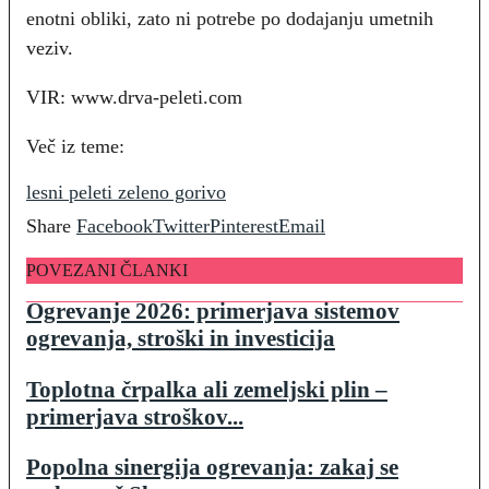
enotni obliki, zato ni potrebe po dodajanju umetnih
veziv.
VIR: www.drva-peleti.com
Več iz teme:
lesni peleti zeleno gorivo
Share
Facebook
Twitter
Pinterest
Email
POVEZANI ČLANKI
Ogrevanje 2026: primerjava sistemov
ogrevanja, stroški in investicija
Toplotna črpalka ali zemeljski plin –
primerjava stroškov...
Popolna sinergija ogrevanja: zakaj se