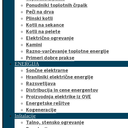
Ponudniki toplotnih črpalk
Peči na drva
Plinski kotli
Kotli na sekance
Kotli na pelete
Električno ogrevanje
Kamini
Razno-varčevanje toplotne energije
Primeri dobre prakse
ENERGIJA
Sončne elektrarne
Hranilniki električne energije
Razsvetljava
Distribucija in cene energentov
Proizvodnja elektrike iz OVE
Energetske rešitve
Kogeneracije
Inštalacije
Talno, stensko ogrevanje