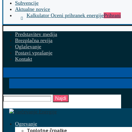
Subvencije
Aktualne novice
Kalkulator Oceni prihranek energije
Prihrani
Predstavitev medija
Brezplačna revija
Oglaševanje
Postavi vprašanje
Kontakt
Najdi
Ogrevanje
Toplotne črpalke