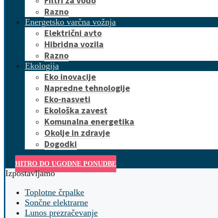
Filtri za vodo
Razno
Energetsko varčna vožnja
Električni avto
Hibridna vozila
Razno
Ekologija
Eko inovacije
Napredne tehnologije
Eko-nasveti
Ekološka zavest
Komunalna energetika
Okolje in zdravje
Dogodki
HITRO DO UGODNE PONUDBE
Izpostavljamo
Toplotne črpalke
Sončne elektrarne
Lunos prezračevanje