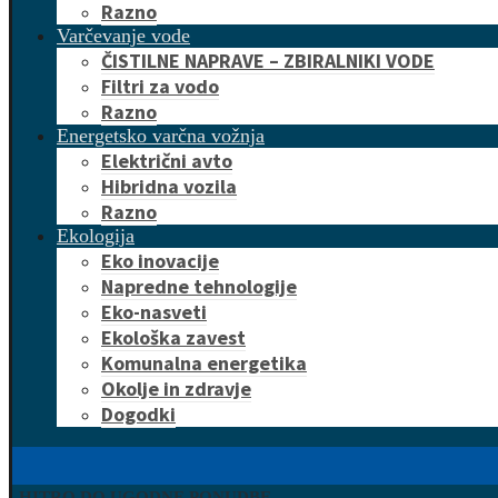
Razno
Varčevanje vode
ČISTILNE NAPRAVE – ZBIRALNIKI VODE
Filtri za vodo
Razno
Energetsko varčna vožnja
Električni avto
Hibridna vozila
Razno
Ekologija
Eko inovacije
Napredne tehnologije
Eko-nasveti
Ekološka zavest
Komunalna energetika
Okolje in zdravje
Dogodki
HITRO DO UGODNE PONUDBE