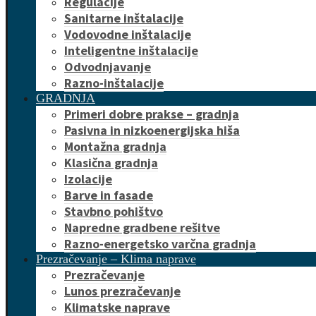
Regulacije
Sanitarne inštalacije
Vodovodne inštalacije
Inteligentne inštalacije
Odvodnjavanje
Razno-inštalacije
GRADNJA
Primeri dobre prakse – gradnja
Pasivna in nizkoenergijska hiša
Montažna gradnja
Klasična gradnja
Izolacije
Barve in fasade
Stavbno pohištvo
Napredne gradbene rešitve
Razno-energetsko varčna gradnja
Prezračevanje – Klima naprave
Prezračevanje
Lunos prezračevanje
Klimatske naprave