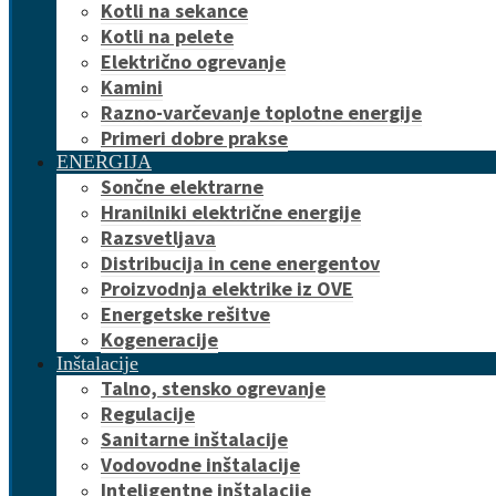
Kotli na sekance
Kotli na pelete
Električno ogrevanje
Kamini
Razno-varčevanje toplotne energije
Primeri dobre prakse
ENERGIJA
Sončne elektrarne
Hranilniki električne energije
Razsvetljava
Distribucija in cene energentov
Proizvodnja elektrike iz OVE
Energetske rešitve
Kogeneracije
Inštalacije
Talno, stensko ogrevanje
Regulacije
Sanitarne inštalacije
Vodovodne inštalacije
Inteligentne inštalacije