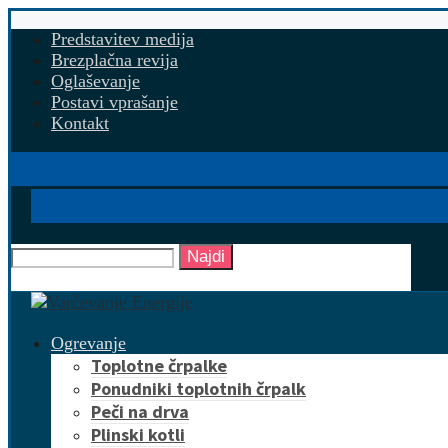
Predstavitev medija
Brezplačna revija
Oglaševanje
Postavi vprašanje
Kontakt
Najdi
Ogrevanje
Toplotne črpalke
Ponudniki toplotnih črpalk
Peči na drva
Plinski kotli