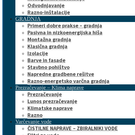
Odvodnjavanje
Razno-inštalacije
GRADNJA
Primeri dobre prakse – gradnja
Pasivna in nizkoenergijska hiša
Montažna gradnja
Klasična gradnja
Izolacije
Barve in fasade
Stavbno pohištvo
Napredne gradbene rešitve
Razno-energetsko varčna gradnja
Prezračevanje – Klima naprave
Prezračevanje
Lunos prezračevanje
Klimatske naprave
Razno
Varčevanje vode
ČISTILNE NAPRAVE – ZBIRALNIKI VODE