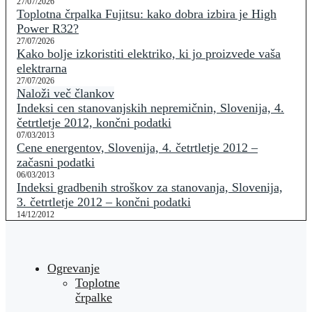
27/07/2026
Toplotna črpalka Fujitsu: kako dobra izbira je High
Power R32?
27/07/2026
Kako bolje izkoristiti elektriko, ki jo proizvede vaša
elektrarna
27/07/2026
Naloži več člankov
Indeksi cen stanovanjskih nepremičnin, Slovenija, 4.
četrtletje 2012, končni podatki
07/03/2013
Cene energentov, Slovenija, 4. četrtletje 2012 –
začasni podatki
06/03/2013
Indeksi gradbenih stroškov za stanovanja, Slovenija,
3. četrtletje 2012 – končni podatki
14/12/2012
Ogrevanje
Toplotne
črpalke