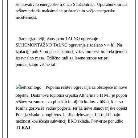
še inovativno energetsko tržnico SunContract. Uporabnikom naša
rešitev prinaša maksimalne prihranke in večjo energetsko
neodvisnost.
Samograditelji: enostavno TALNO ogrevanje –
SUHOMONTAŽNO TALNO ogrevanje (izdelano v 4 h). Na
izolacijo položimo panele z utori, vstavimo cevi in prekrijemo z
izravnalno maso. Odlično tudi za lesene strope ter pri
pomanjkanju višine tal.
Popolna rešitev ogrevanja za obstoječe in nove
objekte. Daikinova toplotna črpalka Altherma 3 H MT je popolna
rešitev za zamenjavo plinskih in oljnih kotlov v hišah, kjer so
fosilna goriva še vedno pogosta, ter za nove stanovanjske objekte.
Ponuja visoko zmogljivost in tiho delovanje. Lastniki imajo
možnost koriščenja subvencij EKO sklada. Preverite ponudbo
TUKAJ
.