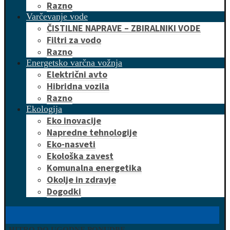
Razno
Varčevanje vode
ČISTILNE NAPRAVE – ZBIRALNIKI VODE
Filtri za vodo
Razno
Energetsko varčna vožnja
Električni avto
Hibridna vozila
Razno
Ekologija
Eko inovacije
Napredne tehnologije
Eko-nasveti
Ekološka zavest
Komunalna energetika
Okolje in zdravje
Dogodki
HITRO DO UGODNE PONUDBE