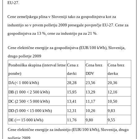
EU-27.
Cene zemeljskega plina v Sloveniji tako za gospodinjstva kot za
industrijo so v prvem polletju 2009 presegale povprečje EU-27. Cene za
gospodinjstva za 13 %, cene za industrijo pa za 21 %.
Cene električne energije za gospodinjstva (EUR/100 kWh), Slovenija,
drugo polletje 2009
Porabniška skupina (interval letne
Cena z
Cena brez
Cena brez
porabe)
davki
DDV
davka
DA (< 1 000 kWh)
28,28
23,56
20,36
DB (1 000 < 2 500 kWh)
15,95
13,29
12,16
DC (2 500 < 5 000 kWh)
13,41
11,17
10,50
DD (5 000 < 15 000 kWh)
12,31
10,26
9,83
DE (>= 15 000 kWh)
11,76
9,80
9,55
Cene električne energije za industrijo (EUR/100 kWh), Slovenija, drugo
polletje 2009