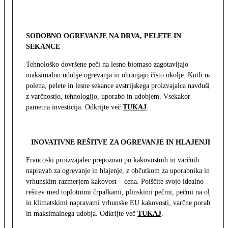
SODOBNO OGREVANJE NA DRVA, PELETE IN
SEKANCE
Tehnološko dovršene peči na lesno biomaso zagotavljajo
maksimalno udobje ogrevanja in ohranjajo čisto okolje. Kotli na
polena, pelete in lesne sekance avstrijskega proizvajalca navdušijo
z varčnostjo, tehnologijo, uporabo in udobjem. Vsekakor
pametna investicija. Odkrijte več
TUKAJ
.
INOVATIVNE REŠITVE ZA OGREVANJE IN HLAJENJE
Francoski proizvajalec prepoznan po kakovostnih in varčnih
napravah za ogrevanje in hlajenje, z občutkom za uporabnika in z
vrhunskim razmerjem kakovost – cena. Poiščite svojo idealno
rešitev med toplotnimi črpalkami, plinskimi pečmi, pečmi na olje
in klimatskimi napravami vrhunske EU kakovosti, varčne porabe
in maksimalnega udobja. Odkrijte več
TUKAJ
.