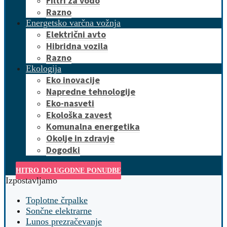
Filtri za vodo
Razno
Energetsko varčna vožnja
Električni avto
Hibridna vozila
Razno
Ekologija
Eko inovacije
Napredne tehnologije
Eko-nasveti
Ekološka zavest
Komunalna energetika
Okolje in zdravje
Dogodki
HITRO DO UGODNE PONUDBE
Izpostavljamo
Toplotne črpalke
Sončne elektrarne
Lunos prezračevanje