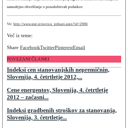
samodejno obveščanje o posodobitvah podatkov.
Vir:
http://www.stat.si/novica_prikazi.aspx?id=2986
Več iz teme:
Share
Facebook
Twitter
Pinterest
Email
POVEZANI ČLANKI
Indeksi cen stanovanjskih nepremičnin,
Slovenija, 4. četrtletje 2012,...
Cene energentov, Slovenija, 4. četrtletje
2012 – začasni...
Indeksi gradbenih stroškov za stanovanja,
Slovenija, 3. četrtletje...