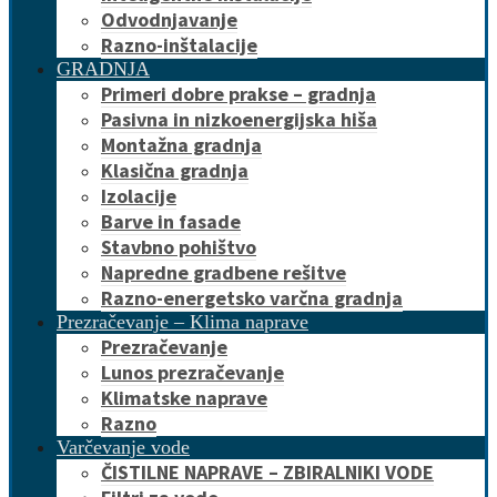
Odvodnjavanje
Razno-inštalacije
GRADNJA
Primeri dobre prakse – gradnja
Pasivna in nizkoenergijska hiša
Montažna gradnja
Klasična gradnja
Izolacije
Barve in fasade
Stavbno pohištvo
Napredne gradbene rešitve
Razno-energetsko varčna gradnja
Prezračevanje – Klima naprave
Prezračevanje
Lunos prezračevanje
Klimatske naprave
Razno
Varčevanje vode
ČISTILNE NAPRAVE – ZBIRALNIKI VODE