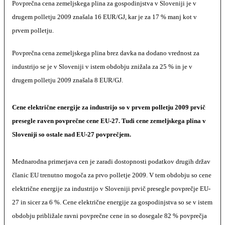
Povprečna cena zemeljskega plina za gospodinjstva v Sloveniji je v
drugem polletju 2009 znašala 16 EUR/GJ, kar je za 17 % manj kot v
prvem polletju.
Povprečna cena zemeljskega plina brez davka na dodano vrednost za
industrijo se je v Sloveniji v istem obdobju znižala za 25 % in je v
drugem polletju 2009 znašala 8 EUR/GJ.
Cene električne energije za industrijo so v prvem polletju 2009 prvič
presegle raven povprečne cene EU-27. Tudi cene zemeljskega plina v
Sloveniji so ostale nad EU-27 povprečjem.
Mednarodna primerjava cen je zaradi dostopnosti podatkov drugih držav
članic EU trenutno mogoča za prvo polletje 2009. V tem obdobju so cene
električne energije za industrijo v Sloveniji prvič presegle povprečje EU-
27 in sicer za 6 %. Cene električne energije za gospodinjstva so se v istem
obdobju približale ravni povprečne cene in so dosegale 82 % povprečja