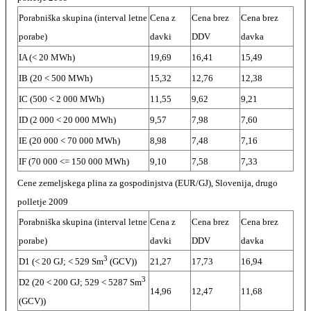
Porabniška skupina (interval letne
Cena z
Cena brez
Cena brez
porabe)
davki
DDV
davka
IA (< 20 MWh)
19,69
16,41
15,49
IB (20 < 500 MWh)
15,32
12,76
12,38
IC (500 < 2 000 MWh)
11,55
9,62
9,21
ID (2 000 < 20 000 MWh)
9,57
7,98
7,60
IE (20 000 < 70 000 MWh)
8,98
7,48
7,16
IF (70 000 <= 150 000 MWh)
9,10
7,58
7,33
Cene zemeljskega plina za gospodinjstva (EUR/GJ), Slovenija, drugo
polletje 2009
Porabniška skupina (interval letne
Cena z
Cena brez
Cena brez
porabe)
davki
DDV
davka
3
D1 (< 20 GJ; < 529 Sm
(GCV))
21,27
17,73
16,94
3
D2 (20 < 200 GJ; 529 < 5287 Sm
14,96
12,47
11,68
(GCV))