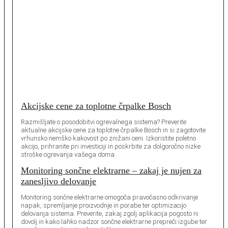
Akcijske cene za toplotne črpalke Bosch
Razmišljate o posodobitvi ogrevalnega sistema? Preverite
aktualne akcijske cene za toplotne črpalke Bosch in si zagotovite
vrhunsko nemško kakovost po znižani ceni. Izkoristite poletno
akcijo, prihranite pri investiciji in poskrbite za dolgoročno nizke
stroške ogrevanja vašega doma.
Monitoring sončne elektrarne – zakaj je nujen za
zanesljivo delovanje
Monitoring sončne elektrarne omogoča pravočasno odkrivanje
napak, spremljanje proizvodnje in porabe ter optimizacijo
delovanja sistema. Preverite, zakaj zgolj aplikacija pogosto ni
dovolj in kako lahko nadzor sončne elektrarne prepreči izgube ter