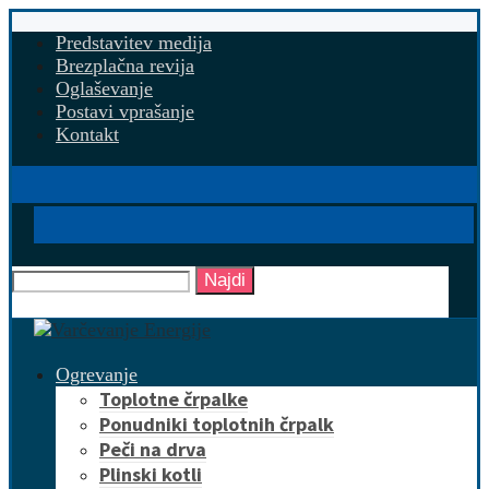
Predstavitev medija
Brezplačna revija
Oglaševanje
Postavi vprašanje
Kontakt
Najdi
Ogrevanje
Toplotne črpalke
Ponudniki toplotnih črpalk
Peči na drva
Plinski kotli