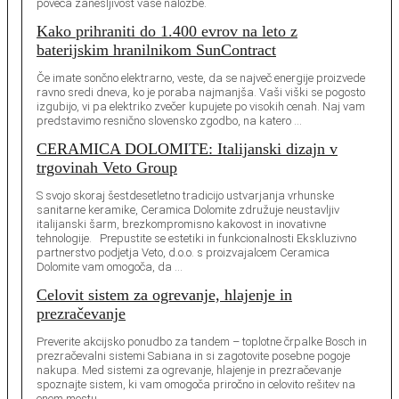
poveča zanesljivost vaše naložbe.
Kako prihraniti do 1.400 evrov na leto z
baterijskim hranilnikom SunContract
Če imate sončno elektrarno, veste, da se največ energije proizvede
ravno sredi dneva, ko je poraba najmanjša. Vaši viški se pogosto
izgubijo, vi pa elektriko zvečer kupujete po visokih cenah. Naj vam
predstavimo resnično slovensko zgodbo, na katero …
CERAMICA DOLOMITE: Italijanski dizajn v
trgovinah Veto Group
S svojo skoraj šestdesetletno tradicijo ustvarjanja vrhunske
sanitarne keramike, Ceramica Dolomite združuje neustavljiv
italijanski šarm, brezkompromisno kakovost in inovativne
tehnologije. Prepustite se estetiki in funkcionalnosti Ekskluzivno
partnerstvo podjetja Veto, d.o.o. s proizvajalcem Ceramica
Dolomite vam omogoča, da …
Celovit sistem za ogrevanje, hlajenje in
prezračevanje
Preverite akcijsko ponudbo za tandem – toplotne črpalke Bosch in
prezračevalni sistemi Sabiana in si zagotovite posebne pogoje
nakupa. Med sistemi za ogrevanje, hlajenje in prezračevanje
spoznajte sistem, ki vam omogoča priročno in celovito rešitev na
enem mestu.