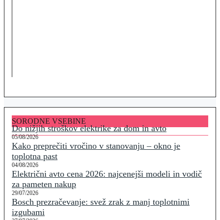
SORODNE VSEBINE
Do nižjih stroškov elektrike za dom in avto
05/08/2026
Kako preprečiti vročino v stanovanju – okno je
toplotna past
04/08/2026
Električni avto cena 2026: najcenejši modeli in vodič
za pameten nakup
29/07/2026
Bosch prezračevanje: svež zrak z manj toplotnimi
izgubami