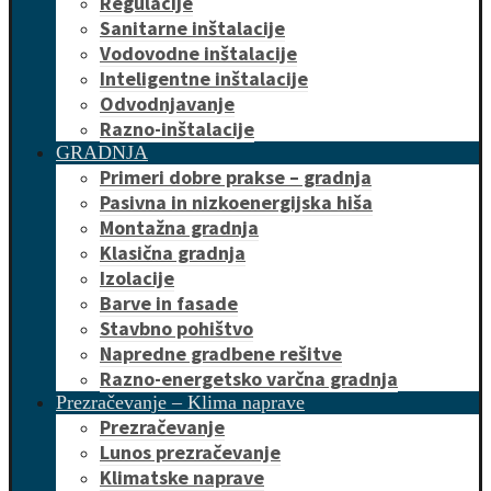
Regulacije
Sanitarne inštalacije
Vodovodne inštalacije
Inteligentne inštalacije
Odvodnjavanje
Razno-inštalacije
GRADNJA
Primeri dobre prakse – gradnja
Pasivna in nizkoenergijska hiša
Montažna gradnja
Klasična gradnja
Izolacije
Barve in fasade
Stavbno pohištvo
Napredne gradbene rešitve
Razno-energetsko varčna gradnja
Prezračevanje – Klima naprave
Prezračevanje
Lunos prezračevanje
Klimatske naprave