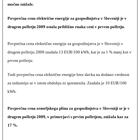
močno znižale.
Povprečna cena električne energije za gospodinjstva v Sloveniji je v
drugem polletju 2009 ostala približno enaka ceni v prvem polletju.
Povprečna cena električne energije za gospodinjstva je v Sloveniji v
drugem polletju 2009 znašala 13 EUR/100 kWh, kar je za 1 % manj kot v
prvem polletju.
Tudi povprečna cena električne energije brez davka na dodano vrednost
za industrijo se v istem obdobju ni spremenila. Znašala je 10 EUR/100
kWh.
Povpre
č
na cena zemeljskega plina za gospodinjstva v Sloveniji se je v
drugem polletju 2009, v primerjavi s prvim polletjem, znižala kar za
17 %.