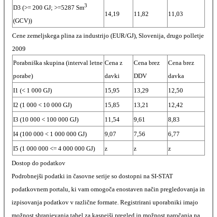
3
D3 (>= 200 GJ; >=5287 Sm
14,19
11,82
11,03
(GCV))
Cene zemeljskega plina za industrijo (EUR/GJ), Slovenija, drugo polletje
2009
Porabniška skupina (interval letne
Cena z
Cena brez
Cena brez
porabe)
davki
DDV
davka
I1 (< 1 000 GJ)
15,95
13,29
12,50
I2 (1 000 < 10 000 GJ)
15,85
13,21
12,42
I3 (10 000 < 100 000 GJ)
11,54
9,61
8,83
I4 (100 000 < 1 000 000 GJ)
9,07
7,56
6,77
I5 (1 000 000 <= 4 000 000 GJ)
z
z
z
Dostop do podatkov
Podrobnejši podatki in časovne serije so dostopni na SI-STAT
podatkovnem portalu, ki vam omogoča enostaven način pregledovanja in
izpisovanja podatkov v različne formate. Registrirani uporabniki imajo
možnost shranjevanja tabel za kasnejši pregled in možnost naročanja na