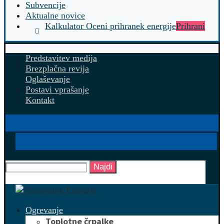
Subvencije
Aktualne novice
Kalkulator Oceni prihranek energije
Prihrani
Predstavitev medija
Brezplačna revija
Oglaševanje
Postavi vprašanje
Kontakt
Najdi
Ogrevanje
Toplotne črpalke