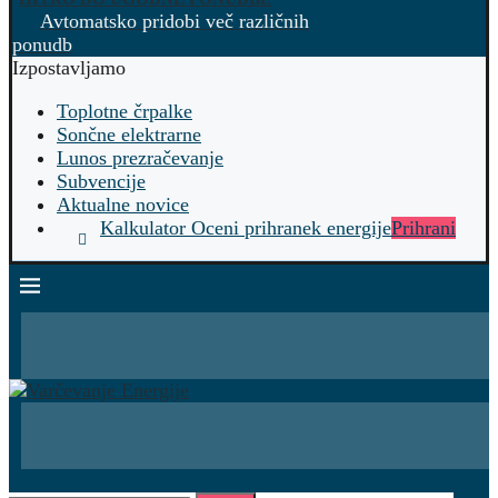
Avtomatsko pridobi več različnih
ponudb
Izpostavljamo
Toplotne črpalke
Sončne elektrarne
Lunos prezračevanje
Subvencije
Aktualne novice
Kalkulator Oceni prihranek energije
Prihrani