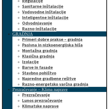
Regulacije
Sanitarne inštalacije
Vodovodne inštalacije
Inteligentne inštalacije
Odvodnjavanje
Razno-inštalacije
GRADNJA
Primeri dobre prakse – gradnja
Pasivna in nizkoenergijska hiša
Montažna gradnja
Klasična gradnja
Izolacije
Barve in fasade
Stavbno pohištvo
Napredne gradbene rešitve
Razno-energetsko varčna gradnja
Prezračevanje – Klima naprave
Prezračevanje
Lunos prezračevanje
Klimatske naprave