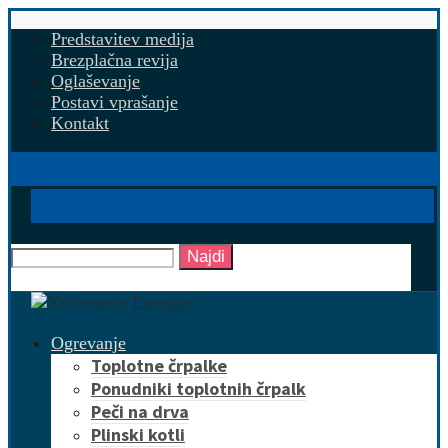
Predstavitev medija
Brezplačna revija
Oglaševanje
Postavi vprašanje
Kontakt
Najdi
Ogrevanje
Toplotne črpalke
Ponudniki toplotnih črpalk
Peči na drva
Plinski kotli