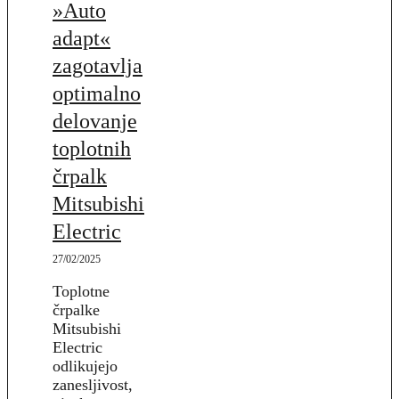
»Auto
adapt«
zagotavlja
optimalno
delovanje
toplotnih
črpalk
Mitsubishi
Electric
27/02/2025
Toplotne
črpalke
Mitsubishi
Electric
odlikujejo
zanesljivost,