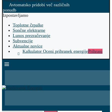
Avtomatsko pridobi več različnih
ponudb
Izpostavljamo
Toplotne črpalke
Sončne elektrarne
Lunos prezračevanje
Subvencije
Aktualne novice
Kalkulator Oceni prihranek energije
Prihrani