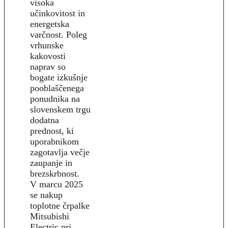
visoka
učinkovitost in
energetska
varčnost. Poleg
vrhunske
kakovosti
naprav so
bogate izkušnje
pooblaščenega
ponudnika na
slovenskem trgu
dodatna
prednost, ki
uporabnikom
zagotavlja večje
zaupanje in
brezskrbnost.
V marcu 2025
se nakup
toplotne črpalke
Mitsubishi
Electric pri