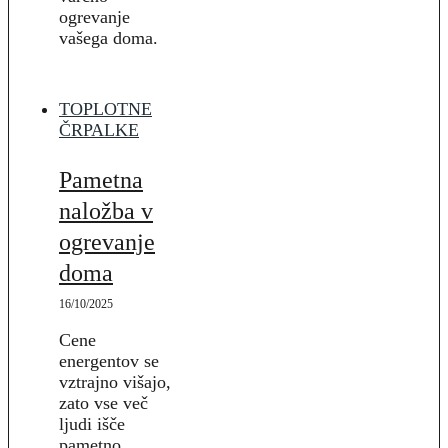
ogrevanje
vašega doma.
TOPLOTNE
ČRPALKE
Pametna
naložba v
ogrevanje
doma
16/10/2025
Cene
energentov se
vztrajno višajo,
zato vse več
ljudi išče
pametno