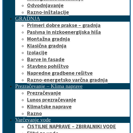
Odvodnjavanje
Razno-inštalacije
GRADNJA
Primeri dobre prakse – gradnja
Pasivna in nizkoenergijska hiša
Montažna gradnja
Klasična gradnja
Izolacije
Barve in fasade
Stavbno pohištvo
Napredne gradbene rešitve
Razno-energetsko varčna gradnja
Prezračevanje – Klima naprave
Prezračevanje
Lunos prezračevanje
Klimatske naprave
Razno
Varčevanje vode
ČISTILNE NAPRAVE – ZBIRALNIKI VODE