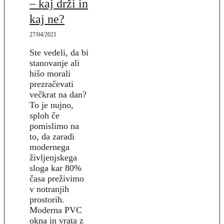
– kaj drži in
kaj ne?
27/04/2021
Ste vedeli, da bi
stanovanje ali
hišo morali
prezračevati
večkrat na dan?
To je nujno,
sploh če
pomislimo na
to, da zaradi
modernega
življenjskega
sloga kar 80%
časa preživimo
v notranjih
prostorih.
Moderna PVC
okna in vrata z