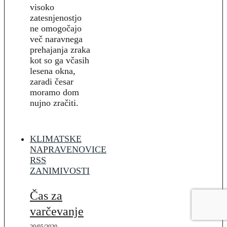
visoko
zatesnjenostjo
ne omogočajo
več naravnega
prehajanja zraka
kot so ga včasih
lesena okna,
zaradi česar
moramo dom
nujno zračiti.
KLIMATSKE
NAPRAVE
NOVICE
RSS
ZANIMIVOSTI
Čas za
varčevanje