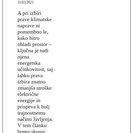
31/03/2025
A pri izbiri
prave klimatske
naprave ni
pomembno le,
kako hitro
ohladi prostor –
ključna je tudi
njena
energetska
učinkovitost, saj
lahko prava
izbira znatno
zmanjša stroške
električne
energije in
prispeva k bolj
trajnostnemu
načinu življenja.
V tem članku
bomo skupaj