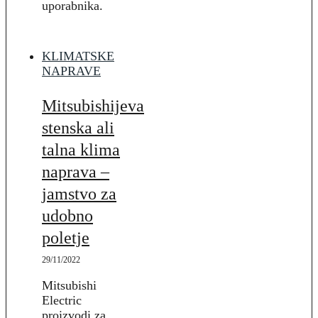
uporabnika.
KLIMATSKE
NAPRAVE
Mitsubishijeva
stenska ali
talna klima
naprava –
jamstvo za
udobno
poletje
29/11/2022
Mitsubishi
Electric
proizvodi za