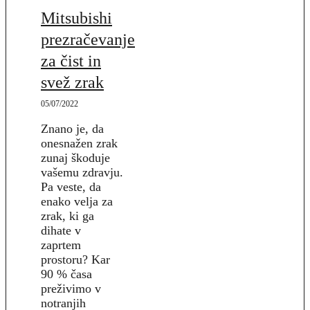
Mitsubishi
prezračevanje
za čist in
svež zrak
05/07/2022
Znano je, da
onesnažen zrak
zunaj škoduje
vašemu zdravju.
Pa veste, da
enako velja za
zrak, ki ga
dihate v
zaprtem
prostoru? Kar
90 % časa
preživimo v
notranjih