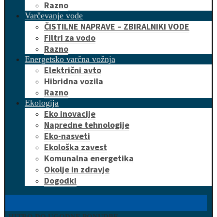
Razno
Varčevanje vode
ČISTILNE NAPRAVE – ZBIRALNIKI VODE
Filtri za vodo
Razno
Energetsko varčna vožnja
Električni avto
Hibridna vozila
Razno
Ekologija
Eko inovacije
Napredne tehnologije
Eko-nasveti
Ekološka zavest
Komunalna energetika
Okolje in zdravje
Dogodki
HITRO DO UGODNE PONUDBE