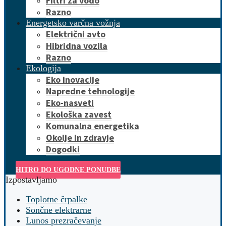
Filtri za vodo
Razno
Energetsko varčna vožnja
Električni avto
Hibridna vozila
Razno
Ekologija
Eko inovacije
Napredne tehnologije
Eko-nasveti
Ekološka zavest
Komunalna energetika
Okolje in zdravje
Dogodki
HITRO DO UGODNE PONUDBE
Izpostavljamo
Toplotne črpalke
Sončne elektrarne
Lunos prezračevanje