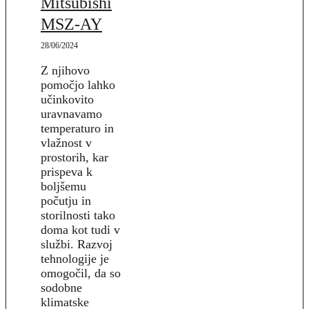
Mitsubishi
MSZ-AY
28/06/2024
Z njihovo
pomočjo lahko
učinkovito
uravnavamo
temperaturo in
vlažnost v
prostorih, kar
prispeva k
boljšemu
počutju in
storilnosti tako
doma kot tudi v
službi. Razvoj
tehnologije je
omogočil, da so
sodobne
klimatske