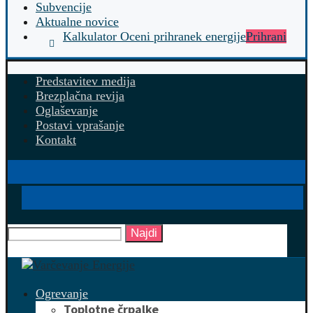
Subvencije
Aktualne novice
Kalkulator Oceni prihranek energije
Prihrani
Predstavitev medija
Brezplačna revija
Oglaševanje
Postavi vprašanje
Kontakt
Najdi
Ogrevanje
Toplotne črpalke