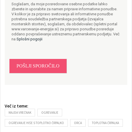
Soglašam, da moje posredovane osebne podatke lahko
zberete in uporabite za namen priprave informativne ponudbe.
V kolikor je za pripravo svetovanja ali informativne ponudbe
potrebna soudeležba partnerskega podjetja (izvajalca
monterskih storitev), soglašam, da obdelovalec (spletni portal
www.varcevanje-energije.si) za pripravo ponudbe posreduje
oddano povpraševanje ustreznemu partnerskemu podjetju. Več
na
Splošni pogojii
Več iz teme:
MAJDA VREČNAK
OGREVANJE
OGREVANJE HIŠE S TOPLOTNO ČRPALKO
ORCA
TOPLOTNA ČRPALKA