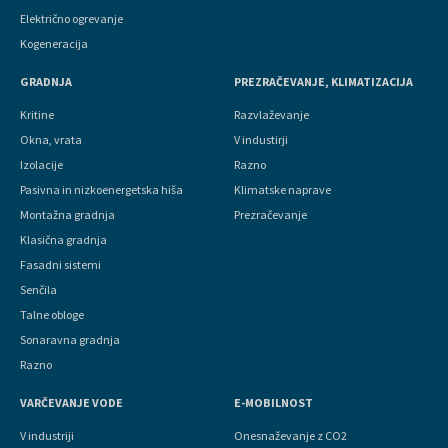
Električno ogrevanje
Kogeneracija
GRADNJA
PREZRAČEVANJE, KLIMATIZACIJA
Kritine
Razvlaževanje
Okna, vrata
V industirji
Izolacije
Razno
Pasivna in nizkoenergetska hiša
Klimatske naprave
Montažna gradnja
Prezračevanje
Klasična gradnja
Fasadni sistemi
Senčila
Talne obloge
Sonaravna gradnja
Razno
VARČEVANJE VODE
E-MOBILNOST
V industriji
Onesnaževanje z CO2