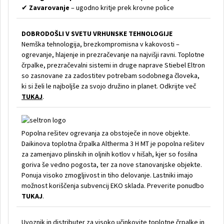
✔
Zavarovanje
– ugodno kritje prek krovne police
DOBRODOŠLI V SVETU VRHUNSKE TEHNOLOGIJE
Nemška tehnologija, brezkompromisna v kakovosti –
ogrevanje, hlajenje in prezračevanje na najvišji ravni. Toplotne
črpalke, prezračevalni sistemi in druge naprave Stiebel Eltron
so zasnovane za zadostitev potrebam sodobnega človeka,
ki si želi le najboljše za svojo družino in planet. Odkrijte več
TUKAJ
.
Popolna rešitev ogrevanja za obstoječe in nove objekte.
Daikinova toplotna črpalka Altherma 3 H MT je popolna rešitev
za zamenjavo plinskih in oljnih kotlov v hišah, kjer so fosilna
goriva še vedno pogosta, ter za nove stanovanjske objekte.
Ponuja visoko zmogljivost in tiho delovanje. Lastniki imajo
možnost koriščenja subvencij EKO sklada. Preverite ponudbo
TUKAJ
.
Uvoznik in distributer za visoko učinkovite toplotne črpalke in