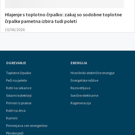
Hlajenje s toplotno črpalko: zakaj so sodobne toplotne
črpalke pametna izbira tudi poleti
10/06/2026
OGREVANJE
ENERGIJA
Toplotne črpalke
Hranilniki električne energije
Peči na pelete
Energetske rešitve
Kotli na sekance
Razsvetljava
Solarni kolektorji
Sončne elektrarne
Primeri iz prakse
Kogeneracija
Kotli na drva
Kamini
Primerjava cen energentov
Plinske peči