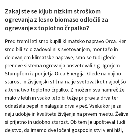
Zakaj ste se kljub nizkim stroškom
ogrevanja z lesno biomaso odločili za
ogrevanje s toplotno črpalko?
Pred tremi leti smo kupili klimatsko napravo Orca. Ker
smo bili zelo zadovoljni s svetovanjem, montažo in
delovanjem klimatske naprave, smo se tudi glede
prenove sistema ogrevanja posvetovali z g. Igorjem
Stumpfom iz podjetja Orca Energija. Glede na najino
starost in življenjski stil nama je svetoval kot najboljšo
alternativo toplotno črpalko. Z možem sva namreč že
malo v letih in vsako leto bi težje pripravila drva ter
odnašala pepel in nalagala drva v peč. Vsekakor je za
naju udobje in kvaliteta življenja na prvem mestu. Želiva
si prijetno in udobno starost. Ob tem je upošteval tudi
dejstvo, da imamo dve ločeni gospodinjstvi v eni hiši,