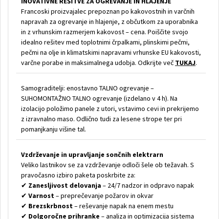
INOVATIVNE REŠITVE ZA OGREVANJE IN HLAJENJE
Francoski proizvajalec prepoznan po kakovostnih in varčnih
napravah za ogrevanje in hlajenje, z občutkom za uporabnika
in z vrhunskim razmerjem kakovost – cena. Poiščite svojo
idealno rešitev med toplotnimi črpalkami, plinskimi pečmi,
pečmi na olje in klimatskimi napravami vrhunske EU kakovosti,
varčne porabe in maksimalnega udobja. Odkrijte več
TUKAJ
.
Samograditelji: enostavno TALNO ogrevanje –
SUHOMONTAŽNO TALNO ogrevanje (izdelano v 4 h). Na
izolacijo položimo panele z utori, vstavimo cevi in prekrijemo
z izravnalno maso. Odlično tudi za lesene strope ter pri
pomanjkanju višine tal.
Vzdrževanje in upravljanje sončnih elektrarn
Veliko lastnikov se za vzdrževanje odloči šele ob težavah. S
pravočasno izbiro paketa poskrbite za:
✔
Zanesljivost delovanja
– 24/7 nadzor in odpravo napak
✔
Varnost
– preprečevanje požarov in okvar
✔
Brezskrbnost
– reševanje napak na enem mestu
✔
Dolgoročne prihranke
– analiza in optimizacija sistema