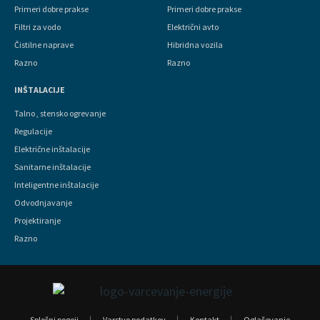
Primeri dobre prakse
Primeri dobre prakse
Filtri za vodo
Električni avto
Čistilne naprave
Hibridna vozila
Razno
Razno
INŠTALACIJE
Talno , stensko ogrevanje
Regulacije
Električne inštalacije
Sanitarne inštalacije
Inteligentne inštalacije
Odvodnjavanje
Projektiranje
Razno
Splošni pogoji
Varstvo podatkov
Kontakt
Oglaševanje