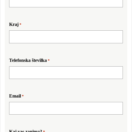
Kraj
*
Telefonska številka
*
Email
*
Kaj vas zanima?
*