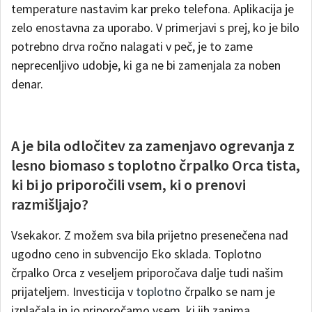
temperature nastavim kar preko telefona. Aplikacija je
zelo enostavna za uporabo. V primerjavi s prej, ko je bilo
potrebno drva ročno nalagati v peč, je to zame
neprecenljivo udobje, ki ga ne bi zamenjala za noben
denar.
A je bila odločitev za zamenjavo ogrevanja z
lesno biomaso s toplotno črpalko Orca tista,
ki bi jo priporočili vsem, ki o prenovi
razmišljajo?
Vsekakor. Z možem sva bila prijetno presenečena nad
ugodno ceno in subvencijo Eko sklada. Toplotno
črpalko Orca z veseljem priporočava dalje tudi našim
prijateljem. Investicija v
toplotno
črpalko se nam je
izplačala in jo priporočamo vsem, ki jih zanima