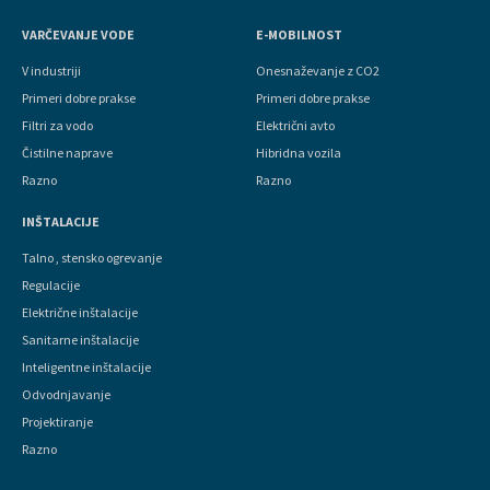
VARČEVANJE VODE
E-MOBILNOST
V industriji
Onesnaževanje z CO2
Primeri dobre prakse
Primeri dobre prakse
Filtri za vodo
Električni avto
Čistilne naprave
Hibridna vozila
Razno
Razno
INŠTALACIJE
Talno , stensko ogrevanje
Regulacije
Električne inštalacije
Sanitarne inštalacije
Inteligentne inštalacije
Odvodnjavanje
Projektiranje
Razno