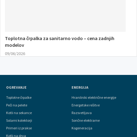
Toplotna črpalka za sanitarno vodo – cena zadnjih
modelov
09/06/2026
OGREVANJE
ENERGIJA
Toplotne črpalke
Hranilniki električne energije
Peči na pelete
Energetske rešitve
Kotli na sekance
Razsvetljava
Solarni kolektorji
Sončne elektrarne
Primeri iz prakse
Kogeneracija
Kotli na drva