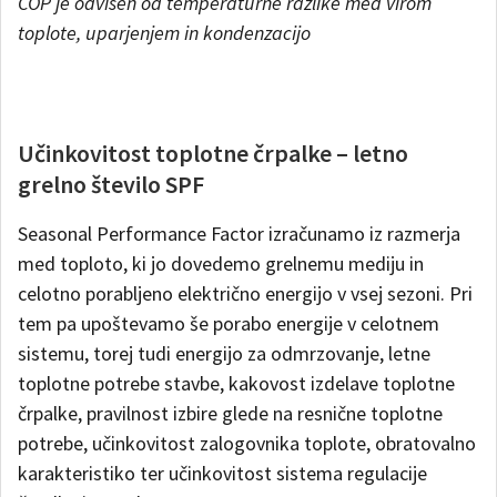
COP je odvisen od temperaturne razlike med virom
toplote, uparjenjem in kondenzacijo
Učinkovitost toplotne črpalke – letno
grelno število SPF
Seasonal Performance Factor izračunamo iz razmerja
med toploto, ki jo dovedemo grelnemu mediju in
celotno porabljeno električno energijo v vsej sezoni. Pri
tem pa upoštevamo še porabo energije v celotnem
sistemu, torej tudi energijo za odmrzovanje, letne
toplotne potrebe stavbe, kakovost izdelave toplotne
črpalke, pravilnost izbire glede na resnične toplotne
potrebe, učinkovitost zalogovnika toplote, obratovalno
karakteristiko ter učinkovitost sistema regulacije