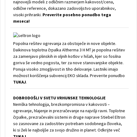
najnovejši modeli z odličnim razmerjem kakovost/cena,
odlične reference, dokazano zadovoljstvo uporabnikov,
visoki prihranki.
Preverite posebno ponudbo tega
meseca!
Popolna rešitev ogrevanja za obstoječe in nove objekte.
Daikinova toplotna črpalka Altherma 3 H MT je popolna rešitev
za zamenjavo plinskih in oljnih kotlov v hišah, kjer so fosilna
goriva še vedno pogosta, ter za nove stanovanjske objekte.
Ponuja visoko zmogljivost in tiho delovanje. Lastniki imajo
možnost koriščenja subvencij EKO sklada. Preverite ponudbo
TUKAJ
.
DOBRODOŠLI V SVETU VRHUNSKE TEHNOLOGIJE
Nemška tehnologija, brezkompromisna v kakovosti –
ogrevanje, hlajenje in prezračevanje na najvišji ravni. Toplotne
črpalke, prezračevalni sistemi in druge naprave Stiebel Eltron
so zasnovane za zadostitev potrebam sodobnega človeka,
ki si želi le najboljše za svojo družino in planet. Odkrijte več
TUKAJ
.