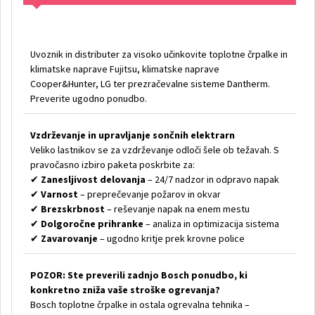
Uvoznik in distributer za visoko učinkovite toplotne črpalke in
klimatske naprave Fujitsu, klimatske naprave
Cooper&Hunter, LG ter prezračevalne sisteme Dantherm.
Preverite ugodno ponudbo.
Vzdrževanje in upravljanje sončnih elektrarn
Veliko lastnikov se za vzdrževanje odloči šele ob težavah. S
pravočasno izbiro paketa poskrbite za:
✔
Zanesljivost delovanja
– 24/7 nadzor in odpravo napak
✔
Varnost
– preprečevanje požarov in okvar
✔
Brezskrbnost
– reševanje napak na enem mestu
✔
Dolgoročne prihranke
– analiza in optimizacija sistema
✔
Zavarovanje
– ugodno kritje prek krovne police
POZOR: Ste preverili zadnjo Bosch ponudbo, ki
konkretno zniža vaše stroške ogrevanja?
Bosch toplotne črpalke in ostala ogrevalna tehnika –