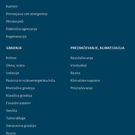
Kamini
Primerjava cen energentov
Plinske peči
Električno ogrevanje
Kogeneracija
GRADNJA
PREZRAČEVANJE, KLIMATIZACIJA
Kritine
Razvlaževanje
Okna, vrata
V industirji
Izolacije
Razno
Pasivna in nizkoenergetska hiša
Klimatske naprave
Montažna gradnja
Prezračevanje
Klasična gradnja
Fasadni sistemi
Senčila
Talne obloge
Sonaravna gradnja
Razno