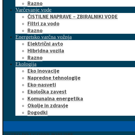
Razno
Varčevanje vode
ČISTILNE NAPRAVE – ZBIRALNIKI VODE
Filtri za vodo
Razno
Energetsko varčna vožnja
Električni avto
Hibridna vozila
Razno
Ekologija
Eko inovacije
Napredne tehnologije
Eko-nasveti
Ekološka zavest
Komunalna energetika
Okolje in zdravje
Dogodki
HITRO DO UGODNE PONUDBE