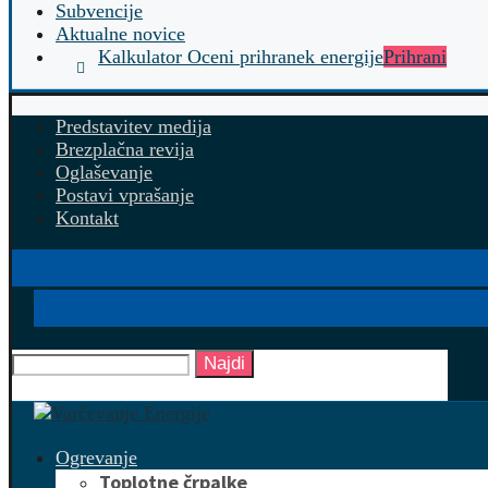
Subvencije
Aktualne novice
Kalkulator Oceni prihranek energije
Prihrani
Predstavitev medija
Brezplačna revija
Oglaševanje
Postavi vprašanje
Kontakt
Najdi
Ogrevanje
Toplotne črpalke