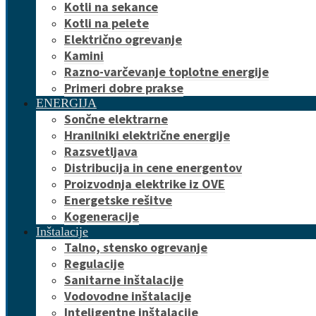
Kotli na sekance
Kotli na pelete
Električno ogrevanje
Kamini
Razno-varčevanje toplotne energije
Primeri dobre prakse
ENERGIJA
Sončne elektrarne
Hranilniki električne energije
Razsvetljava
Distribucija in cene energentov
Proizvodnja elektrike iz OVE
Energetske rešitve
Kogeneracije
Inštalacije
Talno, stensko ogrevanje
Regulacije
Sanitarne inštalacije
Vodovodne inštalacije
Inteligentne inštalacije