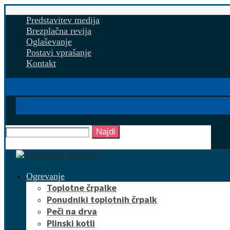
Predstavitev medija
Brezplačna revija
Oglaševanje
Postavi vprašanje
Kontakt
Najdi
Ogrevanje
Toplotne črpalke
Ponudniki toplotnih črpalk
Peči na drva
Plinski kotli