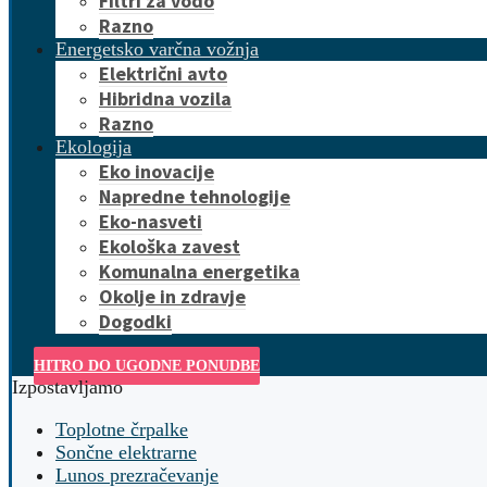
Filtri za vodo
Razno
Energetsko varčna vožnja
Električni avto
Hibridna vozila
Razno
Ekologija
Eko inovacije
Napredne tehnologije
Eko-nasveti
Ekološka zavest
Komunalna energetika
Okolje in zdravje
Dogodki
HITRO DO UGODNE PONUDBE
Izpostavljamo
Toplotne črpalke
Sončne elektrarne
Lunos prezračevanje