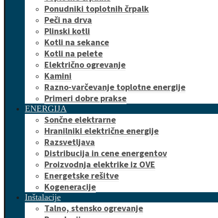
Ponudniki toplotnih črpalk
Peči na drva
Plinski kotli
Kotli na sekance
Kotli na pelete
Električno ogrevanje
Kamini
Razno-varčevanje toplotne energije
Primeri dobre prakse
ENERGIJA
Sončne elektrarne
Hranilniki električne energije
Razsvetljava
Distribucija in cene energentov
Proizvodnja elektrike iz OVE
Energetske rešitve
Kogeneracije
Inštalacije
Talno, stensko ogrevanje