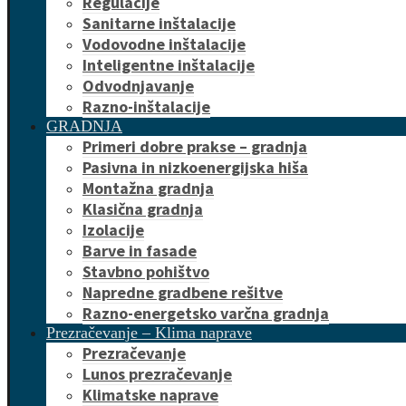
Regulacije
Sanitarne inštalacije
Vodovodne inštalacije
Inteligentne inštalacije
Odvodnjavanje
Razno-inštalacije
GRADNJA
Primeri dobre prakse – gradnja
Pasivna in nizkoenergijska hiša
Montažna gradnja
Klasična gradnja
Izolacije
Barve in fasade
Stavbno pohištvo
Napredne gradbene rešitve
Razno-energetsko varčna gradnja
Prezračevanje – Klima naprave
Prezračevanje
Lunos prezračevanje
Klimatske naprave