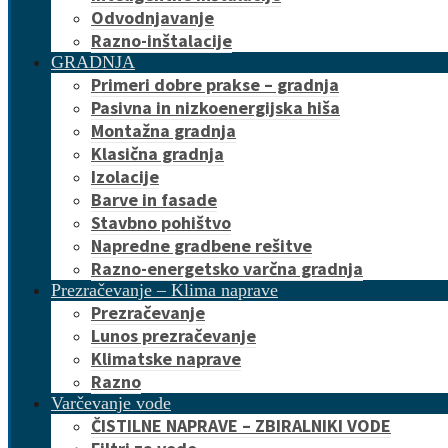
Odvodnjavanje
Razno-inštalacije
GRADNJA
Primeri dobre prakse – gradnja
Pasivna in nizkoenergijska hiša
Montažna gradnja
Klasična gradnja
Izolacije
Barve in fasade
Stavbno pohištvo
Napredne gradbene rešitve
Razno-energetsko varčna gradnja
Prezračevanje – Klima naprave
Prezračevanje
Lunos prezračevanje
Klimatske naprave
Razno
Varčevanje vode
ČISTILNE NAPRAVE – ZBIRALNIKI VODE