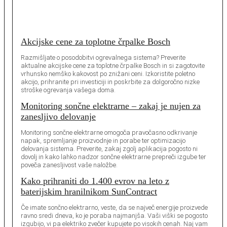
Akcijske cene za toplotne črpalke Bosch
Razmišljate o posodobitvi ogrevalnega sistema? Preverite
aktualne akcijske cene za toplotne črpalke Bosch in si zagotovite
vrhunsko nemško kakovost po znižani ceni. Izkoristite poletno
akcijo, prihranite pri investiciji in poskrbite za dolgoročno nizke
stroške ogrevanja vašega doma.
Monitoring sončne elektrarne – zakaj je nujen za
zanesljivo delovanje
Monitoring sončne elektrarne omogoča pravočasno odkrivanje
napak, spremljanje proizvodnje in porabe ter optimizacijo
delovanja sistema. Preverite, zakaj zgolj aplikacija pogosto ni
dovolj in kako lahko nadzor sončne elektrarne prepreči izgube ter
poveča zanesljivost vaše naložbe.
Kako prihraniti do 1.400 evrov na leto z
baterijskim hranilnikom SunContract
Če imate sončno elektrarno, veste, da se največ energije proizvede
ravno sredi dneva, ko je poraba najmanjša. Vaši viški se pogosto
izgubijo, vi pa elektriko zvečer kupujete po visokih cenah. Naj vam