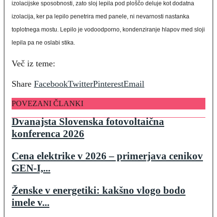
izolacijske sposobnosti, zato sloj lepila pod ploščo deluje kot dodatna
izolacija, ker pa lepilo penetrira med panele, ni nevarnosti nastanka
toplotnega mostu. Lepilo je vodoodporno, kondenziranje hlapov med sloji
lepila pa ne oslabi stika.
Več iz teme:
Share
Facebook
Twitter
Pinterest
Email
POVEZANI ČLANKI
Dvanajsta Slovenska fotovoltaična
konferenca 2026
Cena elektrike v 2026 – primerjava cenikov
GEN-I,...
Ženske v energetiki: kakšno vlogo bodo
imele v...