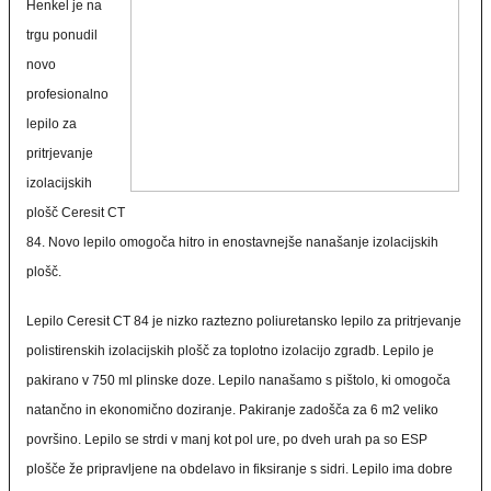
Henkel je na
trgu ponudil
novo
profesionalno
lepilo za
pritrjevanje
izolacijskih
plošč Ceresit CT
84. Novo lepilo omogoča hitro in enostavnejše nanašanje izolacijskih
plošč.
Lepilo Ceresit CT 84 je nizko raztezno poliuretansko lepilo za pritrjevanje
polistirenskih izolacijskih plošč za toplotno izolacijo zgradb. Lepilo je
pakirano v 750 ml plinske doze. Lepilo nanašamo s pištolo, ki omogoča
natančno in ekonomično doziranje. Pakiranje zadošča za
6 m2
veliko
površino. Lepilo se strdi v manj kot pol ure, po dveh urah pa so ESP
plošče že pripravljene na obdelavo in fiksiranje s sidri. Lepilo ima dobre