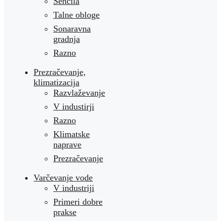
Senčila
Talne obloge
Sonaravna
gradnja
Razno
Prezračevanje,
klimatizacija
Razvlaževanje
V industirji
Razno
Klimatske
naprave
Prezračevanje
Varčevanje vode
V industriji
Primeri dobre
prakse