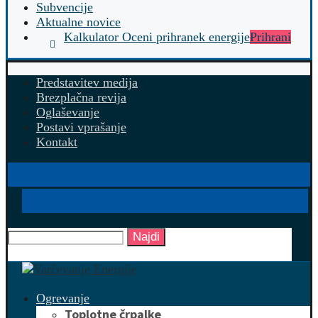
Subvencije
Aktualne novice
Kalkulator Oceni prihranek energije
Prihrani
Predstavitev medija
Brezplačna revija
Oglaševanje
Postavi vprašanje
Kontakt
Najdi
Ogrevanje
Toplotne črpalke