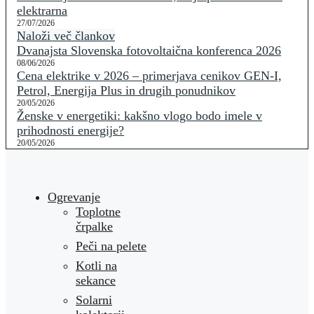
elektrarna
27/07/2026
Naloži več člankov
Dvanajsta Slovenska fotovoltaična konferenca 2026
08/06/2026
Cena elektrike v 2026 – primerjava cenikov GEN-I,
Petrol, Energija Plus in drugih ponudnikov
20/05/2026
Ženske v energetiki: kakšno vlogo bodo imele v
prihodnosti energije?
20/05/2026
Ogrevanje
Toplotne
črpalke
Peči na pelete
Kotli na
sekance
Solarni