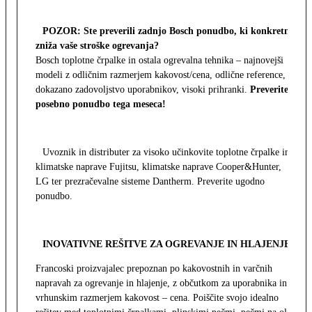
POZOR: Ste preverili zadnjo Bosch ponudbo, ki konkretno
zniža vaše stroške ogrevanja?
Bosch toplotne črpalke in ostala ogrevalna tehnika – najnovejši
modeli z odličnim razmerjem kakovost/cena, odlične reference,
dokazano zadovoljstvo uporabnikov, visoki prihranki.
Preverite
posebno ponudbo tega meseca!
Uvoznik in distributer za visoko učinkovite toplotne črpalke in
klimatske naprave Fujitsu, klimatske naprave Cooper&Hunter,
LG ter prezračevalne sisteme Dantherm. Preverite ugodno
ponudbo.
INOVATIVNE REŠITVE ZA OGREVANJE IN HLAJENJE
Francoski proizvajalec prepoznan po kakovostnih in varčnih
napravah za ogrevanje in hlajenje, z občutkom za uporabnika in z
vrhunskim razmerjem kakovost – cena. Poiščite svojo idealno