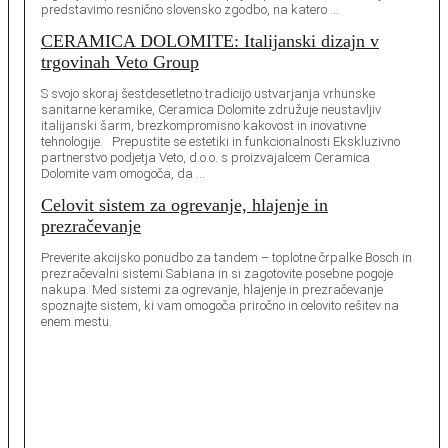
predstavimo resnično slovensko zgodbo, na katero …
CERAMICA DOLOMITE: Italijanski dizajn v
trgovinah Veto Group
S svojo skoraj šestdesetletno tradicijo ustvarjanja vrhunske
sanitarne keramike, Ceramica Dolomite združuje neustavljiv
italijanski šarm, brezkompromisno kakovost in inovativne
tehnologije. Prepustite se estetiki in funkcionalnosti Ekskluzivno
partnerstvo podjetja Veto, d.o.o. s proizvajalcem Ceramica
Dolomite vam omogoča, da …
Celovit sistem za ogrevanje, hlajenje in
prezračevanje
Preverite akcijsko ponudbo za tandem – toplotne črpalke Bosch in
prezračevalni sistemi Sabiana in si zagotovite posebne pogoje
nakupa. Med sistemi za ogrevanje, hlajenje in prezračevanje
spoznajte sistem, ki vam omogoča priročno in celovito rešitev na
enem mestu.