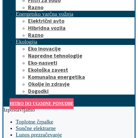
Filtri za vodo
Razno
Energetsko varčna vožnja
Električni avto
Hibridna vozila
Razno
Ekologija
Eko inovacije
Napredne tehnologije
Eko-nasveti
Ekološka zavest
Komunalna energetika
Okolje in zdravje
Dogodki
HITRO DO UGODNE PONUDBE
Izpostavljamo
Toplotne črpalke
Sončne elektrarne
Lunos prezračevanje