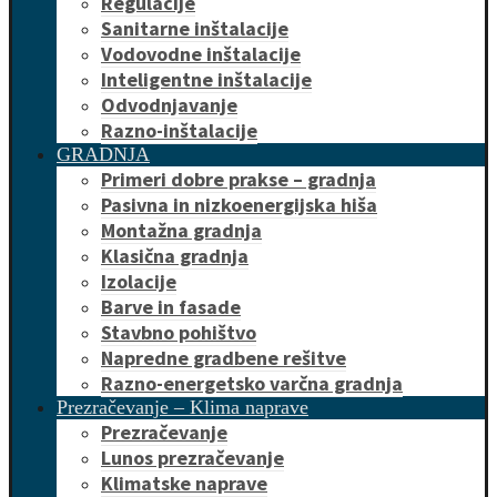
Regulacije
Sanitarne inštalacije
Vodovodne inštalacije
Inteligentne inštalacije
Odvodnjavanje
Razno-inštalacije
GRADNJA
Primeri dobre prakse – gradnja
Pasivna in nizkoenergijska hiša
Montažna gradnja
Klasična gradnja
Izolacije
Barve in fasade
Stavbno pohištvo
Napredne gradbene rešitve
Razno-energetsko varčna gradnja
Prezračevanje – Klima naprave
Prezračevanje
Lunos prezračevanje
Klimatske naprave