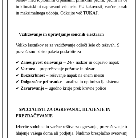
rešitev med toplotnimi črpalkami, plinskimi pečmi, pečmi na olje
in klimatskimi napravami vrhunske EU kakovosti, varčne porabe
in maksimalnega udobja. Odkrijte več
TUKAJ
.
Vzdrževanje in upravljanje sončnih elektrarn
Veliko lastnikov se za vzdrževanje odloči šele ob težavah. S
pravočasno izbiro paketa poskrbite za:
✔
Zanesljivost delovanja
– 24/7 nadzor in odpravo napak
✔
Varnost
– preprečevanje požarov in okvar
✔
Brezskrbnost
– reševanje napak na enem mestu
✔
Dolgoročne prihranke
– analiza in optimizacija sistema
✔
Zavarovanje
– ugodno kritje prek krovne police
SPECIALISTI ZA OGREVANJE, HLAJENJE IN
PREZRAČEVANJE
Izberite sodobne in varčne rešitve za ogrevanje, prezračevanje ter
hlajenje vašega doma ali podjetja. Nudimo brezplačno svetovanje