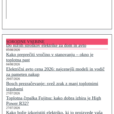
SORODNE VSEBINE
Do nižjih stroškov elektrike za dom in avto
05/08/2026
Kako preprečiti vročino v stanovanju – okno je
toplotna past
04/08/2026
Električni avto cena 2026: najcenejši modeli in vodič
za pameten nakup
29/07/2026
Bosch prezračevanje: svež zrak z manj toplotnimi
izgubami
27/07/2026
Toplotna črpalka Fujitsu: kako dobra izbira je High
Power R32?
27/07/2026
Kako bolje izkoristiti elektriko, ki jo proizvede vaša