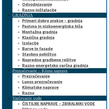
Odvodnjavanje
Razno-inštalacije
GRADNJA
Primeri dobre prakse – gradnja
Pasivna in nizkoenergijska hiša
Montažna gradnja
Klasična gradnja
Izolacije
Barve in fasade
Stavbno pohištvo
Napredne gradbene rešitve
Razno-energetsko varčna gradnja
Prezračevanje – Klima naprave
Prezračevanje
Lunos prezračevanje
Klimatske naprave
Razno
Varčevanje vode
ČISTILNE NAPRAVE – ZBIRALNIKI VODE