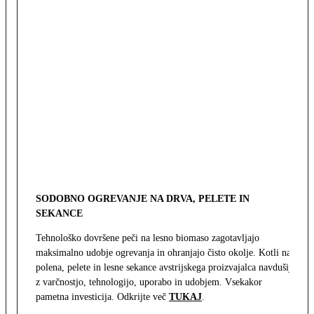
SODOBNO OGREVANJE NA DRVA, PELETE IN
SEKANCE
Tehnološko dovršene peči na lesno biomaso zagotavljajo
maksimalno udobje ogrevanja in ohranjajo čisto okolje. Kotli na
polena, pelete in lesne sekance avstrijskega proizvajalca navdušijo
z varčnostjo, tehnologijo, uporabo in udobjem. Vsekakor
pametna investicija. Odkrijte več
TUKAJ
.