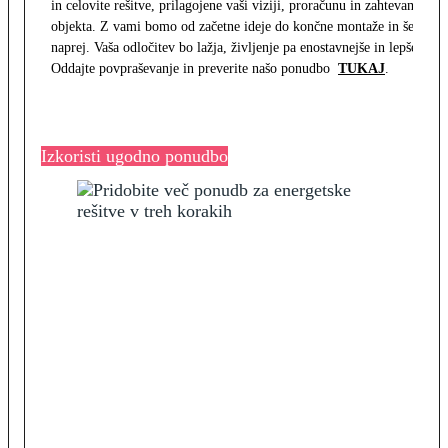
in celovite rešitve, prilagojene vaši viziji, proračunu in zahtevam
objekta. Z vami bomo od začetne ideje do končne montaže in še
naprej. Vaša odločitev bo lažja, življenje pa enostavnejše in lepše.
Oddajte povpraševanje in preverite našo ponudbo
TUKAJ
.
Izkoristi ugodno ponudbo