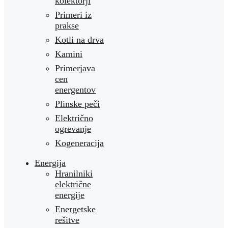
kolektorji
Primeri iz
prakse
Kotli na drva
Kamini
Primerjava
cen
energentov
Plinske peči
Električno
ogrevanje
Kogeneracija
Energija
Hranilniki
električne
energije
Energetske
rešitve