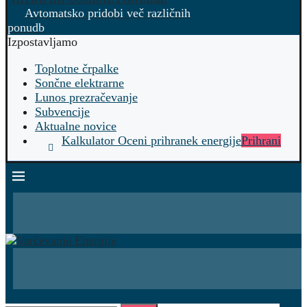
Avtomatsko pridobi več različnih
ponudb
Izpostavljamo
Toplotne črpalke
Sončne elektrarne
Lunos prezračevanje
Subvencije
Aktualne novice
Kalkulator Oceni prihranek energije
Prihrani