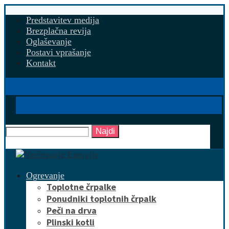
Predstavitev medija
Brezplačna revija
Oglaševanje
Postavi vprašanje
Kontakt
Najdi
Ogrevanje
Toplotne črpalke
Ponudniki toplotnih črpalk
Peči na drva
Plinski kotli