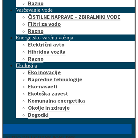
Razno
Varčevanje vode
ČISTILNE NAPRAVE – ZBIRALNIKI VODE
Filtri za vodo
Razno
Energetsko varčna vožnja
Električni avto
Hibridna vozila
Razno
Ekologija
Eko inovacije
Napredne tehnologije
Eko-nasveti
Ekološka zavest
Komunalna energetika
Okolje in zdravje
Dogodki
HITRO DO UGODNE PONUDBE