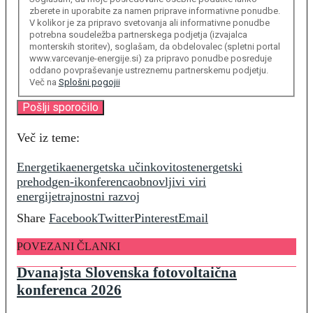
zberete in uporabite za namen priprave informativne ponudbe.
V kolikor je za pripravo svetovanja ali informativne ponudbe
potrebna soudeležba partnerskega podjetja (izvajalca
monterskih storitev), soglašam, da obdelovalec (spletni portal
www.varcevanje-energije.si) za pripravo ponudbe posreduje
oddano povpraševanje ustreznemu partnerskemu podjetju.
Več na
Splošni pogojii
Več iz teme:
Energetika
energetska učinkovitost
energetski
prehod
gen-i
konferenca
obnovljivi viri
energije
trajnostni razvoj
Share
Facebook
Twitter
Pinterest
Email
POVEZANI ČLANKI
Dvanajsta Slovenska fotovoltaična
konferenca 2026