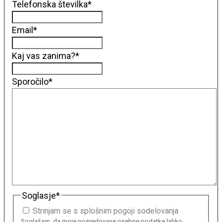
Telefonska številka
*
Email
*
Kaj vas zanima?
*
Sporočilo
*
Soglasje
*
Strinjam se s splošnim pogoji sodelovanja
Soglašam, da moje posredovane osebne podatke lahko