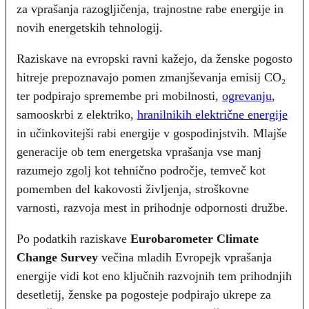
za vprašanja razogljičenja, trajnostne rabe energije in
novih energetskih tehnologij.
Raziskave na evropski ravni kažejo, da ženske pogosto
hitreje prepoznavajo pomen zmanjševanja emisij CO₂
ter podpirajo spremembe pri mobilnosti,
ogrevanju
,
samooskrbi z elektriko,
hranilnikih električne energije
in učinkovitejši rabi energije v gospodinjstvih. Mlajše
generacije ob tem energetska vprašanja vse manj
razumejo zgolj kot tehnično področje, temveč kot
pomemben del kakovosti življenja, stroškovne
varnosti, razvoja mest in prihodnje odpornosti družbe.
Po podatkih raziskave
Eurobarometer Climate
Change Survey
večina mladih Evropejk vprašanja
energije vidi kot eno ključnih razvojnih tem prihodnjih
desetletij, ženske pa pogosteje podpirajo ukrepe za