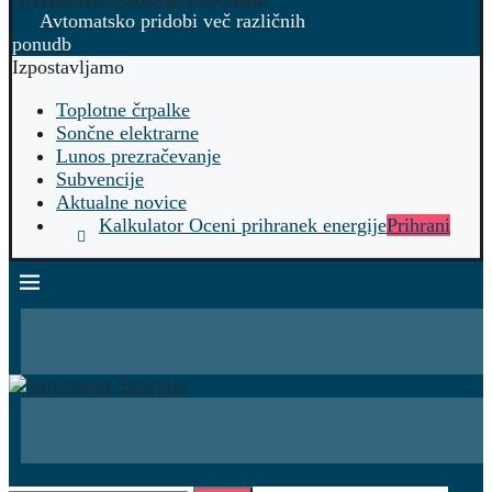
Avtomatsko pridobi več različnih
ponudb
Izpostavljamo
Toplotne črpalke
Sončne elektrarne
Lunos prezračevanje
Subvencije
Aktualne novice
Kalkulator Oceni prihranek energije
Prihrani