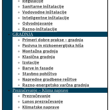
Regulacije
Sanitarne inštalacije
Vodovodne inštalacije
Inteligentne inštalacije
Odvodnjavanje
Razno-inštalacije
GRADNJA
Primeri dobre prakse – gradnja
Pasivna in nizkoenergijska hiša
Montažna gradnja
Klasična gradnja
Izolacije
Barve in fasade
Stavbno pohištvo
Napredne gradbene rešitve
Razno-energetsko varčna gradnja
Prezračevanje – Klima naprave
Prezračevanje
Lunos prezračevanje
Klimatske naprave