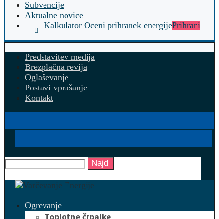
Subvencije
Aktualne novice
Kalkulator Oceni prihranek energije
Prihrani
Predstavitev medija
Brezplačna revija
Oglaševanje
Postavi vprašanje
Kontakt
Najdi
Ogrevanje
Toplotne črpalke