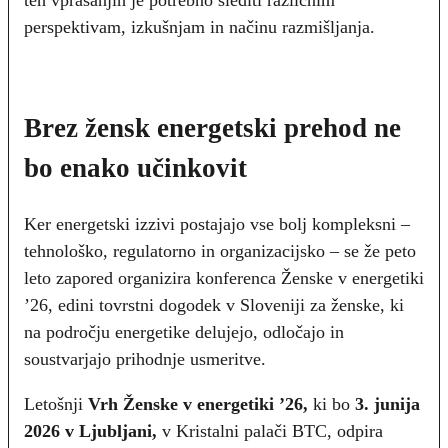
teh vprašanjih je potrebno slediti različnim
perspektivam, izkušnjam in načinu razmišljanja.
Brez žensk energetski prehod ne
bo enako učinkovit
Ker energetski izzivi postajajo vse bolj kompleksni –
tehnološko, regulatorno in organizacijsko – se že peto
leto zapored organizira konferenca Ženske v energetiki
’26, edini tovrstni dogodek v Sloveniji za ženske, ki
na področju energetike delujejo, odločajo in
soustvarjajo prihodnje usmeritve.
Letošnji
Vrh Ženske v energetiki ’26,
ki bo
3. junija
2026 v Ljubljani,
v Kristalni palači BTC, odpira