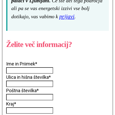
palači v Ljubljani.
Če ste del tega področja
ali pa se vas energetski izzivi vse bolj
prijavi
dotikajo, vas vabimo k
.
Želite več informacij?
Ime in Priimek
*
Ulica in hišna številka
*
Poštna številka
*
Kraj
*