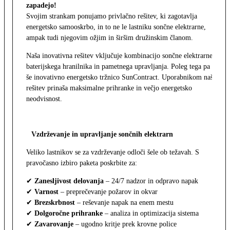
zapadejo!
Svojim strankam ponujamo privlačno rešitev, ki zagotavlja
energetsko samooskrbo, in to ne le lastniku sončne elektrarne,
ampak tudi njegovim ožjim in širšim družinskim članom.
Naša inovativna rešitev vključuje kombinacijo sončne elektrarne,
baterijskega hranilnika in pametnega upravljanja. Poleg tega pa
še inovativno energetsko tržnico SunContract. Uporabnikom naša
rešitev prinaša maksimalne prihranke in večjo energetsko
neodvisnost.
Vzdrževanje in upravljanje sončnih elektrarn
Veliko lastnikov se za vzdrževanje odloči šele ob težavah. S
pravočasno izbiro paketa poskrbite za:
✔
Zanesljivost delovanja
– 24/7 nadzor in odpravo napak
✔
Varnost
– preprečevanje požarov in okvar
✔
Brezskrbnost
– reševanje napak na enem mestu
✔
Dolgoročne prihranke
– analiza in optimizacija sistema
✔
Zavarovanje
– ugodno kritje prek krovne police