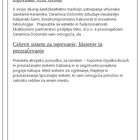
S svojo skoraj šestdesetletno tradicijo ustvarjanja vrhunske
sanitarne keramike, Ceramica Dolomite združuje neustavljiv
italijanski šarm, brezkompromisno kakovost in inovativne
tehnologije. Prepustite se estetiki in funkcionalnosti
Ekskluzivno partnerstvo podjetja Veto, d.o.o. s proizvajalcem
Ceramica Dolomite vam omogoča, da …
Celovit sistem za ogrevanje, hlajenje in
prezračevanje
Preverite akcijsko ponudbo za tandem – toplotne črpalke Bosch
in prezračevalni sistemi Sabiana in si zagotovite posebne
pogoje nakupa. Med sistemi za ogrevanje, hlajenje in
prezračevanje spoznajte sistem, ki vam omogoča priročno in
celovito rešitev na enem mestu.