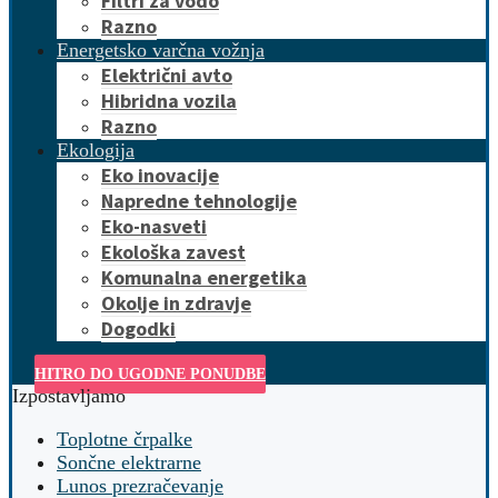
Filtri za vodo
Razno
Energetsko varčna vožnja
Električni avto
Hibridna vozila
Razno
Ekologija
Eko inovacije
Napredne tehnologije
Eko-nasveti
Ekološka zavest
Komunalna energetika
Okolje in zdravje
Dogodki
HITRO DO UGODNE PONUDBE
Izpostavljamo
Toplotne črpalke
Sončne elektrarne
Lunos prezračevanje