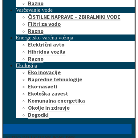
Razno
Varčevanje vode
ČISTILNE NAPRAVE – ZBIRALNIKI VODE
Filtri za vodo
Razno
Energetsko varčna vožnja
Električni avto
Hibridna vozila
Razno
Ekologija
Eko inovacije
Napredne tehnologije
Eko-nasveti
Ekološka zavest
Komunalna energetika
Okolje in zdravje
Dogodki
HITRO DO UGODNE PONUDBE