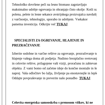
Tehnološko dovršene peči na lesno biomaso zagotavljajo
maksimalno udobje ogrevanja in ohranjajo čisto okolje. Kotli na
polena, pelete in lesne sekance avstrijskega proizvajalca navdušijo
z varčnostjo, tehnologijo, uporabo in udobjem. Vsekakor
pametna investicija. Odkrijte več
TUKAJ
.
SPECIALISTI ZA OGREVANJE, HLAJENJE IN
PREZRAČEVANJE
Izberite sodobne in varčne rešitve za ogrevanje, prezračevanje ter
hlajenje vašega doma ali podjetja. Nudimo brezplačno svetovanje
in celovite rešitve, prilagojene vaši viziji, proračunu in zahtevam
objekta. Z vami bomo od začetne ideje do končne montaže in še
naprej. Vaša odločitev bo lažja, življenje pa enostavnejše in lepše.
Oddajte povpraševanje in preverite našo ponudbo
TUKAJ
.
Celovita energetska samooskrba s prenosom viškov, ki ne