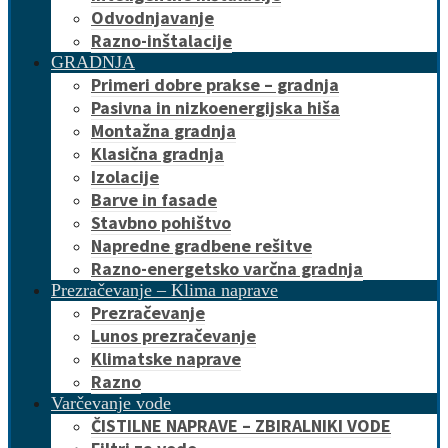
Odvodnjavanje
Razno-inštalacije
GRADNJA
Primeri dobre prakse – gradnja
Pasivna in nizkoenergijska hiša
Montažna gradnja
Klasična gradnja
Izolacije
Barve in fasade
Stavbno pohištvo
Napredne gradbene rešitve
Razno-energetsko varčna gradnja
Prezračevanje – Klima naprave
Prezračevanje
Lunos prezračevanje
Klimatske naprave
Razno
Varčevanje vode
ČISTILNE NAPRAVE – ZBIRALNIKI VODE