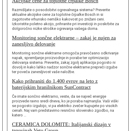
Akcijske cene za toplotne črpalke Bosch
Razmišljate o posodobitvi ogrevalnega sistema? Preverite
aktualne akcijske cene za toplotne črpalke Bosch in si
zagotovite vrhunsko nemško kakovost po znižani ceni.
Izkoristite poletno akcijo, prihranite pri investiciji in poskrbite za
dolgoročno nizke stroške ogrevanja vašega doma.
Monitoring sončne elektrarne – zakaj je nujen za
zanesljivo delovanje
Monitoring sončne elektrarne omogoča pravočasno odkrivanje
napak, spremljanje proizvodnje in porabe ter optimizacijo
delovanja sistema. Preverite, zakaj zgolj aplikacija pogosto ni
dovolj in kako lahko nadzor sončne elektrarne prepreči izgube
ter poveča zanesljivost vaše naložbe.
Kako prihraniti do 1.400 evrov na leto z
baterijskim hranilnikom SunContract
Če imate sončno elektrarno, veste, da se največ energije
proizvede ravno sredi dneva, ko je poraba najmanjša. Vaši viški
se pogosto izgubijo, vi pa elektriko zvečer kupujete po visokih
cenah. Naj vam predstavimo resnično slovensko zgodbo, na
katero …
CERAMICA DOLOMITE: Italijanski dizajn v
trgovinah Veto Group