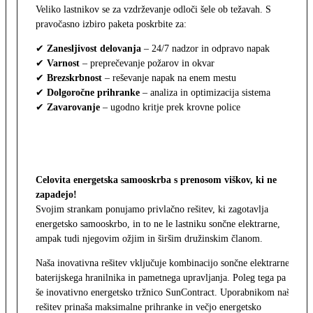
Veliko lastnikov se za vzdrževanje odloči šele ob težavah. S
pravočasno izbiro paketa poskrbite za:
✔
Zanesljivost delovanja
– 24/7 nadzor in odpravo napak
✔
Varnost
– preprečevanje požarov in okvar
✔
Brezskrbnost
– reševanje napak na enem mestu
✔
Dolgoročne prihranke
– analiza in optimizacija sistema
✔
Zavarovanje
– ugodno kritje prek krovne police
Celovita energetska samooskrba s prenosom viškov, ki ne
zapadejo!
Svojim strankam ponujamo privlačno rešitev, ki zagotavlja
energetsko samooskrbo, in to ne le lastniku sončne elektrarne,
ampak tudi njegovim ožjim in širšim družinskim članom.
Naša inovativna rešitev vključuje kombinacijo sončne elektrarne,
baterijskega hranilnika in pametnega upravljanja. Poleg tega pa
še inovativno energetsko tržnico SunContract. Uporabnikom naša
rešitev prinaša maksimalne prihranke in večjo energetsko