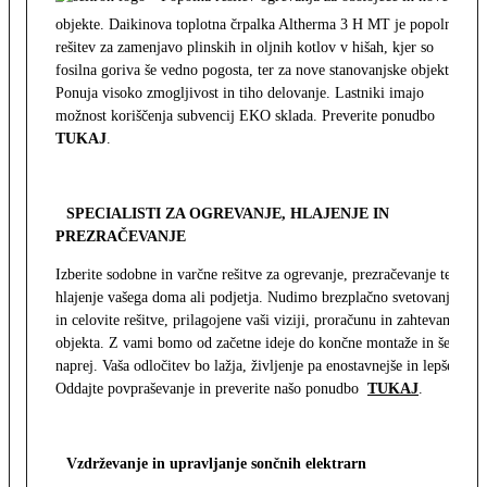
objekte. Daikinova toplotna črpalka Altherma 3 H MT je popolna
rešitev za zamenjavo plinskih in oljnih kotlov v hišah, kjer so
fosilna goriva še vedno pogosta, ter za nove stanovanjske objekte.
Ponuja visoko zmogljivost in tiho delovanje. Lastniki imajo
možnost koriščenja subvencij EKO sklada. Preverite ponudbo
TUKAJ
.
SPECIALISTI ZA OGREVANJE, HLAJENJE IN
PREZRAČEVANJE
Izberite sodobne in varčne rešitve za ogrevanje, prezračevanje ter
hlajenje vašega doma ali podjetja. Nudimo brezplačno svetovanje
in celovite rešitve, prilagojene vaši viziji, proračunu in zahtevam
objekta. Z vami bomo od začetne ideje do končne montaže in še
naprej. Vaša odločitev bo lažja, življenje pa enostavnejše in lepše.
Oddajte povpraševanje in preverite našo ponudbo
TUKAJ
.
Vzdrževanje in upravljanje sončnih elektrarn