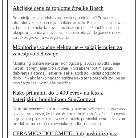
Akcijske cene za toplotne črpalke Bosch
Razmišljate o posodobitvi ogrevalnega sistema? Preverite
aktualne akcijske cene za toplotne črpalke Bosch in si zagotovite
vrhunsko nemško kakovost po znižani ceni. Izkoristite poletno
akcijo, prihranite pri investiciji in poskrbite za dolgoročno nizke
stroške ogrevanja vašega doma.
Monitoring sončne elektrarne – zakaj je nujen za
zanesljivo delovanje
Monitoring sončne elektrarne omogoča pravočasno odkrivanje
napak, spremljanje proizvodnje in porabe ter optimizacijo
delovanja sistema. Preverite, zakaj zgolj aplikacija pogosto ni
dovolj in kako lahko nadzor sončne elektrarne prepreči izgube ter
poveča zanesljivost vaše naložbe.
Kako prihraniti do 1.400 evrov na leto z
baterijskim hranilnikom SunContract
Če imate sončno elektrarno, veste, da se največ energije proizvede
ravno sredi dneva, ko je poraba najmanjša. Vaši viški se pogosto
izgubijo, vi pa elektriko zvečer kupujete po visokih cenah. Naj vam
predstavimo resnično slovensko zgodbo, na katero …
CERAMICA DOLOMITE: Italijanski dizajn v