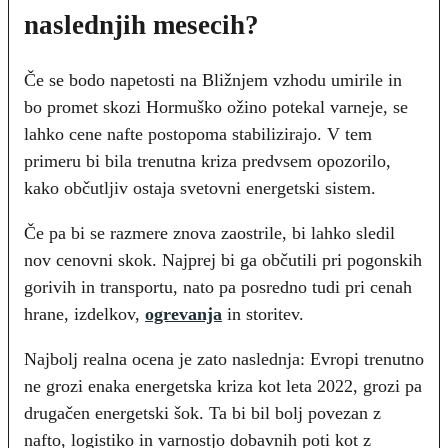
naslednjih mesecih?
Če se bodo napetosti na Bližnjem vzhodu umirile in
bo promet skozi Hormuško ožino potekal varneje, se
lahko cene nafte postopoma stabilizirajo. V tem
primeru bi bila trenutna kriza predvsem opozorilo,
kako občutljiv ostaja svetovni energetski sistem.
Če pa bi se razmere znova zaostrile, bi lahko sledil
nov cenovni skok. Najprej bi ga občutili pri pogonskih
gorivih in transportu, nato pa posredno tudi pri cenah
hrane, izdelkov,
ogrevanja
in storitev.
Najbolj realna ocena je zato naslednja: Evropi trenutno
ne grozi enaka energetska kriza kot leta 2022, grozi pa
drugačen energetski šok. Ta bi bil bolj povezan z
nafto, logistiko in varnostjo dobavnih poti kot z