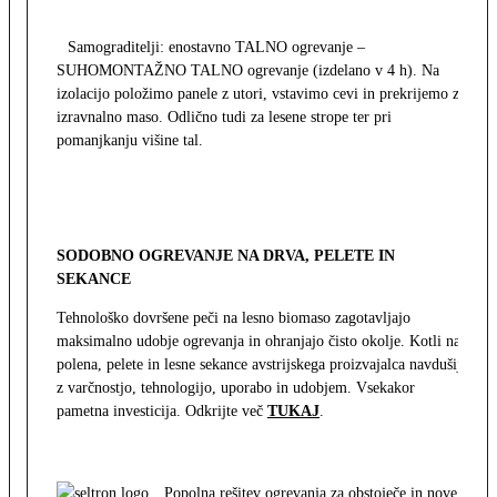
Samograditelji: enostavno TALNO ogrevanje –
SUHOMONTAŽNO TALNO ogrevanje (izdelano v 4 h). Na
izolacijo položimo panele z utori, vstavimo cevi in prekrijemo z
izravnalno maso. Odlično tudi za lesene strope ter pri
pomanjkanju višine tal.
SODOBNO OGREVANJE NA DRVA, PELETE IN
SEKANCE
Tehnološko dovršene peči na lesno biomaso zagotavljajo
maksimalno udobje ogrevanja in ohranjajo čisto okolje. Kotli na
polena, pelete in lesne sekance avstrijskega proizvajalca navdušijo
z varčnostjo, tehnologijo, uporabo in udobjem. Vsekakor
pametna investicija. Odkrijte več
TUKAJ
.
Popolna rešitev ogrevanja za obstoječe in nove