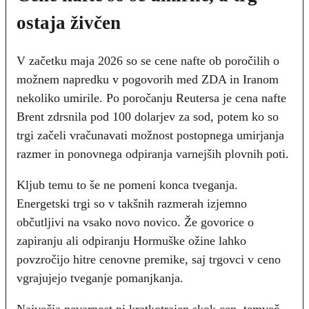
ostaja živčen
V začetku maja 2026 so se cene nafte ob poročilih o
možnem napredku v pogovorih med ZDA in Iranom
nekoliko umirile. Po poročanju Reutersa je cena nafte
Brent zdrsnila pod 100 dolarjev za sod, potem ko so
trgi začeli vračunavati možnost postopnega umirjanja
razmer in ponovnega odpiranja varnejših plovnih poti.
Kljub temu to še ne pomeni konca tveganja.
Energetski trgi so v takšnih razmerah izjemno
občutljivi na vsako novo novico. Že govorice o
zapiranju ali odpiranju Hormuške ožine lahko
povzročijo hitre cenovne premike, saj trgovci v ceno
vgrajujejo tveganje pomanjkanja.