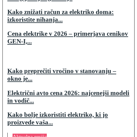
Kako znižati račun za elektriko doma:
izkoristite nihanja...
Cena elektrike v 2026 – primerjava cenikov
GEN-I,...
Kako preprečiti vročino v stanovanju –
okno je...
Električni avto cena 2026: najcenejši modeli
in vodič...
Kako bolje izkoristiti elektriko, ki jo
proizvede vaša...
Aktualna revija