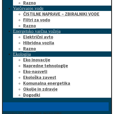
Razno
Varčevanje vode
ČISTILNE NAPRAVE – ZBIRALNIKI VODE
Filtri za vodo
Razno
Energetsko varčna vožnja
Električni avto
Hibridna vozila
Razno
Ekologija
Eko inovacije
Napredne tehnologije
Eko-nasveti
Ekološka zavest
Komunalna energetika
Okolje in zdravje
Dogodki
HITRO DO UGODNE PONUDBE