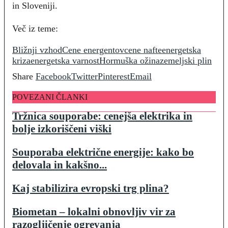
in Sloveniji.
Več iz teme:
Bližnji vzhod
Cene energentov
cene nafte
energetska
kriza
energetska varnost
Hormuška ožina
zemeljski plin
Share
Facebook
Twitter
Pinterest
Email
POVEZANI ČLANKI
Tržnica souporabe: cenejša elektrika in
bolje izkoriščeni viški
Souporaba električne energije: kako bo
delovala in kakšno...
Kaj stabilizira evropski trg plina?
Biometan – lokalni obnovljiv vir za
razogljičenje ogrevanja