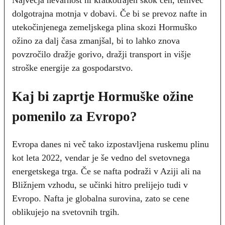
Največja nevarnost ni kratkotrajen skok cen, temveč
dolgotrajna motnja v dobavi. Če bi se prevoz nafte in
utekočinjenega zemeljskega plina skozi Hormuško
ožino za dalj časa zmanjšal, bi to lahko znova
povzročilo dražje gorivo, dražji transport in višje
stroške energije za gospodarstvo.
Kaj bi zaprtje Hormuške ožine
pomenilo za Evropo?
Evropa danes ni več tako izpostavljena ruskemu plinu
kot leta 2022, vendar je še vedno del svetovnega
energetskega trga. Če se nafta podraži v Aziji ali na
Bližnjem vzhodu, se učinki hitro prelijejo tudi v
Evropo. Nafta je globalna surovina, zato se cene
oblikujejo na svetovnih trgih.