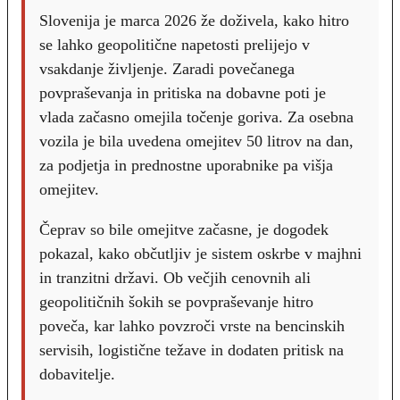
Slovenija je marca 2026 že doživela, kako hitro
se lahko geopolitične napetosti prelijejo v
vsakdanje življenje. Zaradi povečanega
povpraševanja in pritiska na dobavne poti je
vlada začasno omejila točenje goriva. Za osebna
vozila je bila uvedena omejitev 50 litrov na dan,
za podjetja in prednostne uporabnike pa višja
omejitev.
Čeprav so bile omejitve začasne, je dogodek
pokazal, kako občutljiv je sistem oskrbe v majhni
in tranzitni državi. Ob večjih cenovnih ali
geopolitičnih šokih se povpraševanje hitro
poveča, kar lahko povzroči vrste na bencinskih
servisih, logistične težave in dodaten pritisk na
dobavitelje.