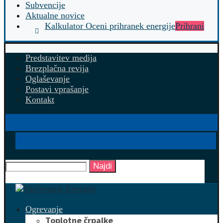
Subvencije
Aktualne novice
Kalkulator Oceni prihranek energije
Prihrani
Predstavitev medija
Brezplačna revija
Oglaševanje
Postavi vprašanje
Kontakt
Najdi
Ogrevanje
Toplotne črpalke