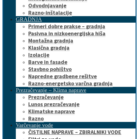
Odvodnjavanje
Razno-inštalacije
GRADNJA
Primeri dobre prakse – gradnja
Pasivna in nizkoenergijska hiša
Montažna gradnja
Klasična gradnja
Izolacije
Barve in fasade
Stavbno pohištvo
Napredne gradbene rešitve
Razno-energetsko varčna gradnja
Prezračevanje – Klima naprave
Prezračevanje
Lunos prezračevanje
Klimatske naprave
Razno
Varčevanje vode
ČISTILNE NAPRAVE – ZBIRALNIKI VODE