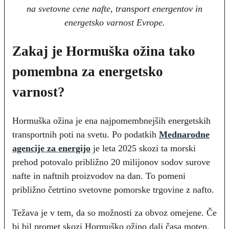
na svetovne cene nafte, transport energentov in
energetsko varnost Evrope.
Zakaj je Hormuška ožina tako
pomembna za energetsko
varnost?
Hormuška ožina je ena najpomembnejših energetskih
transportnih poti na svetu. Po podatkih
Mednarodne
agencije za energijo
je leta 2025 skozi ta morski
prehod potovalo približno 20 milijonov sodov surove
nafte in naftnih proizvodov na dan. To pomeni
približno četrtino svetovne pomorske trgovine z nafto.
Težava je v tem, da so možnosti za obvoz omejene. Če
bi bil promet skozi Hormuško ožino dalj časa moten,