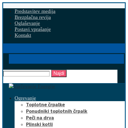
Predstavitev medija
Brezplačna revija
Oglaševanje
Postavi vprašanje
Kontakt
Najdi
Ogrevanje
Toplotne črpalke
Ponudniki toplotnih črpalk
Peči na drva
Plinski kotli