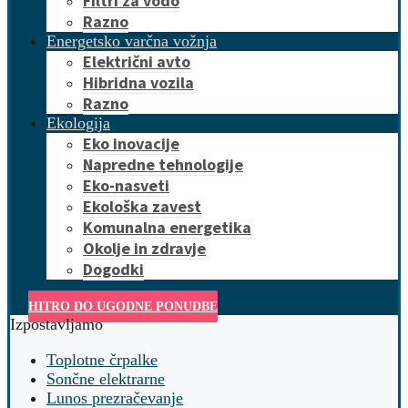
Filtri za vodo
Razno
Energetsko varčna vožnja
Električni avto
Hibridna vozila
Razno
Ekologija
Eko inovacije
Napredne tehnologije
Eko-nasveti
Ekološka zavest
Komunalna energetika
Okolje in zdravje
Dogodki
HITRO DO UGODNE PONUDBE
Izpostavljamo
Toplotne črpalke
Sončne elektrarne
Lunos prezračevanje