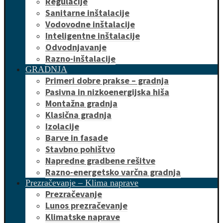
Regulacije
Sanitarne inštalacije
Vodovodne inštalacije
Inteligentne inštalacije
Odvodnjavanje
Razno-inštalacije
GRADNJA
Primeri dobre prakse – gradnja
Pasivna in nizkoenergijska hiša
Montažna gradnja
Klasična gradnja
Izolacije
Barve in fasade
Stavbno pohištvo
Napredne gradbene rešitve
Razno-energetsko varčna gradnja
Prezračevanje – Klima naprave
Prezračevanje
Lunos prezračevanje
Klimatske naprave