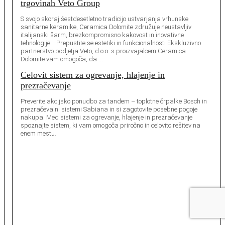
trgovinah Veto Group
S svojo skoraj šestdesetletno tradicijo ustvarjanja vrhunske
sanitarne keramike, Ceramica Dolomite združuje neustavljiv
italijanski šarm, brezkompromisno kakovost in inovativne
tehnologije. Prepustite se estetiki in funkcionalnosti Ekskluzivno
partnerstvo podjetja Veto, d.o.o. s proizvajalcem Ceramica
Dolomite vam omogoča, da …
Celovit sistem za ogrevanje, hlajenje in
prezračevanje
Preverite akcijsko ponudbo za tandem – toplotne črpalke Bosch in
prezračevalni sistemi Sabiana in si zagotovite posebne pogoje
nakupa. Med sistemi za ogrevanje, hlajenje in prezračevanje
spoznajte sistem, ki vam omogoča priročno in celovito rešitev na
enem mestu.