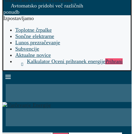
Avtomatsko pridobi več različnih
ponudb
Izpostavljamo
Toplotne črpalke
Sončne elektrarne
Lunos prezračevanje
Subvencije
Aktualne novice
Kalkulator Oceni prihranek energije
Prihrani