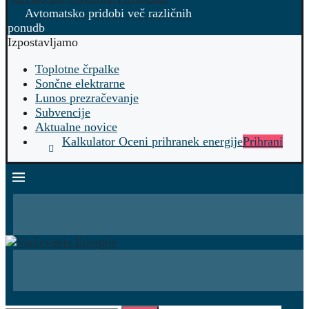
Avtomatsko pridobi več različnih
ponudb
Izpostavljamo
Toplotne črpalke
Sončne elektrarne
Lunos prezračevanje
Subvencije
Aktualne novice
Kalkulator Oceni prihranek energije
Prihrani