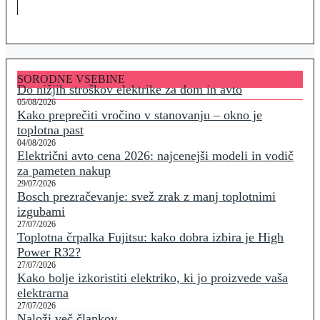
SORODNE VSEBINE
Do nižjih stroškov elektrike za dom in avto
05/08/2026
Kako preprečiti vročino v stanovanju – okno je
toplotna past
04/08/2026
Električni avto cena 2026: najcenejši modeli in vodič
za pameten nakup
29/07/2026
Bosch prezračevanje: svež zrak z manj toplotnimi
izgubami
27/07/2026
Toplotna črpalka Fujitsu: kako dobra izbira je High
Power R32?
27/07/2026
Kako bolje izkoristiti elektriko, ki jo proizvede vaša
elektrarna
27/07/2026
Naloži več člankov