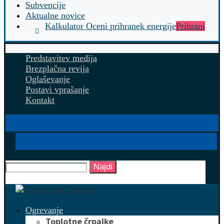
Subvencije
Aktualne novice
Kalkulator Oceni prihranek energije
Prihrani
Predstavitev medija
Brezplačna revija
Oglaševanje
Postavi vprašanje
Kontakt
Najdi
Ogrevanje
Toplotne črpalke