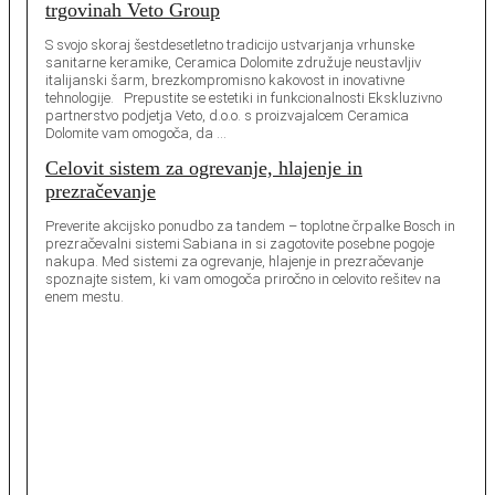
trgovinah Veto Group
S svojo skoraj šestdesetletno tradicijo ustvarjanja vrhunske
sanitarne keramike, Ceramica Dolomite združuje neustavljiv
italijanski šarm, brezkompromisno kakovost in inovativne
tehnologije. Prepustite se estetiki in funkcionalnosti Ekskluzivno
partnerstvo podjetja Veto, d.o.o. s proizvajalcem Ceramica
Dolomite vam omogoča, da …
Celovit sistem za ogrevanje, hlajenje in
prezračevanje
Preverite akcijsko ponudbo za tandem – toplotne črpalke Bosch in
prezračevalni sistemi Sabiana in si zagotovite posebne pogoje
nakupa. Med sistemi za ogrevanje, hlajenje in prezračevanje
spoznajte sistem, ki vam omogoča priročno in celovito rešitev na
enem mestu.