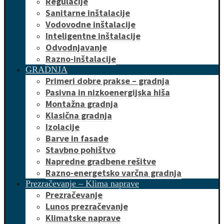
Regulacije
Sanitarne inštalacije
Vodovodne inštalacije
Inteligentne inštalacije
Odvodnjavanje
Razno-inštalacije
GRADNJA
Primeri dobre prakse – gradnja
Pasivna in nizkoenergijska hiša
Montažna gradnja
Klasična gradnja
Izolacije
Barve in fasade
Stavbno pohištvo
Napredne gradbene rešitve
Razno-energetsko varčna gradnja
Prezračevanje – Klima naprave
Prezračevanje
Lunos prezračevanje
Klimatske naprave