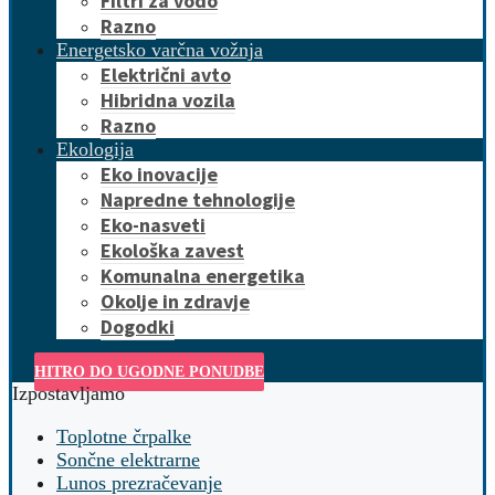
Filtri za vodo
Razno
Energetsko varčna vožnja
Električni avto
Hibridna vozila
Razno
Ekologija
Eko inovacije
Napredne tehnologije
Eko-nasveti
Ekološka zavest
Komunalna energetika
Okolje in zdravje
Dogodki
HITRO DO UGODNE PONUDBE
Izpostavljamo
Toplotne črpalke
Sončne elektrarne
Lunos prezračevanje