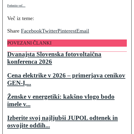
Preberite več…
Več iz teme:
Share
Facebook
Twitter
Pinterest
Email
POVEZANI ČLANKI
Dvanajsta Slovenska fotovoltaična
konferenca 2026
Cena elektrike v 2026 – primerjava cenikov
GEN-I,...
Ženske v energetiki: kakšno vlogo bodo
imele v...
Izberite svoj najljubši JUPOL odtenek in
osvojite oddih...