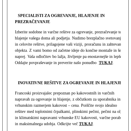
SPECIALISTI ZA OGREVANJE, HLAJENJE IN
PREZRAČEVANJE
Izberite sodobne in varčne rešitve za ogrevanje, prezračevanje ter
hlajenje vašega doma ali podjetja. Nudimo brezplačno svetovanje
in celovite rešitve, prilagojene vaši viziji, proračunu in zahtevam
objekta. Z vami bomo od začetne ideje do končne montaže in še
naprej. Vaša odločitev bo lažja, življenje pa enostavnejše in lepše.
Oddajte povpraševanje in preverite našo ponudbo
TUKAJ
.
INOVATIVNE REŠITVE ZA OGREVANJE IN HLAJENJE
Francoski proizvajalec prepoznan po kakovostnih in varčnih
napravah za ogrevanje in hlajenje, z občutkom za uporabnika in z
vrhunskim razmerjem kakovost – cena. Poiščite svojo idealno
rešitev med toplotnimi črpalkami, plinskimi pečmi, pečmi na olje
in klimatskimi napravami vrhunske EU kakovosti, varčne porabe
in maksimalnega udobja. Odkrijte več
TUKAJ
.