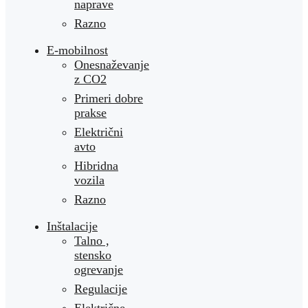
naprave
Razno
E-mobilnost
Onesnaževanje
z CO2
Primeri dobre
prakse
Električni
avto
Hibridna
vozila
Razno
Inštalacije
Talno ,
stensko
ogrevanje
Regulacije