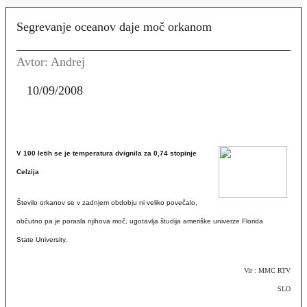
Segrevanje oceanov daje moč orkanom
Avtor: Andrej
10/09/2008
V 100 letih se je temperatura dvignila za 0,74 stopinje
Celzija
Število orkanov se v zadnjem obdobju ni veliko povečalo,
občutno pa je porasla njihova moč, ugotavlja študija ameriške univerze Florida
State University.
Vir : MMC RTV
SLO