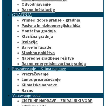
Odvodnjavanje
Razno-inštalacije
GRADNJA
Primeri dobre prakse – gradnja
Pasivna in nizkoenergijska hiša
Montažna gradnja
Klasična gradnja
Izolacije
Barve in fasade
Stavbno pohištvo
Napredne gradbene rešitve
Razno-energetsko varčna gradnja
Prezračevanje – Klima naprave
Prezračevanje
Lunos prezračevanje
Klimatske naprave
Razno
Varčevanje vode
ČISTILNE NAPRAVE – ZBIRALNIKI VODE