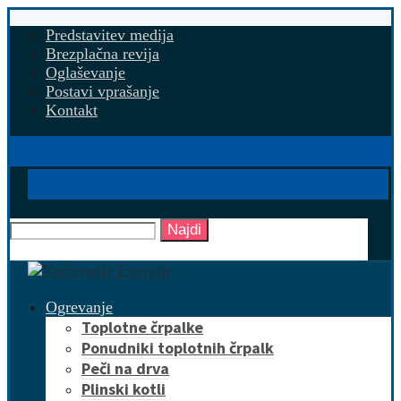
Predstavitev medija
Brezplačna revija
Oglaševanje
Postavi vprašanje
Kontakt
Najdi
Ogrevanje
Toplotne črpalke
Ponudniki toplotnih črpalk
Peči na drva
Plinski kotli