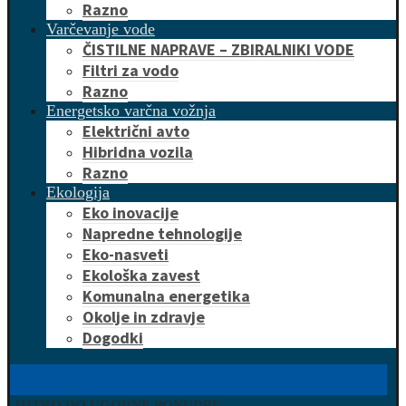
Razno
Varčevanje vode
ČISTILNE NAPRAVE – ZBIRALNIKI VODE
Filtri za vodo
Razno
Energetsko varčna vožnja
Električni avto
Hibridna vozila
Razno
Ekologija
Eko inovacije
Napredne tehnologije
Eko-nasveti
Ekološka zavest
Komunalna energetika
Okolje in zdravje
Dogodki
HITRO DO UGODNE PONUDBE