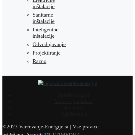
Električne
inštalacije
Sanitarne
inštalacije
Inteligentne
inštalacije
Odvodnjavanje
Projektiranje
Razno
Splošni pogoji
Varstvo podatkov
Kontakt
Oglaševanje
©2023 Varcevanje-Energije.si | Vse pravice
pridržane.
Avtorji:
ULTIMEDIJA
M