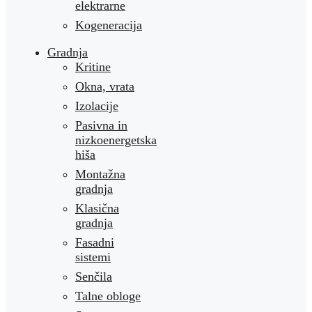
elektrarne
Kogeneracija
Gradnja
Kritine
Okna, vrata
Izolacije
Pasivna in
nizkoenergetska
hiša
Montažna
gradnja
Klasična
gradnja
Fasadni
sistemi
Senčila
Talne obloge