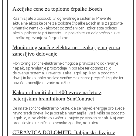
Akcijske cene za toplotne črpalke Bosch
Razmišljate o posodobitvi ogrevalnega sistema? Preverite
aktualne akcijske cene za toplotne črpalke Bosch in si zagotovite
vrhunsko nemško kakovost po znižani ceni. Izkoristite poletno
akcijo, prihranite pri investiciji in poskrbite za dolgoročno nizke
stroške ogrevanja vašega doma.
Monitoring sončne elektrarne – zakaj je nujen za
zanesljivo delovanje
Monitoring sončne elektrarne omogoča pravočasno odkrivanje
napak, spremljanje proizvodnje in porabe ter optimizacijo
delovanja sistema. Preverite, zakaj zgolj aplikacija pogosto ni
dovolj in kako lahko nadzor sončne elektrarne prepreči izgube ter
poveča zanesljivost vaše naložbe.
Kako prihraniti do 1.400 evrov na leto z
baterijskim hranilnikom SunContract
Če imate sončno elektrarno, veste, da se največ energije proizvede
ravno sredi dneva, ko je poraba najmanjša. Vaši viški se pogosto
izgubijo, vi pa elektriko zvečer kupujete po visokih cenah. Naj vam
predstavimo resnično slovensko zgodbo, na katero …
CERAMICA DOLOMITE: Italijanski dizajn v