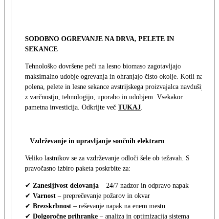
SODOBNO OGREVANJE NA DRVA, PELETE IN
SEKANCE
Tehnološko dovršene peči na lesno biomaso zagotavljajo
maksimalno udobje ogrevanja in ohranjajo čisto okolje. Kotli na
polena, pelete in lesne sekance avstrijskega proizvajalca navdušijo
z varčnostjo, tehnologijo, uporabo in udobjem. Vsekakor
pametna investicija. Odkrijte več
TUKAJ
.
Vzdrževanje in upravljanje sončnih elektrarn
Veliko lastnikov se za vzdrževanje odloči šele ob težavah. S
pravočasno izbiro paketa poskrbite za:
✔
Zanesljivost delovanja
– 24/7 nadzor in odpravo napak
✔
Varnost
– preprečevanje požarov in okvar
✔
Brezskrbnost
– reševanje napak na enem mestu
✔
Dolgoročne prihranke
– analiza in optimizacija sistema