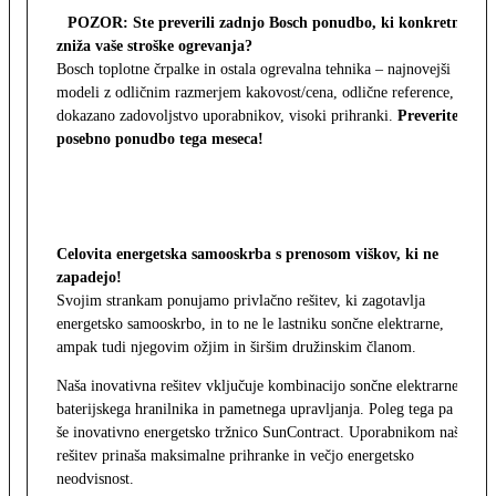
POZOR: Ste preverili zadnjo Bosch ponudbo, ki konkretno
zniža vaše stroške ogrevanja?
Bosch toplotne črpalke in ostala ogrevalna tehnika – najnovejši
modeli z odličnim razmerjem kakovost/cena, odlične reference,
dokazano zadovoljstvo uporabnikov, visoki prihranki.
Preverite
posebno ponudbo tega meseca!
Celovita energetska samooskrba s prenosom viškov, ki ne
zapadejo!
Svojim strankam ponujamo privlačno rešitev, ki zagotavlja
energetsko samooskrbo, in to ne le lastniku sončne elektrarne,
ampak tudi njegovim ožjim in širšim družinskim članom.
Naša inovativna rešitev vključuje kombinacijo sončne elektrarne,
baterijskega hranilnika in pametnega upravljanja. Poleg tega pa
še inovativno energetsko tržnico SunContract. Uporabnikom naša
rešitev prinaša maksimalne prihranke in večjo energetsko
neodvisnost.