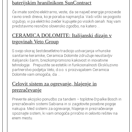
baterijskim hranilnikom SunContract
Če imate sončno elektrarno, veste, da se največ energije proizvede
ravno sredi dneva, ko je poraba najmanjša. Vaši viški se pogosto
izgubijo, vi pa elektriko zvečer kupujete po visokih cenah. Naj vam
predstavimo resnično slovensko zgodbo, na katero …
CERAMICA DOLOMITE: Italijanski dizajn v
trgovinah Veto Group
S svojo skoraj šestdesetletno tradicijo ustvarjanja vrhunske
sanitarne keramike, Ceramica Dolomite združuje neustavljiv
italijanski šarm, brezkompromisno kakovost in inovativne
tehnologije. Prepustite se estetiki in funkcionalnosti Ekskluzivno
partnerstvo podjetja Veto, d.o.o. s proizvajalcem Ceramica
Dolomite vam omogoča, da …
Celovit sistem za ogrevanje, hlajenje in
prezračevanje
Preverite akcijsko ponudbo za tandem – toplotne črpalke Bosch in
prezračevalni sistemi Sabiana in si zagotovite posebne pogoje
nakupa. Med sistemi za ogrevanje, hlajenje in prezračevanje
spoznajte sistem, ki vam omogoča priročno in celovito rešitev na
enem mestu.