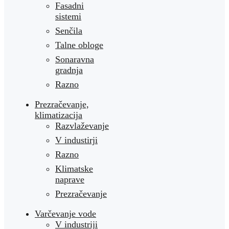
Fasadni
sistemi
Senčila
Talne obloge
Sonaravna
gradnja
Razno
Prezračevanje,
klimatizacija
Razvlaževanje
V industirji
Razno
Klimatske
naprave
Prezračevanje
Varčevanje vode
V industriji