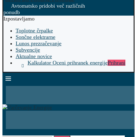
Avtomatsko pridobi več različnih
ponudb
Izpostavljamo
Toplotne črpalke
Sončne elektrarne
Lunos prezračevanje
Subvencije
Aktualne novice
Kalkulator Oceni prihranek energije
Prihrani