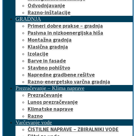
Odvodnjavanje
Razno-inštalacije
GRADNJA
Primeri dobre prakse – gradnja
Pasivna in nizkoenergijska hiša
Montažna gradnja
Klasična gradnja
Izolacije
Barve in fasade
Stavbno pohištvo
Napredne gradbene rešitve
Razno-energetsko varčna gradnja
Prezračevanje – Klima naprave
Prezračevanje
Lunos prezračevanje
Klimatske naprave
Razno
Varčevanje vode
ČISTILNE NAPRAVE – ZBIRALNIKI VODE