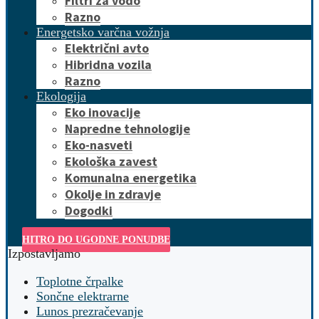
Filtri za vodo
Razno
Energetsko varčna vožnja
Električni avto
Hibridna vozila
Razno
Ekologija
Eko inovacije
Napredne tehnologije
Eko-nasveti
Ekološka zavest
Komunalna energetika
Okolje in zdravje
Dogodki
HITRO DO UGODNE PONUDBE
Izpostavljamo
Toplotne črpalke
Sončne elektrarne
Lunos prezračevanje