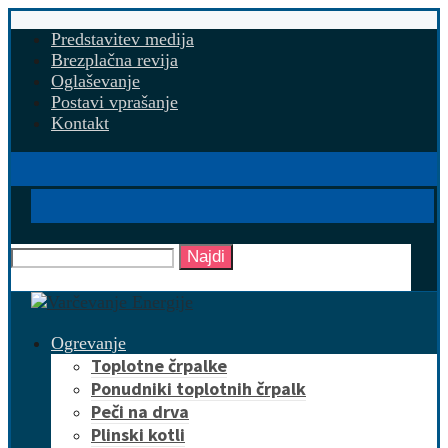
Predstavitev medija
Brezplačna revija
Oglaševanje
Postavi vprašanje
Kontakt
Najdi
Ogrevanje
Toplotne črpalke
Ponudniki toplotnih črpalk
Peči na drva
Plinski kotli