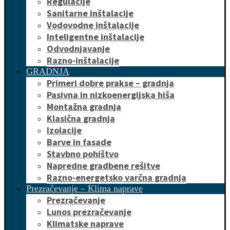
Regulacije
Sanitarne inštalacije
Vodovodne inštalacije
Inteligentne inštalacije
Odvodnjavanje
Razno-inštalacije
GRADNJA
Primeri dobre prakse – gradnja
Pasivna in nizkoenergijska hiša
Montažna gradnja
Klasična gradnja
Izolacije
Barve in fasade
Stavbno pohištvo
Napredne gradbene rešitve
Razno-energetsko varčna gradnja
Prezračevanje – Klima naprave
Prezračevanje
Lunos prezračevanje
Klimatske naprave