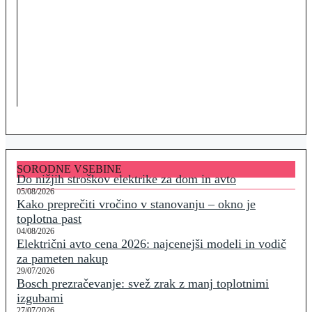
SORODNE VSEBINE
Do nižjih stroškov elektrike za dom in avto
05/08/2026
Kako preprečiti vročino v stanovanju – okno je
toplotna past
04/08/2026
Električni avto cena 2026: najcenejši modeli in vodič
za pameten nakup
29/07/2026
Bosch prezračevanje: svež zrak z manj toplotnimi
izgubami
27/07/2026