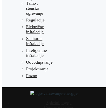
Talno ,
stensko
ogrevanje
Regulacije
Električne
inštalacije
Sanitarne
inštalacije
Inteligentne
inštalacije
Odvodnjavanje
Projektiranje
Razno
Splošni pogoji
Varstvo podatkov