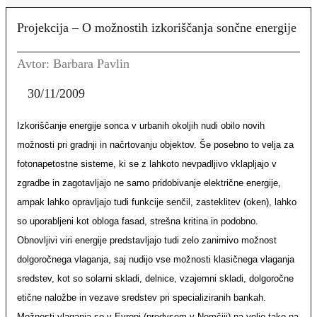
Projekcija – O možnostih izkoriščanja sončne energije
Avtor: Barbara Pavlin
30/11/2009
Izkoriščanje energije sonca v urbanih okoljih nudi obilo novih
možnosti pri gradnji in načrtovanju objektov. Še posebno to velja za
fotonapetostne sisteme, ki se z lahkoto nevpadljivo vklapljajo v
zgradbe in zagotavljajo ne samo pridobivanje električne energije,
ampak lahko opravljajo tudi funkcije senčil, zasteklitev (oken), lahko
so uporabljeni kot obloga fasad, strešna kritina in podobno.
Obnovljivi viri energije predstavljajo tudi zelo zanimivo možnost
dolgoročnega vlaganja, saj nudijo vse možnosti klasičnega vlaganja
sredstev, kot so solarni skladi, delnice, vzajemni skladi, dolgoročne
etične naložbe in vezave sredstev pri specializiranih bankah.
Možnosti vlaganja so v Evropi (predvsem v Nemčiji) na voljo tako na