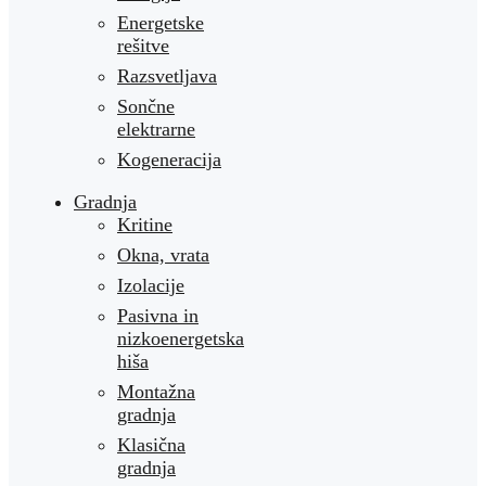
Energetske
rešitve
Razsvetljava
Sončne
elektrarne
Kogeneracija
Gradnja
Kritine
Okna, vrata
Izolacije
Pasivna in
nizkoenergetska
hiša
Montažna
gradnja
Klasična
gradnja