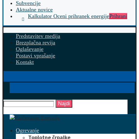
Subvencije
Aktualne novice
Kalkulator Oceni prihranek energije
Prihrani
Predstavitev medija
Brezplačna revija
Oglaševanje
Postavi vprašanje
Kontakt
Najdi
Ogrevanje
Toplotne črpalke