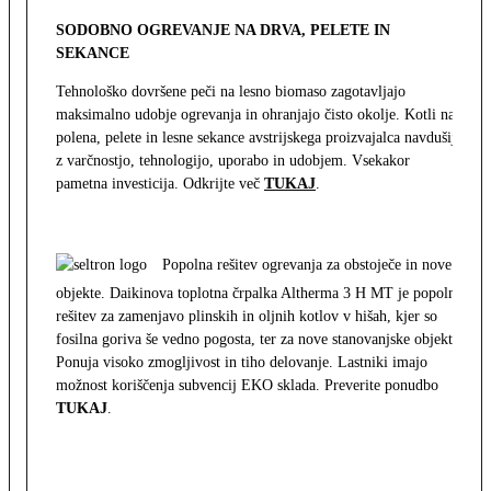
SODOBNO OGREVANJE NA DRVA, PELETE IN
SEKANCE
Tehnološko dovršene peči na lesno biomaso zagotavljajo
maksimalno udobje ogrevanja in ohranjajo čisto okolje. Kotli na
polena, pelete in lesne sekance avstrijskega proizvajalca navdušijo
z varčnostjo, tehnologijo, uporabo in udobjem. Vsekakor
pametna investicija. Odkrijte več
TUKAJ
.
Popolna rešitev ogrevanja za obstoječe in nove
objekte. Daikinova toplotna črpalka Altherma 3 H MT je popolna
rešitev za zamenjavo plinskih in oljnih kotlov v hišah, kjer so
fosilna goriva še vedno pogosta, ter za nove stanovanjske objekte.
Ponuja visoko zmogljivost in tiho delovanje. Lastniki imajo
možnost koriščenja subvencij EKO sklada. Preverite ponudbo
TUKAJ
.