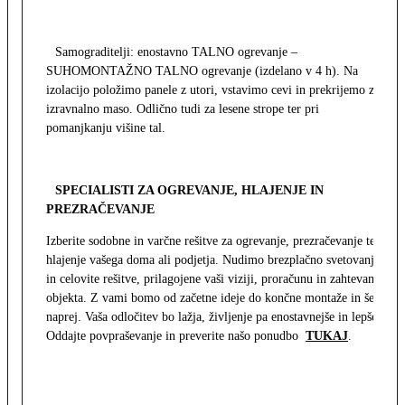
Samograditelji: enostavno TALNO ogrevanje –
SUHOMONTAŽNO TALNO ogrevanje (izdelano v 4 h). Na
izolacijo položimo panele z utori, vstavimo cevi in prekrijemo z
izravnalno maso. Odlično tudi za lesene strope ter pri
pomanjkanju višine tal.
SPECIALISTI ZA OGREVANJE, HLAJENJE IN
PREZRAČEVANJE
Izberite sodobne in varčne rešitve za ogrevanje, prezračevanje ter
hlajenje vašega doma ali podjetja. Nudimo brezplačno svetovanje
in celovite rešitve, prilagojene vaši viziji, proračunu in zahtevam
objekta. Z vami bomo od začetne ideje do končne montaže in še
naprej. Vaša odločitev bo lažja, življenje pa enostavnejše in lepše.
Oddajte povpraševanje in preverite našo ponudbo
TUKAJ
.