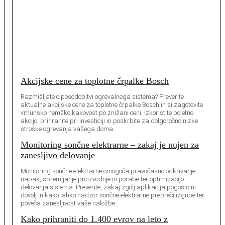
Akcijske cene za toplotne črpalke Bosch
Razmišljate o posodobitvi ogrevalnega sistema? Preverite
aktualne akcijske cene za toplotne črpalke Bosch in si zagotovite
vrhunsko nemško kakovost po znižani ceni. Izkoristite poletno
akcijo, prihranite pri investiciji in poskrbite za dolgoročno nizke
stroške ogrevanja vašega doma.
Monitoring sončne elektrarne – zakaj je nujen za
zanesljivo delovanje
Monitoring sončne elektrarne omogoča pravočasno odkrivanje
napak, spremljanje proizvodnje in porabe ter optimizacijo
delovanja sistema. Preverite, zakaj zgolj aplikacija pogosto ni
dovolj in kako lahko nadzor sončne elektrarne prepreči izgube ter
poveča zanesljivost vaše naložbe.
Kako prihraniti do 1.400 evrov na leto z