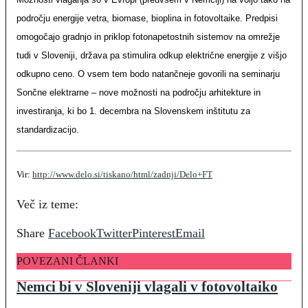
področju energije vetra, biomase, bioplina in fotovoltaike. Predpisi
omogočajo gradnjo in priklop fotonapetostnih sistemov na omrežje
tudi v Sloveniji, država pa stimulira odkup električne energije z višjo
odkupno ceno. O vsem tem bodo natančneje govorili na seminarju
Sončne elektrarne – nove možnosti na področju arhitekture in
investiranja, ki bo 1. decembra na Slovenskem inštitutu za
standardizacijo.
Vir:
http://www.delo.si/tiskano/html/zadnji/Delo+FT
Več iz teme:
Share
Facebook
Twitter
Pinterest
Email
POVEZANI ČLANKI
Nemci bi v Sloveniji vlagali v fotovoltaiko