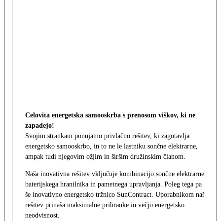
Celovita energetska samooskrba s prenosom viškov, ki ne
zapadejo!
Svojim strankam ponujamo privlačno rešitev, ki zagotavlja
energetsko samooskrbo, in to ne le lastniku sončne elektrarne,
ampak tudi njegovim ožjim in širšim družinskim članom.
Naša inovativna rešitev vključuje kombinacijo sončne elektrarne,
baterijskega hranilnika in pametnega upravljanja. Poleg tega pa
še inovativno energetsko tržnico SunContract. Uporabnikom naša
rešitev prinaša maksimalne prihranke in večjo energetsko
neodvisnost.