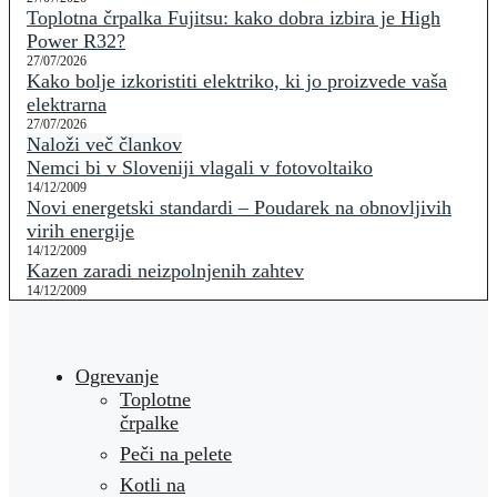
Toplotna črpalka Fujitsu: kako dobra izbira je High
Power R32?
27/07/2026
Kako bolje izkoristiti elektriko, ki jo proizvede vaša
elektrarna
27/07/2026
Naloži več člankov
Nemci bi v Sloveniji vlagali v fotovoltaiko
14/12/2009
Novi energetski standardi – Poudarek na obnovljivih
virih energije
14/12/2009
Kazen zaradi neizpolnjenih zahtev
14/12/2009
Ogrevanje
Toplotne
črpalke
Peči na pelete
Kotli na