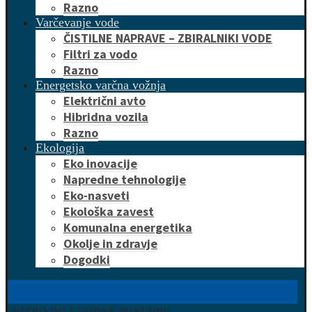
Razno
Varčevanje vode
ČISTILNE NAPRAVE – ZBIRALNIKI VODE
Filtri za vodo
Razno
Energetsko varčna vožnja
Električni avto
Hibridna vozila
Razno
Ekologija
Eko inovacije
Napredne tehnologije
Eko-nasveti
Ekološka zavest
Komunalna energetika
Okolje in zdravje
Dogodki
HITRO DO UGODNE PONUDBE